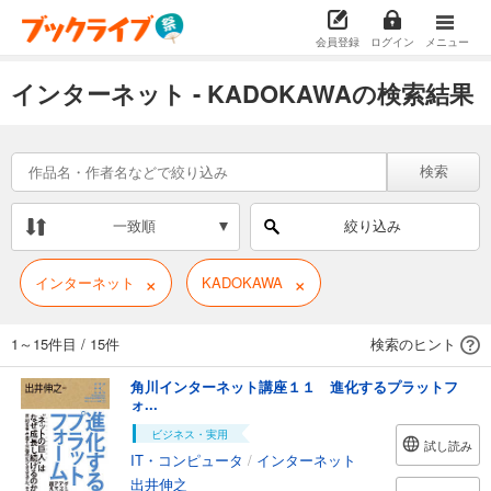
会員登録
ログイン
メニュー
インターネット - KADOKAWAの検索結果
検索
一致順
絞り込み
×
×
インターネット
KADOKAWA
1～15件目
/
15件
検索のヒント
角川インターネット講座１１ 進化するプラットフ
ォ...
ビジネス・実用
試し読み
IT・コンピュータ
/
インターネット
出井伸之