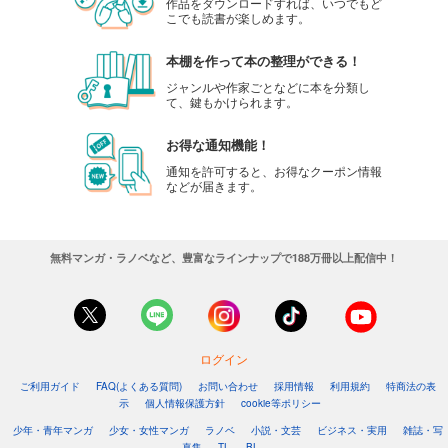
作品をダウンロードすれば、いつでもど
こでも読書が楽しめます。
本棚を作って本の整理ができる！
ジャンルや作家ごとなどに本を分類し
て、鍵もかけられます。
お得な通知機能！
通知を許可すると、お得なクーポン情報
などが届きます。
無料マンガ・ラノベなど、豊富なラインナップで188万冊以上配信中！
ログイン
ご利用ガイド
FAQ(よくある質問)
お問い合わせ
採用情報
利用規約
特商法の表
示
個人情報保護方針
cookie等ポリシー
少年・青年マンガ
少女・女性マンガ
ラノベ
小説・文芸
ビジネス・実用
雑誌・写
真集
TL
BL