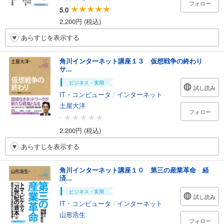
フォロー
5.0
2,200円 (税込)
あらすじを表示する
角川インターネット講座１３ 仮想戦争の終わり
サ...
ビジネス・実用
試し読み
IT・コンピュータ
/
インターネット
土屋大洋
フォロー
-
2,200円 (税込)
あらすじを表示する
角川インターネット講座１０ 第三の産業革命 経
済...
ビジネス・実用
試し読み
IT・コンピュータ
/
インターネット
山形浩生
フォロー