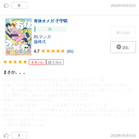
0
2023年05月02日
有休オメガ 子守唄
BL
購入済み
BLマンガ
藤峰式
読む
4.7
(60)
ネタバレ
購入済み
まさか。。。
オメガバで共感する時が来るとは思いませんでした。笑
妊娠して不安の方が大きくて幸せを感じるよりも戸惑いのほうが強く
て、周りの祝福についていけず自分がおかしいのかと思ってしまう。そ
んな感情に振り回されてる姿に共感しすぎて驚いた｡
作者さんの経験談なのかな。。。かなりリアル。
でも、産後に性欲わくところは共感できませんでした！笑
初めは社会人Ωとしての特権を使いまくりの主人公と空気を読まない後輩
αのやりとりに笑うばかりでしたが、まさかお似合いの夫夫になって子ま
で成すとは思わなかった。
大団円な最終巻ですね！
1
2023年05月01日