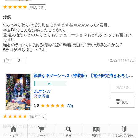
購入済み
爆笑
2人のやり取りの爆笑具合にますます拍車がかかった4巻目。
本当BLでこんな爆笑したことない。
登場人物たちとのやりとりもシチュエーションもどれをとっても面白い
です!！
粕谷のライバルである横島の謎の執着行動は片想い伏線なのかな？
5巻目が待ち遠しいです。
0
2022年11月17日
親愛なるジーンへ 2（特装版）【電子限定描きおろしページつき】
BL
購入済み
BLマンガ
吾妻香夜
読む
4.8
(39)
購入済み
映画化してほしいレベル
シリーズ通して本当に映画化してほしいクオリティなのですが、このジ
トップ
カート
検索
無料本
はじめての方へ