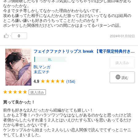
ネコ側経験したらすっかりネコ気質になっちゃうのは少し面白味が足ら
なかったかな。
今までタチ専しかしてなかった理由がわからないです。
攻めも嫌ってた相手になんだかんだ放っておけないってなるのは結局の
ところ嫌い嫌いも好きのうちってことだったのかな？
ボンヤリした関係性だけどいつの間にかはまってるパターンの話。
0
2024年01月02日
フェイクファクトリップス break 【電子限定特典付き】(下)
BL
購入済み
BLマンガ
末広マチ
読む
4.9
(154)
購入済み
買って良かった！
前作も好きな2人だったから続編がとても嬉しい！
しかも上下巻！ハラハラソワソワなはなしがあるのかなと思ったけど読
者側からしたらすれ違う２人とはいえひたすら互いを思いあってるだけ
だから幸せしかないです。
ケンカップルから始まった２人らしい恋人関係で読んでてずっとニヤニ
ヤしてしまいました。