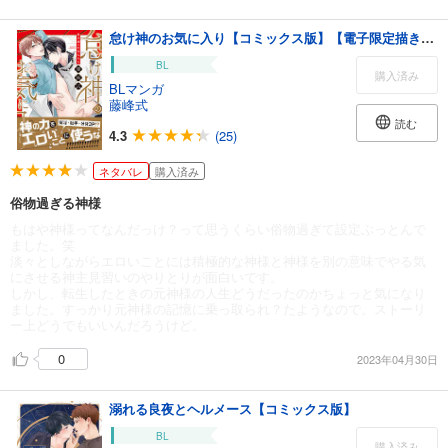
怠け神のお気に入り【コミックス版】【電子限定描き下ろし漫画付き】
BL
購入済み
BLマンガ
藤峰式
読む
4.3
(25)
ネタバレ
購入済み
俗物過ぎる神様
もはや神様ってなんだっけ？って思うくらい俗物過ぎて設定ぶっとんで
ました。笑
淡々としながらエロいことには積極的な神様と神様を別の意味でやる気
にさせる神主見習いのやりとりが面白いです。
しかし、転生したときの元神様の人生どうだったのかちょっと気になり
ました。すっかり元神様の記憶に乗っ取られ？たようなので。ストーリ
ー上どうでもいいんだろうけど。
0
2023年04月30日
溺れる良夜とヘルメース【コミックス版】
BL
購入済み