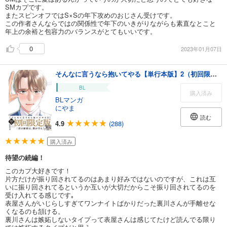
SMカプです。
またスピンオフではS×Sの年下攻めのおじさん受けです。
この作者さんならではの関係性で年下のいきがりながらも素直なとこと
年上の余裕と包容力のバランスがとてもいいです。
0
2023年01月07日
そんなに言うなら抱いてやる【単行本版】2（初回限定小冊子＆特典付き）
BL
購入済み
BLマンガ
にやま
読む
4.9
(288)
購入済み
待望の続編！
このカプ大好きです！
片方だけが振り回されてるのはあまり好みではないのですが、これは互
いに振り回されてるというか互いが大切だからこそ振り回されてるのを
受け入れてる感じです｡
表屋さんがいじらしすぎてワンナイトばかりだった裏川さんが手離せな
くなるのも頷ける。
裏川さんは嫉妬しないタイプって表屋さんは感じてたけど読んでる限り