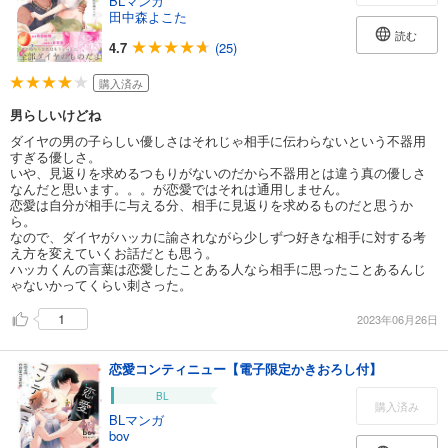
BLマンガ
田中森よこた
読む
4.7
(25)
購入済み
男らしいけどね
ダイヤの男の子らしい優しさはそれじゃ相手に伝わらないという不器用
すぎる優しさ。
いや、見返りを求めるつもりがないのだから不器用とは違う真の優しさ
なんだと思います。。。が恋愛ではそれは通用しません。
恋愛は自分が相手に与える分、相手に見返りを求めるものだと思うか
ら。
なので、ダイヤがハッカに諭されながら少しずつ好きな相手に対する考
え方を変えていくお話だとも思う。
ハッカくんの言葉は恋愛したことある人なら相手に思ったことあるんじ
ゃないかってくらい刺さった。
1
2023年06月26日
恋愛コンティニュー【電子限定かきおろし付】
BL
購入済み
BLマンガ
bov