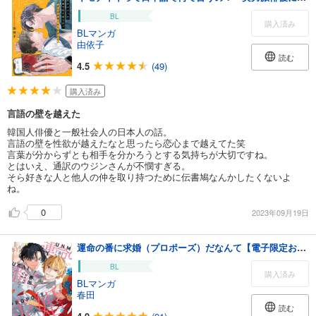
BL
購入済み
BLマンガ
由依子
読む
4.5
(49)
購入済み
言語の壁を越えた
韓国人俳優と一般社会人の日本人の話。
言語の壁を性欲が越えたなと思ったら恋心まで越えてた笑
言葉が分からずとも相手を分かろうとする気持ちが大切ですね。
とはいえ、通訳のウジンさんが不憫すぎる。
そら好きな人と他人の仲を取り持つために伝書鳩なんかしたくないよ
ね。
0
2023年09月19日
運命の番に求婚（プロポーズ）だなんて【電子限定おまけ付き】
BL
購入済み
BLマンガ
春田
読む