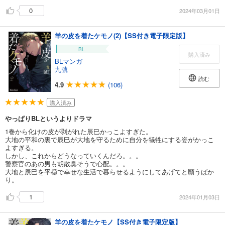
0
2024年03月01日
羊の皮を着たケモノ(2)【SS付き電子限定版】
BL
購入済み
BLマンガ
九號
読む
4.9
(106)
購入済み
やっぱりBLというよりドラマ
1巻から化けの皮が剥がれた辰巳かっこよすぎた。
大地の平和の裏で辰巳が大地を守るために自分を犠牲にする姿がかっこ
よすぎる。
しかし、これからどうなっていくんだろ。。。
警察官のあの男も胡散臭そうで心配。。。
大地と辰巳を平穏で幸せな生活で暮らせるようにしてあげてと願うばか
り。
1
2024年01月03日
羊の皮を着たケモノ【SS付き電子限定版】