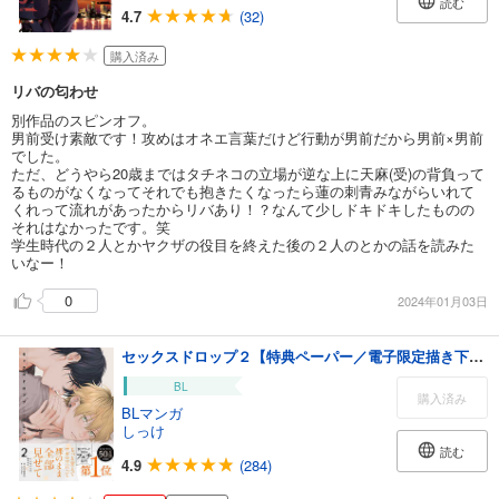
読む
4.7
(32)
購入済み
リバの匂わせ
別作品のスピンオフ。
男前受け素敵です！攻めはオネエ言葉だけど行動が男前だから男前×男前
でした。
ただ、どうやら20歳まではタチネコの立場が逆な上に天麻(受)の背負って
るものがなくなってそれでも抱きたくなったら蓮の刺青みながらいれて
くれって流れがあったからリバあり！？なんて少しドキドキしたものの
それはなかったです。笑
学生時代の２人とかヤクザの役目を終えた後の２人のとかの話を読みた
いなー！
0
2024年01月03日
セックスドロップ２【特典ペーパー／電子限定描き下ろし付き】
BL
購入済み
BLマンガ
しっけ
読む
4.9
(284)