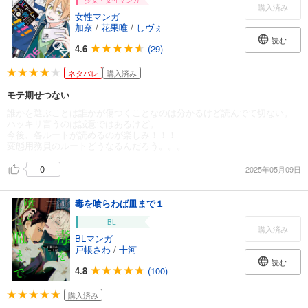
少女・女性マンガ
購入済み
女性マンガ
加奈
/
花果唯
/
しヴぇ
読む
4.6
(29)
ネタバレ
購入済み
モテ期せつない
誰かを選ぶことは誰かが傷つくことなのは分かるけど読んでて切ない。
ハッキリ言うのは誠意ではあるけど。
今後、各ルートが読めるのが楽しみ！！！
変態用務員のルートどうなるんだろう。。。
0
2025年05月09日
毒を喰らわば皿まで１
BL
購入済み
BLマンガ
戸帳さわ
/
十河
読む
4.8
(100)
購入済み