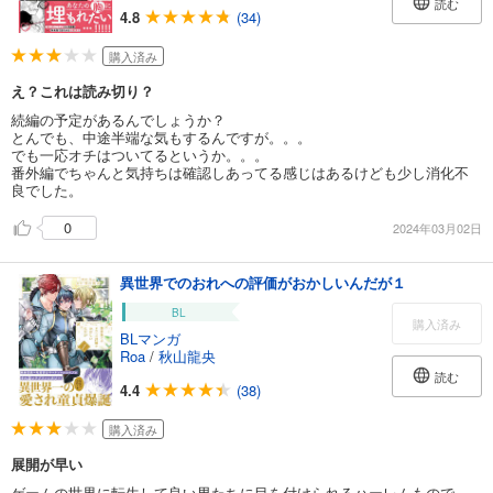
読む
4.8
(34)
購入済み
え？これは読み切り？
続編の予定があるんでしょうか？
とんでも、中途半端な気もするんですが。。。
でも一応オチはついてるというか。。。
番外編でちゃんと気持ちは確認しあってる感じはあるけども少し消化不
良でした。
0
2024年03月02日
異世界でのおれへの評価がおかしいんだが１
BL
購入済み
BLマンガ
Roa
/
秋山龍央
読む
4.4
(38)
購入済み
展開が早い
ゲームの世界に転生して良い男たちに目を付けられるハーレムもので