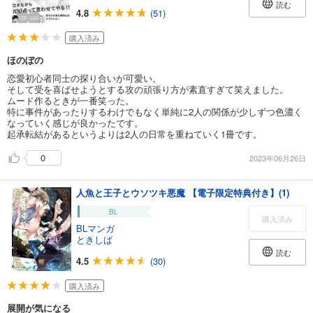
読む
4.8
(51)
購入済み
ほのぼの
恋愛初心者同士の探り合いが可愛い。
そして受を喜ばせようとする攻の頑張り方が素直すぎて笑えました。
ムード作るときが一番笑った。
特に事件があったりするわけでもなく単純に2人の関係が少しずつ色濃く
なっていく感じが良かったです。
起承転結があるというよりは2人の日常を重ねていく1冊です。
0
2023年06月26日
人魚と王子とウソツキ悪魔 【電子限定特典付き】(1)
BL
購入済み
BLマンガ
ときしば
読む
4.5
(30)
購入済み
展開が気になる