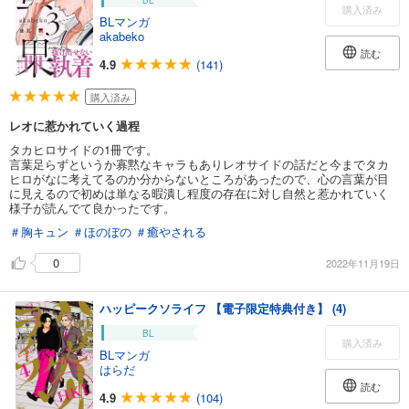
BL
購入済み
BLマンガ
akabeko
読む
4.9
(141)
購入済み
レオに惹かれていく過程
タカヒロサイドの1冊です。
言葉足らずというか寡黙なキャラもありレオサイドの話だと今までタカ
ヒロがなに考えてるのか分からないところがあったので、心の言葉が目
に見えるので初めは単なる暇潰し程度の存在に対し自然と惹かれていく
様子が読んでて良かったです。
＃胸キュン
＃ほのぼの
＃癒やされる
0
2022年11月19日
ハッピークソライフ 【電子限定特典付き】 (4)
BL
購入済み
BLマンガ
はらだ
読む
4.9
(104)