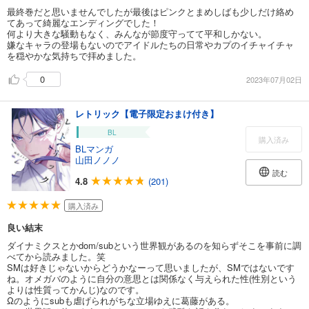
最終巻だと思いませんでしたが最後はピンクとまめしばも少しだけ絡め
てあって綺麗なエンディングでした！
何より大きな騒動もなく、みんなが節度守ってて平和しかない。
嫌なキャラの登場もないのでアイドルたちの日常やカプのイチャイチャ
を穏やかな気持ちで拝めました。
0
2023年07月02日
レトリック【電子限定おまけ付き】
BL
購入済み
BLマンガ
山田ノノノ
読む
4.8
(201)
購入済み
良い結末
ダイナミクスとかdom/subという世界観があるのを知らずそこを事前に調
べてから読みました。笑
SMは好きじゃないからどうかなーって思いましたが、SMではないです
ね。オメガバのように自分の意思とは関係なく与えられた性(性別という
よりは性質ってかんじ)なのです。
Ωのようにsubも虐げられがちな立場ゆえに葛藤がある。