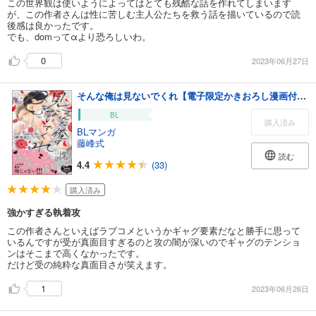
この世界観は使いようによってはとても残酷な話を作れてしまいます
が、この作者さんは性に苦しむ主人公たちを救う話を描いているので読
後感は良かったです。
でも、domってαより恐ろしいわ。
0
2023年06月27日
そんな俺は見ないでくれ【電子限定かきおろし漫画付】＜デジタル版＞
BL
購入済み
BLマンガ
藤峰式
読む
4.4
(33)
購入済み
強かすぎる執着攻
この作者さんといえばラブコメというかギャグ要素だなと勝手に思って
いるんですが受が真面目すぎるのと攻の闇が深いのでギャグのテンショ
ンはそこまで高くなかったです。
だけど受の純粋な真面目さが笑えます。
1
2023年06月26日