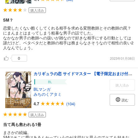
購入済み
SM？
恋愛したくない酷くしてくれる相手を求める変態教師とその教師の罠？
にまんまとはまってしまう粗暴な男子の話でした。
なかなか男子の教師への扱いが雑なので好きな相手にする行動としては
謎だけど、ベタベタだと教師の相手は務まらなさそうなので相性の良い2
人なんでしょう。
0
2023年01月08日
カリギュラの恋 サイドマスター 【電子限定おまけ付き】
BL
購入済み
BLマンガ
みちのくアタミ
読む
4.7
(104)
購入済み
当て馬も救われる1冊
まさかの続編。
SMはそこに愛はあるんかっていうのが大切だと思うのでとても好きな