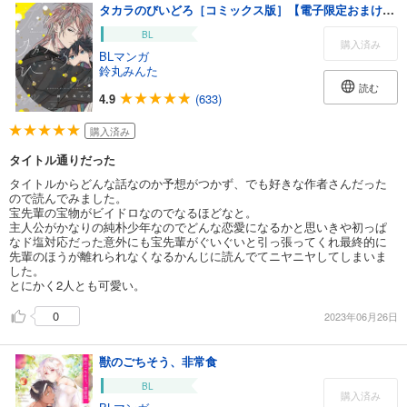
タカラのびいどろ［コミックス版］【電子限定おまけ付き】
BL
購入済み
BLマンガ
鈴丸みんた
読む
4.9
(633)
購入済み
タイトル通りだった
タイトルからどんな話なのか予想がつかず、でも好きな作者さんだった
ので読んでみました。
宝先輩の宝物がビイドロなのでなるほどなと。
主人公がかなりの純朴少年なのでどんな恋愛になるかと思いきや初っぱ
なド塩対応だった意外にも宝先輩がぐいぐいと引っ張ってくれ最終的に
先輩のほうが離れられなくなるかんじに読んでてニヤニヤしてしまいま
した。
とにかく2人とも可愛い。
0
2023年06月26日
獣のごちそう、非常食
BL
購入済み