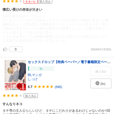
ネタバレ
購入済み
懐広い受けの存在が大きい
前作の延長戦といったかんじ。
ひたすらクローズゲイの攻めとオープンゲイの受けで単純に考えたら価
値観合わなくて恋人同士の関係も危ういんじゃないかと思うけど、受け
の懐が広すぎるというか攻めの気持ちを尊重しようという愛が大きい。
だから成り立ってるんだなと思う。
しかし読み手としては最後の最後に少しでも良いから行動だけじゃなく
て言葉でも気持ち伝えてやってほしかった。
0
2024年01月03日
セックスドロップ【特典ペーパー／電子書籍限定ペーパー】
BL
購入済み
BLマンガ
しっけ
読む
4.7
(595)
購入済み
すんなりネコ
タチ専の主人公らしいけど、タチにこだわりがあるわけじゃないのか1回