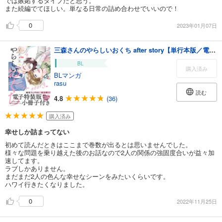
では嫉妬するタイプだと思う。
また続編でてほしい。単なる日常の詰め合わせでいいので！
0
2023年01月07日
三森さんのやらしいおくち after story【単行本版／電子特装版小冊子付き】４
BL
購入済み
BLマンガ
rasu
読む
4.8
(36)
購入済み
幸せしか詰まってない
初めて読んだときはここまで巻数が出るとは思いませんでした。
様々な問題を乗り越えた後のお話なので2人の関係の強固度合いが益々加
速してます。
ラブしかありません。
まだまだ2人の色んな幸せなシーンをみたいくらいです。
ハワイ行きたくなりました。
0
2022年11月25日