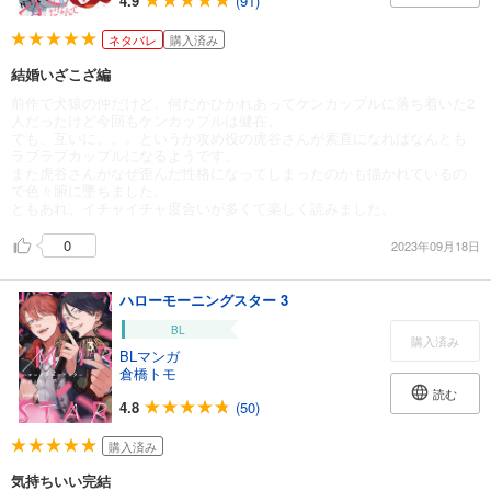
4.9
(91)
ネタバレ
購入済み
結婚いざこざ編
前作で犬猿の仲だけど、何だかひかれあってケンカップルに落ち着いた2
人だったけど今回もケンカップルは健在。
でも、互いに。。。というか攻め役の虎谷さんが素直になればなんとも
ラブラブカップルになるようです。
また虎谷さんがなぜ歪んだ性格になってしまったのかも描かれているの
で色々腑に墜ちました。
ともあれ、イチャイチャ度合いが多くて楽しく読みました。
0
2023年09月18日
ハローモーニングスター 3
BL
購入済み
BLマンガ
倉橋トモ
読む
4.8
(50)
購入済み
気持ちいい完結