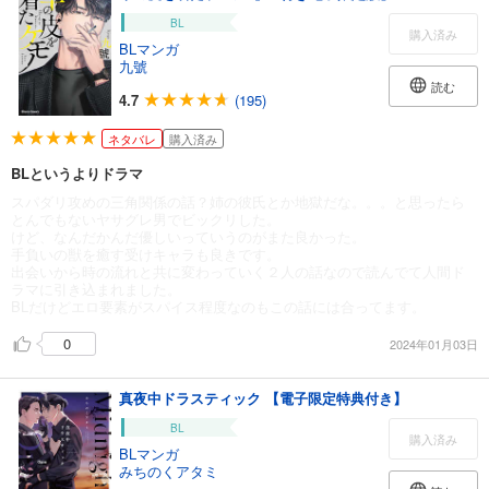
BL
購入済み
BLマンガ
九號
読む
4.7
(195)
ネタバレ
購入済み
BLというよりドラマ
スパダリ攻めの三角関係の話？姉の彼氏とか地獄だな。。。と思ったら
とんでもないヤサグレ男でビックリした。
けど、なんだかんだ優しいっていうのがまた良かった。
手負いの獣を癒す受けキャラも良きです。
出会いから時の流れと共に変わっていく２人の話なので読んでて人間ド
ラマに引き込まれました。
BLだけどエロ要素がスパイス程度なのもこの話には合ってます。
0
2024年01月03日
真夜中ドラスティック 【電子限定特典付き】
BL
購入済み
BLマンガ
みちのくアタミ