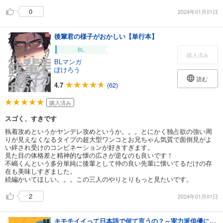
0
2024年01月01日
後輩君の様子がおかしい【単行本】
BL
購入済み
BLマンガ
ぽけろう
読む
4.7
(62)
購入済み
スゴく、すきです
執着攻めというかヤンデレ攻めというか。。。とにかく独占欲の強い周
りが見えなくなるタイプの超大型ワンコとお兄ちゃん気質で面倒見がよ
い絆され受けのコンビネーションが好きすぎます。
見た目の体格差と精神的な懐の広さが逆なのも良いです！
不嶋くんという多分単純に後輩として仲の良い先輩に懐いてるだけの存
在も美味しすぎました。
続編かいてほしい。。。この三人のやりとりもっと見たいです。
2
2024年01月01日
キモチイイって日本語で何て言うの？～実力派俳優に迫られました～【電子単行本版/限定特典付き】