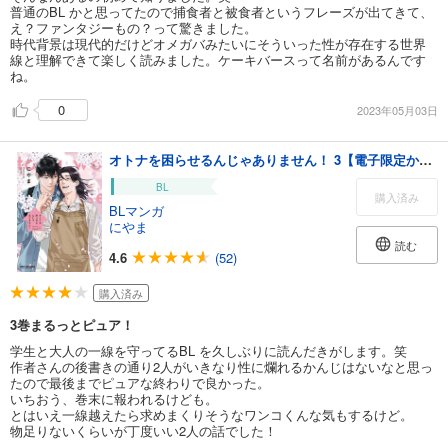
普通のBL かと思ってたので捕食者と被食者というフレーズが出てきて、
え？ファンタジーもの？って驚きました。
時代背景は現代的だけどオメガバみたいにそういった性が存在する世界
線と理解できて楽しく読みました。ケーキバースって名前があるんです
ね。
0
2023年05月03日
オトナを困らせるんじゃありません！ 3【電子限定かきおろし付】
BL
購入済み
BLマンガ
にやま
読む
4.6
(52)
購入済み
3巻まるっとピュア！
学生と大人の一線を守ってるBL を久しぶりに読んだきがします。笑
作者さんの後書きの通り2人がいきなり性に爛れるかんじはないなと思っ
たので最後までピュアな終わりで良かった。
いちおう、巻末に報われるけども。
とはいえ一線越えたら求めまくりそうなワンコくんな気もするけど。
物足りないくらいが丁度いい2人の話でした！