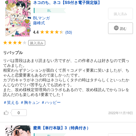
ネコのち、ネコ【SS付き電子限定版】
BL
購入済み
BLマンガ
藤峰式
読む
4.4
(53)
購入済み
リバップル
リバは普段はあまり読まない方ですが、この作者さんは好きなので買っ
てみました。
相変わらずテンションが面白くて所々コメディ要素に笑いましたが、ち
ゃんと恋愛要素もあるので楽しかったです。
カプのキャラがネコの時はネコらしくタチの時はタチらしくといったか
んじなのでリバ苦手な人でも読めそう。
また、攻め様検定管理局のコラボもあるので、攻め様読んでからコレを
読んだのも楽しめる1要素でした！
＃笑える
＃胸キュン
＃ハッピー
0
2022年11月19日
蜜果【単行本版】3（特典付き）