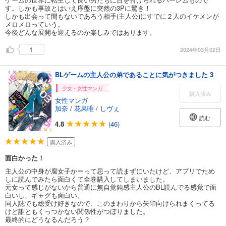
す。しかも事故とはいえ序盤に突然の3Pに驚き！
しかも出会って間もないであろう相手(主人公)にすでに２人のイケメンが
メロメロっていう。
今後どんな展開を迎えるのか楽しみではあります。
1
2024年03月02日
BLゲームの主人公の弟であることに気がつきました 3
少女・女性マンガ
購入済み
女性マンガ
加奈
/
花果唯
/
しヴぇ
読む
4.8
(46)
購入済み
面白かった！
主人公の中身が腐女子かーって思って読まずにいたけど、アプリでため
しに読んでみたら面白くて全巻購入してしまいました。
元女って感じがないから普通に無自覚鈍感主人公のBL読んでる感覚で面
白いし、ギャグも面白い。
同人誌でも総受け好きなので、このまわりから矢印向けられまくってる
けど誰ともくっつかない関係性がつぼりました。
最終的にどうなるんだろう？