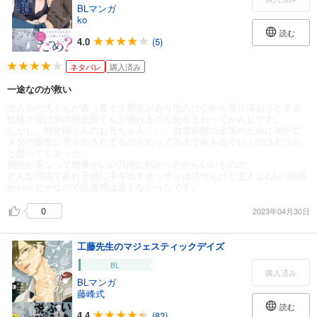
BLマンガ
ko
読む
4.0
(5)
ネタバレ
購入済み
一途なのが救い
主人公の大くんが真っ直ぐで男気があり他人に心から寄り添おうとする
性格で受け側の朔史郎くんが惚れるのも分かるわってかんじです。
しかし、朔史郎くんのお兄ちゃん。。。自営旅館の金策のために弟が亡
き父の親友に手を出されてるのを知ってる上で家を出ていくのはどうか
と思ってしまった。
偶然が重なって物事がいい方向に転がったからいいものの。
どんな理由であれ子供に手を出すオッサンは許せんけど主人公2人の関係
がハッピーなので読後感は悪くなかったです。
0
2023年04月30日
工藤先生のマジェスティックデイズ
BL
購入済み
BLマンガ
藤峰式
読む
4.4
(83)