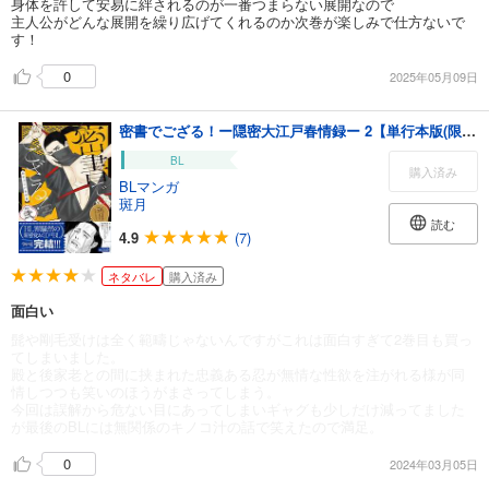
身体を許して安易に絆されるのが一番つまらない展開なので
主人公がどんな展開を繰り広げてくれるのか次巻が楽しみで仕方ないで
す！
0
2025年05月09日
密書でござる！ー隠密大江戸春情録ー 2【単行本版(限定描き下ろし付き)】
BL
購入済み
BLマンガ
斑月
読む
4.9
(7)
ネタバレ
購入済み
面白い
髭や剛毛受けは全く範疇じゃないんですがこれは面白すぎて2巻目も買っ
てしまいました。
殿と後家老との間に挟まれた忠義ある忍が無情な性欲を注がれる様が同
情しつつも笑いのほうがまさってしまう。
今回は誤解から危ない目にあってしまいギャグも少しだけ減ってました
が最後のBLには無関係のキノコ汁の話で笑えたので満足。
0
2024年03月05日