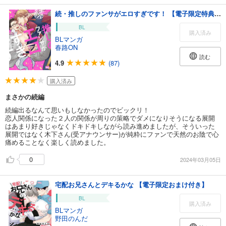
続・推しのファンサがエロすぎです！ 【電子限定特典付き】
BL
購入済み
BLマンガ
春路ON
読む
4.9
(87)
購入済み
まさかの続編
続編出るなんて思いもしなかったのでビックリ！
恋人関係になった２人の関係が周りの策略でダメになりそうになる展開
はあまり好きじゃなくドキドキしながら読み進めましたが、そういった
展開ではなく木下さん(受アナウンサー)が純粋にファンで天然のお陰で心
痛めることなく楽しく読めました。
0
2024年03月05日
宅配お兄さんとデキるかな 【電子限定おまけ付き】
BL
購入済み
BLマンガ
野田のんだ