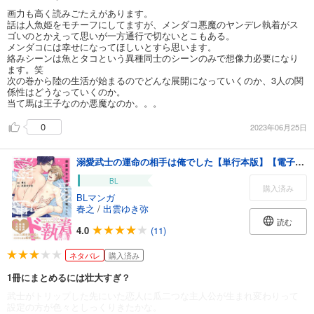
画力も高く読みごたえがあります。
話は人魚姫をモチーフにしてますが、メンダコ悪魔のヤンデレ執着がス
ゴいのとかえって思いが一方通行で切ないとこもある。
メンダコには幸せになってほしいとすら思います。
絡みシーンは魚とタコという異種同士のシーンのみで想像力必要になり
ます。笑
次の巻から陸の生活が始まるのでどんな展開になっていくのか、3人の関
係性はどうなっていくのか。
当て馬は王子なのか悪魔なのか。。。
0
2023年06月25日
溺愛武士の運命の相手は俺でした【単行本版】【電子限定描き下ろし漫画付き】
BL
購入済み
BLマンガ
春之
/
出雲ゆき弥
読む
4.0
(11)
ネタバレ
購入済み
1冊にまとめるには壮大すぎ？
武士がトリップした先にいた恋人に瓜二つな主人公が生まれ変わりって
設定の方が色々としっくりきたかな。