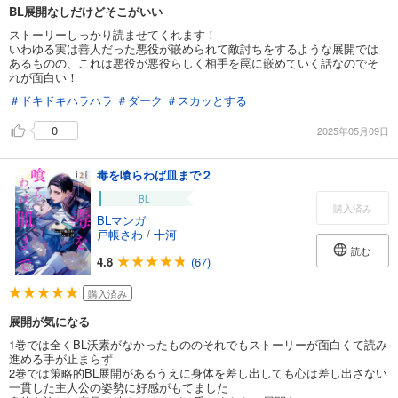
BL展開なしだけどそこがいい
ストーリーしっかり読ませてくれます！
いわゆる実は善人だった悪役が嵌められて敵討ちをするような展開では
あるものの、これは悪役が悪役らしく相手を罠に嵌めていく話なのでそ
れが面白い！
＃ドキドキハラハラ
＃ダーク
＃スカッとする
0
2025年05月09日
毒を喰らわば皿まで２
BL
購入済み
BLマンガ
戸帳さわ
/
十河
読む
4.8
(67)
購入済み
展開が気になる
1巻では全くBL沃素がなかったもののそれでもストーリーが面白くて読み
進める手が止まらず
2巻では策略的BL展開があるうえに身体を差し出しても心は差し出さない
一貫した主人公の姿勢に好感がもてました