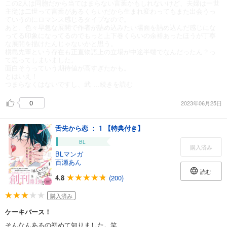
この2人は同胞だから当てはまらない言葉かもしれないけど、夫婦は一世
主従は二世って言葉があるくらいだから生まれ変わってもまた出会うっ
ていうのにロマンス感じるタイプなので。
あと、色々早急な展開で作者が詰め込みたい場面を詰め込んだ感じにな
ってる印象になってるのでもっと上下巻くらいの余裕あったほうが丁寧
な展開を描けたんじゃないかと思う。
槇島先輩という存在も正直物語上の立場が中途半端でなんだったん？っ
て思ってしまいました。
面白そうっていう期待値が高すぎたかも。
とはいえ！
つまらなくはないですし、武
...続きを読む
0
2023年06月25日
舌先から恋 ： 1 【特典付き】
BL
購入済み
BLマンガ
百瀬あん
読む
4.8
(200)
購入済み
ケーキバース！
そんなんあるの初めて知りました。笑