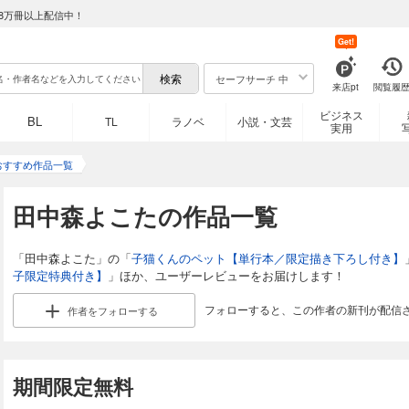
8万冊以上配信中！
Get!
セーフサーチ 中
来店pt
閲覧履
ビジネス
BL
TL
ラノベ
小説・文芸
実用
おすすめ作品一覧
田中森よこたの作品一覧
「田中森よこた」の「
子猫くんのペット【単行本／限定描き下ろし付き】
子限定特典付き】
」ほか、ユーザーレビューをお届けします！
フォローすると、この作者の新刊が配信
作者を
フォローする
期間限定無料