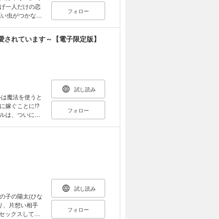
げ一人だけの恋
フォロー
悪い虫がつかない
も史郎をヤキモ
愛されています～【電子限定版】
試し読み
嫁ぐことに!?
フォロー
ルは、ついに異
たのは騎士のラ
 魔法を使うと
の妻に？ 憤る
乳搾りをしても
ニに調子を狂わ
の心配」収録。
試し読み
の子の陽太(ひな
り、片想い相手
フォロー
とセックスしても