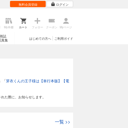
無料会員登録
ログイン
歴
My本棚
カート
フォロー
クーポン
Myページ
雑誌
はじめての方へ
ご利用ガイド
写真集
」「
芽衣くんの王子様は【単行本版】【電
された際に、お知らせします。
一覧
>>