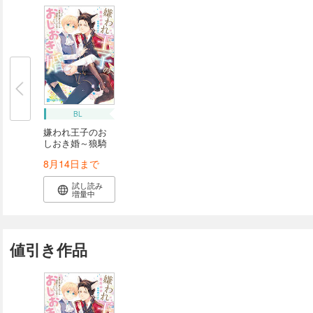
BL
嫌われ王子のお
しおき婚～狼騎
士...
8月14日まで
試し読み
増量中
値引き作品