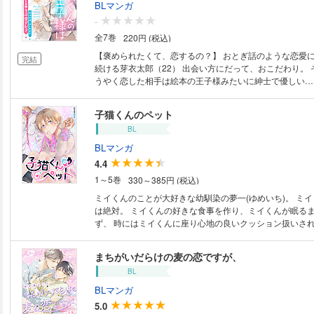
BLマンガ
-
全7巻
220円 (税込)
【褒められたくて、恋するの？】 おとぎ話のような恋愛に幼い頃から憧れ
完結
続ける芽衣太郎（22） 出会い方にだって、おこだわり。
うやく恋した相手は絵本の王子様みたいに紳士で優しい… 
さん！ 既婚！！ 妻帯者！！！ 告白をする間もなく即失
れでも…好きです、日並さん。 カフェ店員とお客様の関係でしかなくて
子猫くんのペット
も、好きな彼が幸せなら幸せ…… だったのに！ ねえ、××したなんて聞い
BL
てない！！ ［訳アリ病みオジ×尽くし系うぶ恋デレラ］ 誰にも褒められる
恋じゃない。でも好きってそんな理屈じゃない。 カピカ
BLマンガ
ジュンっと潤う。 ハピきゅんデレラに乞うご期待！
4.4
1～5巻
330～385円 (税込)
ミイくんのことが大好きな幼馴染の夢一(ゆめいち)。 ミ
は絶対。 ミイくんの好きな食事を作り、ミイくんが眠る
ず、 時にはミイくんに座り心地の良いクッション扱いさ
として過ごしていた。 そんな夢一の「特別」な存在だと自惚れていたミイ
くんだったが、 ある日、夢一の好みのタイプが金髪ショ
まちがいだらけの麦の恋ですが、
な瞳の華奢な子だと気づかされる。 自分は特別でも何で
BL
みの子の中のただの一人だということを知ったミイくんは
とのない気
BLマンガ
5.0