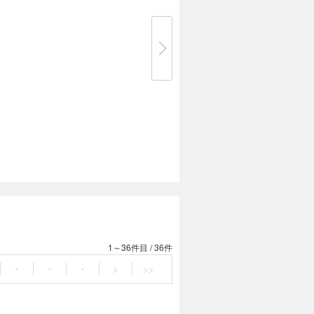
1～36件目
/
36件
・
・
・
>
>>