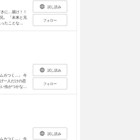
試し読み
好きに…届け！！
来と兄
フォロー
思ったことな
開で加速する。
試し読み
ムカつく…」 今
げ一人だけの恋
フォロー
悪い虫がつかない
史郎をヤキモキ
んげの弟のえる
試し読み
ムカつく…」 今