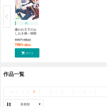
BL
嫌われ王子のお
しおき婚～狼騎
士...
935円 (税込)
748
円 (税込)
カート
作品一覧
<<
<
1
・
・
・
・
・
・
新着順