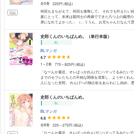
全5巻
220円 (税込)
何回もまちがえて、何回も後悔して。 それでも叶えたい
完結
麦にとって、未来は親同士の再婚でできた六つ上の義理の兄。 「未
弟になれてよかった」 （…ううん、お兄ちゃんだなんて
い。） 本音を隠して、違う言葉で伝えたら…気持ちとズレるに決まって
る。 だから今度こそ、ちゃんと！ そう意気込んで、義兄の家に押しかけ
史郎くんのいちばんめ。（単行本版）
て。 脱甘えた弟目指して猛アピール！ …なのに…なんで俺、未来にオナ
BL
ニーのお手伝いされてるの！？ 【世話焼きイケメンリーマン×不器用一途
な飯マズ大学生】 近過ぎ義兄弟のまわり道ヘタ恋は急展
BLマンガ
4.7
1～2巻
770～825円 (税込)
「なーんか最近、オレばっかれんげにハマってるみたいで
までのセフレたちとの不純な関係を清算し、ようやくれん
人になった史郎。 れんげへの独占欲をあらわにし始め、
ようにと心配するが、当のれんげはただただ鈍感でいつも
させている。 そんなある日、史郎に敵意を向けているれ
史郎くんのいちばんめ。
が、二人の仲を引き裂こうとある作戦を思いつくが…。
BL
BLマンガ
4.6
全8巻
220～275円 (税込)
「なーんか最近、オレばっかれんげにハマってるみたいで
完結