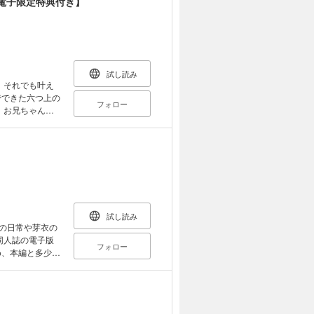
電子限定特典付き】
い！ そん
ねえぇぇぇぇ！？
い！ カピ
婚ごっこラブ
子限定特典付き
試し読み
フォロー
試し読み
人の日常や芽衣の
フォロー
め、本編と多少内