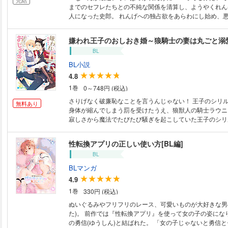
までのセフレたちとの不純な関係を清算し、ようやくれん
人になった史郎。 れんげへの独占欲をあらわにし始め、
ようにと心配するが、当のれんげはただただ鈍感で、いつ
キさせている。
嫌われ王子のおしおき婚～狼騎士の妻は丸ごと溺
BL
BL小説
4.8
1巻
0～748円 (税込)
さりげなく破廉恥なことを言うんじゃない！ 王子のシリルは魔法を使うと
無料あり
身体が縮んでしまう罰を受けたうえ、狼獣人の騎士ラウニに
寂しさから魔法でたびたび騒ぎを起こしていた王子のシリ
母弟とその母妃の命を危険にさらしてしまう。二人を救っ
ウニ。その彼が褒美に望んだのはシリルとの結婚だった！
性転換アプリの正しい使い方[BL編]
身体が縮む罰を受けたうえ、亡き母が大嫌いだった狼獣人
BL
シリルだが、胸が張る副作用に見舞われ、国民的騎士様に
らう羽目に。一方で溺愛してきながら一線は越えないラウ
BLマンガ
されて…。 電子限定書き下ろしＳＳ「エイブラム王子
4.9
1巻
330円 (税込)
ぬいぐるみやフリフリのレース、可愛いものが大好きな男
た)。 前作では『性転換アプリ』を使って女の子の姿にな
の勇信(ゆうしん)と結ばれた。 「女の子じゃないと勇信