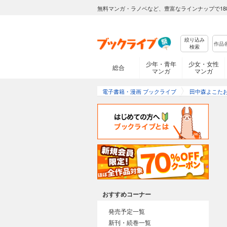
無料マンガ・ラノベなど、豊富なラインナップで18
絞り込み
検索
少年・青年
少女・女性
総合
マンガ
マンガ
電子書籍・漫画 ブックライブ
田中森よこた
おすすめコーナー
発売予定一覧
新刊・続巻一覧