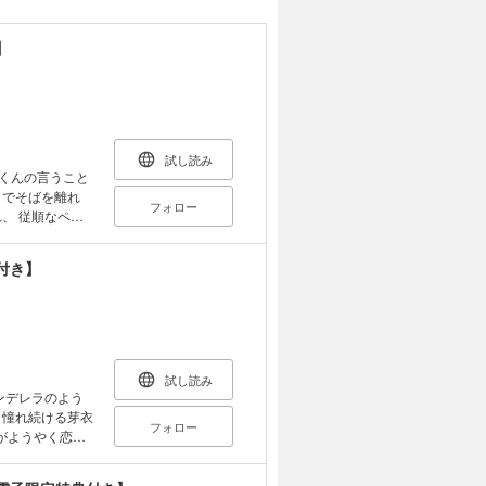
】
試し読み
までそばを離れ
フォロー
、 従順なペッ
ョートカット、
付き】
んは 今まで感
92ｐ
ろし付き！】
試し読み
フォロー
衣がようやく恋し
じさん！ 既
ど、 それでも…