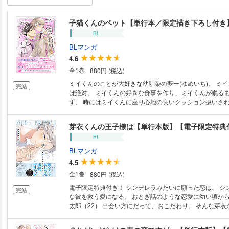
子猫くんのペット【単行本／限定描き下ろし付き
BL
BLマンガ
4.6
全1巻
880円 (税込)
ミイくんのことが大好きな幼馴染の夢一(ゆめいち)。 ミイくんの言うこと
完結
は絶対。 ミイくんの好きな食事を作り、ミイくんが眠る
ず、 時にはミイくんに座り心地の良いクッション扱いされ
トとして過ごしていた。 そんな夢一の「特別」な存在だと自惚れていたミ
イくんだったが、 ある日、夢一の好みのタイプが金髪シ
芽衣くんの王子様は【単行本版】【電子限定特典
大きな瞳の華奢な子だと気づかされる。 自分は特別でも何でもない、夢一
BL
の好みの子の中の ただの一人だということを知ったミイく
じたことのない気持ちがあふれ、 思わず涙をこぼしてしまう。 全1
BLマンガ
【おまけ漫画『子猫くんこばなし』＆単行本版限定描き下
4.5
全1巻
880円 (税込)
電子限定特典付き！ シンデレラみたいに願った恋は、 シンデレラのよう
完結
な彼を救う愛になる。 おとぎ話のような恋愛に幼い頃から憧れ続ける芽衣
太郎（22） 出会い方にだって、おこだわり。 そんな芽
た相手は絵本の王子様みたいに紳士で優しい… 20も上のお
婚！！ 妻帯者！！！ 告白をする間もなく即失恋だったけ