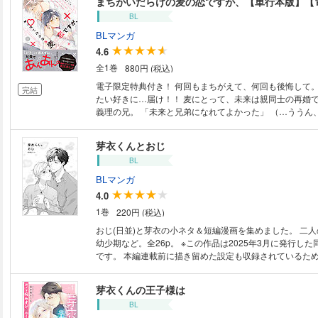
まちがいだらけの麦の恋ですが、【単行本版】【
好きです、日並さん。 カフェ店員とお客様の関係でしかなくても、 好き
BL
な彼が幸せなら幸せだったのに …え、離婚したなんて聞いてな
なに堕ちてる日並さん… 俺が幸せにするしかないじゃん
BLマンガ
イイねがもらえる恋じゃない。 でも好きってそんな理屈じゃな
4.6
カピに弱った大人も純っと潤う。 ハピきゅんチャージ新
全1巻
880円 (税込)
【収録内容】 本編1話～7話 描き下ろし 共通特典漫画 電
電子限定特典付き！ 何回もまちがえて、何回も後悔して。 それでも叶え
完結
たい好きに…届け！！ 麦にとって、未来は親同士の再婚でできた六つ上の
義理の兄。 「未来と兄弟になれてよかった」 （…ううん、お兄ちゃんだ
なんて思ったことない。） 本音を隠して、違う言葉で伝えたら…気持ちと
ズレるに決まってる。 だから今度こそ、ちゃんと！ そう意気込んで、義
芽衣くんとおじ
兄の家に押しかけて。 脱甘えた弟目指して猛アピール！ …なのに…なん
BL
で俺、 未来にオナニーのお手伝いされてるの！？ 近過ぎ義兄弟のまわり
道ヘタ恋は 急展メロく加速する…！！ 【収録内容】 本編1話～5話 描き下
BLマンガ
ろし 共通特典漫画 電子限定特典付き
4.0
1巻
220円 (税込)
おじ(日並)と芽衣の小ネタ＆短編漫画を集めました。 二
幼少期など。全26p。 ※この作品は2025年3月に発行した同人誌の電子版
です。 本編連載前に描き留めた設定も収録されているた
容が異なる部分がございます。
芽衣くんの王子様は
BL