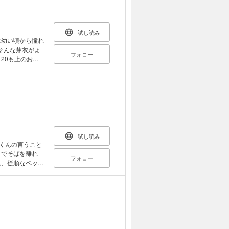
試し読み
 そんな芽衣がよ
フォロー
20も上のおじ
恋だったけど、そ
ピに弱った大人も
試し読み
イくんの言うこと
までそばを離れ
フォロー
れ、従順なペット
ートカット、大き
もない、夢一の好
 今まで感じたこ
持ちがあふれ、思わず涙をこぼしてしまう。 第一話38p