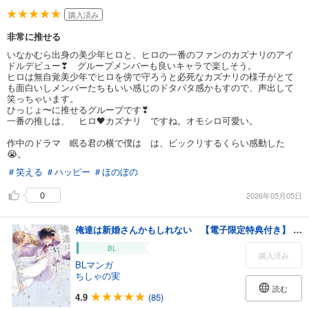
購入済み
非常に推せる
いなかむら出身の美少年ヒロと、ヒロの一番のファンのカズナリのアイ
ドルデビュー❣ グループメンバーも良いキャラで楽しそう。
ヒロは無自覚美少年でヒロを傍で守ろうと必死なカズナリの様子がとて
も面白いしメンバーたちもいい感じのドタバタ感かもすので、声出して
笑っちゃいます。
ひっじょ〜に推せるグループです❣
一番の推しは、 ヒロ🖤カズナリ ですね。オモシロ可愛い。
作中のドラマ 眠る君の横で僕は は、ビックリするくらい感動した
😭。
＃笑える
＃ハッピー
＃ほのぼの
0
2026年05月05日
俺達は新婚さんかもしれない 【電子限定特典付き】 (4)
BL
購入済み
BLマンガ
ちしゃの実
読む
4.9
(85)