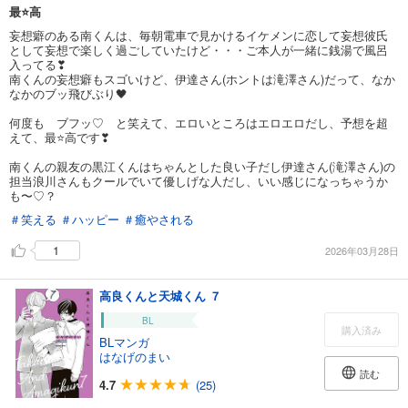
最⭐️高
妄想癖のある南くんは、毎朝電車で見かけるイケメンに恋して妄想彼氏
として妄想で楽しく過ごしていたけど・・・ご本人が一緒に銭湯で風呂
入ってる❣
南くんの妄想癖もスゴいけど、伊達さん(ホントは滝澤さん)だって、なか
なかのブッ飛びぶり🖤
何度も ブフッ♡ と笑えて、エロいところはエロエロだし、予想を超
えて、最⭐️高です❣
南くんの親友の黒江くんはちゃんとした良い子だし伊達さん(滝澤さん)の
担当浪川さんもクールでいて優しげな人だし、いい感じになっちゃうか
も〜♡？
＃笑える
＃ハッピー
＃癒やされる
1
2026年03月28日
高良くんと天城くん ７
BL
購入済み
BLマンガ
はなげのまい
読む
4.7
(25)