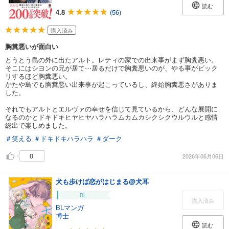
読む
4.8
(56)
購入済み
胸糞悪いが面白い
とうとう島の外に出たアルト。レティの家での出来事がまず胸糞悪い。
そこにはシヨンの兄が居て⋯居るだけで胸糞悪いのが、やる事がビック
リするほど胸糞悪い。
かたや島でも胸糞悪い出来事が起こっているし、終始胸糞悪さがありま
した。
それでもアルトとエルヴァの幸せを信じて見ているから、どんな展開に
なるのかとドキドキヒヤヒヤハラハラムカムカシクシクウルウルと感情
総出で楽しめました。
＃笑える
＃ドキドキハラハラ
＃ダーク
0
2026年06月06日
犬も歩けば恋がはじまる@犬耳
BL
購入済み
BLマンガ
博士
読む