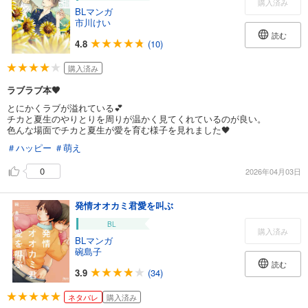
購入済み
BLマンガ
市川けい
読む
4.8
(10)
購入済み
ラブラブ本🖤
とにかくラブが溢れている💕
チカと夏生のやりとりを周りが温かく見てくれているのが良い。
色んな場面でチカと夏生が愛を育む様子を見れました🖤
＃ハッピー
＃萌え
0
2026年04月03日
発情オオカミ君愛を叫ぶ
BL
購入済み
BLマンガ
碗島子
読む
3.9
(34)
ネタバレ
購入済み