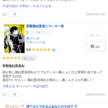
＃ほのぼの
＃切ない
＃タメになる
0
2026年06月23日
変態風紀委員とヤンキー君
BL
購入済み
BLマンガ
アヤノソーダ
読む
5.0
(2)
購入済み
変態風紀委員👍
顔が良い風紀委員美乱がウブなヤンキー轟くんにだけ変態行為で迫って
成就するお話。
真顔でいやらしい風紀委員美乱が面白い。轟くんチョロ可愛い♡
＃笑える
＃ハッピー
＃ほのぼの
0
2026年06月09日
待てならできるよあなたのそばで 下