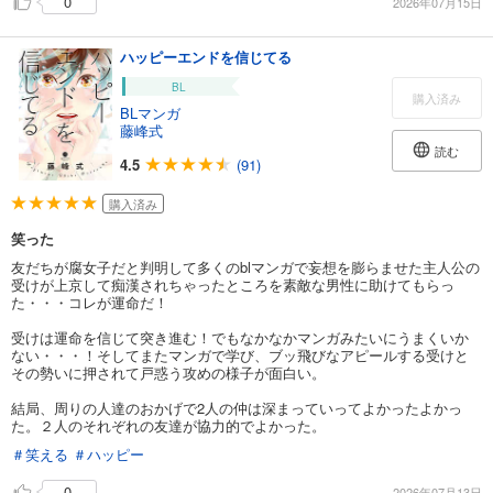
0
2026年07月15日
ハッピーエンドを信じてる
BL
購入済み
BLマンガ
藤峰式
読む
4.5
(91)
購入済み
笑った
友だちが腐女子だと判明して多くのblマンガで妄想を膨らませた主人公の
受けが上京して痴漢されちゃったところを素敵な男性に助けてもらっ
た・・・コレが運命だ！
受けは運命を信じて突き進む！でもなかなかマンガみたいにうまくいか
ない・・・！そしてまたマンガで学び、ブッ飛びなアピールする受けと
その勢いに押されて戸惑う攻めの様子が面白い。
結局、周りの人達のおかげで2人の仲は深まっていってよかったよかっ
た。２人のそれぞれの友達が協力的でよかった。
＃笑える
＃ハッピー
0
2026年07月13日