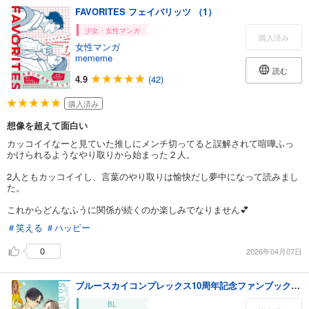
FAVORITES フェイバリッツ （1）
少女・女性マンガ
購入済み
女性マンガ
mememe
読む
4.9
(42)
購入済み
想像を超えて面白い
カッコイイなーと見ていた推しにメンチ切ってると誤解されて喧嘩ふっ
かけられるようなやり取りから始まった２人。
2人ともカッコイイし、言葉のやり取りは愉快だし夢中になって読みまし
た。
これからどんなふうに関係が続くのか楽しみでなりません💕
＃笑える
＃ハッピー
0
2026年04月07日
ブルースカイコンプレックス10周年記念ファンブック「So Blue」
BL