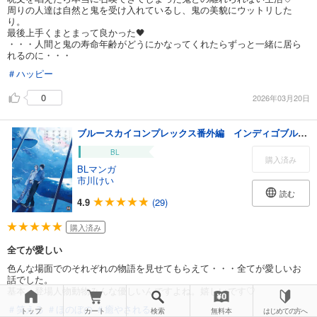
周りの人達は自然と鬼を受け入れているし、鬼の美貌にウットリした
り。
最後上手くまとまって良かった🖤
・・・人間と鬼の寿命年齢がどうにかなってくれたらずっと一緒に居ら
れるのに・・・
＃ハッピー
0
2026年03月20日
ブルースカイコンプレックス番外編 インディゴブルーのグラデーション3
BL
購入済み
BLマンガ
市川けい
読む
4.9
(29)
購入済み
全てが愛しい
色んな場面でのそれぞれの物語を見せてもらえて・・・全てが愛しいお
話でした。
基本、登場人物動物みんな優しいんですよね。嬉しいです♡
＃笑える
＃ほのぼの
＃癒やされる
トップ
カート
検索
無料本
はじめての方へ