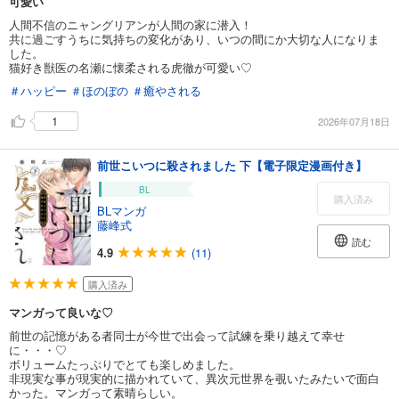
可愛い
人間不信のニャングリアンが人間の家に潜入！
共に過ごすうちに気持ちの変化があり、いつの間にか大切な人になりま
した。
猫好き獣医の名瀬に懐柔される虎徹が可愛い♡
＃ハッピー
＃ほのぼの
＃癒やされる
1
2026年07月18日
前世こいつに殺されました 下【電子限定漫画付き】
BL
購入済み
BLマンガ
藤峰式
読む
4.9
(11)
購入済み
マンガって良いな♡
前世の記憶がある者同士が今世で出会って試練を乗り越えて幸せ
に・・・♡
ボリュームたっぷりでとても楽しめました。
非現実な事が現実的に描かれていて、異次元世界を覗いたみたいで面白
かった。マンガって素晴らしい。