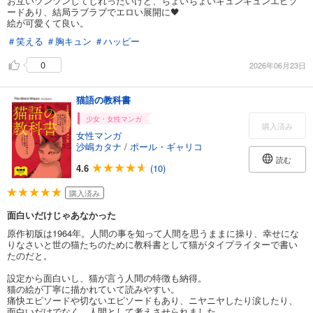
お互いツンツンしてじれったいけど、ちょいちょいキュンキュンエピソ
ードあり、結局ラブラブでエロい展開に🖤
絵が可愛くて良い。
＃笑える
＃胸キュン
＃ハッピー
0
2026年06月23日
猫語の教科書
少女・女性マンガ
購入済み
女性マンガ
沙嶋カタナ
/
ポール・ギャリコ
読む
4.6
(10)
購入済み
面白いだけじゃあなかった
原作初版は1964年。人間の事を知って人間を思うままに操り、幸せにな
りなさいと世の猫たちのために教科書として猫がタイプライターで書い
たのだと。
設定から面白いし、猫が言う人間の特徴も納得。
猫の絵が丁寧に描かれていて読みやすい。
痛快エピソードや切ないエピソードもあり、ニヤニヤしたり涙したり、
面白いだけでなく、人間として考えさせられました。