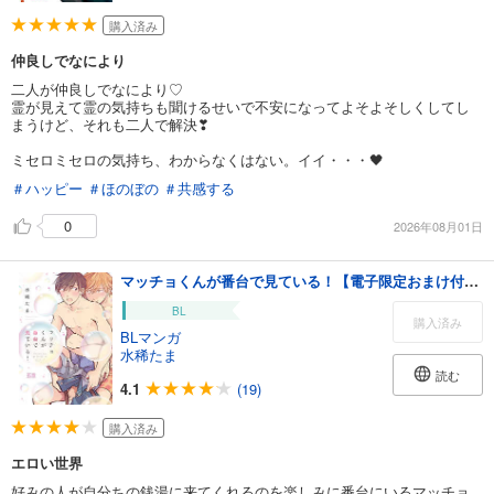
購入済み
仲良しでなにより
二人が仲良しでなにより♡
霊が見えて霊の気持ちも聞けるせいで不安になってよそよそしくしてし
まうけど、それも二人で解決❣
ミセロミセロの気持ち、わからなくはない。イイ・・・🖤
＃ハッピー
＃ほのぼの
＃共感する
0
2026年08月01日
マッチョくんが番台で見ている！【電子限定おまけ付き】
BL
購入済み
BLマンガ
水稀たま
読む
4.1
(19)
購入済み
エロい世界
好みの人が自分ちの銭湯に来てくれるのを楽しみに番台にいるマッチョ