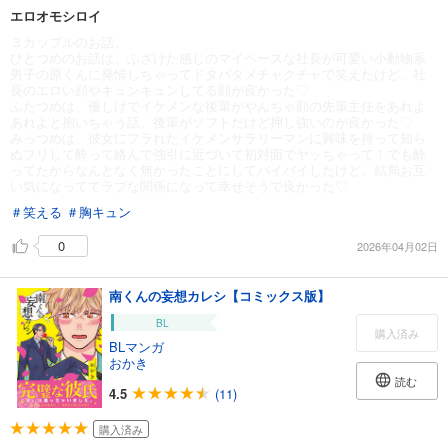
エロオモシロイ
３カップルのお話。
ひとつめのお話は、ふざけた感じのマイペースな社長が可愛い小動物系
男子の原くんに発情しちゃってドタバタメチャクチャで笑えたけど、社
長のエロい顔やキュンキュンしてる顔が良かった♡
ふたつめは、優しげでイケメンな後輩がやんちゃ顔の先輩主任をあれよ
あれよと抱いちゃう話。後輩がソフトだけど押し強いのが良かった♡
みっつめは、彼女にフラれたイケメンサラリーマンに興味を持って知ら
ぬフリして酔って絡んで強引に近づいて初対面でヤッちゃって！でも酔
ってたからなんとなく無かったことにしてバイバイしたけど、結局お互
い気になっててラブな関係になって幸せそうで良かった♡
＃笑える
＃胸キュン
0
2026年04月02日
南くんの妄想カレシ【コミックス版】
BL
購入済み
BLマンガ
おかき
読む
4.5
(11)
購入済み