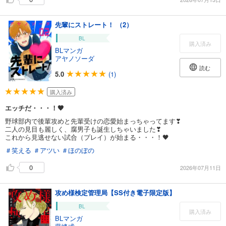
先輩にストレート！ （2）
BL
購入済み
BLマンガ
アヤノソーダ
読む
5.0
(1)
購入済み
エッチだ・・・！🖤
野球部内で後輩攻めと先輩受けの恋愛始まっちゃってます❣
二人の見目も麗しく、腐男子も誕生しちゃいました❣
これから見逃せない試合（プレイ）が始まる・・・！🖤
＃笑える
＃アツい
＃ほのぼの
0
2026年07月11日
攻め様検定管理局【SS付き電子限定版】
BL
購入済み
BLマンガ