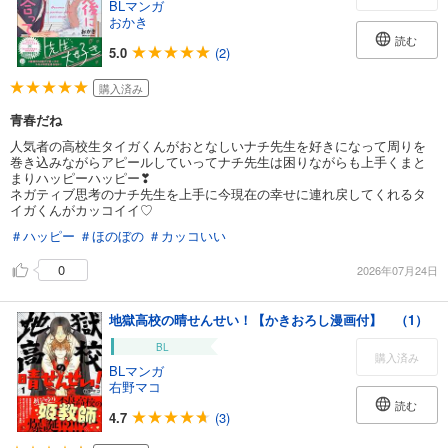
BLマンガ
おかき
読む
5.0
(2)
購入済み
青春だね
人気者の高校生タイガくんがおとなしいナチ先生を好きになって周りを
巻き込みながらアピールしていってナチ先生は困りながらも上手くまと
まりハッピーハッピー❣
ネガティブ思考のナチ先生を上手に今現在の幸せに連れ戻してくれるタ
イガくんがカッコイイ♡
＃ハッピー
＃ほのぼの
＃カッコいい
0
2026年07月24日
地獄高校の晴せんせい！【かきおろし漫画付】 （1）
BL
購入済み
BLマンガ
右野マコ
読む
4.7
(3)