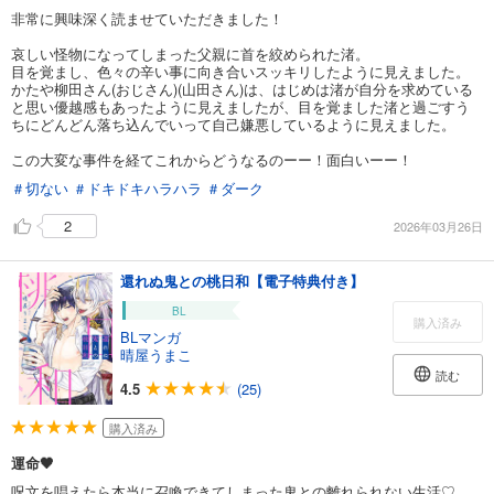
非常に興味深く読ませていただきました！
哀しい怪物になってしまった父親に首を絞められた渚。
目を覚まし、色々の辛い事に向き合いスッキリしたように見えました。
かたや柳田さん(おじさん)(山田さん)は、はじめは渚が自分を求めている
と思い優越感もあったように見えましたが、目を覚ました渚と過ごすう
ちにどんどん落ち込んでいって自己嫌悪しているように見えました。
この大変な事件を経てこれからどうなるのーー！面白いーー！
＃切ない
＃ドキドキハラハラ
＃ダーク
2
2026年03月26日
還れぬ鬼との桃日和【電子特典付き】
BL
購入済み
BLマンガ
晴屋うまこ
読む
4.5
(25)
購入済み
運命🖤
呪文を唱えたら本当に召喚できてしまった鬼との離れられない生活♡