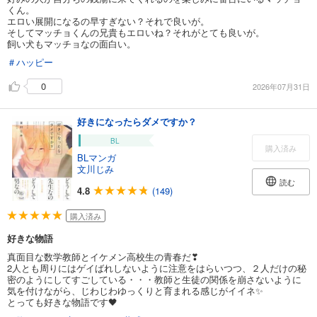
くん。
エロい展開になるの早すぎない？それで良いが。
そしてマッチョくんの兄貴もエロいね？それがとても良いが。
飼い犬もマッチョなの面白い。
＃ハッピー
0
2026年07月31日
好きになったらダメですか？
BL
購入済み
BLマンガ
文川じみ
読む
4.8
(149)
購入済み
好きな物語
真面目な数学教師とイケメン高校生の青春だ❣
2人とも周りにはゲイばれしないように注意をはらいつつ、２人だけの秘
密のようにしてすごしている・・・教師と生徒の関係を崩さないように
気を付けながら、じわじわゆっくりと育まれる感じがイイネ✨️
とっても好きな物語です🖤