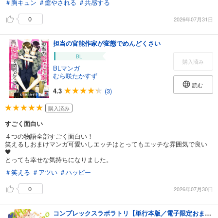
＃胸キュン
＃癒やされる
＃共感する
0
2026年07月31日
担当の官能作家が変態でめんどくさい
BL
購入済み
BLマンガ
むら咲たかすず
読む
4.3
(3)
購入済み
すごく面白い
４つの物語全部すごく面白い！
笑えるしおまけマンガ可愛いしエッチはとってもエッチな雰囲気で良い
🖤
とっても幸せな気持ちになりました。
＃笑える
＃アツい
＃ハッピー
0
2026年07月30日
コンプレックスラボラトリ【単行本版／電子限定おまけ付き】