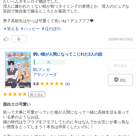
たいへんオモシロイ物語でした。
澄人に嫌われたくない暁が勃つタイミングの表情とか、澄人のピュアな
笑顔で無自覚で煽るところとか最高でした。
男子高校生はやっぱ可愛くて良いね！デュフフフ🖤
＃笑える
＃ハッピー
＃ほのぼの
0
2026年06月24日
飼い猫が人間になってこじれた2人の話
BL
購入済み
BLマンガ
アヤノソーダ
読む
4.8
(4)
購入済み
面白エロ可愛い
拾って大事に可愛がっていた猫が人間になって一緒に高校生活を送って
いる夢のようなお話。
猫の時代はラブラブモフモフしてたのに今はなんでかお互いが素っ気な
い態度をとってしまう！本当は仲良くしたいのに！