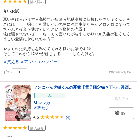
購入済み
良いお話
悪い事ばっかりする高校生が集まる地獄高校に転校したウサギくん。そ
こには・・・明るく可愛いハル先生に強面生徒たちがメロメロになって
ちゃんと授業を受けているという驚愕の光景！
俺は騙されないぜ・・なーんて言いながらすっかりハル先生の強くたく
ましい愛情にやられちゃう♡
やさぐれた気持ちを温めてくれる良いお話です😊
そしてこれからLOVEがはじまる・・・しらんけど。
＃笑える
＃アツい
＃ハッピー
0
2026年07月24日
ツンにゃん虎徹くんの憂鬱【電子限定描き下ろし漫画付き】
BL
購入済み
BLマンガ
水稀たま
読む
4.5
(4)
購入済み