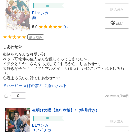
BL
購入済み
BLマンガ
柴
読む
5.0
(1)
購入済み
しあわせ✩
動物たちがみな可愛い🥰
ペット可物件の住人みんな優しくってしあわせ〜。
イチタとミヤコさんを応援してくれるから、しあわせ〜。
大好きな子たち ノアとマルとイナリ(新入) が傍にいてくれるしあわ
せ。
心温まる良いお話でしあわせ〜✩
＃ハッピー
＃ほのぼの
＃癒やされる
0
2026年06月06日
夜明けの唄【単行本版】7（特典付き）
BL
購入済み
BLマンガ
ユノイチカ