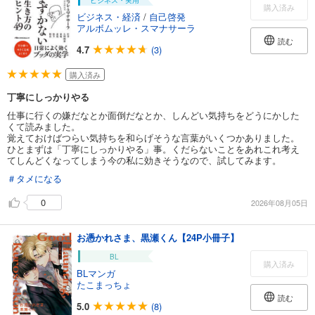
ビジネス・実用
購入済み
ビジネス・経済
/
自己啓発
アルボムッレ・スマナサーラ
読む
4.7
(3)
購入済み
丁寧にしっかりやる
仕事に行くの嫌だなとか面倒だなとか、しんどい気持ちをどうにかした
くて読みました。
覚えておけばつらい気持ちを和らげそうな言葉がいくつかありました。
ひとまずは「丁寧にしっかりやる」事。くだらないことをあれこれ考え
てしんどくなってしまう今の私に効きそうなので、試してみます。
＃タメになる
0
2026年08月05日
お憑かれさま、黒瀬くん【24P小冊子】
BL
購入済み
BLマンガ
たこまっちょ
読む
5.0
(8)