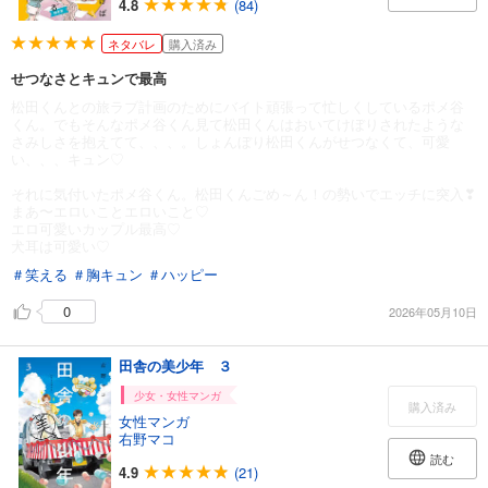
4.8
(84)
ネタバレ
購入済み
せつなさとキュンで最高
松田くんとの旅ラブ計画のためにバイト頑張って忙しくしているポメ谷
くん。でもそんなポメ谷くん見て松田くんはおいてけぼりされたような
さみしさを抱えてて、、、。しょんぼり松田くんがせつなくて、可愛
い、、、キュン♡
それに気付いたポメ谷くん。松田くんごめ～ん！の勢いでエッチに突入❣
まあ〜エロいことエロいこと♡
エロ可愛いカップル最高♡
犬耳は可愛い♡
＃笑える
＃胸キュン
＃ハッピー
0
2026年05月10日
田舎の美少年 ３
少女・女性マンガ
購入済み
女性マンガ
右野マコ
読む
4.9
(21)