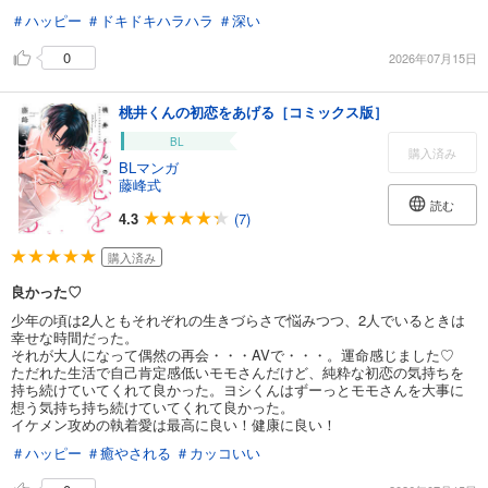
＃ハッピー
＃ドキドキハラハラ
＃深い
0
2026年07月15日
桃井くんの初恋をあげる［コミックス版］
BL
購入済み
BLマンガ
藤峰式
読む
4.3
(7)
購入済み
良かった♡
少年の頃は2人ともそれぞれの生きづらさで悩みつつ、2人でいるときは
幸せな時間だった。
それが大人になって偶然の再会・・・AVで・・・。運命感じました♡
ただれた生活で自己肯定感低いモモさんだけど、純粋な初恋の気持ちを
持ち続けていてくれて良かった。ヨシくんはずーっとモモさんを大事に
想う気持ち持ち続けていてくれて良かった。
イケメン攻めの執着愛は最高に良い！健康に良い！
＃ハッピー
＃癒やされる
＃カッコいい