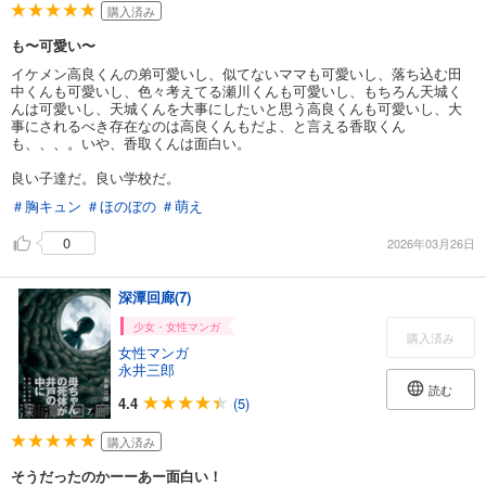
購入済み
も〜可愛い〜
イケメン高良くんの弟可愛いし、似てないママも可愛いし、落ち込む田
中くんも可愛いし、色々考えてる瀬川くんも可愛いし、もちろん天城く
んは可愛いし、天城くんを大事にしたいと思う高良くんも可愛いし、大
事にされるべき存在なのは高良くんもだよ、と言える香取くん
も、、、。いや、香取くんは面白い。
良い子達だ。良い学校だ。
＃胸キュン
＃ほのぼの
＃萌え
0
2026年03月26日
深潭回廊(7)
少女・女性マンガ
購入済み
女性マンガ
永井三郎
読む
4.4
(5)
購入済み
そうだったのかーーあー面白い！