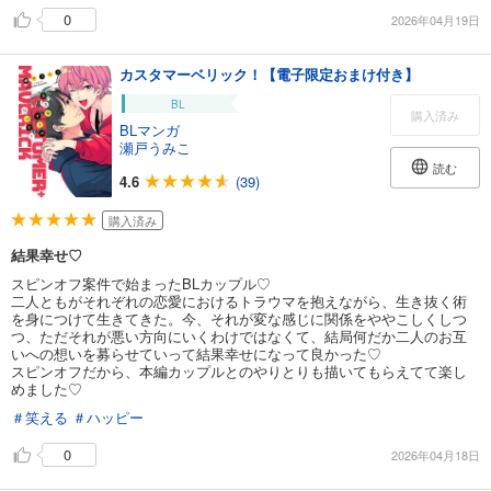
0
2026年04月19日
カスタマーベリック！【電子限定おまけ付き】
BL
購入済み
BLマンガ
瀬戸うみこ
読む
4.6
(39)
購入済み
結果幸せ♡
スピンオフ案件で始まったBLカップル♡
二人ともがそれぞれの恋愛におけるトラウマを抱えながら、生き抜く術
を身につけて生きてきた。今、それが変な感じに関係をややこしくしつ
つ、ただそれが悪い方向にいくわけではなくて、結局何だか二人のお互
いへの想いを募らせていって結果幸せになって良かった♡
スピンオフだから、本編カップルとのやりとりも描いてもらえてて楽し
めました♡
＃笑える
＃ハッピー
0
2026年04月18日