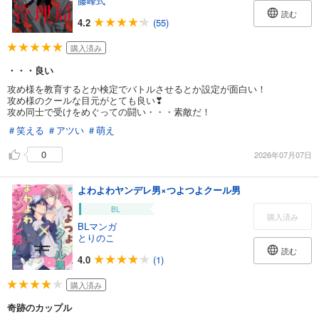
藤峰式
読む
4.2
(55)
購入済み
・・・良い
攻め様を教育するとか検定でバトルさせるとか設定が面白い！
攻め様のクールな目元がとても良い❣
攻め同士で受けをめぐっての闘い・・・素敵だ！
＃笑える
＃アツい
＃萌え
0
2026年07月07日
よわよわヤンデレ男×つよつよクール男
BL
購入済み
BLマンガ
とりのこ
読む
4.0
(1)
購入済み
奇跡のカップル