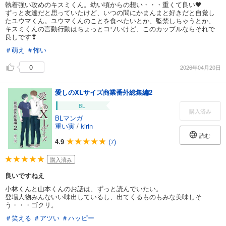
執着強い攻めのキスミくん。幼い頃からの想い・・・重くて良い🖤
ずっと友達だと思っていたけど、いつの間にかまんまと好きだと自覚し
たユウマくん。ユウマくんのことを食べたいとか、監禁しちゃうとか、
キスミくんの言動行動はちょっとコワいけど、このカップルならそれで
良しです❣
＃萌え
＃怖い
0
2026年04月20日
愛しのXLサイズ商業番外総集編2
BL
購入済み
BLマンガ
重い実
/
kirin
読む
4.9
(7)
購入済み
良いですねえ
小林くんと山本くんのお話は、ずっと読んでいたい。
登場人物みんないい味出しているし、出てくるものもみな美味しそ
う・・・ゴクリ。
＃笑える
＃アツい
＃ハッピー