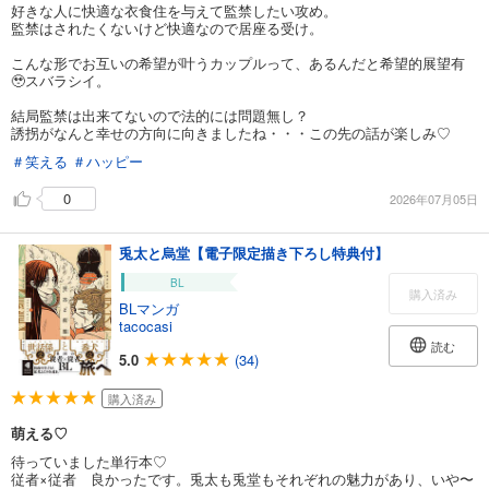
好きな人に快適な衣食住を与えて監禁したい攻め。
監禁はされたくないけど快適なので居座る受け。
こんな形でお互いの希望が叶うカップルって、あるんだと希望的展望有
🥹スバラシイ。
結局監禁は出来てないので法的には問題無し？
誘拐がなんと幸せの方向に向きましたね・・・この先の話が楽しみ♡
＃笑える
＃ハッピー
0
2026年07月05日
兎太と烏堂【電子限定描き下ろし特典付】
BL
購入済み
BLマンガ
tacocasi
読む
5.0
(34)
購入済み
萌える♡
待っていました単行本♡
従者×従者 良かったです。兎太も兎堂もそれぞれの魅力があり、いや〜