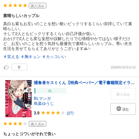
購入済み
素晴らしいカップル
真白も紫もお互いのことを想い敬いビックリするくらい崇拝していて素
晴らしい。
そして2人ともビックリするくらい自己評価が低い。
おかげで2人とも変な妄想や誤解したりで心情穏やかではない様子だけ
ど、お互いのことを想う気持ち最優先で素晴らしいカップル。尊い夫夫
生活を見せてもらえてありがとうございます🙏✨️
＃笑える
＃胸キュン
＃カッコいい
0
2026年05月01日
捕食者キスミくん【特典ペーパー／電子書籍限定イラスト付】
BL
購入済み
BLマンガ
鳥葉ゆうじ
読む
3.9
(27)
購入済み
ちょっとコワいがそれで良い