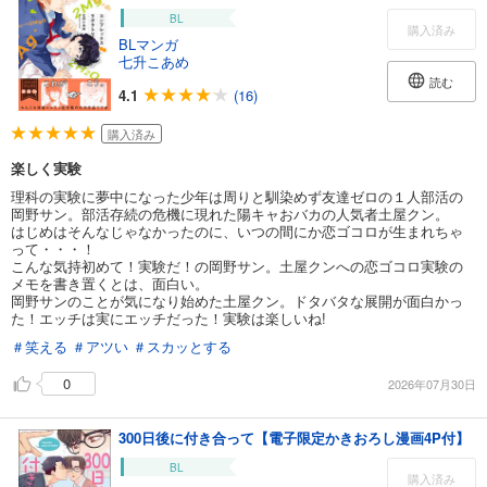
BL
購入済み
BLマンガ
七升こあめ
読む
4.1
(16)
購入済み
楽しく実験
理科の実験に夢中になった少年は周りと馴染めず友達ゼロの１人部活の
岡野サン。部活存続の危機に現れた陽キャおバカの人気者土屋クン。
はじめはそんなじゃなかったのに、いつの間にか恋ゴコロが生まれちゃ
って・・・！
こんな気持初めて！実験だ！の岡野サン。土屋クンへの恋ゴコロ実験の
メモを書き置くとは、面白い。
岡野サンのことが気になり始めた土屋クン。ドタバタな展開が面白かっ
た！エッチは実にエッチだった！実験は楽しいね!
＃笑える
＃アツい
＃スカッとする
0
2026年07月30日
300日後に付き合って【電子限定かきおろし漫画4P付】
BL
購入済み