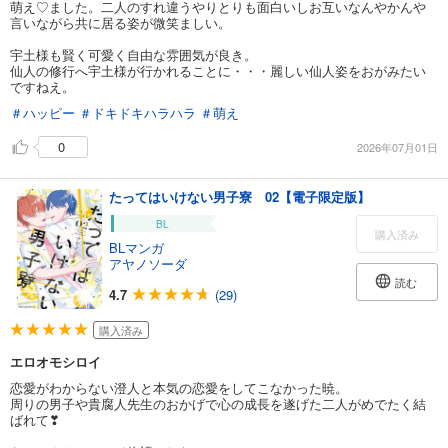
萌え♡ました。二人のすれ違うやりとりも面白いしお互いなんやかんや
言いながら共に居る姿が微笑ましい。
宇土様も賢く可愛く自由な雰囲気が良き。
仙人の修行へ宇土様が行かれることに・・・麗しい仙人姿をおがみたい
ですねえ。
＃ハッピー
＃ドキドキハラハラ
＃萌え
0
2026年07月01日
たってはいけない男子寮 02【電子限定版】
BL
購入済み
BLマンガ
アヤノソーダ
読む
4.7
(29)
購入済み
エロオモシロイ
恋愛がわからない澄人と本気の恋愛をしてこなかった暁。
周りの男子や貴腐人先生のおかげで心の成長を遂げた二人がめでたく結
ばれて❣