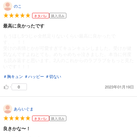
のこ
ネタバレ
購入済み
最高に良かったです
もうほし5つじゃ全然足りないくらい最高に良かったで
す、、！！
受けの表情とかが可愛すぎてキュンキュンしました。受けが健
気なんですよねとても。めちゃめちゃ泣きました。本当に何度
も読み返すと思います。2人のこれからのラブラブをもっと見た
いです！！！
＃胸キュン
＃ハッピー
＃切ない
2023年01月19日
0
あらいぐま
ネタバレ
購入済み
良きかな〜！