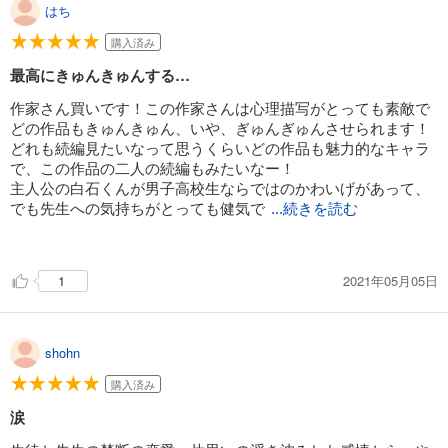
はち
購入済み
最高にきゅんきゅんする…
作家さん買いです！この作家さんは心理描写がとっても素敵で
どの作品もきゅんきゅん、いや、ぎゅんぎゅんさせられます！
どれも続編見たいなって思うくらいどの作品も魅力的なキャラ
で、この作品の二人の続編もみたいなー！
主人公の白石くんが男子高校生ならではのかわいげがあって、
でも先生への気持ちがとっても健気で
...続きを読む
、片想いが深まっていく過程がリアルなので素敵な物語を読ま
せてもらったな〜！という充実感でいっぱいです！
2021年05月05日
1
ラブシーンは少ないけどこの二人はこれがいい！と思わせてく
れます(^^)
shohn
購入済み
涙