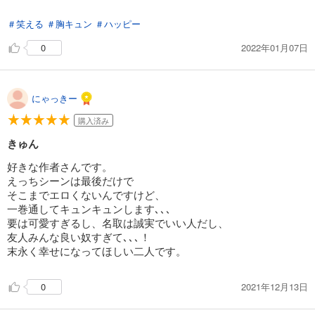
わかります。そのくらいこの一冊で満足度が大きいです。こち
＃笑える
＃胸キュン
＃ハッピー
らの作家さんの他の作品も読んでみたくなりました。
2022年01月07日
0
にゃっきー
購入済み
きゅん
好きな作者さんです。
えっちシーンは最後だけで
そこまでエロくないんですけど、
一巻通してキュンキュンします､､､
要は可愛すぎるし、名取は誠実でいい人だし、
友人みんな良い奴すぎて､､､！
末永く幸せになってほしい二人です。
2021年12月13日
0