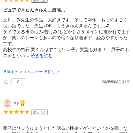
ピュアできゅんきゅん…最高…
文川じみ先生の作品、大好きです。そして本作…もっのすごく
良い話でした。先生×DK、もうきゅんきゅんですよ💕
ゲイである事の悩み/苦しみ/もどかしさをメインに描かれてます
が…笑いのシーンも多いので暗くなり過ぎず、読みやすかった
です。
高校生の白石 要くんはすごくいい子。髪型も好き！ 男子のポ
ニテとかハ
...続きを読む
ーフアップって、私ホント大好きなので 笑
＃胸キュン
＃ハッピー
＃切ない
卒業の時切っちゃってたけど、イケメンだからどっちも似合う
しかっこいい💓
2025年03月31日
0
気になったのは最後の方で要くんが名取先生に言った「クリス
マスの時はキスしてくれたのに」という一言。
クリスマスの話知りたい！描いて欲しーい！
Mo
購入済み
要君のひょうひょうとした明るい性格でゲイというのを隠しな