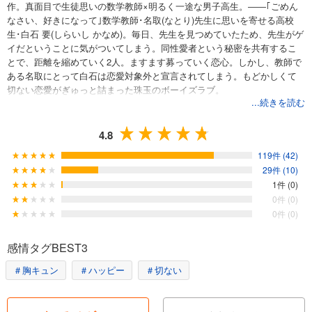
作。真面目で生徒思いの数学教師×明るく一途な男子高生。――｢ごめん
なさい、好きになって｣数学教師･名取(なとり)先生に思いを寄せる高校
生･白石 要(しらいし かなめ)。毎日、先生を見つめていたため、先生がゲ
イだということに気がついてしまう。同性愛者という秘密を共有するこ
とで、距離を縮めていく2人。ますます募っていく恋心。しかし、教師で
ある名取にとって白石は恋愛対象外と宣言されてしまう。もどかしくて
切ない恋愛がぎゅっと詰まった珠玉のボーイズラブ。
...続きを読む
4.8
119件 (42)
29件 (10)
1件 (0)
0件 (0)
0件 (0)
感情タグBEST3
＃胸キュン
＃ハッピー
＃切ない