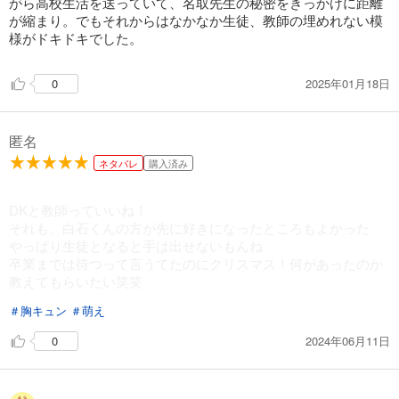
がら高校生活を送っていて、名取先生の秘密をきっかけに距離
が縮まり。でもそれからはなかなか生徒、教師の埋めれない模
様がドキドキでした。
2025年01月18日
0
匿名
ネタバレ
購入済み
DKと教師っていいね！
それも、白石くんの方が先に好きになったところもよかった
やっぱり生徒となると手は出せないもんね
卒業までは待つって言うてたのにクリスマス！何があったのか
教えてもらいたい笑笑
＃胸キュン
＃萌え
2024年06月11日
0