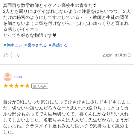
真面目な数学教師とイケメン高校生の青春だ❣
2人とも周りにはゲイばれしないように注意をはらいつつ、２人
だけの秘密のようにしてすごしている・・・教師と生徒の関係
を崩さないように気を付けながら、じわじわゆっくりと育まれ
る感じがイイネ✨️
とっても好きな物語です🖤
＃胸キュン
＃癒やされる
＃共感する
2026年07月31日
0
zaac
購入済み
自分がDKになった気分になってひさびさに少しドキドキしまし
た。切ないお話なんだろうなーと思いつつ途中ちょっとコミカ
ルな部分もあってでも結局切なくて、要くんにかなり思い入れ
してしまいました。名取ちゃんは大人だし先生だからしょうが
ないよね。クラスメイト達もみんな良い子で気持ちよく読めま
した。