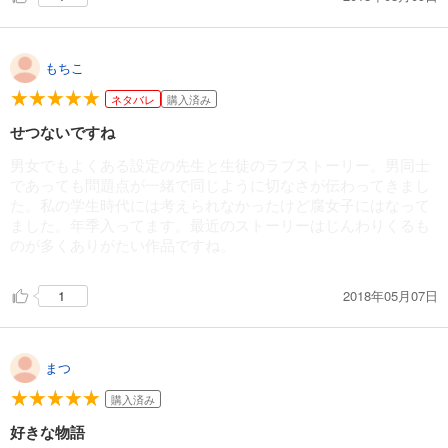
何より二人が誠実なままストーリーが進行してくれて、とても
嬉しかったです。大好きな作品だけに…続編を期待します…！
もちこ
もっととろとろエロエロな二人も見たいです（笑）絶対可愛い
から…。
ネタバレ
購入済み
せつないですね
男女でもよくある設定の先生と生徒のラブストーリー。男同士
であっても問題点が一緒で同じように切なさが伝わってきまし
た。私の学生時代には考えられなかったけど腐女子にはなって
ました。年季入ってます。最近のストーリーはじんわりくるも
のが多くありがたい作品ですね。
2018年05月07日
1
まつ
購入済み
好きな物語