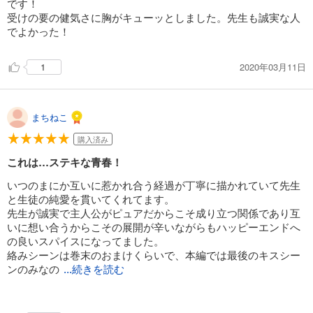
です！
受けの要の健気さに胸がキューッとしました。先生も誠実な人
でよかった！
2020年03月11日
1
まちねこ
購入済み
これは…ステキな青春！
いつのまにか互いに惹かれ合う経過が丁寧に描かれていて先生
と生徒の純愛を貫いてくれてます。
先生が誠実で主人公がピュアだからこそ成り立つ関係であり互
いに想い合うからこその展開が辛いながらもハッピーエンドへ
の良いスパイスになってました。
絡みシーンは巻末のおまけくらいで、本編では最後のキスシー
ンのみなの
...続きを読む
で物足りない人には物足りないかも。