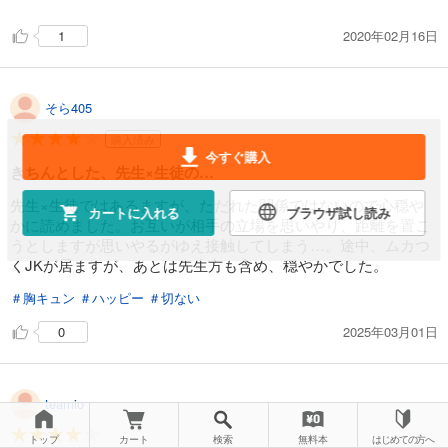
2020年02月16日
1
そら405
購入済み
今すぐ購入
きちんとした、先生×生徒の…
先生×生徒ではあるますが、ただれた関係ではないので心穏や
カートに入れる
ブラウザ試し読み
かに読めました。お互いが相手の立場を思いやり、距離を置こ
うとしますが思いやるがゆえ接触してしまう…。途中、ムカつ
くJKが居ますが、あとは先生方も含め、穏やかでした。
＃胸キュン
＃ハッピー
＃切ない
2025年03月01日
0
teamio
トップ
カート
検索
無料本
はじめての方へ