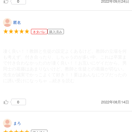
2022年09月24日
0
匿名
ネタバレ
購入済み
凄く良い！！教師と生徒の設定よくあるけど、教師の立場を何
も考えず、付き合ったり、しちゃうのが多い中、これは卒業ま
で付き合わなかったのが凄く良い！！お互いにゲイだから、男
同士の葛藤はあまりないけど、教師と生徒との葛藤が切ない。
先生が誠実でかっこよくて好き！！要はあんなにウブだったの
に誘い受けになっちゃ
...続きを読む
ったし、エロがあまりないのが残念。もっとイチャイチャを見
たいよー！！
2022年08月14日
0
続編出ませんか？！
まろ