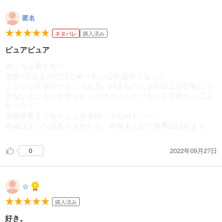
匿名
ネタバレ
購入済み
ピュアピュア
めっちゃ癒された
先生×生徒ものだけどめっちゃ心が温かくなった。
こういう立場だからこそお互い好きなのにそれ以上の行動にで
きないところとか切なかったけどハッピーエンドで終わってよ
かった！
高校卒業までちゃんと先生待ってたのもいい。
本編はえっちはありませんが、特典まんがで無事結ばれます。
2022年09月27日
0
☆
購入済み
好き。