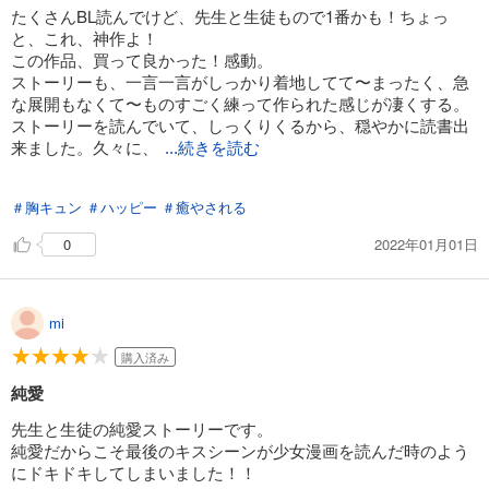
たくさんBL読んでけど、先生と生徒もので1番かも！ちょっ
と、これ、神作よ！
この作品、買って良かった！感動。
ストーリーも、一言一言がしっかり着地してて〜まったく、急
な展開もなくて〜ものすごく練って作られた感じが凄くする。
ストーリーを読んでいて、しっくりくるから、穏やかに読書出
来ました。久々に、
...続きを読む
ほっこりする作品に出会えて良かった！何度でも、読みたいで
＃胸キュン
＃ハッピー
＃癒やされる
す。
そして、続編でないの？期待して待ってていーい？強く、続編
2022年01月01日
0
希望します！
mi
購入済み
純愛
先生と生徒の純愛ストーリーです。
純愛だからこそ最後のキスシーンが少女漫画を読んだ時のよう
にドキドキしてしまいました！！