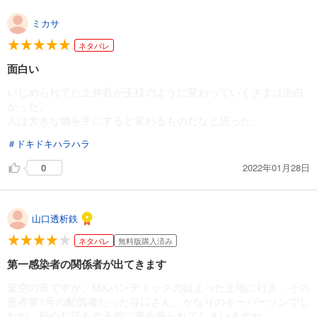
ミカサ
ネタバレ
面白い
いじめられてた土井君が王様のように変わっていくさまは面白
かった。
人は大きな物を手にすると変わるものだなと思った。
＃ドキドキハラハラ
2022年01月28日
0
山口透析鉄
ネタバレ
無料版購入済み
第一感染者の関係者が出てきます
架空の市ですが、MKパンデミックの始まった土地に行き、その
患者第1号の配偶者だった谷口さん、かなりのキーパーソンでし
たが、肝心な話をする前に毒を盛られてしまいますね。