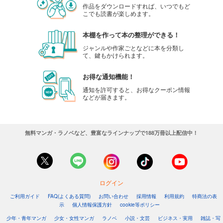
作品をダウンロードすれば、いつでもど
こでも読書が楽しめます。
本棚を作って本の整理ができる！
ジャンルや作家ごとなどに本を分類し
て、鍵もかけられます。
お得な通知機能！
通知を許可すると、お得なクーポン情報
などが届きます。
無料マンガ・ラノベなど、豊富なラインナップで188万冊以上配信中！
ログイン
ご利用ガイド
FAQ(よくある質問)
お問い合わせ
採用情報
利用規約
特商法の表
示
個人情報保護方針
cookie等ポリシー
少年・青年マンガ
少女・女性マンガ
ラノベ
小説・文芸
ビジネス・実用
雑誌・写