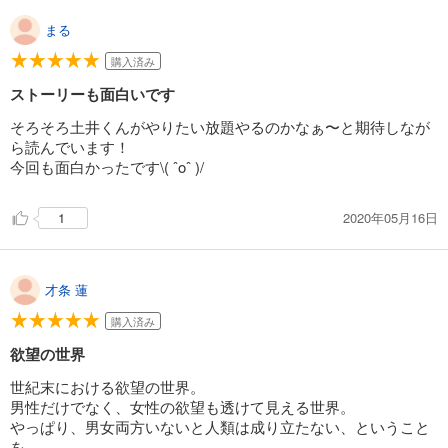
まる
購入済み
ストーリーも面白いです
そろそろ土井くんがやりたい放題やるのかなぁ〜と期待しなが
ら読んでいます！
今回も面白かったです\( ˆoˆ )/
2020年05月16日
1
才条 蓮
購入済み
欲望の世界
世紀末における欲望の世界。
男性だけでなく、女性の欲望も透けて見える世界。
やっぱり、男女両方いないと人類は成り立たない、ということ
を