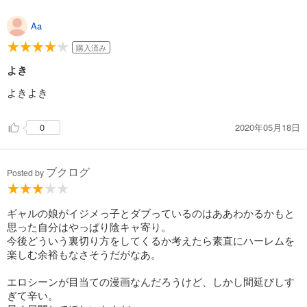
Aa
購入済み
よき
よきよき
2020年05月18日
0
ブクログ
Posted by
ギャルの娘がイジメっ子とダブっているのはああわかるかもと
思った自分はやっぱり陰キャ寄り。
今後どういう裏切り方をしてくるか考えたら素直にハーレムを
楽しむ余裕もなさそうだがなあ。
エロシーンが目当ての漫画なんだろうけど、しかし間延びしす
ぎて辛い。