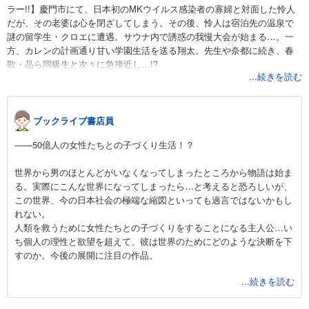
ラー!!】慶門市にて、日本初のMKウイルス感染者の寡婦と対面した怜人
だが、その老婆は心を閉ざしてしまう。その後、怜人は宿泊先の温泉で
謎の留学生・クロエに遭遇。サウナ内で誘惑の我慢大会が始まる…。一
方、カレンの計画通り甘い学園生活を送る翔太。先生や奈都に続き、春
歌・晶ら同級生と次々に急接近し…!?
...続きを読む
ブックライブ書店員
――50億人の女性たちとの子づくり生活！？
世界から男のほとんどがいなくなってしまったところから物語は始ま
る。実際にこんな世界になってしまったら…と考えると恐ろしいが、
この世界、今の日本社会の極端な縮図といっても過言ではないかもし
れない。
人類を救うために女性たちとの子づくりをすることになる主人公…い
ち個人の理性と欲望を超えて、彼は世界のためにどのような決断を下
すのか。今後の展開に注目の作品。
...続きを読む
ハーレムものが好きな方、またちょっとしたエロスを求める方にお奨
めの一作。