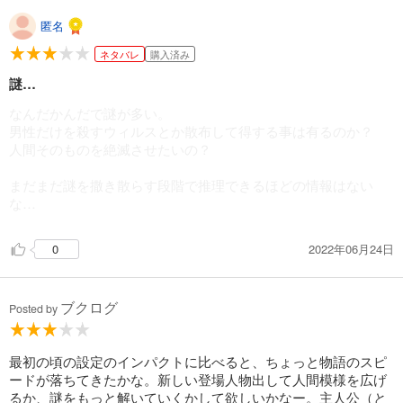
匿名
ネタバレ
購入済み
謎…
なんだかんだで謎が多い。
男性だけを殺すウィルスとか散布して得する事は有るのか？
人間そのものを絶滅させたいの？
まだまだ謎を撒き散らす段階で推理できるほどの情報はない
な…
2022年06月24日
0
ブクログ
Posted by
最初の頃の設定のインパクトに比べると、ちょっと物語のスピ
ードが落ちてきたかな。新しい登場人物出して人間模様を広げ
るか、謎をもっと解いていくかして欲しいかなー。主人公（と