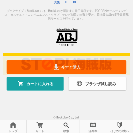
真集
TL
BL
ブックライブ（BookLive!）は、BookLiveが運営する電子書店です。TOPPANホールディング
ス、カルチュア・コンビニエンス・クラブ、テレビ朝日の出資を受け、日本最大級の電子書籍配
信サービスを行っています。
今すぐ購入
カートに入れる
ブラウザ試し読み
© BookLive Co., Ltd.
トップ
カート
検索
無料本
はじめての方へ