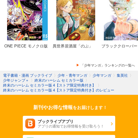
終末のハーレム セミカラー版 14
終末のハーレム セミカラー版 15
終末のハーレム セミカラー版 16
ONE PIECE モノクロ版
異世界居酒屋「のぶ」
ブラッククローバー
終末のハーレム セミカラー版 17
終末のハーレム セミカラー版 18
「少年マンガ」ランキングの一覧へ
電子書籍・漫画 ブックライブ
〉
少年・青年マンガ
〉
少年マンガ
〉
集英社
〉
少年ジャンプ＋
〉
終末のハーレム セミカラー版
〉
終末のハーレム セミカラー版 4【ストア限定特典付き】
〉
終末のハーレム セミカラー版 4【ストア限定特典付き】のレビュー
新刊やお得な情報
をお届けします！
ブックライブアプリ
アプリの通知でお得情報を受け取ろう！