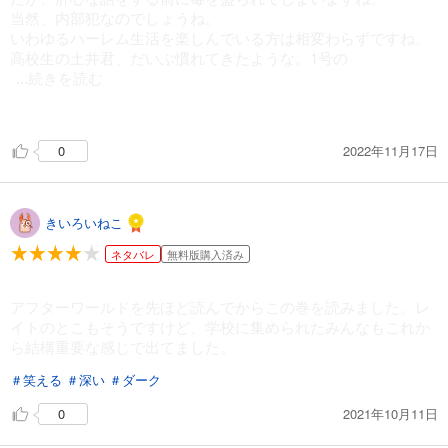
当然、内部犯なのでしょうね。
いわゆるハーレム生活を楽しんでいる方は相変わらずですね。
高校生の土井君、だいぶ慣れてきたような。1号の
...続きを読む
火野さんはまさに種馬状態でしかないんで……やはり主人公の
動向が鍵なのは一緒でしょうね。
2022年11月17日
0
MKウイルス人為合成説はほぼ確定みたいです。ヒロインも実は
口封じをされた谷口さんと通じていましたしね。
きいろいねこ
ネタバレ
無料版購入済み
アフターワールドを先ほど読んでからこの巻を読みました。レ
イトのとこもそうですけど、学校に集められたみんなもこれか
ら結構重要な感じで出てました。
＃笑える
＃深い
＃ダーク
2021年10月11日
0