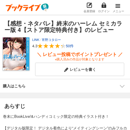
会員登録
ログイン
メニュー
【感想・ネタバレ】終末のハーレム セミカラ
ー版 4【ストア限定特典付き】のレビュー
LINK
/
宵野コタロー
4.3
50件
＼ レビュー投稿でポイントプレゼント ／
※購入済みの作品が対象となります
レビューを書く
購入はこちら
あらすじ
巻末にBookLive!&ハンディコミック限定の特典イラスト付き！
【デジタル版限定！ デジタル着色により“メイティングシーン”のみフルカ