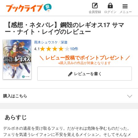
会員登録
ログイン
メニュー
【感想・ネタバレ】鋼殻のレギオス17 サマ
ー・ナイト・レイヴのレビュー
雨木シュウスケ
/
深遊
4.1
10件
＼ レビュー投稿でポイントプレゼント ／
※購入済みの作品が対象となります
レビューを書く
購入はこちら
あらすじ
デルボネの遺産を受け取るフェリ。だがそれは危険を孕むものだった。
フェリを気遣うレイフォンに不安を覚えるメイシェン。そしてそんなメ