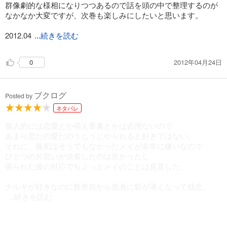
群像劇的な様相になりつつあるので話を頭の中で整理するのが
なかなか大変ですが、次巻も楽しみにしたいと思います。
2012.04
...続きを読む
.24
2012年04月24日
0
ブクログ
Posted by
ネタバレ
個人的には恋愛とか萌え要素とかは必用ないので
あまり恋だの愛だのうじうじやられると好きではない。
それに、最初はそうでもなかったメイが非常に嫌いなので
ひとつの片思いが決着したのは良かったし
振られた後の対応でちょっとメイのことは見直した。
ナルキが好きなのに数巻前から急激に影が薄くなって残念。
...続きを読む
フェリは好きだけどそこまでではないので、正直特には…