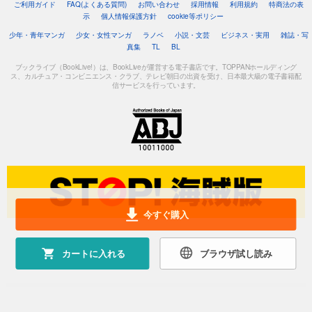
ご利用ガイド
FAQ(よくある質問)
お問い合わせ
採用情報
利用規約
特商法の表
示
個人情報保護方針
cookie等ポリシー
少年・青年マンガ
少女・女性マンガ
ラノベ
小説・文芸
ビジネス・実用
雑誌・写
真集
TL
BL
ブックライブ（BookLive!）は、BookLiveが運営する電子書店です。TOPPANホールディング
ス、カルチュア・コンビニエンス・クラブ、テレビ朝日の出資を受け、日本最大級の電子書籍配
信サービスを行っています。
今すぐ購入
カートに入れる
ブラウザ試し読み