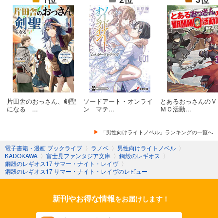
鋼殻のレギオス13 グレー・コンチェルト
鋼殻のレギオス14 スカーレット・オラトリオ
鋼殻のレギオス15 ネクスト・ブルーム
鋼殻のレギオス16 スプリング・バースト
片田舎のおっさん、剣聖
ソードアート・オンライ
とあるおっさんのＶ
鋼殻のレギオス17 サマー・ナイト・レイヴ
になる ...
ン マテ...
ＭＯ活動...
鋼殻のレギオス18 クライング・オータム
「男性向けライトノベル」ランキングの一覧へ
電子書籍・漫画 ブックライブ
〉
ラノベ
〉
男性向けライトノベル
〉
鋼殻のレギオス19 イニシエーション・ログ
KADOKAWA
〉
富士見ファンタジア文庫
〉
鋼殻のレギオス
〉
鋼殻のレギオス17 サマー・ナイト・レイヴ
〉
鋼殻のレギオス20 デザイア・リポート
鋼殻のレギオス17 サマー・ナイト・レイヴのレビュー
鋼殻のレギオス21 ウィンター・フォール 上
新刊やお得な情報
をお届けします！
鋼殻のレギオス22 ウィンター・フォール 下