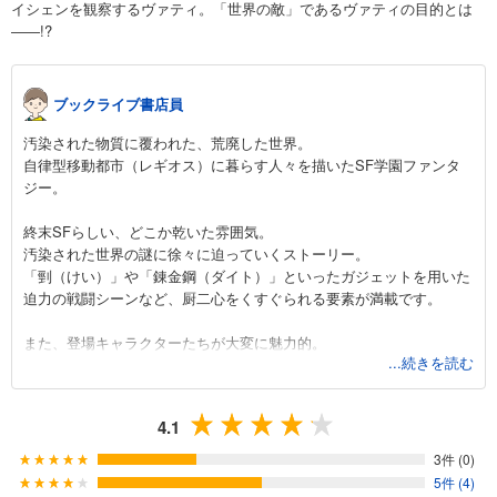
イシェンを観察するヴァティ。「世界の敵」であるヴァティの目的とは
――!?
ブックライブ書店員
汚染された物質に覆われた、荒廃した世界。
自律型移動都市（レギオス）に暮らす人々を描いたSF学園ファンタ
ジー。
終末SFらしい、どこか乾いた雰囲気。
汚染された世界の謎に徐々に迫っていくストーリー。
「剄（けい）」や「錬金鋼（ダイト）」といったガジェットを用いた
迫力の戦闘シーンなど、厨二心をくすぐられる要素が満載です。
また、登場キャラクターたちが大変に魅力的。
...続きを読む
武芸者として秀でた力を持ちながら、過去にとらわれ葛藤する主人
公。
彼を取り巻く「第十七小隊」のメンバーや「学園都市ツェルニ」の
4.1
面々が織りなす人間模様は、時にイライラ、時にニヤニヤ。
学園モノ好きもきっと満足！の欲張りな作品。おすすめです。
3件 (0)
5件 (4)