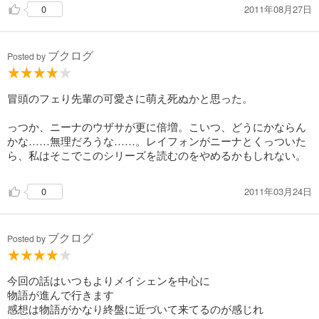
2011年08月27日
0
どちらかというと、宣言してしまうのは恩着せがましく感じ
る。
ブクログ
クララと二人がかりとはいえ、ニーナがレイフォンと互角に戦
Posted by
うシーンは
かなり胸熱の展開だった。
しかも、勝たせるとはちょっと意外だった。
冒頭のフェり先輩の可愛さに萌え死ぬかと思った。
ただ、純粋にニーナの力ではないのでちょっと気になる。
この辺りもちょっと、話がでかくなりすぎている故の弊害に思
っつか、ニーナのウザサが更に倍増。こいつ、どうにかならん
う。
かな……無理だろうな……。レイフォンがニーナとくっついた
それは、ヴァティの話でも言えると思う。
ら、私はそこでこのシリーズを読むのをやめるかもしれない。
でかいといえば、リーリンが守られる存在ではなく
2011年03月24日
0
戦える力があるというのもちょっと鬱になる展開。
なんだかんだいってレイフォンが好きなので
ちょっとあまりにレイフォンが可哀想に思ってしまう。
ブクログ
Posted by
この物語は一体どんな決着をみるのだろう。
今回の話はいつもよりメイシェンを中心に
物語が進んで行きます
感想は物語がかなり終盤に近づいて来てるのが感じれ