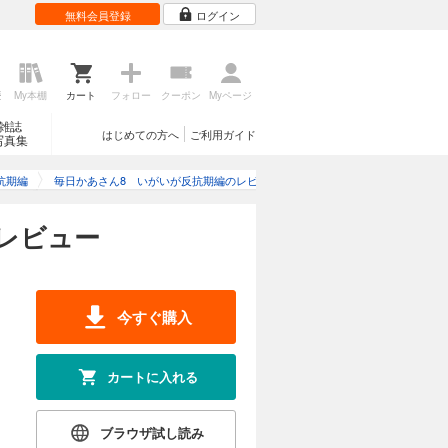
無料会員登録
ログイン
歴
My本棚
カート
フォロー
クーポン
Myページ
雑誌
はじめての方へ
ご利用ガイド
写真集
抗期編
毎日かあさん8 いがいが反抗期編のレビュー
レビュー
今すぐ購入
カートに入れる
ブラウザ試し読み