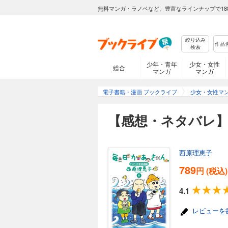
無料マンガ・ラノベなど、豊富なラインナップで18
絞り込み
検索
少年・青年
少女・女性
総合
マンガ
マンガ
電子書籍・漫画 ブックライブ
少女・女性マ
【感想・ネタバレ】
西原理恵子
789
円 (税込)
4.1
レビューを