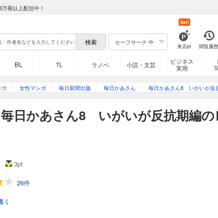
8万冊以上配信中！
Get!
セーフサーチ 中
来店pt
閲覧履
ビジネス
BL
TL
ラノベ
小説・文芸
実用
ンガ
女性マンガ
毎日新聞出版
毎日かあさん
毎日かあさん8 いがいが反
毎日かあさん8 いがいが反抗期編の
3
pt
26件
書く