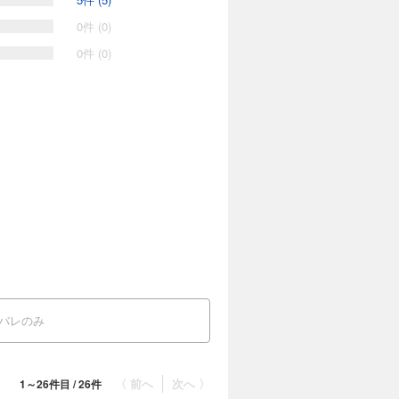
0件 (0)
0件 (0)
バレのみ
〈 前へ
次へ 〉
1～26件目 / 26件