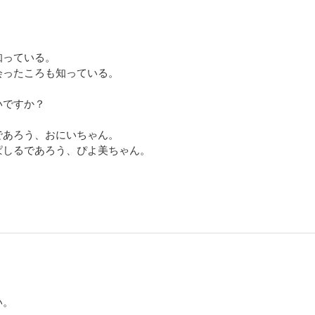
知っている。
会ったころも知っている。
いですか？
であろう、おにいちゃん。
ぱしるであろう、ぴよ美ちゃん。
快に育ってほしいものです。
きっと君たちの進む道は明るいと思うよ。
母さん、からあげレシピ作ってみます。
い。