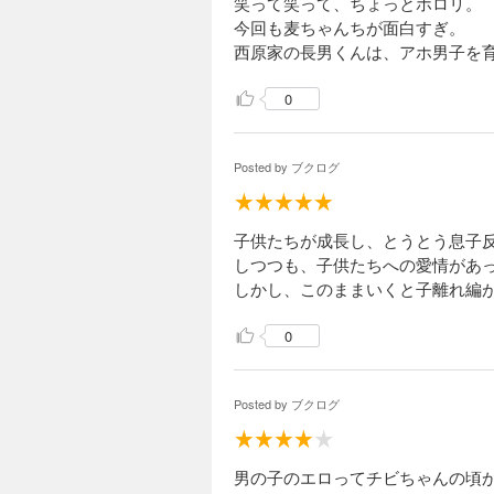
笑って笑って、ちょっとホロリ。
今回も麦ちゃんちが面白すぎ。
西原家の長男くんは、アホ男子を
0
Posted by
ブクログ
子供たちが成長し、とうとう息子
しつつも、子供たちへの愛情があ
しかし、このままいくと子離れ編
0
Posted by
ブクログ
男の子のエロってチビちゃんの頃