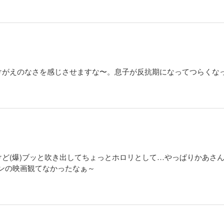
けがえのなさを感じさせますな〜。息子が反抗期になってつらくな
ど(爆)ブッと吹き出してちょっとホロリとして…やっぱりかあさんに
ンの映画観てなかったなぁ～