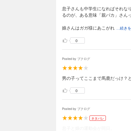
息子さんも中学生になればそれな
るのが、ある意味「親バカ」さん
娘さんはガガ様にあこがれ
...続き
0
Posted by
ブクログ
男の子ってここまで馬鹿だっけ？
0
Posted by
ブクログ
ネタバレ
息子と娘の運動会が同日。