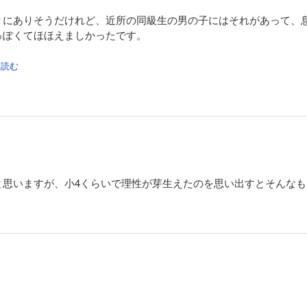
りにありそうだけれど、近所の同級生の男の子にはそれがあって、
っぽくてほほえましかったです。
を読む
ている模様。
サイバラさんがガガ様を「特別に素敵な女性」と認めている
と思いますが、小4くらいで理性が芽生えたのを思い出すとそんな