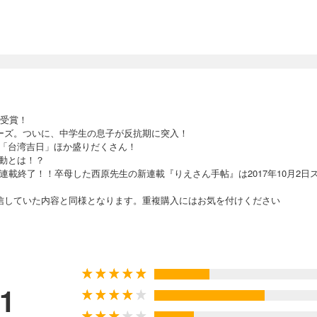
賞受賞！
リーズ。ついに、中学生の息子が反抗期に突入！
「台湾吉日」ほか盛りだくさん！
動とは！？
連載終了！！卒母した西原先生の新連載『りえさん手帖』は2017年10月2日
信していた内容と同様となります。重複購入にはお気を付けください
.1