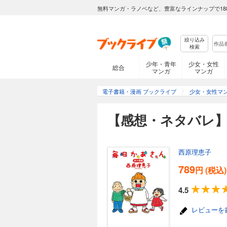
無料マンガ・ラノベなど、豊富なラインナップで18
絞り込み
検索
少年・青年
少女・女性
総合
マンガ
マンガ
電子書籍・漫画 ブックライブ
少女・女性マ
【感想・ネタバレ
西原理恵子
789
円 (税込)
4.5
レビューを