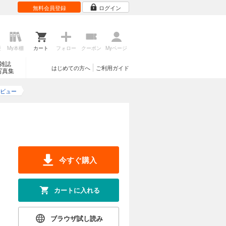
無料会員登録
ログイン
歴
My本棚
カート
フォロー
クーポン
Myページ
雑誌
はじめての方へ
ご利用ガイド
写真集
ビュー
今すぐ購入
カートに入れる
ブラウザ試し読み