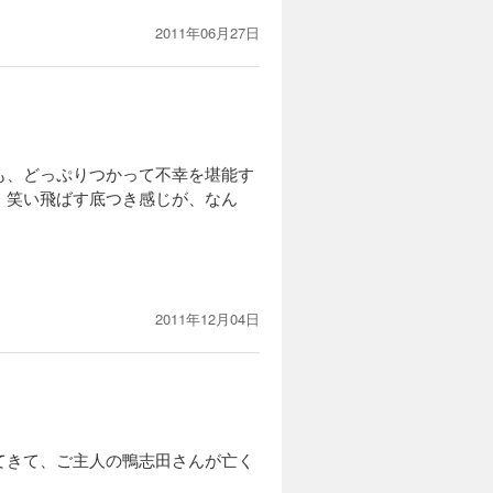
2011年06月27日
も、どっぷりつかって不幸を堪能す
、笑い飛ばす底つき感じが、なん
、早々うまくいくはずもなく。
るのもまた、にんげんである（は
2011年12月04日
てきて、ご主人の鴨志田さんが亡く