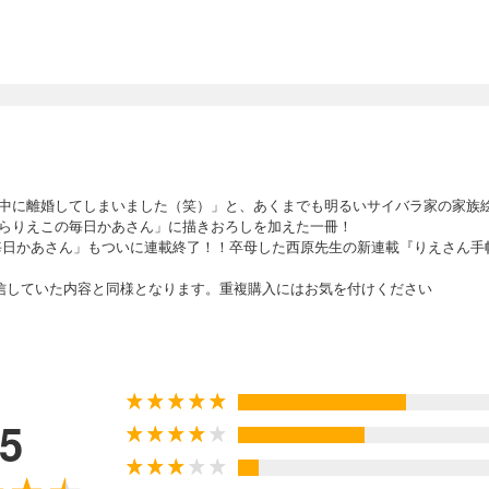
中に離婚してしまいました（笑）」と、あくまでも明るいサイバラ家の家族
らりえこの毎日かあさん」に描きおろしを加えた一冊！
「毎日かあさん」もついに連載終了！！卒母した西原先生の新連載『りえさん手帖
信していた内容と同様となります。重複購入にはお気を付けください
.5