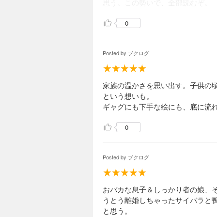
思う。この勢いで、全部読むぞ。
0
Posted by
ブクログ
家族の温かさを思い出す。子供の
という想いも。
ギャグにも下手な絵にも、底に流
0
Posted by
ブクログ
おバカな息子＆しっかり者の娘、
うとう離婚しちゃったサイバラと
と思う。