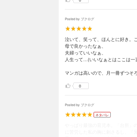
Posted by
ブクログ
泣いて、笑って、ほんとに好き。
母で良かったなぁ、
夫婦っていいなぁ、
人生って…(いいなぁとはここは一
マンガは高いので、月一冊ずつそ
0
Posted by
ブクログ
ネタバレ
やっぱり最強の育児本。「台所」
に苦労した私の胸に刺さるし、「