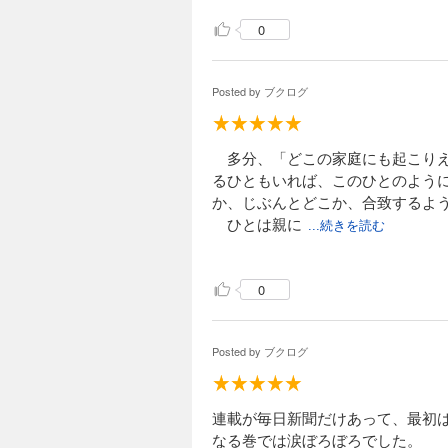
0
Posted by
ブクログ
多分、「どこの家庭にも起こりえ
るひともいれば、このひとのよう
か、じぶんとどこか、合致するよ
ひとは親に
...続きを読む
なった途端、じぶんのなかに、否
しかし一方で、動物本来の本能で
0
ず）。
ごたくはよい。ただ、笑えばよ
Posted by
ブクログ
連載が毎日新聞だけあって、最初
なる巻では涙ぼろぼろでした。