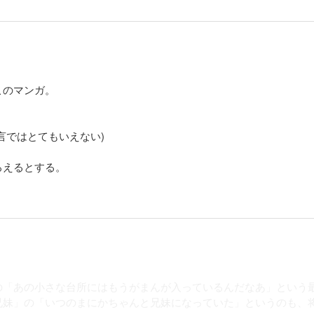
このマンガ。
言ではとてもいえない)
ろえるとする。
の「あの小さな台所にはもうがまんが入っているんだなあ」という
兄妹」の「いつのまにかちゃんと兄妹になっていた」というのも、