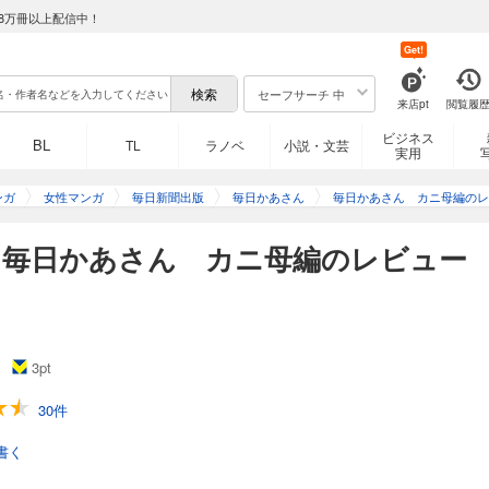
8万冊以上配信中！
Get!
セーフサーチ 中
来店pt
閲覧履
ビジネス
BL
TL
ラノベ
小説・文芸
実用
ンガ
女性マンガ
毎日新聞出版
毎日かあさん
毎日かあさん カニ母編のレ
】毎日かあさん カニ母編のレビュー
3
pt
30件
書く