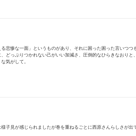
る悲惨な一面」というものがあり、それに困った困った言いつつ
に、どっぷりつかれない己がいい加減さ、圧倒的なひらきなおりと
うな気がして。
応、化け物を飼う。化け物をうまく飼いならせれば、よいのだけど
もって、子をいつくしみ、見守る能力がそもそも、そなわってい
いのだ。
は様子見が感じられましたが巻を重ねるごとに西原さんらしさが出