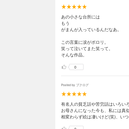
あの小さな台所には
もう
がまんが入っているんだなあ。
この言葉に涙がポロリ。
笑って泣いてまた笑って。
そんな作品。
0
Posted by
ブクログ
有名人の貧乏話や苦労話はいろい
お母さんになった今も、私には真
相変わらず絵は凄いけど(笑)、い
0