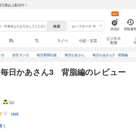
8万冊以上配信中！
Get!
セーフサーチ 中
来店pt
閲覧履
ビジネス
BL
TL
ラノベ
小説・文芸
実用
ンガ
女性マンガ
毎日新聞出版
毎日かあさん
毎日かあさん3 背脂編
毎日かあさん3 背脂編のレビュー
3
pt
16件
書く