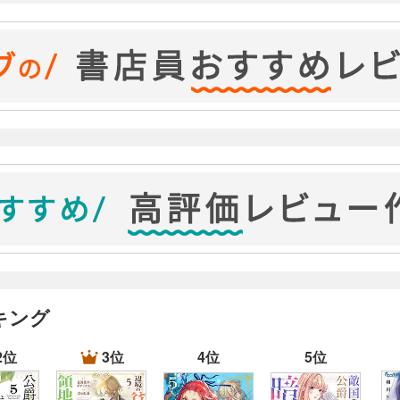
キング
2位
3位
4位
5位