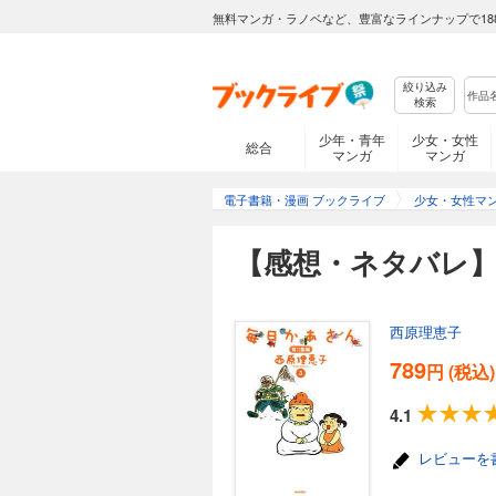
無料マンガ・ラノベなど、豊富なラインナップで18
絞り込み
検索
少年・青年
少女・女性
総合
マンガ
マンガ
電子書籍・漫画 ブックライブ
少女・女性マ
【感想・ネタバレ】
西原理恵子
789
円 (税込)
4.1
レビューを