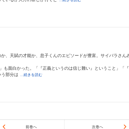
10枚近く取ってきて父親に怒られているインド人少年とか・・・国
のか、天賦の才能か、息子くんのエピソードが豊富。サイバラさん
ラ」も面白かった。「『正義というのは信じ難い』ということ」「
いう部分は
...続きを読む
ているので、なんとも切ない気持ちで読んでしまう。
の発言で動くのな。
まあくん。『そこからみる空のいろはきっと違うんだろなあ。』
前巻へ
次巻へ