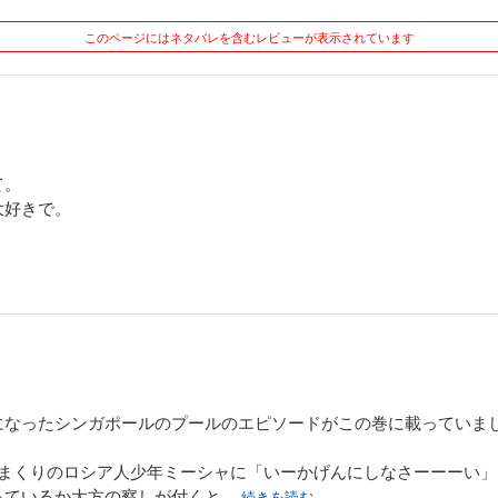
このページにはネタバレを含むレビューが表示されています
て。
大好きで。
になったシンガポールのプールのエピソードがこの巻に載っていま
りまくりのロシア人少年ミーシャに「いーかげんにしなさーーーい
っているか大方の察しが付くと
...続きを読む