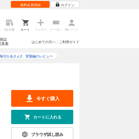
無料会員登録
ログイン
歴
My本棚
カート
フォロー
クーポン
Myページ
雑誌
はじめての方へ
ご利用ガイド
写真集
毎日かあさん3 背脂編のレビュー
今すぐ購入
カートに入れる
ブラウザ試し読み