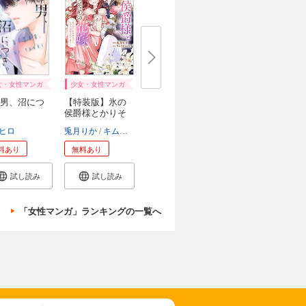
女・女性マンガ
少女・女性マンガ
男、沼につ
【特装版】氷の
侯爵様とかりそ
め...
ール編集部
ヒロ
兎月りか
キムラましゅろう
エトワール編集部
料あり
無料あり
試し読み
試し読み
「女性マンガ」ランキングの一覧へ