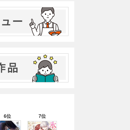
6位
7位