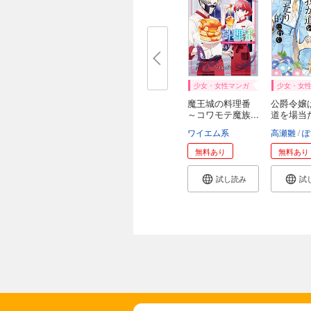
少女・女性マンガ
少女・女
魔王城の料理番
公爵令嬢
～コワモテ魔族...
道を場当
に...
ワイエム系
高瀬雛
ぽ
無料あり
無料あり
試し読み
試