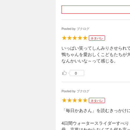
Posted by
ブクログ
ネタバレ
いっぱい笑ってしんみりさせられ
鴨ちゃんを愛おしくこどもたちが
なんかいいな～って感じる。
0
Posted by
ブクログ
ネタバレ
「毎日かあさん」を読むきっかけ
4日間ウォータースライダーすべ
母。言葉はわからなくても何を言