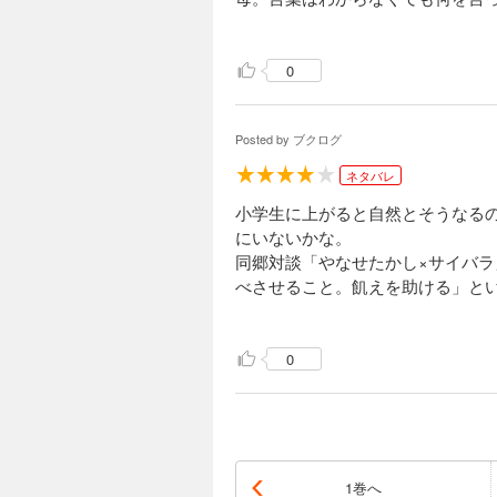
いうところで爆笑。
0
かとおもえばバイキングでナンを
やら万国共通らしい（笑）
Posted by
ブクログ
ネタバレ
小学生に上がると自然とそうなる
にいないかな。
同郷対談「やなせたかし×サイバ
べさせること。飢えを助ける」と
改めて考えたい。
元夫のこの先についてはもう知っ
0
印象に残ったエピソードは、
挿絵「家族の1コマ②」
「発言者」給食の献立も保護者会
「大親友」ちょくちょく登場する
1巻へ