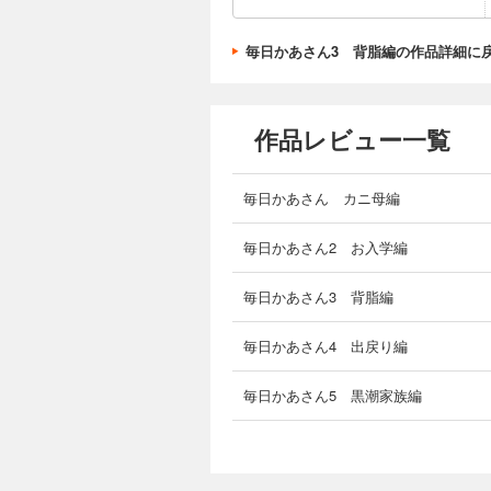
「突進小僧」走る走る。『わかっ
「息子の体質」ただでさえも轢か
「お祭りの夜」縁日の人混みに混
毎日かあさん3 背脂編の作品詳細に
「脂をのせて」『お母さんになる
「父の名前」『生きとる人間の気
作品レビュー一覧
「ボロボロですが」の主治医、高
毎日かあさん カニ母編
毎日かあさん2 お入学編
毎日かあさん3 背脂編
毎日かあさん4 出戻り編
毎日かあさん5 黒潮家族編
毎日かあさん6 うろうろドサ編