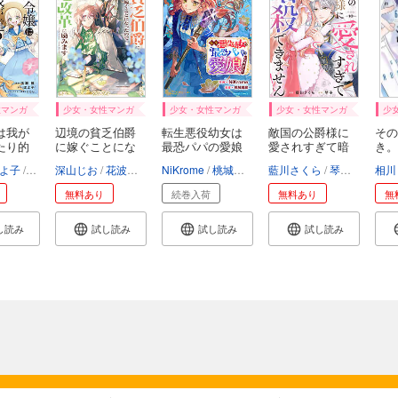
性マンガ
少女・女性マンガ
少女・女性マンガ
少女・女性マンガ
少
は我が
辺境の貧乏伯爵
転生悪役幼女は
敵国の公爵様に
その
たり的
に嫁ぐことにな
最恐パパの愛娘
愛されすぎて暗
き。
っ...
に...
殺...
よ子
にもし
深山じお
花波薫歩
ボダックス
NiKrome
桃城猫緒
藍川さくら
琴子
エトワ
相川
無料あり
続巻入荷
無料あり
無
し読み
試し読み
試し読み
試し読み