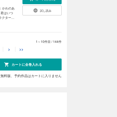
ておりませ
 「繰り巫
る最強外道
ぐ） 「宝
あきら 原
画：かわのあ
） 【番外
試し読み
番外編】
「君はいつ
l」（おが
双譚」（コ
ラクター原
案：アオジ
緒） 「女
キング～ラ
-」（漫画：
女は妃にな
番外編】
告・情報・
行寺た
ょこぷでぃ
ンナップ・
ラクター原
村颯希 キ
家政魔導士
ャラクター
1～10件目
/
144件
カートに入れる
原案：な
ち 原作：
>
>>
黒助 キャ
愛パラダイ
こぼれ令
） 【番外
試し読み
無双譚」
ごの魔女の
しの 原
米田夏緒）
品】「花燭
作：織川
カートに全巻入れる
えない
由気ままな
E-
ク：蒼崎
悪女ではご
で発行し
視庁魔獣対
哉） 【番
定無料版、予約作品はカートに入りません
目次と異な
利） 「さ
毛玉呂）
・シナリ
滅フラグし
カートに入れる
の掃除人・
 「樹海の
乃原美隆）
ンパイア・
ふらぼん肘
偵」（漫
試し読み
） 「事故
：山川ま
：あかつき
謎鑑定」
提灯あん
ゆき乃）
活～冒険中
：森野リエ
ヒロ キャ
ぶり姫」
キャラクタ
（片瀬り