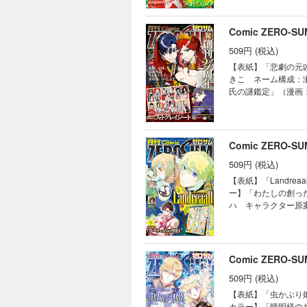
る最強外道ラスボス女王
峰 原作：TYPE-M
チャード氏の謎鑑定
きら 原作：天壱 
宗谷） ※「神クズ
（アラスカぱん） 
ち 原作：長埜恵）
Comic ZERO-
籍の表紙・目次・広
の血族」（漫画：h
タ 原作：クレハ 
ん。また、作品のラ
陰陽診療録」（漫画
509円 (税込)
いなる 原作：田井
終末兵器」（雨宮由
キング～ランク圏外
【表紙】「悲劇の元凶と
事件簿」（コミック：
「花燭の白」（高山
きこ ネーム構成：
か） 「Fate/Gran
クター原案：雪広う
氏の謎鑑定」（漫画
ん」（雪広うたこ）
生活～冒険中の家政
「樹海の魔女」（遊
で発行した当時のも
「Landreaal
／coly キャラ
次と異なる場合もご
気に入り」（コミッ
～雛宮蝶鼠とりかえ
（御巫桃也） 「乙
王の狗」（ヨシカズ
Comic ZERO-
ク：ひだかなみ 原
ない悪役令嬢に転生
田夏緒） 「烈火の
509円 (税込)
キング～ランク圏外
ありえない日々」（
「神作家・紫式部の
【表紙】「Landr
ンパイア・溺愛パラ
ズマミドリ 原作：
ー】「わたしの創っ
ク：ましの 原作：
藤） 「君はいつし
ハ キャラクター原
作：由唯 キャラク
日） 【番外編】「
おの秋人 原作：文
獣対策室 狼刑事と
療録」（漫画：いな
診療録」（漫画：い
【最終回】「泡沫の
り巫女あやかし夜噺
民の為に尽くします。 
【読み切り】「もっと笑え
画：八橋はち 原作
クター原案：鈴ノ助
Comic ZERO-
mortalis:st
由気ままな転生無双
作：中村颯希 キャ
行した当時のものと
の異世界生活～冒険
509円 (税込)
た…」（キャラクタ
異なる場合もござい
ま） 「竜騎士のお
しか毒になる」（朝
【表紙】「虫かぶり
物件探偵」（漫画：
（D・キッサン） 「
カラー】「晴明様の