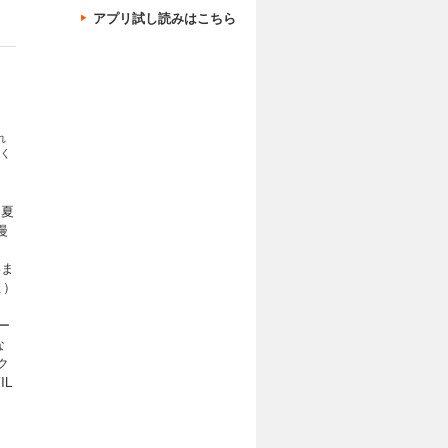
アプリ試し読みはこちら
れ
く
田夏
漫
いま
こ）
）
ー
な
ク
IL
ミ
漫