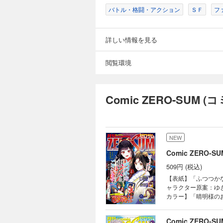
画：シ
バトル・格闘・アクション
ＳＦ
フ
ンミ
おの
日々」
詳しい情報を見る
さま
灯あ
の婚
閲覧環境
ぶり
ズ☆
ぼん
Comic ZERO-SUM
まわっ
40m
ミック
mor
告・
NEW
りま
Comic ZERO-
卒ご
509円 (税込)
【表紙】「ふつつか
ャラクター原案：ゆ
カラー】「晴明様の
章） 「ヴァンパイ
立無援ですが、どう
Comic ZERO-
十夜 キャラクター