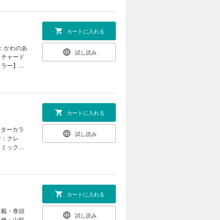
構成：瀬上あ
件～」（和泉
にえみこ」
画：八橋は
※本電子書
） 「烈火
：森野リエ
おりませ
には 平安
」（漫画：
カートに入れる
「旦那様は
「令嬢ラン
條キリヤの
マコト）
画：かわのあ
（おがきち
試し読み
子 キャラ
リチャード
てはいけませ
士の異世界
カラー】
格は、紙
なま）
志見文太
記事等が目
竜騎士のお
ざいますが
の契約」
外編】「女
案・コミッ
フラグしか
キ」（久米
「令嬢ラン
カートに入れる
・紫式部の
マコト）
 「ヴァ
（漫画：ア
ンターカラ
（コミッ
試し読み
（蔦屋
作：クレ
田ゆい 原
作：真冬
コミック：
「警視庁魔
平安陰陽診
 平安陰陽
巖本英利）
外編】「繰
ボス女王は
うたこ）
イル」（漫
天壱 キャラ
魔導師の自
羊英 原
格は、紙で発
家政魔導士
しまっ
カートに入れる
等が目次と
原案：な
「君はいつ
） 「事故
ない日々」
連載・巻頭
米田夏
試し読み
y キャラ
監修：山科