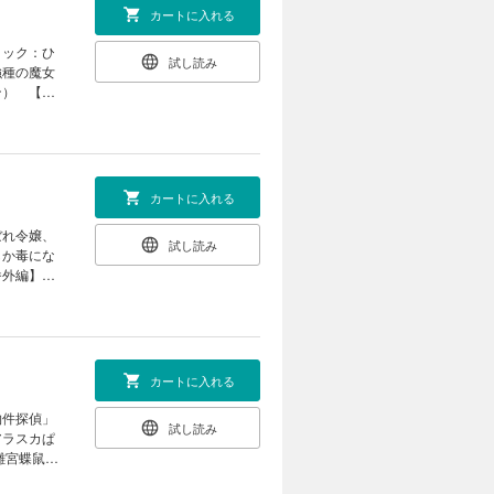
カートに入れる
：山口
外の落ちこ
ミック：ひ
なる」（朝
試し読み
強種の魔女
織川あさぎ
ン） 【セ
原案：世
女ではご
ましょう」
哉） 「悲
」（コミッ
きこ ネーム
光花 キャ
作：夜光花
達園丸）
（コミッ
クレハ キ
カートに入れる
 【番外
：長埜
圏外の落ち
ぼれ令嬢、
：かわのあき
試し読み
世界生活～
しか毒にな
ん） 「虫
「祝福のチ
番外編】
ヨシカズ）
ぶり姫」
鼠とりかえ
都志見文太／
安達園
外道ラスボ
彼に依頼し
ミック：蒼
 原作：天
-MOON）
：三日市
：碧井こな
案：雪広う
井こなつ）
庫妖 キャ
す。 ※本
カートに入れる
山科章）
椎名咲月）
まれており
契約」（御
由気ままな
物件探偵」
ナリオ：
試し読み
行きましょ
アラスカぱ
の狗」（ヨ
C」（漫
雛宮蝶鼠と
ミック：ま
燭の白」
の元凶とな
（漫画：白
「宝石商リ