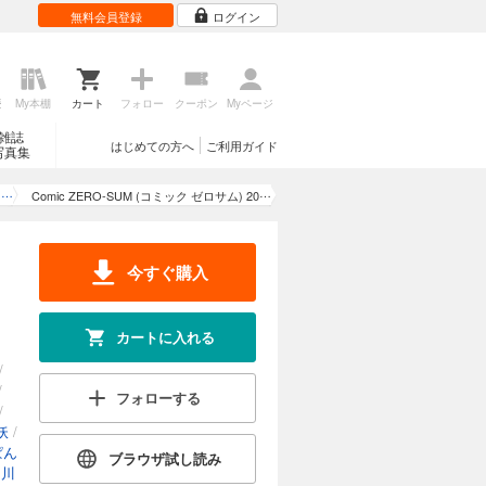
無料会員登録
ログイン
歴
My本棚
カート
フォロー
クーポン
Myページ
雑誌
はじめての方へ
ご利用ガイド
写真集
Comic ZERO-SUM (コミック ゼロサム) 20
23年4月号[雑誌]
今すぐ購入
カートに入れる
/
/
フォローする
/
妖
/
ぱん
ブラウザ試し読み
相川