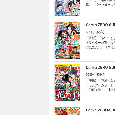
緒） 「ヴァンパイ
クターデザイン原案
章） 【センターカ
こぷでぃんぐ） 「
ラクター原案：毛玉
蝶鼠とりかえ伝～」
「後宮の巫女は妃に
原作：日向夏） 「
噺」（漫画：提灯あ
編】「烈火の血族」
唯 キャラクター原
The Savior'
ん」（雪広うたこ） 
「祝福のチェスカ」
助） 「Landre
Comic ZERO-
姫」（コミック：喜
春） 「令嬢ランキ
ミック：森野リエタ
（コミック：ましの
別府マコト） 「樹
509円 (税込)
「ボクラノキセキ」
情報・価格は、紙で
（漫画：あかつき三
ない悪役令嬢に転生
【表紙】「ふつつか
ップ・記事等が目次
ぷでぃんぐ） 「警
魔女のお祝い」（安
ャラクター原案：ゆ
クター原案：巖本英
（漫画：黒コマリ 
お気に入り」（コミ
伊藤明十） 【番外編】「彼
ン 原作：三日市零
（雨宮由樹＆市原ゆ
（漫画：白峰 原作：
庁魔獣対策室 狼刑
The Savior'
ていただきます。※
利） 「竜騎士のお
助） 「乙女ゲーム
に付録は含まれてお
の掃除人・曽根崎慎
かなみ 原作：山口
Comic ZERO-
ください。
政魔導士の異世界生
き 原作：碧井こな
案：なま） 「宝石
509円 (税込)
い日々」（D・キッ
うたこ） 「ヴァン
画：黒コマリ 原作
【表紙】「花燭の白
ふらぼん肘樹） 「
椎名咲月） 「事故
【センターカラー】
の約束 COMIC」
いごの魔女のお祝い
（乃原美隆） 【全
ル） 「泡沫のムジ
魔導師の自由気まま
（漫画：黒コマリ 
ン） 「後宮の巫女
「警視庁魔獣対策室
すが ～雛宮蝶鼠と
「旦那様は終末兵器
本英利） 「怪異の
姫」（コミック：喜
ません」（雪広うたこ） 「
世界生活～冒険中の
悪役令嬢に転生して
Comic ZERO-
読士 九條キリヤの
「烈火の血族」（漫
束 COMIC」（漫