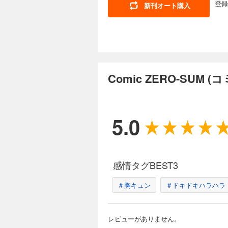
（コミック：喜久田
ー原案：奈良千春）
登録
新刊オート購入
た） ※「Fate/Gra
夜光花 キャラクタ
中村颯希 キャラク
Comic ZERO-
電子書籍の表紙・目
日々」（D・キッサ
気に入り」（コミッ
ません。また、作品
あさぎ キャラクタ
509円 (税込)
～冒険中の家政婦業
志見文太／coly 
家・紫式部のありえ
【表紙】「ボクラノ
アズマミドリ 原作
しのぶ） 「悲劇の元凶
自由気ままな転生無
ック：ましの 原作
あきこ ネーム構成
カラー】「復讐は合
様は終末兵器」（雨
田ゆい 原作：由唯
品】「さいごの魔女
星々」（氷凪） 「Fate
Comic ZERO-SUM
原作：貴嶋啓 キャ
ス女王は民の為に尽くし
紙・目次・広告・情
村七子 キャラクタ
壱 キャラクター原
た、作品のラインナ
COMIC」（漫画：
恵） 「悪の華道を
Comic ZERO-
「ルーチェと白の契
ぷでぃんぐ） 「宝
作：ヨシビロコウ 
509円 (税込)
広うたこ） 「虫か
5.0
真冬日） 「女王の狗
な悪女ではございま
【表紙】「Landr
外編】「乙女ゲーム
き哉） 【番外編】
ンターカラー】「神
かなみ 原作：山口
承ります！～」（コ
ク：あさひまち 原
ア・溺愛パラダイス
い日々」（D・キッ
画：提灯あんこ 原
の 原作：桜川ヒロ
ー原案：毛玉呂） 
の秋人 原作：文庫
感情タグBEST3
よ」（片瀬りた） 「Fat
狼刑事と目覚めの賢
った…」（キャラク
人・曽根崎慎司の事
チェスカ」（乃原美隆
（漫画：やましろ梅
Comic ZERO-
＃胸キュン
＃ドキドキハラハラ
電子書籍の表紙・目
キャラクターデザイ
案：世禕） 「樹海
ません。また、作品
ラクター原案：伊藤明
509円 (税込)
つ） 「花燭の白」
の契約」（御巫桃也
Savior's P
【表紙】「家政魔導
ン原案：中村ユミ） 「旦那
「宝石商リチャード
レビューがありません。
ャラクター原案：な
（漫画：白峰 原作：
「女王の狗」（ヨシ