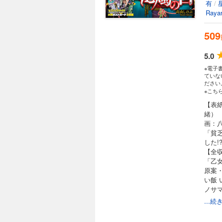
有
/
Rayar
509
5.0
※電子
ていな
ださい
※こち
【表
緒） 
画：
「貧
した
【全
「乙
原案
い飯
ノサマタ
LIN
...
（御
ック