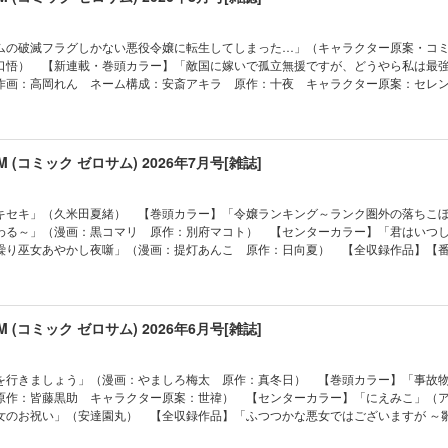
役令嬢に転生してしまった…」（キャラクター原案・コミック：ひだかなみ 原作
スカ」（乃原美隆） 「花燭の白」（高山しのぶ） 「令嬢ランキング～ランク圏
ムの破滅フラグしかない悪役令嬢に転生してしまった…」（キャラクター原案・コ
女と入れ替わる～」（漫画：黒コマリ 原作：別府マコト） 「君はいつしか毒に
口悟） 【新連載・巻頭カラー】「敵国に嫁いで孤立無援ですが、どうやら私は最
キセキ」（久米田夏緒） 「竜騎士のお気に入り」（コミック：蒼崎律 原作：
作画：高岡れん ネーム構成：安斎アキラ 原作：十夜 キャラクター原案：セレ
伊藤明十） 「事故物件探偵」（漫画：山川まち 原作：皆藤黒助 キャラクター
作家・紫式部のありえない日々」（D・キッサン） 【全収録作品】「ふつつかな悪
やかし夜噺」（漫画：提灯あんこ 原作：日向夏） 【番外編】「悪の華道を行き
蝶鼠とりかえ伝～」（コミック：尾羊英 原作：中村颯希 キャラクター原案：ゆき
太 原作：真冬日） 「家政魔導士の異世界生活～冒険中の家政婦業承ります！～
ラスボス女王は民の為に尽くします。 The Savior's Pride」（作画：かわのあ
：文庫妖 キャラクター原案：なま） 「烈火の血族」（漫画：honomi 原作：夜
原作：天壱 キャラクター原案：鈴ノ助） 「烈火の血族」（漫画：honomi 原
SUM (コミック ゼロサム) 2026年7月号[雑誌]
千春） 「ルーチェと白の契約」（御巫桃也） 「さいごの魔女のお祝い」（安
奈良千春） 「わたしの創った千年王国 天才魔導師の自由気ままな転生無双譚」
年王国 天才魔導師の自由気ままな転生無双譚」（コミック：森野リエタ 原作：
作：クレハ キャラクター原案：緋原ヨウ） 「ボクラノキセキ」（久米田夏緒）
原ヨウ） 「怪異の掃除人・曽根崎慎司の事件ファイル」（漫画：八橋はち 原作
毒になる」（朝賀庵） 「花燭の白」（高山しのぶ） 「令嬢ランキング～ランク
キセキ」（久米田夏緒） 【巻頭カラー】「令嬢ランキング～ランク圏外の落ちこ
る最強外道ラスボス女王は民の為に尽くします。 The Savior's Pride」（作画
聖女と入れ替わる～」（漫画：黒コマリ 原作：別府マコト） 「家政魔導士の異
わる～」（漫画：黒コマリ 原作：別府マコト） 【センターカラー】「君はいつ
上あきら 原作：天壱 キャラクター原案：鈴ノ助） 「にえみこ」（アラスカぱ
ります！～」（コミック：おの秋人 原作：文庫妖 キャラクター原案：なま） 
繰り巫女あやかし夜噺」（漫画：提灯あんこ 原作：日向夏） 【全収録作品】【
ク：喜久田ゆい 原作：由唯 キャラクター原案：椎名咲月） 「女王の狗」（
） 「悪の華道を行きましょう」（漫画：やましろ梅太 原作：真冬日） 「虫か
ありえない日々」（D・キッサン） 「ふつつかな悪女ではございますが ～雛宮蝶
l」（おがきちか） 「魔法使いの約束 COMIC」（漫画：仲村柴太郎 原作・シナリオ：
ゆい 原作：由唯 キャラクター原案：椎名咲月） 「さいごの魔女のお祝い」（
尾羊英 原作：中村颯希 キャラクター原案：ゆき哉） 「悲劇の元凶となる最強
ターデザイン原案：ダンミル） 「旦那様は終末兵器」（雨宮由樹＆市原ゆき乃） 「
やかし夜噺」（漫画：提灯あんこ 原作：日向夏） 「竜騎士のお気に入り」（コ
ます。 The Savior's Pride」（作画：かわのあきこ ネーム構成：瀬上あきら
こ） 「Fate/Grand Order -mortalis:stella-」（漫画：白峰 原作：TYPE
さぎ キャラクター原案：伊藤明十） 「復讐は合法的に」（漫画：和サン 原作
案：鈴ノ助） 【番外編】「ヴァンパイア・溺愛パラダイス」（漫画：へき 原作
リチャード氏の謎鑑定」（漫画：あかつき三日 原作：辻村七子 キャラクター原
SUM (コミック ゼロサム) 2026年6月号[雑誌]
」（遊行寺たま） 「ヴァンパイア・溺愛パラダイス」（漫画：へき 原作：碧
の異世界生活～冒険中の家政婦業承ります！～」（コミック：おの秋人 原作：文
読士 九條キリヤの事件簿」「神クズ☆アイドル」は都合により休載させていただきま
ることには 平安陰陽診療録」（漫画：いなる 原作：田井ノエル 医療監修：
） 「虫かぶり姫」（コミック：喜久田ゆい 原作：由唯 キャラクター原案：
次・広告・情報・価格は、紙で発行した当時のものとなります。電子版に付録は含
漫画：山川まち 原作：皆藤黒助 キャラクター原案：世禕） 「ルーチェと白の
（漫画：和サン 原作：三日市零） 「わたしの創った千年王国 天才魔導師の自
のラインナップ・記事等が目次と異なる場合もございます。何卒ご了承ください。
を行きましょう」（漫画：やましろ梅太 原作：真冬日） 【巻頭カラー】「事故
こ」（アラスカぱん） 「魔法使いの約束 COMIC」（漫画：仲村柴太郎 原作・シ
ック：森野リエタ 原作：クレハ キャラクター原案：緋原ヨウ） 「悪の華道を
原作：皆藤黒助 キャラクター原案：世禕） 【センターカラー】「にえみこ」（
 キャラクターデザイン原案：ダンミル） 「Landreaall」（おがきちか） 「女王
ろ梅太 原作：真冬日） 「樹海の魔女」（遊行寺たま） 「魔法使いの約束 COMI
女のお祝い」（安達園丸） 【全収録作品】「ふつつかな悪女ではございますが ～
は終末兵器」（雨宮由樹＆市原ゆき乃） 「暗号解読士 九條キリヤの事件簿」（コ
作・シナリオ：都志見文太／coly キャラクターデザイン原案：ダンミル） 「花
ック：尾羊英 原作：中村颯希 キャラクター原案：ゆき哉） 【番外編】「悲劇
ラクター原案：アオジマイコ） 「Fate/Grand Order -mortalis:stella-」
事故物件探偵」（漫画：山川まち 原作：皆藤黒助 キャラクター原案：世禕） 