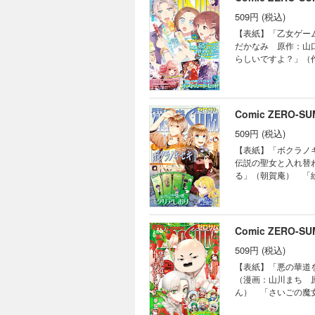
滅フラグしかない悪
509円 (税込)
悟） 「祝福のチェ
【表紙】「乙女ゲー
ぼれ令嬢、伝説の聖
だかなみ 原作：山
賀庵） 「ボクラノ
らしいですよ？」（
キャラクター原案：
ンターカラー】「神
禕） 「繰り巫女あ
ざいますが ～雛宮
（漫画：やましろ梅
劇の元凶となる最強外道
ク：おの秋人 原作
構成：瀬上あきら 
Comic ZERO-
ラクター原案：奈良
キャラクター原案：
「わたしの創った千
509円 (税込)
ク：森野リエタ 原
ャラクター原案：緋
編】「君はいつしか
【表紙】「ボクラノ
恵） 「悲劇の元凶とな
こぼれ令嬢、伝説の
伝説の聖女と入れ替
こ ネーム構成：瀬
冒険中の家政婦業承
る」（朝賀庵） 「
かぶり姫」（コミッ
ェスカ」（乃原美隆
「神作家・紫式部の
「Landreaal
（コミック：喜久田
伝～」（コミック：
coly キャラク
丸） 「繰り巫女あ
ス女王は民の為に尽くし
てはいけません」（雪広うた
崎律 原作：織川あ
壱 キャラクター原
【番外編】「宝石商
Comic ZERO-
零） 「樹海の魔女
つ） 「家政魔導士
たこ） ※「暗号解
「晴明様のおっしゃ
509円 (税込)
ラクター原案：なま
電子書籍の表紙・目
「事故物件探偵」（
「復讐は合法的に」
ません。また、作品
【表紙】「悪の華道
巫桃也） 「にえみ
転生無双譚」（コミ
（漫画：山川まち 
都志見文太／coly
う」（漫画：やまし
ん） 「さいごの魔
シカズ） 「旦那様
画：仲村柴太郎 原
りかえ伝～」（コミ
しの 原作：桜川ヒロ キャ
（高山しのぶ） 「