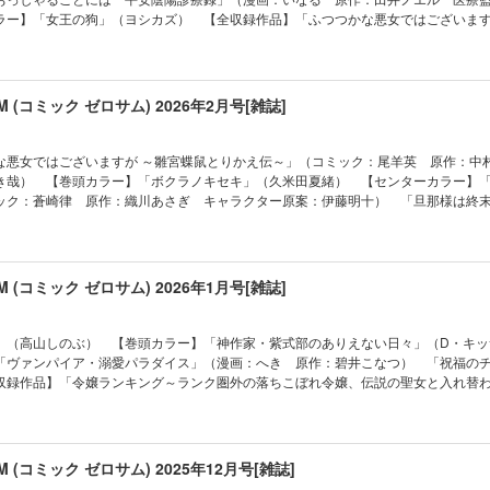
ア・溺愛パラダイス」（漫画：へき 原作：碧井こなつ） 「泡沫のムジナ」（会
：ダンミル） 「後宮の巫女は妃にならない」（コミック：あさひまち 原作：貴
ラー】「女王の狗」（ヨシカズ） 【全収録作品】「ふつつかな悪女ではございます
ルーチェと白の契約」（御巫桃也） 「さいごの魔女のお祝い」（安達園丸） 【
呂） 「ボクラノキセキ」（久米田夏緒） 「繰り巫女あやかし夜噺」（漫画：
（コミック：尾羊英 原作：中村颯希 キャラクター原案：ゆき哉） 「繰り巫女
ならない」（コミック：あさひまち 原作：貴嶋啓 キャラクター原案：毛玉呂）
さいごの魔女のお祝い」（安達園丸） 「虫かぶり姫」（コミック：喜久田ゆい 
んこ 原作：日向夏） 「悲劇の元凶となる最強外道ラスボス女王は民の為に尽く
（漫画：honomi 原作：夜光花 キャラクター原案：奈良千春） 「彼に依頼して
案：椎名咲月） 「ヴァンパイア・溺愛パラダイス」（漫画：へき 原作：碧井
s Pride」（作画：かわのあきこ ネーム構成：瀬上あきら 原作：天壱 キャラクター原案
「神クズ☆アイドル」（いそふらぼん肘樹） 「Landreaall」（おがきちか） 
（乃原美隆） 「烈火の血族」（漫画：honomi 原作：夜光花 キャラクター原案
aall」（おがきちか） 「わたしの創った千年王国 天才魔導師の自由気ままな転生無
SUM (コミック ゼロサム) 2026年2月号[雑誌]
久田ゆい 原作：由唯 キャラクター原案：椎名咲月） 「暗号解読士 九條キリヤ
ング～ランク圏外の落ちこぼれ令嬢、伝説の聖女と入れ替わる～」（漫画：黒コマ
 原作：クレハ キャラクター原案：緋原ヨウ） 「君はいつしか毒になる」（
 原作：桜川ヒロ キャラクター原案：アオジマイコ） ※本電子書籍の表紙・目次
海の魔女」（遊行寺たま） 「女王の狗」（ヨシカズ） 「宝石商リチャード氏の
（久米田夏緒） 【番外編】「樹海の魔女」（遊行寺たま） 「乙女ゲームの破滅
発行した当時のものとなります。電子版に付録は含まれておりません。また、作品
日 原作：辻村七子 キャラクター原案：雪広うたこ） 「泡沫のムジナ」（会田
してしまった…」（キャラクター原案・コミック：ひだかなみ 原作：山口悟） 
な悪女ではございますが ～雛宮蝶鼠とりかえ伝～」（コミック：尾羊英 原作：中
と異なる場合もございます。何卒ご了承ください。
視庁魔獣対策室 狼刑事と目覚めの賢者」（漫画：アズマミドリ 原作：ヨシビロコ
達園丸） 「令嬢ランキング～ランク圏外の落ちこぼれ令嬢、伝説の聖女と入れ替
き哉） 【巻頭カラー】「ボクラノキセキ」（久米田夏緒） 【センターカラー】
利） 「竜騎士のお気に入り」（コミック：蒼崎律 原作：織川あさぎ キャラク
原作：別府マコト） 「祝福のチェスカ」（乃原美隆） 「復讐は合法的に」（漫
ック：蒼崎律 原作：織川あさぎ キャラクター原案：伊藤明十） 「旦那様は終
に依頼してはいけません」（雪広うたこ） 「Fate/Grand Order -mortalis:ste
） 「烈火の血族」（漫画：honomi 原作：夜光花 キャラクター原案：奈良千春
き乃） 【全収録作品】「悲劇の元凶となる最強外道ラスボス女王は民の為に尽く
TYPE-MOON） ※「旦那様は終末兵器」（雨宮由樹＆市原ゆき乃）は都合によ
事と目覚めの賢者」（漫画：アズマミドリ 原作：ヨシビロコウ キャラクター原案
s Pride」（作画：かわのあきこ ネーム構成：瀬上あきら 原作：天壱 キャラクター原案
本電子書籍の表紙・目次・広告・情報・価格は、紙で発行した当時のものとなります
気に入り」（コミック：蒼崎律 原作：織川あさぎ キャラクター原案：伊藤明十
の破滅フラグしかない悪役令嬢に転生してしまった…」（キャラクター原案・コミ
りません。また、作品のラインナップ・記事等が目次と異なる場合もございます。
司の事件ファイル」（漫画：八橋はち 原作：長埜恵） 「花燭の白」（高山しの
悟） 「君はいつしか毒になる」（朝賀庵） 「ヴァンパイア・溺愛パラダイス」
SUM (コミック ゼロサム) 2026年1月号[雑誌]
活～冒険中の家政婦業承ります！～」（コミック：おの秋人 原作：文庫妖 キャ
つ） 「復讐は合法的に」（漫画：和サン 原作：三日市零） 「神作家・紫式部
商リチャード氏の謎鑑定」（漫画：あかつき三日 原作：辻村七子 キャラクター
サン） 「令嬢ランキング～ランク圏外の落ちこぼれ令嬢、伝説の聖女と入れ替わる
パイア・溺愛パラダイス」（漫画：へき 原作：碧井こなつ） 「神クズ☆アイド
：別府マコト） 「虫かぶり姫」（コミック：喜久田ゆい 原作：由唯 キャラク
」（高山しのぶ） 【巻頭カラー】「神作家・紫式部のありえない日々」（D・キ
事故物件探偵」（漫画：山川まち 原作：皆藤黒助 キャラクター原案：世禕） 
物件探偵」（漫画：山川まち 原作：皆藤黒助 キャラクター原案：世禕） 【番
「ヴァンパイア・溺愛パラダイス」（漫画：へき 原作：碧井こなつ） 「祝福の
（漫画：仲村柴太郎 原作・シナリオ：都志見文太／coly キャラクターデザイン原案
」（安達園丸） 「花燭の白」（高山しのぶ） 【番外編】「わたしの創った千年
収録作品】「令嬢ランキング～ランク圏外の落ちこぼれ令嬢、伝説の聖女と入れ替
ナ」（会田小路ちょこぷでぃんぐ） 「神作家・紫式部のありえない日々」（D・キ
な転生無双譚」（コミック：森野リエタ 原作：クレハ キャラクター原案：緋
原作：別府マコト） 「君はいつしか毒になる」（朝賀庵） 「ふつつかな悪女で
は妃にならない」（コミック：あさひまち 原作：貴嶋啓 キャラクター原案：
 狼刑事と目覚めの賢者」（漫画：アズマミドリ 原作：ヨシビロコウ キャラクタ
りかえ伝～」（コミック：尾羊英 原作：中村颯希 キャラクター原案：ゆき哉） 
」（雨宮由樹＆市原ゆき乃） 「ルーチェと白の契約」（御巫桃也） 「彼に依頼
掃除人・曽根崎慎司の事件ファイル」（漫画：八橋はち 原作：長埜恵） 「家政
久田ゆい 原作：由唯 キャラクター原案：椎名咲月） 「乙女ゲームの破滅フラ
Fate/Grand Order -mortalis:stella-」（漫画：白峰 原作：TYPE-MOO
家政婦業承ります！～」（コミック：おの秋人 原作：文庫妖 キャラクター原
しまった…」（キャラクター原案・コミック：ひだかなみ 原作：山口悟） 「魔
SUM (コミック ゼロサム) 2025年12月号[雑誌]
事件簿」（コミック：ましの 原作：桜川ヒロ キャラクター原案：アオジマイコ）
画：honomi 原作：夜光花 キャラクター原案：奈良千春） 「女王の狗」（ヨ
画：仲村柴太郎 原作・シナリオ：都志見文太／coly キャラクターデザイン原案：