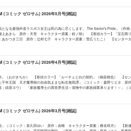
は民の為に尽くします。 The Savior's Pride」（作画：かわのあきこ ネーム
OON） 【読み切り】「Ruin//GrandGuignol ～とある寂れたカフェのマスターの
」（漫画：あかつき三日 原作：辻村七子 キャラクター原案：雪広うたこ） 「
キャラクター原案：鈴ノ助） 「怪異の掃除人・曽根崎慎司の事件ファイル」（漫
☆アイドル」「彼に依頼してはいけません」は都合により休載させていただきます。
【番外編】「ルーチェと白の契約」（御巫桃也） 「祝福のチェスカ」（乃原美隆
 「わたしの創った千年王国 天才魔導師の自由気ままな転生無双譚」（コミック
SUM (コミック ゼロサム) 2026年5月号[雑誌]
告・情報・価格は、紙で発行した当時のものとなります。電子版に付録は含まれて
onomi 原作：夜光花 キャラクター原案：奈良千春） 「晴明様のおっしゃること
キャラクター原案：緋原ヨウ） 「晴明様のおっしゃることには 平安陰陽診療録
インナップ・記事等が目次と異なる場合もございます。何卒ご了承ください。
：いなる 原作：田井ノエル 医療監修：山科章） 「女王の狗」（ヨシカズ） 
ノエル 医療監修：山科章） 「君はいつしか毒になる」（朝賀庵） 【番外編】
樹＆市原ゆき乃） 「神クズ☆アイドル」（いそふらぼん肘樹） 「暗号解読士 九
の落ちこぼれ令嬢、伝説の聖女と入れ替わる～」（漫画：黒コマリ 原作：別府
なる最強外道ラスボス女王は民の為に尽くします。 The Savior's Pride」（作
ましの 原作：桜川ヒロ キャラクター原案：アオジマイコ） 「Landreaall」
しのぶ） 「宝石商リチャード氏の謎鑑定」（漫画：あかつき三日 原作：辻村七
瀬上あきら 原作：天壱 キャラクター原案：鈴ノ助） 【巻頭カラー】「宝石商
d Order -mortalis:stella-」（漫画：白峰 原作：TYPE-MOON） ※「彼に依頼し
たこ） 「樹海の魔女」（遊行寺たま） 「女王の狗」（ヨシカズ） 「家政魔導
：あかつき三日 原作：辻村七子 キャラクター原案：雪広うたこ） 【センター
は都合により休載させていただきます。※本電子書籍の表紙・目次・広告・情報・価
婦業承ります！～」（コミック：おの秋人 原作：文庫妖 キャラクター原案：
行寺たま） 「魔法使いの約束 COMIC」（漫画：仲村柴太郎 原作・シナリオ：都
のとなります。電子版に付録は含まれておりません。また、作品のラインナップ・
l」（おがきちか） 「繰り巫女あやかし夜噺」（漫画：提灯あんこ 原作：日向夏） 「
クターデザイン原案：ダンミル） 【全収録作品】【番外編】「ふつつかな悪女ではご
ざいます。何卒ご了承ください。
ク：蒼崎律 原作：織川あさぎ キャラクター原案：伊藤明十） 「ルーチェと白
伝～」（コミック：尾羊英 原作：中村颯希 キャラクター原案：ゆき哉） 【番
女ゲームの破滅フラグしかない悪役令嬢に転生してしまった…」（キャラクター原
） 「復讐は合法的に」（漫画：和サン 原作：三日市零） 「乙女ゲームの破滅
SUM (コミック ゼロサム) 2026年4月号[雑誌]
作：山口悟） 「旦那様は終末兵器」（雨宮由樹＆市原ゆき乃） 「ボクラノキセ
してしまった…」（キャラクター原案・コミック：ひだかなみ 原作：山口悟） 
血族」（漫画：honomi 原作：夜光花 キャラクター原案：奈良千春） 「神作家
の落ちこぼれ令嬢、伝説の聖女と入れ替わる～」（漫画：黒コマリ 原作：別府
D・キッサン） 【番外編】「復讐は合法的に」（漫画：和サン 原作：三日市零）
ありえない日々」（D・キッサン） 「警視庁魔獣対策室 狼刑事と目覚めの賢者」
eaall」（おがきちか） 【巻頭カラー】「ルーチェと白の契約」（御巫桃也） 【セ
ダイス」（漫画：へき 原作：碧井こなつ） 「暗号解読士 九條キリヤの事件簿」
ヨシビロコウ キャラクター原案：巖本英利） 【読み切り】「錆びない夜より」
た千年王国 天才魔導師の自由気ままな転生無双譚」（コミック：森野リエタ 原
桜川ヒロ キャラクター原案：アオジマイコ） 「虫かぶり姫」（コミック：喜久
か毒になる」（朝賀庵） 「悪の華道を行きましょう」（漫画：やましろ梅太 原
案：緋原ヨウ） 「家政魔導士の異世界生活～冒険中の家政婦業承ります！～」（
ター原案：椎名咲月） 「神クズ☆アイドル」（いそふらぼん肘樹） 【最終回】
旦那様は終末兵器」（雨宮由樹＆市原ゆき乃） 「晴明様のおっしゃることには 
庫妖 キャラクター原案：なま） 【全収録作品】「晴明様のおっしゃることには
目覚めの賢者」（漫画：アズマミドリ 原作：ヨシビロコウ キャラクター原案：
る 原作：田井ノエル 医療監修：山科章） 「花燭の白」（高山しのぶ） 【番
なる 原作：田井ノエル 医療監修：山科章） 「悲劇の元凶となる最強外道ラス
ムジナ」（会田小路ちょこぷでぃんぐ） 「彼に依頼してはいけません」（雪広
」（漫画：提灯あんこ 原作：日向夏） 「怪異の掃除人・曽根崎慎司の事件ファ
The Savior's Pride」（作画：かわのあきこ ネーム構成：瀬上あきら 原作：
ばいいのに」（Chobi） ※「魔法使いの約束 COMIC」「Fate/Grand Order -
：長埜恵） 「祝福のチェスカ」（乃原美隆） 「わたしの創った千年王国 天才
） 「ふつつかな悪女ではございますが ～雛宮蝶鼠とりかえ伝～」（コミック：尾
SUM (コミック ゼロサム) 2026年3月号[雑誌]
ella-」は都合により休載させていただきます。※本電子書籍の表紙・目次・広告・情報・価
譚」（コミック：森野リエタ 原作：クレハ キャラクター原案：緋原ヨウ） 「
ラクター原案：ゆき哉） 「乙女ゲームの破滅フラグしかない悪役令嬢に転生して
なります。電子版に付録は含まれておりません。また、作品のラインナップ・記事
中の家政婦業承ります！～」（コミック：おの秋人 原作：文庫妖 キャラクター
ー原案・コミック：ひだかなみ 原作：山口悟） 「花燭の白」（高山しのぶ） 
ます。何卒ご了承ください。
気に入り」（コミック：蒼崎律 原作：織川あさぎ キャラクター原案：伊藤明十
賀庵） 「神クズ☆アイドル」（いそふらぼん肘樹） 「神作家・紫式部のありえ
姫」（コミック：喜久田ゆい 原作：由唯 キャラクター原案：椎名咲月） 【新
山川まち 原作：皆藤黒助 キャラクター原案：世禕） 「ボクラノキセキ」（久
魔法使いの約束 COMIC」（漫画：仲村柴太郎 原作・シナリオ：都志見文太／col
おっしゃることには 平安陰陽診療録」（漫画：いなる 原作：田井ノエル 医療