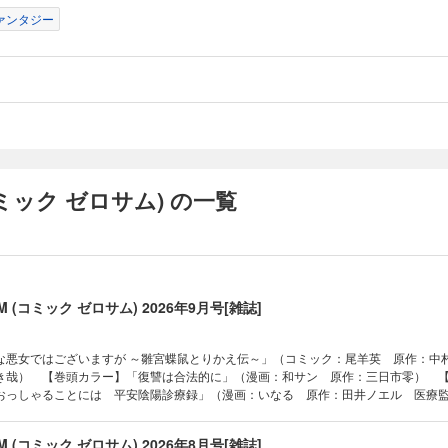
ノノメウタ 原作・シナリオ：都志見文太／coly キャラクターデザイン原案
ァンタジー
ル）「家政魔導士の異世界生活～冒険中の家政婦業承ります！～」（コミック
秋人 原作：文庫 妖 キャラクター原案：なま）「神作家・紫式部のありえない
（D・キッサン）「Landreaall」（おがきちか）「悪虐聖女ですが、愛する
のお役に立ちたいです。（とはいえ、嫌われているのですが）」（コミック：
んこ 原作：雨川透子 キャラクター原案：小田すずか）「マリエル・クララッ
約」（コミック：アラスカぱん 原作：桃春花 キャラクター原案：まろ）「虫
姫」（コミック：喜久田ゆい 原作：由唯 キャラクター原案：椎名咲月）「神
アイドル」（いそふらぼん肘樹）「神クズ☆アイドル」レポート漫画（いそふ
肘樹）「闇メイドが支配する！」（八坂アキヲ・相川有）「何時何分地球が何
 (コミック ゼロサム) の一覧
たら」（コミック：星野 詞 シナリオ：待田堂子 原案・原作：DMM music
P）「彼に依頼してはいけません」（雪広うたこ）「DEEMO -sakura note-」
：庭春樹 シナリオ：藤咲淳一 原案・原作：Rayark Inc.）「Fate/Grand Order
talis:stella-」（漫画：白峰 原作：TYPE-MOON） ※本電子書籍の表紙・目次・
情報・価格は、紙で発行した当時のものとなります。電子版に付録は含まれて
せん。また、作品のラインナップ・記事等が目次と異なる場合もございます。
SUM (コミック ゼロサム) 2026年9月号[雑誌]
了承ください。
な悪女ではございますが ～雛宮蝶鼠とりかえ伝～」（コミック：尾羊英 原作：中
き哉） 【巻頭カラー】「復讐は合法的に」（漫画：和サン 原作：三日市零） 
おっしゃることには 平安陰陽診療録」（漫画：いなる 原作：田井ノエル 医療
ア・溺愛パラダイス」（漫画：へき 原作：碧井こなつ） 【全収録作品】「敵国
やら私は最強種の魔女らしいですよ？」（作画：高岡れん ネーム構成：安斎アキ
SUM (コミック ゼロサム) 2026年8月号[雑誌]
原案：セレン） 「神作家・紫式部のありえない日々」（D・キッサン） 「乙女ゲ