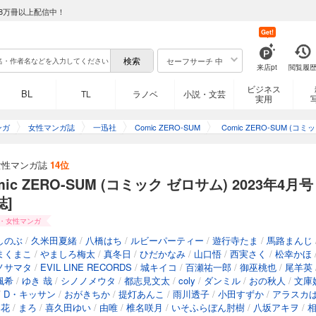
8万冊以上配信中！
Get!
セーフサーチ 中
来店pt
閲覧履
ビジネス
BL
TL
ラノベ
小説・文芸
実用
ンガ
女性マンガ誌
一迅社
Comic ZERO-SUM
Comic ZERO-SUM (コミッ
ク ゼロサム)
女性マンガ誌
14位
mic ZERO-SUM (コミック ゼロサム) 2023年4月号
誌]
・女性マンガ
しのぶ
/
久米田夏緒
/
八橋はち
/
ルビーパーティー
/
遊行寺たま
/
馬路まんじ
まくまこ
/
やましろ梅太
/
真冬日
/
ひだかなみ
/
山口悟
/
西実さく
/
松幸かほ
ノサマタ
/
EVIL LINE RECORDS
/
城キイコ
/
百瀬祐一郎
/
御巫桃也
/
尾羊英
颯希
/
ゆき 哉
/
シノノメウタ
/
都志見文太
/
coly
/
ダンミル
/
おの秋人
/
文庫
/
D・キッサン
/
おがきちか
/
提灯あんこ
/
雨川透子
/
小田すずか
/
アラスカ
春花
/
まろ
/
喜久田ゆい
/
由唯
/
椎名咲月
/
いそふらぼん肘樹
/
八坂アキヲ
/