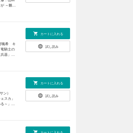
田小路ちょ
嶋啓 キャ
が ～雛宮
最終回】
提灯あんこ
あやかし夜
 【番外
原作：由
します。
はいけませ
こなつ）
：鈴ノ
「虫かぶり
：奈良千
双譚」（コ
の事件簿」
リ 原作：
朝賀庵）
カートに入れる
・広告・
謎鑑定」
フラグしか
のラインナ
小路ちょこ
「さいごの
村颯希 キ
ウ キャラ
試し読み
わる～」
「竜騎士の
ター原案：
画：和サ
末兵器」
lla-」
） 「警視
します。
り休載させ
：巖本英
：鈴ノ
。電子版
） 「怪異
ック：ひだ
何卒ご了承
ぶ） 「家
（漫画：へ
ラクター原
のありえな
カートに入れる
原案：雪広
～」（漫
ル」（いそ
ター原案：
ッサン）
「魔法使い
試し読み
外編】「さ
チェスカ」
：ダンミ
王国 天才
わる～」
ッサ
原ヨウ）
はございま
毛玉呂）
ー原案：巖
「虫かぶり
してはいけ
魔導士の異
グしかない
N） 「暗号解
案：なま）
法使いの約
 ※本電子
シカズ）
ダンミル）
カートに入れる