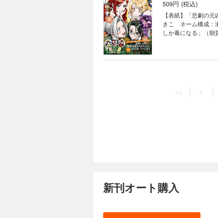
書籍の表紙・目次・
「後宮の巫女は妃に
509円 (税込)
「怪異の掃除人・曽
ん。また、作品のラ
女あやかし夜噺」（
ラスボス女王は民の為に
【表紙】「悲劇の元凶と
石商リチャード氏の
作：天壱 キャラク
きこ ネーム構成：
編】「神クズ☆アイド
「ルーチェと白の契
しか毒になる」（朝
きちか） 「暗号解
ミック：森野リエタ
案：奈良千春） 「
マイコ） 【読み切り】「幽
王の狗」（ヨシカズ
ンク圏外の落ちこぼ
白峰 原作：TYPE
らない」（コミック
「悪の華道を行きま
価格は、紙で発行し
ま） 「警視庁魔獣
んぐ） 「ふつつか
Comic ZERO-
記事等が目次と異な
案：巖本英利） 「
ャラクター原案：ゆ
の異世界生活～冒険
509円 (税込)
原案・コミック：ひ
<<
<
ま） 【番外編】「
貴嶋啓 キャラクタ
【表紙】「ルーチェ
ラクター原案：世禕）
ス」（漫画：へき 
嬢、伝説の聖女と入
編】「神クズ☆アイ
（コミック：森野リ
お祝い」（安達園丸
作：桜川ヒロ キャ
「繰り巫女あやかし
の白」（高山しのぶ）
あさぎ キャラクター原案：
日々」（D・キッサ
転生無双譚」（コミ
MOON）は都合に
律 原作：織川あさ
ざいますが ～雛宮
た当時のものとなり
策室 狼刑事と目覚
外編】「後宮の巫女
Comic ZERO-
る場合もございます
いごの魔女のお祝い
「ボクラノキセキ」
オ：都志見文太／c
509円 (税込)
かない悪役令嬢に転
曽根崎慎司の事件フ
魔女」（遊行寺たま
【表紙】「彼に依頼
「虫かぶり姫」（コ
溺愛パラダイス」（
新刊オート購入
樹） 【センターカ
画：山川まち 原作
物件探偵」（漫画：
ち 原作：皆藤黒助
三日 原作：辻村七
（漫画：あかつき三
こ 原作：日向夏）
「Landreaal
の家政婦業承ります
タ 原作：クレハ 
ラクター原案：アオ