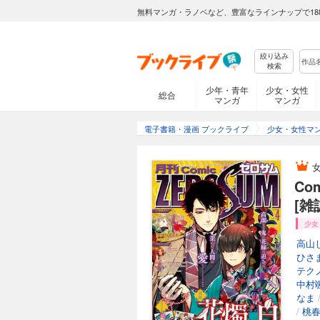
無料マンガ・ラノベなど、豊富なラインナップで18
絞り込み
検索
少年・青年
少女・女性
総合
マンガ
マンガ
電子書籍・漫画 ブックライブ
少女・女性マ
Co
[雑
少女
高山
ひさ
テク
中村
なま
/
桃