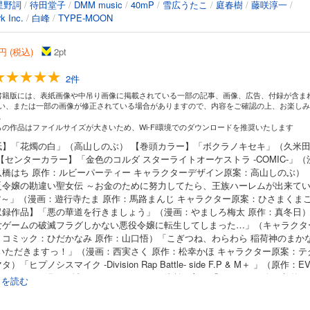
星野詞
/
待田堂子
/
DMM music
/
40mP
/
雪広うたこ
/
庭春樹
/
藤咲淳一
/
k Inc.
/
白峰
/
TYPE-MOON
円 (税込)
2
pt
2件
書籍版には、表紙画像や中吊り画像に掲載されている一部の記事、画像、広告、付録が含ま
い、または一部の画像が修正されている場合がありますので、内容をご確認の上、お楽しみ
。
らの作品はファイルサイズが大きいため、Wi-Fi環境でのダウンロードを推奨いたします
紙】「花燭の白」（高山しのぶ） 【巻頭カラー】「ボクラノキセキ」（久米
【センターカラー】「金色のコルダ スターライトオーケストラ -COMIC-」（
八橋はち 原作：ルビーパーティー キャラクターデザイン原案：高山しのぶ）
乏令嬢の勘違い聖女伝 ～お金のために努力してたら、王族ハーレムが出来て
!?～」（漫画：遊行寺たま 原作：馬路まんじ キャラクター原案：ひさまくま
収録作品】「悪の華道を行きましょう」（漫画：やましろ梅太 原作：真冬日
女ゲームの破滅フラグしかない悪役令嬢に転生してしまった…」（キャラクタ
・コミック：ひだかなみ 原作：山口悟）「こぎつね、わらわら 稲荷神のまか
 いただきますっ！」（漫画：西実さく 原作：松幸かほ キャラクター原案：テ
）「ヒプノシスマイク -Division Rap Battle- side F.P & M＋ 」（原作：EV
E RECORDS 漫画：城キイコ シナリオ：百瀬祐一郎）「ルーチェと白の契約」
続きを読む
巫桃也）「ふつつかな悪女ではございますが ～雛宮蝶鼠とりかえ伝～ 」（コ
：尾羊英 原作：中村颯希 キャラクター原案：ゆき哉）「魔法使いの約束」（