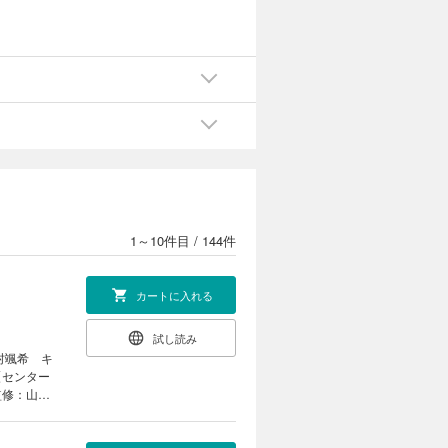
：ダ
：
旦那
提
ク
か
ク
ら
回
・
（コ
 -
1～10件目
/
144件
広
お
何
カートに入れる
試し読み
村颯希 キ
【センター
監修：山科
に嫁いで孤
ラ 原作：
ームの破