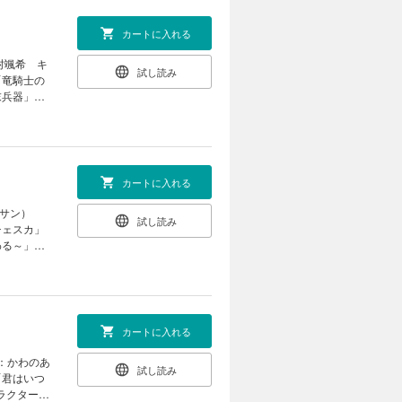
「虫かぶり
：奈良千
双譚」（コ
の事件簿」
リ 原作：
朝賀庵）
カートに入れる
・広告・
謎鑑定」
フラグしか
のラインナ
小路ちょこ
「さいごの
村颯希 キ
ウ キャラ
試し読み
わる～」
「竜騎士の
ター原案：
画：和サ
末兵器」
lla-」
） 「警視
します。
り休載させ
：巖本英
：鈴ノ
。電子版
） 「怪異
ック：ひだ
何卒ご了承
ぶ） 「家
（漫画：へ
ラクター原
のありえな
カートに入れる
原案：雪広
～」（漫
ル」（いそ
ター原案：
ッサン）
「魔法使い
試し読み
外編】「さ
チェスカ」
：ダンミ
王国 天才
わる～」
ッサ
原ヨウ）
はございま
毛玉呂）
ー原案：巖
「虫かぶり
してはいけ
魔導士の異
グしかない
N） 「暗号解
案：なま）
法使いの約
 ※本電子
シカズ）
ダンミル）
カートに入れる
ておりませ
 「繰り巫
る最強外道
ぐ） 「宝
あきら 原
画：かわのあ
） 【番外
試し読み
番外編】
「君はいつ
l」（おが
双譚」（コ
ラクター原