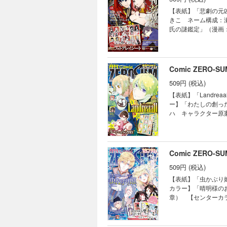
終末兵器」（雨宮由
キング～ランク圏外
【表紙】「悲劇の元凶と
事件簿」（コミック：
「花燭の白」（高山
きこ ネーム構成：
か） 「Fate/Gran
クター原案：雪広う
氏の謎鑑定」（漫画
ん」（雪広うたこ）
生活～冒険中の家政
「樹海の魔女」（遊
で発行した当時のも
「Landreaal
／coly キャラ
次と異なる場合もご
気に入り」（コミッ
～雛宮蝶鼠とりかえ
（御巫桃也） 「乙
王の狗」（ヨシカズ
Comic ZERO-
ク：ひだかなみ 原
ない悪役令嬢に転生
田夏緒） 「烈火の
509円 (税込)
キング～ランク圏外
ありえない日々」（
「神作家・紫式部の
【表紙】「Landr
ンパイア・溺愛パラ
ズマミドリ 原作：
ー】「わたしの創っ
ク：ましの 原作：
藤） 「君はいつし
ハ キャラクター原
作：由唯 キャラク
日） 【番外編】「
おの秋人 原作：文
獣対策室 狼刑事と
療録」（漫画：いな
診療録」（漫画：い
【最終回】「泡沫の
り巫女あやかし夜噺
民の為に尽くします。 
【読み切り】「もっと笑え
画：八橋はち 原作
クター原案：鈴ノ助
Comic ZERO-
mortalis:st
由気ままな転生無双
作：中村颯希 キャ
行した当時のものと
の異世界生活～冒険
509円 (税込)
た…」（キャラクタ
異なる場合もござい
ま） 「竜騎士のお
しか毒になる」（朝
【表紙】「虫かぶり
物件探偵」（漫画：
（D・キッサン） 「
カラー】「晴明様の
緒） 「ヴァンパイ
クターデザイン原案
章） 【センターカ
こぷでぃんぐ） 「
ラクター原案：毛玉
蝶鼠とりかえ伝～」
「後宮の巫女は妃に
原作：日向夏） 「
噺」（漫画：提灯あ
編】「烈火の血族」
唯 キャラクター原
The Savior'