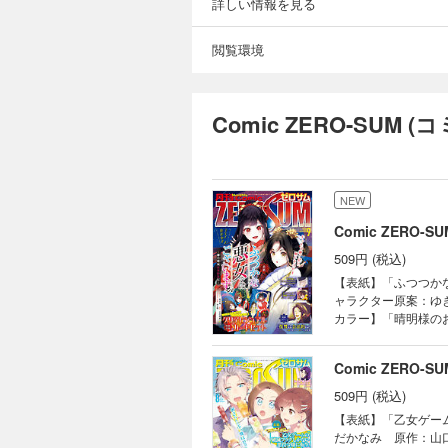
詳しい情報を見る
りま
ませ
閲覧環境
Comic ZERO-SUM
NEW
Comic ZERO-
509円 (税込)
【表紙】「ふつつか
ャラクター原案：ゆ
カラー】「晴明様の
章） 「ヴァンパイ
立無援ですが、どう
Comic ZERO-
十夜 キャラクター
滅フラグしかない悪
509円 (税込)
悟） 「祝福のチェ
【表紙】「乙女ゲー
ぼれ令嬢、伝説の聖
だかなみ 原作：山
賀庵） 「ボクラノ