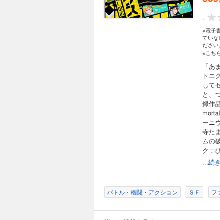
-
※電子
ていな
ださい
※こち
「あ
トニ
して
と、
録作品
mort
ーニヴ
寺た
ムの
ク：ひ
rea
...
(種村
(ムー
(ZI
バトル・格闘・アクション
ＳＦ
フ
(やい
の)/
ま)