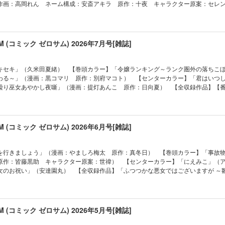
作画：高岡れん ネーム構成：安斎アキラ 原作：十夜 キャラクター原案：セレ
伊藤明十） 「事故物件探偵」（漫画：山川まち 原作：皆藤黒助 キャラクター
作家・紫式部のありえない日々」（D・キッサン） 【全収録作品】「ふつつかな悪
やかし夜噺」（漫画：提灯あんこ 原作：日向夏） 【番外編】「悪の華道を行き
蝶鼠とりかえ伝～」（コミック：尾羊英 原作：中村颯希 キャラクター原案：ゆき
太 原作：真冬日） 「家政魔導士の異世界生活～冒険中の家政婦業承ります！～
ラスボス女王は民の為に尽くします。 The Savior's Pride」（作画：かわのあ
：文庫妖 キャラクター原案：なま） 「烈火の血族」（漫画：honomi 原作：夜
原作：天壱 キャラクター原案：鈴ノ助） 「烈火の血族」（漫画：honomi 原
SUM (コミック ゼロサム) 2026年7月号[雑誌]
千春） 「ルーチェと白の契約」（御巫桃也） 「さいごの魔女のお祝い」（安
奈良千春） 「わたしの創った千年王国 天才魔導師の自由気ままな転生無双譚」
年王国 天才魔導師の自由気ままな転生無双譚」（コミック：森野リエタ 原作：
作：クレハ キャラクター原案：緋原ヨウ） 「ボクラノキセキ」（久米田夏緒）
原ヨウ） 「怪異の掃除人・曽根崎慎司の事件ファイル」（漫画：八橋はち 原作
毒になる」（朝賀庵） 「花燭の白」（高山しのぶ） 「令嬢ランキング～ランク
キセキ」（久米田夏緒） 【巻頭カラー】「令嬢ランキング～ランク圏外の落ちこ
る最強外道ラスボス女王は民の為に尽くします。 The Savior's Pride」（作画
聖女と入れ替わる～」（漫画：黒コマリ 原作：別府マコト） 「家政魔導士の異
わる～」（漫画：黒コマリ 原作：別府マコト） 【センターカラー】「君はいつ
上あきら 原作：天壱 キャラクター原案：鈴ノ助） 「にえみこ」（アラスカぱ
ります！～」（コミック：おの秋人 原作：文庫妖 キャラクター原案：なま） 
繰り巫女あやかし夜噺」（漫画：提灯あんこ 原作：日向夏） 【全収録作品】【
ク：喜久田ゆい 原作：由唯 キャラクター原案：椎名咲月） 「女王の狗」（
） 「悪の華道を行きましょう」（漫画：やましろ梅太 原作：真冬日） 「虫か
ありえない日々」（D・キッサン） 「ふつつかな悪女ではございますが ～雛宮蝶
l」（おがきちか） 「魔法使いの約束 COMIC」（漫画：仲村柴太郎 原作・シナリオ：
ゆい 原作：由唯 キャラクター原案：椎名咲月） 「さいごの魔女のお祝い」（
尾羊英 原作：中村颯希 キャラクター原案：ゆき哉） 「悲劇の元凶となる最強
ターデザイン原案：ダンミル） 「旦那様は終末兵器」（雨宮由樹＆市原ゆき乃） 「
やかし夜噺」（漫画：提灯あんこ 原作：日向夏） 「竜騎士のお気に入り」（コ
ます。 The Savior's Pride」（作画：かわのあきこ ネーム構成：瀬上あきら
こ） 「Fate/Grand Order -mortalis:stella-」（漫画：白峰 原作：TYPE
さぎ キャラクター原案：伊藤明十） 「復讐は合法的に」（漫画：和サン 原作
案：鈴ノ助） 【番外編】「ヴァンパイア・溺愛パラダイス」（漫画：へき 原作
リチャード氏の謎鑑定」（漫画：あかつき三日 原作：辻村七子 キャラクター原
SUM (コミック ゼロサム) 2026年6月号[雑誌]
」（遊行寺たま） 「ヴァンパイア・溺愛パラダイス」（漫画：へき 原作：碧
の異世界生活～冒険中の家政婦業承ります！～」（コミック：おの秋人 原作：文
読士 九條キリヤの事件簿」「神クズ☆アイドル」は都合により休載させていただきま
ることには 平安陰陽診療録」（漫画：いなる 原作：田井ノエル 医療監修：
） 「虫かぶり姫」（コミック：喜久田ゆい 原作：由唯 キャラクター原案：
次・広告・情報・価格は、紙で発行した当時のものとなります。電子版に付録は含
漫画：山川まち 原作：皆藤黒助 キャラクター原案：世禕） 「ルーチェと白の
（漫画：和サン 原作：三日市零） 「わたしの創った千年王国 天才魔導師の自
のラインナップ・記事等が目次と異なる場合もございます。何卒ご了承ください。
を行きましょう」（漫画：やましろ梅太 原作：真冬日） 【巻頭カラー】「事故
こ」（アラスカぱん） 「魔法使いの約束 COMIC」（漫画：仲村柴太郎 原作・シ
ック：森野リエタ 原作：クレハ キャラクター原案：緋原ヨウ） 「悪の華道を
原作：皆藤黒助 キャラクター原案：世禕） 【センターカラー】「にえみこ」（
 キャラクターデザイン原案：ダンミル） 「Landreaall」（おがきちか） 「女王
ろ梅太 原作：真冬日） 「樹海の魔女」（遊行寺たま） 「魔法使いの約束 COMI
女のお祝い」（安達園丸） 【全収録作品】「ふつつかな悪女ではございますが ～
は終末兵器」（雨宮由樹＆市原ゆき乃） 「暗号解読士 九條キリヤの事件簿」（コ
作・シナリオ：都志見文太／coly キャラクターデザイン原案：ダンミル） 「花
ック：尾羊英 原作：中村颯希 キャラクター原案：ゆき哉） 【番外編】「悲劇
ラクター原案：アオジマイコ） 「Fate/Grand Order -mortalis:stella-」
事故物件探偵」（漫画：山川まち 原作：皆藤黒助 キャラクター原案：世禕） 
は民の為に尽くします。 The Savior's Pride」（作画：かわのあきこ ネーム
OON） 【読み切り】「Ruin//GrandGuignol ～とある寂れたカフェのマスターの
」（漫画：あかつき三日 原作：辻村七子 キャラクター原案：雪広うたこ） 「
キャラクター原案：鈴ノ助） 「怪異の掃除人・曽根崎慎司の事件ファイル」（漫
☆アイドル」「彼に依頼してはいけません」は都合により休載させていただきます。
【番外編】「ルーチェと白の契約」（御巫桃也） 「祝福のチェスカ」（乃原美隆
 「わたしの創った千年王国 天才魔導師の自由気ままな転生無双譚」（コミック
SUM (コミック ゼロサム) 2026年5月号[雑誌]
告・情報・価格は、紙で発行した当時のものとなります。電子版に付録は含まれて
onomi 原作：夜光花 キャラクター原案：奈良千春） 「晴明様のおっしゃること
キャラクター原案：緋原ヨウ） 「晴明様のおっしゃることには 平安陰陽診療録
インナップ・記事等が目次と異なる場合もございます。何卒ご了承ください。
：いなる 原作：田井ノエル 医療監修：山科章） 「女王の狗」（ヨシカズ） 
ノエル 医療監修：山科章） 「君はいつしか毒になる」（朝賀庵） 【番外編】