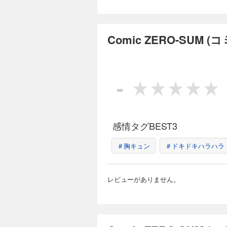
家・紫式部のありえ
【表紙】「ボクラノ
アズマミドリ 原作
しのぶ） 「悲劇の元凶
自由気ままな転生無
ック：ましの 原作
あきこ ネーム構成
カラー】「復讐は合
様は終末兵器」（雨
田ゆい 原作：由唯
品】「さいごの魔女
星々」（氷凪） 「Fate
Comic ZERO-SUM
原作：貴嶋啓 キャ
ス女王は民の為に尽くし
紙・目次・広告・情
村七子 キャラクタ
壱 キャラクター原
た、作品のラインナ
COMIC」（漫画：
恵） 「悪の華道を
Comic ZERO-
「ルーチェと白の契
ぷでぃんぐ） 「宝
作：ヨシビロコウ 
509円 (税込)
広うたこ） 「虫か
-
真冬日） 「女王の狗
な悪女ではございま
【表紙】「Landr
外編】「乙女ゲーム
き哉） 【番外編】
ンターカラー】「神
かなみ 原作：山口
承ります！～」（コ
ク：あさひまち 原
ア・溺愛パラダイス
い日々」（D・キッ
画：提灯あんこ 原
の 原作：桜川ヒロ
ー原案：毛玉呂） 
の秋人 原作：文庫
感情タグBEST3
よ」（片瀬りた） 「Fat
狼刑事と目覚めの賢
った…」（キャラク
人・曽根崎慎司の事
チェスカ」（乃原美隆
（漫画：やましろ梅
Comic ZERO-
＃胸キュン
＃ドキドキハラハラ
電子書籍の表紙・目
キャラクターデザイ
案：世禕） 「樹海
ません。また、作品
ラクター原案：伊藤明
509円 (税込)
つ） 「花燭の白」
の契約」（御巫桃也
Savior's P
【表紙】「家政魔導
ン原案：中村ユミ） 「旦那
「宝石商リチャード
レビューがありません。
ャラクター原案：な
（漫画：白峰 原作：
「女王の狗」（ヨシ
【センターカラー】
ロ キャラクター原
案：伊藤明十） 【
を焦がす星々」（氷
電子書籍の表紙・目
「警視庁魔獣対策室
つ） 「ふつつかな
ません。また、作品
本英利） 「泡沫の
ラクター原案：ゆき
画：八橋はち 原作
原案：毛玉呂） 「悲劇