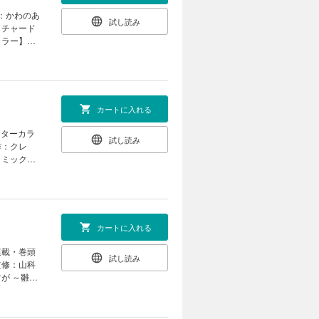
條キリヤの
マコト）
画：かわのあ
（おがきち
試し読み
子 キャラ
リチャード
てはいけませ
士の異世界
カラー】
格は、紙
なま）
志見文太
記事等が目
竜騎士のお
ざいますが
の契約」
外編】「女
案・コミッ
フラグしか
キ」（久米
「令嬢ラン
カートに入れる
・紫式部の
マコト）
 「ヴァ
（漫画：ア
ンターカラ
（コミッ
試し読み
（蔦屋
作：クレ
田ゆい 原
作：真冬
コミック：
「警視庁魔
平安陰陽診
 平安陰陽
巖本英利）
外編】「繰
ボス女王は
うたこ）
イル」（漫
天壱 キャラ
魔導師の自
羊英 原
格は、紙で発
家政魔導士
しまっ
カートに入れる
等が目次と
原案：な
「君はいつ
） 「事故
ない日々」
連載・巻頭
米田夏
試し読み
y キャラ
監修：山科
田小路ちょ
嶋啓 キャ
が ～雛宮
最終回】
提灯あんこ
あやかし夜
 【番外
原作：由
します。
はいけませ
こなつ）
：鈴ノ