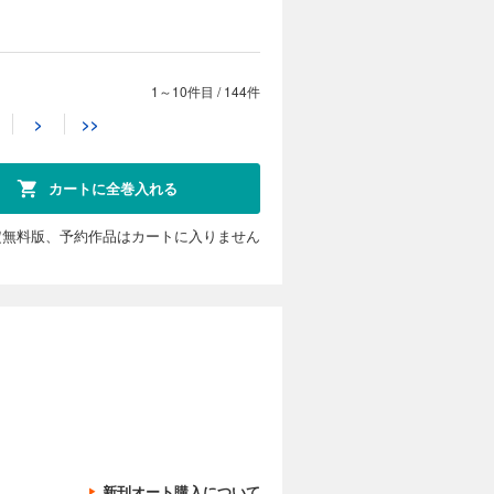
案：アオジ
緒） 「女
キング～ラ
-」（漫画：
女は妃にな
番外編】
告・情報・
行寺た
ょこぷでぃ
ンナップ・
ラクター原
村颯希 キ
家政魔導士
ャラクター
1～10件目
/
144件
カートに入れる
原案：な
ち 原作：
>
>>
黒助 キャ
愛パラダイ
こぼれ令
） 【番外
試し読み
無双譚」
ごの魔女の
しの 原
米田夏緒）
品】「花燭
作：織川
カートに全巻入れる
えない
由気ままな
E-
ク：蒼崎
悪女ではご
で発行し
視庁魔獣対
哉） 【番
定無料版、予約作品はカートに入りません
目次と異な
利） 「さ
毛玉呂）
・シナリ
滅フラグし
カートに入れる
の掃除人・
 「樹海の
乃原美隆）
ンパイア・
ふらぼん肘
偵」（漫
試し読み
） 「事故
：山川ま
：あかつき
謎鑑定」
提灯あん
ゆき乃）
活～冒険中
：森野リエ
ヒロ キャ
ぶり姫」
キャラクタ
（片瀬り
i 原作：
英 原作：
きます。 ※本
えない
竜騎士のお
まれており
作：織川
異世界生活
カートに入れる
リオ：都
 「神作
」（漫画：
新刊オート購入について