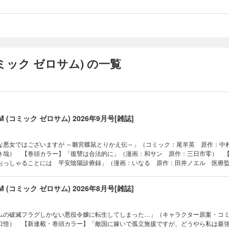
す。電子版に付録は含まれておらず、プレゼント・アンケート等への応募はで
ん。
 (コミック ゼロサム) の一覧
SUM (コミック ゼロサム) 2026年9月号[雑誌]
な悪女ではございますが ～雛宮蝶鼠とりかえ伝～」（コミック：尾羊英 原作：中
き哉） 【巻頭カラー】「復讐は合法的に」（漫画：和サン 原作：三日市零） 
おっしゃることには 平安陰陽診療録」（漫画：いなる 原作：田井ノエル 医療
ア・溺愛パラダイス」（漫画：へき 原作：碧井こなつ） 【全収録作品】「敵国
やら私は最強種の魔女らしいですよ？」（作画：高岡れん ネーム構成：安斎アキ
SUM (コミック ゼロサム) 2026年8月号[雑誌]
原案：セレン） 「神作家・紫式部のありえない日々」（D・キッサン） 「乙女ゲ
役令嬢に転生してしまった…」（キャラクター原案・コミック：ひだかなみ 原作
スカ」（乃原美隆） 「花燭の白」（高山しのぶ） 「令嬢ランキング～ランク圏
ムの破滅フラグしかない悪役令嬢に転生してしまった…」（キャラクター原案・コ
女と入れ替わる～」（漫画：黒コマリ 原作：別府マコト） 「君はいつしか毒に
口悟） 【新連載・巻頭カラー】「敵国に嫁いで孤立無援ですが、どうやら私は最
キセキ」（久米田夏緒） 「竜騎士のお気に入り」（コミック：蒼崎律 原作：