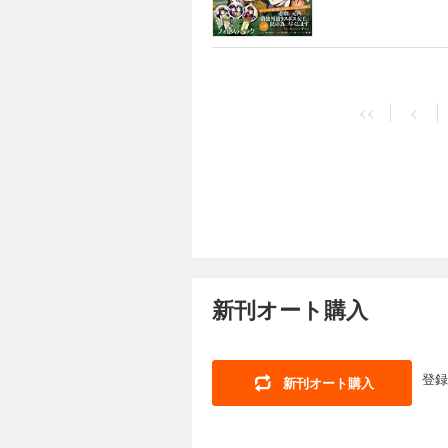
きちか） 「暗号解
ミック：森野リエタ
案：奈良千春） 「
マイコ） 【読み切り】「幽
王の狗」（ヨシカズ
ンク圏外の落ちこぼ
白峰 原作：TYPE
らない」（コミック
「悪の華道を行きま
価格は、紙で発行し
ま） 「警視庁魔獣
んぐ） 「ふつつか
Comic ZERO-
記事等が目次と異な
案：巖本英利） 「
ャラクター原案：ゆ
の異世界生活～冒険
509円 (税込)
原案・コミック：ひ
<<
<
ま） 【番外編】「
貴嶋啓 キャラクタ
【表紙】「ルーチェ
ラクター原案：世禕）
ス」（漫画：へき 
嬢、伝説の聖女と入
編】「神クズ☆アイ
（コミック：森野リ
お祝い」（安達園丸
作：桜川ヒロ キャ
「繰り巫女あやかし
の白」（高山しのぶ）
あさぎ キャラクター原案：
日々」（D・キッサ
転生無双譚」（コミ
MOON）は都合に
律 原作：織川あさ
ざいますが ～雛宮
た当時のものとなり
策室 狼刑事と目覚
外編】「後宮の巫女
Comic ZERO-
る場合もございます
いごの魔女のお祝い
「ボクラノキセキ」
オ：都志見文太／c
509円 (税込)
かない悪役令嬢に転
曽根崎慎司の事件フ
魔女」（遊行寺たま
【表紙】「彼に依頼
「虫かぶり姫」（コ
溺愛パラダイス」（
新刊オート購入
樹） 【センターカ
画：山川まち 原作
物件探偵」（漫画：
ち 原作：皆藤黒助
三日 原作：辻村七
（漫画：あかつき三
こ 原作：日向夏）
「Landreaal
の家政婦業承ります
タ 原作：クレハ 
ラクター原案：アオ
（コミック：喜久田
ー原案：奈良千春）
登録
新刊オート購入
た） ※「Fate/Gra
夜光花 キャラクタ
中村颯希 キャラク
Comic ZERO-
電子書籍の表紙・目
日々」（D・キッサ
気に入り」（コミッ
ません。また、作品
あさぎ キャラクタ
509円 (税込)
～冒険中の家政婦業
志見文太／coly 