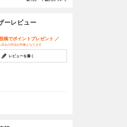
」（高山
才魔導師の
簿」（コミ
試し読み
作画：かわの
【センター
） 「旦那
ック：喜久
全収録作
を焦がす
あさひまち
外道ラスボ
電子書籍の表
ユーザーレビュー
 原作：辻
 原作：天
せん。ま
使いの約束
原作：長埜
ンミル）
小路ちょこ
ドリ 原
ー原案：雪
ー投稿でポイントプレゼント ／
カートに入れる
太 原作：
「ふつつか
入済みの作品が対象となります
隆） 【番
ー原案：ゆ
丸） 【セ
ック：ひだ
試し読み
の家政婦業
（コミッ
レビューを書く
ァンパイ
のありえな
噺」（漫
ック：まし
ャラクタ
ミック：お
ら醒めて
魔獣対策室
生してしま
「怪異の掃除
 「祝福の
ましょう」
す。※本
／coly
ラクター原
まれており
さぎ キャ
：碧井こな
カートに入れる
ーチェと白
The
ターデザイ
鈴ノ助）
文庫妖 キ
ella-」
試し読み
うたこ）
：真冬日）
：桜川ヒ
クター原
 「夜明け
す。※本
良千春）
井こな
まれており
ー原案：巖
颯希 キャ
イル」（漫
ャラクター
 「復讐は
e」（作画：