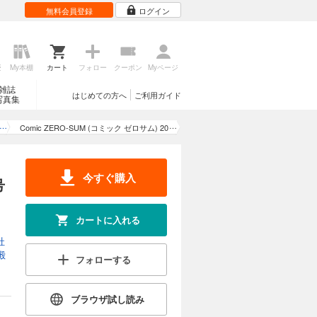
無料会員登録
ログイン
歴
My本棚
カート
フォロー
クーポン
Myページ
雑誌
はじめての方へ
ご利用ガイド
写真集
Comic ZERO-SUM (コミック ゼロサム) 20
17年11月号[雑誌]
今すぐ購入
号
カートに入れる
社
殿
フォローする
ブラウザ試し読み