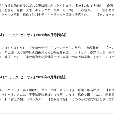
樹＆市原ゆき乃） 「神クズ☆アイドル」（いそふらぼん肘樹） 「暗号解読士 九
の落ちこぼれ令嬢、伝説の聖女と入れ替わる～」（漫画：黒コマリ 原作：別府
なる最強外道ラスボス女王は民の為に尽くします。 The Savior's Pride」（作
ましの 原作：桜川ヒロ キャラクター原案：アオジマイコ） 「Landreaall」
しのぶ） 「宝石商リチャード氏の謎鑑定」（漫画：あかつき三日 原作：辻村七
瀬上あきら 原作：天壱 キャラクター原案：鈴ノ助） 【巻頭カラー】「宝石商
d Order -mortalis:stella-」（漫画：白峰 原作：TYPE-MOON） ※「彼に依頼し
たこ） 「樹海の魔女」（遊行寺たま） 「女王の狗」（ヨシカズ） 「家政魔導
：あかつき三日 原作：辻村七子 キャラクター原案：雪広うたこ） 【センター
は都合により休載させていただきます。※本電子書籍の表紙・目次・広告・情報・価
婦業承ります！～」（コミック：おの秋人 原作：文庫妖 キャラクター原案：
行寺たま） 「魔法使いの約束 COMIC」（漫画：仲村柴太郎 原作・シナリオ：都
のとなります。電子版に付録は含まれておりません。また、作品のラインナップ・
l」（おがきちか） 「繰り巫女あやかし夜噺」（漫画：提灯あんこ 原作：日向夏） 「
クターデザイン原案：ダンミル） 【全収録作品】【番外編】「ふつつかな悪女ではご
ざいます。何卒ご了承ください。
ク：蒼崎律 原作：織川あさぎ キャラクター原案：伊藤明十） 「ルーチェと白
伝～」（コミック：尾羊英 原作：中村颯希 キャラクター原案：ゆき哉） 【番
女ゲームの破滅フラグしかない悪役令嬢に転生してしまった…」（キャラクター原
） 「復讐は合法的に」（漫画：和サン 原作：三日市零） 「乙女ゲームの破滅
SUM (コミック ゼロサム) 2026年4月号[雑誌]
作：山口悟） 「旦那様は終末兵器」（雨宮由樹＆市原ゆき乃） 「ボクラノキセ
してしまった…」（キャラクター原案・コミック：ひだかなみ 原作：山口悟） 
血族」（漫画：honomi 原作：夜光花 キャラクター原案：奈良千春） 「神作家
の落ちこぼれ令嬢、伝説の聖女と入れ替わる～」（漫画：黒コマリ 原作：別府
D・キッサン） 【番外編】「復讐は合法的に」（漫画：和サン 原作：三日市零）
ありえない日々」（D・キッサン） 「警視庁魔獣対策室 狼刑事と目覚めの賢者」
eaall」（おがきちか） 【巻頭カラー】「ルーチェと白の契約」（御巫桃也） 【セ
ダイス」（漫画：へき 原作：碧井こなつ） 「暗号解読士 九條キリヤの事件簿」
ヨシビロコウ キャラクター原案：巖本英利） 【読み切り】「錆びない夜より」
た千年王国 天才魔導師の自由気ままな転生無双譚」（コミック：森野リエタ 原
桜川ヒロ キャラクター原案：アオジマイコ） 「虫かぶり姫」（コミック：喜久
か毒になる」（朝賀庵） 「悪の華道を行きましょう」（漫画：やましろ梅太 原
案：緋原ヨウ） 「家政魔導士の異世界生活～冒険中の家政婦業承ります！～」（
ター原案：椎名咲月） 「神クズ☆アイドル」（いそふらぼん肘樹） 【最終回】
旦那様は終末兵器」（雨宮由樹＆市原ゆき乃） 「晴明様のおっしゃることには 
庫妖 キャラクター原案：なま） 【全収録作品】「晴明様のおっしゃることには
目覚めの賢者」（漫画：アズマミドリ 原作：ヨシビロコウ キャラクター原案：
る 原作：田井ノエル 医療監修：山科章） 「花燭の白」（高山しのぶ） 【番
なる 原作：田井ノエル 医療監修：山科章） 「悲劇の元凶となる最強外道ラス
ムジナ」（会田小路ちょこぷでぃんぐ） 「彼に依頼してはいけません」（雪広
」（漫画：提灯あんこ 原作：日向夏） 「怪異の掃除人・曽根崎慎司の事件ファ
The Savior's Pride」（作画：かわのあきこ ネーム構成：瀬上あきら 原作：
ばいいのに」（Chobi） ※「魔法使いの約束 COMIC」「Fate/Grand Order -
：長埜恵） 「祝福のチェスカ」（乃原美隆） 「わたしの創った千年王国 天才
） 「ふつつかな悪女ではございますが ～雛宮蝶鼠とりかえ伝～」（コミック：尾
SUM (コミック ゼロサム) 2026年3月号[雑誌]
ella-」は都合により休載させていただきます。※本電子書籍の表紙・目次・広告・情報・価
譚」（コミック：森野リエタ 原作：クレハ キャラクター原案：緋原ヨウ） 「
ラクター原案：ゆき哉） 「乙女ゲームの破滅フラグしかない悪役令嬢に転生して
なります。電子版に付録は含まれておりません。また、作品のラインナップ・記事
中の家政婦業承ります！～」（コミック：おの秋人 原作：文庫妖 キャラクター
ー原案・コミック：ひだかなみ 原作：山口悟） 「花燭の白」（高山しのぶ） 
ます。何卒ご了承ください。
気に入り」（コミック：蒼崎律 原作：織川あさぎ キャラクター原案：伊藤明十
賀庵） 「神クズ☆アイドル」（いそふらぼん肘樹） 「神作家・紫式部のありえ
姫」（コミック：喜久田ゆい 原作：由唯 キャラクター原案：椎名咲月） 【新
山川まち 原作：皆藤黒助 キャラクター原案：世禕） 「ボクラノキセキ」（久
魔法使いの約束 COMIC」（漫画：仲村柴太郎 原作・シナリオ：都志見文太／col
おっしゃることには 平安陰陽診療録」（漫画：いなる 原作：田井ノエル 医療
ア・溺愛パラダイス」（漫画：へき 原作：碧井こなつ） 「泡沫のムジナ」（会
：ダンミル） 「後宮の巫女は妃にならない」（コミック：あさひまち 原作：貴
ラー】「女王の狗」（ヨシカズ） 【全収録作品】「ふつつかな悪女ではございます
ルーチェと白の契約」（御巫桃也） 「さいごの魔女のお祝い」（安達園丸） 【
呂） 「ボクラノキセキ」（久米田夏緒） 「繰り巫女あやかし夜噺」（漫画：
（コミック：尾羊英 原作：中村颯希 キャラクター原案：ゆき哉） 「繰り巫女
ならない」（コミック：あさひまち 原作：貴嶋啓 キャラクター原案：毛玉呂）
さいごの魔女のお祝い」（安達園丸） 「虫かぶり姫」（コミック：喜久田ゆい 
んこ 原作：日向夏） 「悲劇の元凶となる最強外道ラスボス女王は民の為に尽く
（漫画：honomi 原作：夜光花 キャラクター原案：奈良千春） 「彼に依頼して
案：椎名咲月） 「ヴァンパイア・溺愛パラダイス」（漫画：へき 原作：碧井
s Pride」（作画：かわのあきこ ネーム構成：瀬上あきら 原作：天壱 キャラクター原案