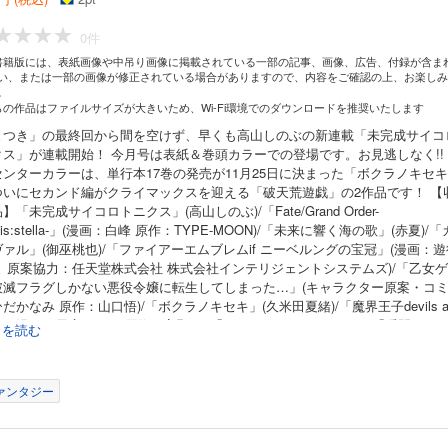
0件
書籍版には、表紙画像や中吊り画像に掲載されている一部の記事、画像、広告、付録が含ま
い、または一部の画像が修正されている場合がありますので、内容をご確認の上、お楽しみ
。
らの作品はファイルサイズが大きいため、Wi-Fi環境でのダウンロードを推奨いたします
まつき」の最終回から間を空けず、早くも高山しのぶの新連載「未完成サイコ
クス」が連載開始！ 今月号は表紙＆巻頭カラーでの登場です。お見逃しなく!!
センターカラーは、単行本17巻の発売が11月25日に決まった「ボクラノキセ
ついにセカンド編がクライマックスを迎える「破天荒遊戯」の2作品です！ 【
】「未完成サイコロトニクス」(高山しのぶ)/「Fate/Grand Order-
alis:stella-」(漫画：白峰 原作：TYPE-MOON)/「未来に響く海の歌」(赤夏)/「
ァル」(御巫桃也)/「ファイアーエムブレムif ニーベルングの宝冠」(漫画：遊
ま 原案協力：任天堂株式会社 株式会社インテリジェントシステムズ)/「乙女
破滅フラグしかない悪役令嬢に転生してしまった…」(キャラクター原案・コ
だかなみ 原作：山口悟)/「ボクラノキセキ」(久米田夏緒)/「魔界王子devils a
list」(漫画：雪広うたこ 原作：高殿円)/「Landreaall」(おがきちか)/「瞬間ライ
続きを読む
有菜 喜久田ゆい)/「ツキウタ。THE ANIMATION」(漫画：めろ 原作：ふじわ
ビック) キャラクター原案：じく)/「僕×{おネエマフィア+任侠ヤクザ}」
RMELI)/「罪科のグリム」(蒼崎律)/「破天荒遊戯」(遠藤海成)/「BLモブのお仕事
ァンタジー
び)/「女子漫画編集者と蔦屋さん」(道雪葵)/「ストレンジ・プラス」(美川べる
「彼女の腕は掴めない」(理央)/「コーセルテルの竜術士～子竜物語～」(石動あ
/ ※本電子書籍の表紙・目次・広告・情報・価格は、紙で発行した当時のものと