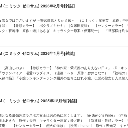
「神クズ☆アイドル」（いそふらぼん肘樹） 「Landreaall」（おがきちか） 
（乃原美隆） 「烈火の血族」（漫画：honomi 原作：夜光花 キャラクター原案
aall」（おがきちか） 「わたしの創った千年王国 天才魔導師の自由気ままな転生無
SUM (コミック ゼロサム) 2026年2月号[雑誌]
久田ゆい 原作：由唯 キャラクター原案：椎名咲月） 「暗号解読士 九條キリヤ
ング～ランク圏外の落ちこぼれ令嬢、伝説の聖女と入れ替わる～」（漫画：黒コマ
 原作：クレハ キャラクター原案：緋原ヨウ） 「君はいつしか毒になる」（
 原作：桜川ヒロ キャラクター原案：アオジマイコ） ※本電子書籍の表紙・目次
海の魔女」（遊行寺たま） 「女王の狗」（ヨシカズ） 「宝石商リチャード氏の
（久米田夏緒） 【番外編】「樹海の魔女」（遊行寺たま） 「乙女ゲームの破滅
発行した当時のものとなります。電子版に付録は含まれておりません。また、作品
日 原作：辻村七子 キャラクター原案：雪広うたこ） 「泡沫のムジナ」（会田
してしまった…」（キャラクター原案・コミック：ひだかなみ 原作：山口悟） 
な悪女ではございますが ～雛宮蝶鼠とりかえ伝～」（コミック：尾羊英 原作：中
と異なる場合もございます。何卒ご了承ください。
視庁魔獣対策室 狼刑事と目覚めの賢者」（漫画：アズマミドリ 原作：ヨシビロコ
達園丸） 「令嬢ランキング～ランク圏外の落ちこぼれ令嬢、伝説の聖女と入れ替
き哉） 【巻頭カラー】「ボクラノキセキ」（久米田夏緒） 【センターカラー】
利） 「竜騎士のお気に入り」（コミック：蒼崎律 原作：織川あさぎ キャラク
原作：別府マコト） 「祝福のチェスカ」（乃原美隆） 「復讐は合法的に」（漫
ック：蒼崎律 原作：織川あさぎ キャラクター原案：伊藤明十） 「旦那様は終
に依頼してはいけません」（雪広うたこ） 「Fate/Grand Order -mortalis:ste
） 「烈火の血族」（漫画：honomi 原作：夜光花 キャラクター原案：奈良千春
き乃） 【全収録作品】「悲劇の元凶となる最強外道ラスボス女王は民の為に尽く
TYPE-MOON） ※「旦那様は終末兵器」（雨宮由樹＆市原ゆき乃）は都合によ
事と目覚めの賢者」（漫画：アズマミドリ 原作：ヨシビロコウ キャラクター原案
s Pride」（作画：かわのあきこ ネーム構成：瀬上あきら 原作：天壱 キャラクター原案
本電子書籍の表紙・目次・広告・情報・価格は、紙で発行した当時のものとなります
気に入り」（コミック：蒼崎律 原作：織川あさぎ キャラクター原案：伊藤明十
の破滅フラグしかない悪役令嬢に転生してしまった…」（キャラクター原案・コミ
りません。また、作品のラインナップ・記事等が目次と異なる場合もございます。
司の事件ファイル」（漫画：八橋はち 原作：長埜恵） 「花燭の白」（高山しの
悟） 「君はいつしか毒になる」（朝賀庵） 「ヴァンパイア・溺愛パラダイス」
SUM (コミック ゼロサム) 2026年1月号[雑誌]
活～冒険中の家政婦業承ります！～」（コミック：おの秋人 原作：文庫妖 キャ
つ） 「復讐は合法的に」（漫画：和サン 原作：三日市零） 「神作家・紫式部
商リチャード氏の謎鑑定」（漫画：あかつき三日 原作：辻村七子 キャラクター
サン） 「令嬢ランキング～ランク圏外の落ちこぼれ令嬢、伝説の聖女と入れ替わる
パイア・溺愛パラダイス」（漫画：へき 原作：碧井こなつ） 「神クズ☆アイド
：別府マコト） 「虫かぶり姫」（コミック：喜久田ゆい 原作：由唯 キャラク
」（高山しのぶ） 【巻頭カラー】「神作家・紫式部のありえない日々」（D・キ
事故物件探偵」（漫画：山川まち 原作：皆藤黒助 キャラクター原案：世禕） 
物件探偵」（漫画：山川まち 原作：皆藤黒助 キャラクター原案：世禕） 【番
「ヴァンパイア・溺愛パラダイス」（漫画：へき 原作：碧井こなつ） 「祝福の
（漫画：仲村柴太郎 原作・シナリオ：都志見文太／coly キャラクターデザイン原案
」（安達園丸） 「花燭の白」（高山しのぶ） 【番外編】「わたしの創った千年
収録作品】「令嬢ランキング～ランク圏外の落ちこぼれ令嬢、伝説の聖女と入れ替
ナ」（会田小路ちょこぷでぃんぐ） 「神作家・紫式部のありえない日々」（D・キ
な転生無双譚」（コミック：森野リエタ 原作：クレハ キャラクター原案：緋
原作：別府マコト） 「君はいつしか毒になる」（朝賀庵） 「ふつつかな悪女で
は妃にならない」（コミック：あさひまち 原作：貴嶋啓 キャラクター原案：
 狼刑事と目覚めの賢者」（漫画：アズマミドリ 原作：ヨシビロコウ キャラクタ
りかえ伝～」（コミック：尾羊英 原作：中村颯希 キャラクター原案：ゆき哉） 
」（雨宮由樹＆市原ゆき乃） 「ルーチェと白の契約」（御巫桃也） 「彼に依頼
掃除人・曽根崎慎司の事件ファイル」（漫画：八橋はち 原作：長埜恵） 「家政
久田ゆい 原作：由唯 キャラクター原案：椎名咲月） 「乙女ゲームの破滅フラ
Fate/Grand Order -mortalis:stella-」（漫画：白峰 原作：TYPE-MOO
家政婦業承ります！～」（コミック：おの秋人 原作：文庫妖 キャラクター原
しまった…」（キャラクター原案・コミック：ひだかなみ 原作：山口悟） 「魔
SUM (コミック ゼロサム) 2025年12月号[雑誌]
事件簿」（コミック：ましの 原作：桜川ヒロ キャラクター原案：アオジマイコ）
画：honomi 原作：夜光花 キャラクター原案：奈良千春） 「女王の狗」（ヨ
画：仲村柴太郎 原作・シナリオ：都志見文太／coly キャラクターデザイン原案：
広告・情報・価格は、紙で発行した当時のものとなります。電子版に付録は含まれ
ならない」（コミック：あさひまち 原作：貴嶋啓 キャラクター原案：毛玉呂）
根崎慎司の事件ファイル」（漫画：八橋はち 原作：長埜恵） 「悲劇の元凶とな
インナップ・記事等が目次と異なる場合もございます。何卒ご了承ください。
漫画：提灯あんこ 原作：日向夏） 「泡沫のムジナ」（会田小路ちょこぷでぃん
尽くします。 The Savior's Pride」（作画：かわのあきこ ネーム構成：瀬上
なる最強外道ラスボス女王は民の為に尽くします。 The Savior's Pride」（作
謎鑑定」（漫画：あかつき三日 原作：辻村七子 キャラクター原案：雪広うたこ
ター原案：鈴ノ助） 「復讐は合法的に」（漫画：和サン 原作：三日市零） 【
瀬上あきら 原作：天壱 キャラクター原案：鈴ノ助） 【新連載・巻頭カラー】
ル」（いそふらぼん肘樹） 「ルーチェと白の契約」（御巫桃也） 「Landreaal
約」（御巫桃也） 「わたしの創った千年王国 天才魔導師の自由気ままな転生無
賀庵） 【センターカラー】「烈火の血族」（漫画：honomi 原作：夜光花 キャ