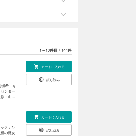
き
1～10件目
/
144件
カートに入れる
試し読み
村颯希 キ
【センター
監修：山科
に嫁いで孤
ラ 原作：
ームの破
カートに入れる
：山口
外の落ちこ
ミック：ひ
なる」（朝
試し読み
強種の魔女
織川あさぎ