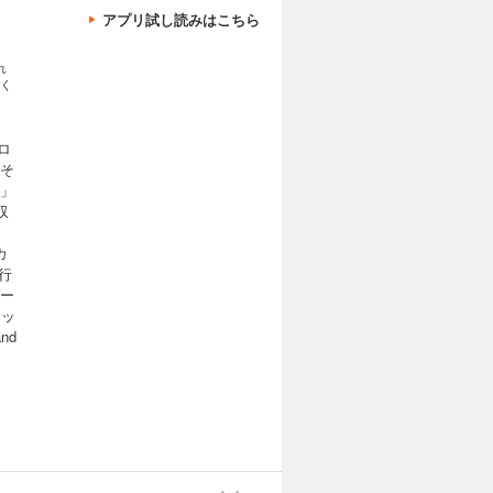
アプリ試し読みはこちら
れ
く
ロ
 そ
キ」
収
カ
行
ゲー
ミッ
nd
ル」
ら
」
ゆ
な