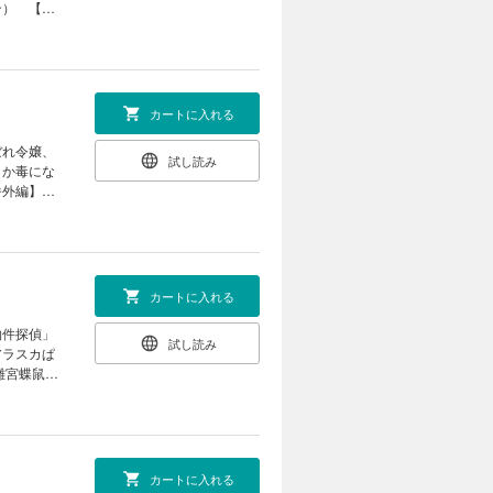
ン） 【セ
原案：世
女ではご
ましょう」
哉） 「悲
」（コミッ
きこ ネーム
光花 キャ
作：夜光花
達園丸）
（コミッ
クレハ キ
カートに入れる
 【番外
：長埜
圏外の落ち
ぼれ令嬢、
：かわのあき
試し読み
世界生活～
しか毒にな
ん） 「虫
「祝福のチ
番外編】
ヨシカズ）
ぶり姫」
鼠とりかえ
都志見文太／
安達園
外道ラスボ
彼に依頼し
ミック：蒼
 原作：天
-MOON）
：三日市
：碧井こな
案：雪広う
井こなつ）
庫妖 キャ
す。 ※本
カートに入れる
山科章）
椎名咲月）
まれており
契約」（御
由気ままな
物件探偵」
ナリオ：
試し読み
行きましょ
アラスカぱ
の狗」（ヨ
C」（漫
雛宮蝶鼠と
ミック：ま
燭の白」
の元凶とな
（漫画：白
「宝石商リ
構成：瀬上あ
件～」（和泉
にえみこ」
画：八橋は
※本電子書
） 「烈火
：森野リエ
おりませ
には 平安
」（漫画：
カートに入れる
「旦那様は
「令嬢ラン