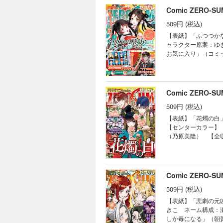
ん」（雪広うたこ） 
「祝福のチェスカ」
助） 「Landre
Comic ZERO-
姫」（コミック：喜
春） 「令嬢ランキ
ミック：森野リエタ
（コミック：ましの
別府マコト） 「樹
509円 (税込)
「ボクラノキセキ」
情報・価格は、紙で
（漫画：あかつき三
ない悪役令嬢に転生
【表紙】「ふつつか
ップ・記事等が目次
ぷでぃんぐ） 「警
魔女のお祝い」（安
ャラクター原案：ゆ
クター原案：巖本英
（漫画：黒コマリ 
お気に入り」（コミ
伊藤明十） 【番外編】「彼
ン 原作：三日市零
（雨宮由樹＆市原ゆ
（漫画：白峰 原作：
庁魔獣対策室 狼刑
The Savior'
ていただきます。※
利） 「竜騎士のお
助） 「乙女ゲーム
に付録は含まれてお
の掃除人・曽根崎慎
かなみ 原作：山口
Comic ZERO-
ください。
政魔導士の異世界生
き 原作：碧井こな
案：なま） 「宝石
509円 (税込)
い日々」（D・キッ
うたこ） 「ヴァン
画：黒コマリ 原作
【表紙】「花燭の白
ふらぼん肘樹） 「
椎名咲月） 「事故
【センターカラー】
の約束 COMIC」
いごの魔女のお祝い
（乃原美隆） 【全
ル） 「泡沫のムジ
魔導師の自由気まま
（漫画：黒コマリ 
ン） 「後宮の巫女
「警視庁魔獣対策室
すが ～雛宮蝶鼠と
「旦那様は終末兵器
本英利） 「怪異の
姫」（コミック：喜
ません」（雪広うたこ） 「
世界生活～冒険中の
悪役令嬢に転生して
Comic ZERO-
読士 九條キリヤの
「烈火の血族」（漫
束 COMIC」（漫
書籍の表紙・目次・
「後宮の巫女は妃に
509円 (税込)
「怪異の掃除人・曽
ん。また、作品のラ
女あやかし夜噺」（
ラスボス女王は民の為に
【表紙】「悲劇の元凶と
石商リチャード氏の
作：天壱 キャラク
きこ ネーム構成：
編】「神クズ☆アイド
「ルーチェと白の契
しか毒になる」（朝