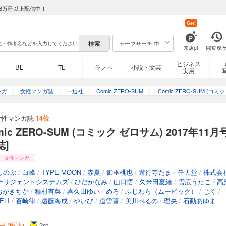
8万冊以上配信中！
Get!
セーフサーチ 中
来店pt
閲覧履
ビジネス
BL
TL
ラノベ
小説・文芸
実用
ンガ
女性マンガ誌
一迅社
Comic ZERO-SUM
Comic ZERO-SUM (コミッ
ク ゼロサム)
女性マンガ誌
14位
mic ZERO-SUM (コミック ゼロサム) 2017年11月
誌]
・女性マンガ
しのぶ
/
白峰
/
TYPE-MOON
/
赤夏
/
御巫桃也
/
遊行寺たま
/
任天堂
/
株式会
テリジェントシステムズ
/
ひだかなみ
/
山口悟
/
久米田夏緒
/
雪広うたこ
/
高
おがきちか
/
種村有菜
/
喜久田ゆい
/
めろ
/
ふじわら（ムービック）
/
じく
/
ELI
/
蒼崎律
/
遠藤海成
/
やいび
/
道雪葵
/
美川べるの
/
理央
/
石動あゆま
円 (税込)
2
pt