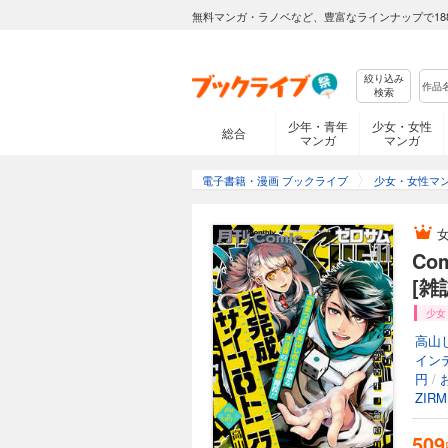
無料マンガ・ラノベなど、豊富なラインナップで18
絞り込み
検索
少年・青年
少女・女性
総合
マンガ
マンガ
電子書籍・漫画 ブックライブ
少女・女性マ
Co
[雑
少女
高山
イン
円
/
ZIRM
509