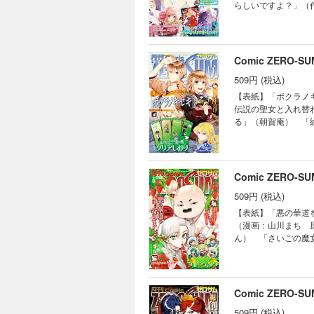
らしいですよ？」（
キャラクター原案：
ンターカラー】「神
禕） 「繰り巫女あ
ざいますが ～雛宮
（漫画：やましろ梅
劇の元凶となる最強外道
ク：おの秋人 原作
構成：瀬上あきら 
Comic ZERO-
ラクター原案：奈良
キャラクター原案：
「わたしの創った千
509円 (税込)
ク：森野リエタ 原
ャラクター原案：緋
編】「君はいつしか
【表紙】「ボクラノ
恵） 「悲劇の元凶とな
こぼれ令嬢、伝説の
伝説の聖女と入れ替
こ ネーム構成：瀬
冒険中の家政婦業承
る」（朝賀庵） 「
かぶり姫」（コミッ
ェスカ」（乃原美隆
「神作家・紫式部の
「Landreaal
（コミック：喜久田
伝～」（コミック：
coly キャラク
丸） 「繰り巫女あ
ス女王は民の為に尽くし
てはいけません」（雪広うた
崎律 原作：織川あ
壱 キャラクター原
【番外編】「宝石商
Comic ZERO-
零） 「樹海の魔女
つ） 「家政魔導士
たこ） ※「暗号解
「晴明様のおっしゃ
509円 (税込)
ラクター原案：なま
電子書籍の表紙・目
「事故物件探偵」（
「復讐は合法的に」
ません。また、作品
【表紙】「悪の華道
巫桃也） 「にえみ
転生無双譚」（コミ
（漫画：山川まち 
都志見文太／coly
う」（漫画：やまし
ん） 「さいごの魔
シカズ） 「旦那様
画：仲村柴太郎 原
りかえ伝～」（コミ
しの 原作：桜川ヒロ キャ
（高山しのぶ） 「
る最強外道ラスボス女王
峰 原作：TYPE-M
チャード氏の謎鑑定
きら 原作：天壱 
宗谷） ※「神クズ
（アラスカぱん） 
ち 原作：長埜恵）
Comic ZERO-
籍の表紙・目次・広
の血族」（漫画：h
タ 原作：クレハ 
ん。また、作品のラ
陰陽診療録」（漫画
509円 (税込)
いなる 原作：田井