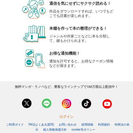
通信を気にせずにサクサク読める！
Comic ZERO-SUM (コミック ゼロサム) 2023年9月号[雑誌]
作品をダウンロードすれば、いつでもど
こでも読書が楽しめます。
509
円 (税込)
カート
本棚を作って本の整理ができる！
試し読み
ジャンルや作家ごとなどに本を分類し
て、鍵もかけられます。
あらすじを表示する
Comic ZERO-SUM (コミック ゼロサム) 2023年8月号[雑誌]
お得な通知機能！
509
円 (税込)
通知を許可すると、お得なクーポン情報
カート
などが届きます。
試し読み
あらすじを表示する
無料マンガ・ラノベなど、豊富なラインナップで188万冊以上配信中！
Comic ZERO-SUM (コミック ゼロサム) 2023年7月号[雑誌]
509
円 (税込)
カート
ログイン
試し読み
ご利用ガイド
FAQ(よくある質問)
お問い合わせ
採用情報
利用規約
特商法の表
あらすじを表示する
示
個人情報保護方針
cookie等ポリシー