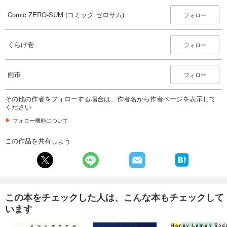
Comic ZERO-SUM (コミック ゼロサム) 2025年4月号[雑誌]
509
Comic ZERO-SUM (コミック ゼロサム)
円 (税込)
フォロー
カート
くらげ壱
試し読み
フォロー
あらすじを表示する
Comic ZERO-SUM (コミック ゼロサム) 2025年3月号[雑誌]
雨市
フォロー
509
円 (税込)
カート
その他の作者をフォローする場合は、作者名から作者ページを表示して
ください
試し読み
フォロー機能について
あらすじを表示する
この作品を共有しよう
Comic ZERO-SUM (コミック ゼロサム) 2025年2月号[雑誌]
509
円 (税込)
カート
試し読み
この本をチェックした人は、こんな本もチェックして
あらすじを表示する
います
Comic ZERO-SUM (コミック ゼロサム) 2025年1月号[雑誌]