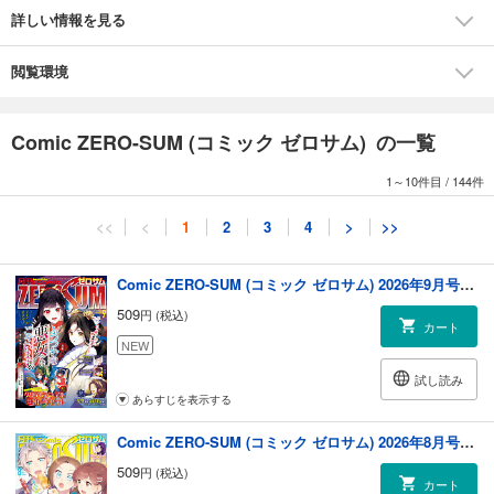
ーセルテルの竜術士～子竜物語～」(石動あゆま)/「執事M」(佐倉牡丹)/
詳しい情報を見る
「拝み屋横丁顛末記」(宮本福助)/「ハルシオン」(naked ape)/「幕末
Rock-howling soul-」(上田信舟 原作：マーベラス)/「メメント†モリ」(く
さなぎ俊祈)/「ストレンジ・プラス」(美川べるの)/「テル・セル」(遊行寺
閲覧環境
たま) ※本電子書籍の表紙・目次・広告・情報・価格は、紙で発行した当
時のものとなります。電子版に付録は含まれておらず、応募者全員サー
ビス・プレゼント・アンケート等への応募はできません。
Comic ZERO-SUM (コミック ゼロサム) の一覧
1～10件目
/
144件
<<
<
1
2
3
4
>
>>
Comic ZERO-SUM (コミック ゼロサム) 2026年9月号[雑誌]
509
円 (税込)
カート
NEW
試し読み
あらすじを表示する
Comic ZERO-SUM (コミック ゼロサム) 2026年8月号[雑誌]
509
円 (税込)
カート