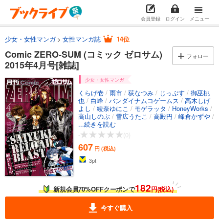
会員登録
ログイン
メニュー
少女・女性マンガ
女性マンガ誌
14位
Comic ZERO-SUM (コミック ゼロサム)
フォロー
2015年4月号[雑誌]
少女・女性マンガ
くらげ壱
/
雨市
/
荻なつみ
/
じっぷす
/
御巫桃
也
/
白峰
/
バンダイナムコゲームス
/
高木しげ
よし
/
綾奈ゆにこ
/
モゲラッタ
/
HoneyWorks
/
高山しのぶ
/
雪広うたこ
/
高殿円
/
峰倉かずや
/
おがきちか
...続きを読む
/
花鶏ハルノ
/
相川有
/
御守リツヒ
ロ
/
片桐いくみ
/
二宮愛
/
高河ゆん
/
石動あゆ
-
(0)
ま
/
佐倉牡丹
/
宮本福助
/
naked ape
/
上田信舟
607
/
マーベラス
/
くさなぎ俊祈
/
美川べるの
/
遊行
円 (税込)
寺たま
3
pt
182
新規会員70%OFFクーポンで
円(税込)
今すぐ購入