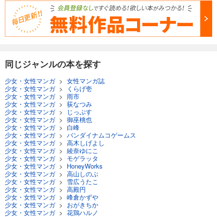
試し読み
あらすじを表示する
Comic ZERO-SUM (コミック ゼロサム) 2024年6月号[雑誌]
509
円 (税込)
カート
同じジャンルの本を探す
少女・女性マンガ
>
女性マンガ誌
試し読み
少女・女性マンガ
>
くらげ壱
あらすじを表示する
少女・女性マンガ
>
雨市
少女・女性マンガ
>
荻なつみ
Comic ZERO-SUM (コミック ゼロサム) 2024年5月号[雑誌]
少女・女性マンガ
>
じっぷす
少女・女性マンガ
>
御巫桃也
509
円 (税込)
少女・女性マンガ
>
白峰
カート
少女・女性マンガ
>
バンダイナムコゲームス
少女・女性マンガ
>
高木しげよし
少女・女性マンガ
>
綾奈ゆにこ
試し読み
少女・女性マンガ
>
モゲラッタ
あらすじを表示する
少女・女性マンガ
>
HoneyWorks
少女・女性マンガ
>
高山しのぶ
Comic ZERO-SUM (コミック ゼロサム) 2024年4月号[雑誌]
少女・女性マンガ
>
雪広うたこ
少女・女性マンガ
>
高殿円
509
円 (税込)
少女・女性マンガ
>
峰倉かずや
カート
少女・女性マンガ
>
おがきちか
少女・女性マンガ
>
花鶏ハルノ