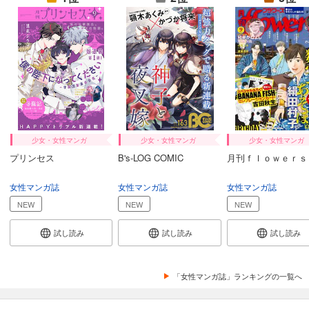
カート
試し読み
あらすじを表示する
Comic ZERO-SUM (コミック ゼロサム) 2024年9月号[雑誌]
509
円 (税込)
カート
試し読み
少女・女性マンガ
少女・女性マンガ
少女・女性マンガ
あらすじを表示する
プリンセス
B's-LOG COMIC
月刊ｆｌｏｗｅｒｓ
Comic ZERO-SUM (コミック ゼロサム) 2024年8月号[雑誌]
女性マンガ誌
女性マンガ誌
女性マンガ誌
509
円 (税込)
カート
NEW
NEW
NEW
試し読み
試し読み
試し読み
試し読み
あらすじを表示する
Comic ZERO-SUM (コミック ゼロサム) 2024年7月号[雑誌]
「女性マンガ誌」ランキングの一覧へ
509
円 (税込)
カート