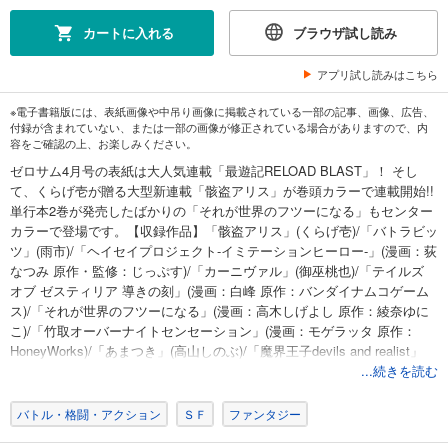
カートに入れる
ブラウザ試し読み
アプリ試し読みはこちら
※電子書籍版には、表紙画像や中吊り画像に掲載されている一部の記事、画像、広告、
付録が含まれていない、または一部の画像が修正されている場合がありますので、内
容をご確認の上、お楽しみください。
ゼロサム4月号の表紙は大人気連載「最遊記RELOAD BLAST」！ そし
て、くらげ壱が贈る大型新連載「骸盗アリス」が巻頭カラーで連載開始!!
単行本2巻が発売したばかりの「それが世界のフツーになる」もセンター
カラーで登場です。【収録作品】「骸盗アリス」(くらげ壱)/「バトラビッ
ツ」(雨市)/「ヘイセイプロジェクト-イミテーションヒーロー-」(漫画：荻
なつみ 原作・監修：じっぷす)/「カーニヴァル」(御巫桃也)/「テイルズ
オブ ゼスティリア 導きの刻」(漫画：白峰 原作：バンダイナムコゲーム
ス)/「それが世界のフツーになる」(漫画：高木しげよし 原作：綾奈ゆに
こ)/「竹取オーバーナイトセンセーション」(漫画：モゲラッタ 原作：
HoneyWorks)/「あまつき」(高山しのぶ)/「魔界王子devils and realist」
(雪広うたこ 原作：高殿円)/「最遊記RELOAD BLAST」(峰倉かずや)/
...続きを読む
「Landreaall」(おがきちか)/「千年迷宮の七王子」(花鶏ハルノ・相川有)/
「ワールドエンド：デバッガー」(御守リツヒロ)/「Are you Alice？」(漫
バトル・格闘・アクション
ＳＦ
ファンタジー
画：片桐いくみ 原作：二宮愛)/「お嬢様はじめました。」(高河ゆん)/「コ