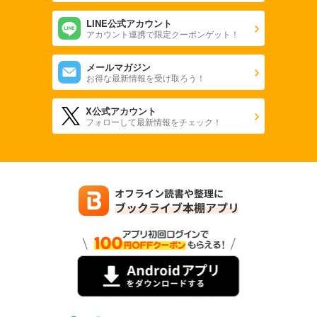
あらすじを表示する
LINE公式アカウント
アカウント連携で限定クーポンゲット！
Comic ZERO-SUM (コミック ゼロサム) 2023年12月号[雑誌]
509
円 (税込)
カート
メールマガジン
お得な最新情報を受け取ろう！
試し読み
あらすじを表示する
X公式アカウント
フォローして最新情報をチェック！
Comic ZERO-SUM (コミック ゼロサム) 2023年11月号[雑誌]
509
円 (税込)
カート
試し読み
あらすじを表示する
Comic ZERO-SUM (コミック ゼロサム) 2023年10月号[雑誌]
509
円 (税込)
カート
試し読み
あらすじを表示する