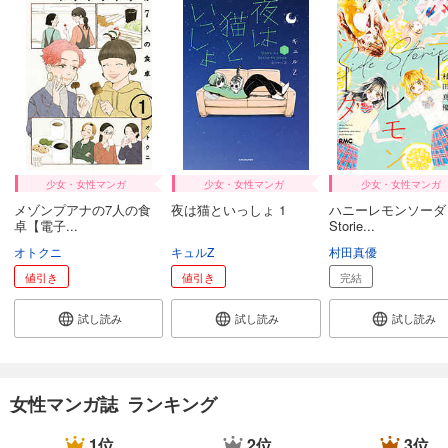
509
円 (税込)
カート
試し読み
あらすじを表示する
Comic ZERO-SUM (コミック ゼロサム) 2024年12月号[雑誌]
509
円 (税込)
カート
少女・女性マンガ
少女・女性マンガ
少女・女性マンガ
メゾンプアナの7人の食
夜は猫といっしょ 1
ハニーレモンソーダ S
試し読み
卓【電子...
Storie...
あらすじを表示する
オトクニ
キュルZ
村田真優
Comic ZERO-SUM (コミック ゼロサム) 2024年11月号[雑誌]
値引き
値引き
完結
509
円 (税込)
カート
試し読み
試し読み
試し読み
試し読み
あらすじを表示する
女性マンガ誌 ランキング
Comic ZERO-SUM (コミック ゼロサム) 2024年10月号[雑誌]
509
円 (税込)
1位
2位
3位