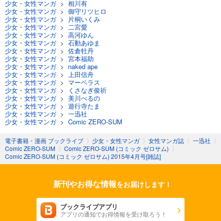
少女・女性マンガ
>
相川有
試し読み
少女・女性マンガ
>
御守リツヒロ
あらすじを表示する
少女・女性マンガ
>
片桐いくみ
少女・女性マンガ
>
二宮愛
Comic ZERO-SUM (コミック ゼロサム) 2024年3月号[雑誌]
少女・女性マンガ
>
高河ゆん
少女・女性マンガ
>
石動あゆま
509
円 (税込)
少女・女性マンガ
>
佐倉牡丹
カート
少女・女性マンガ
>
宮本福助
少女・女性マンガ
>
naked ape
少女・女性マンガ
>
上田信舟
試し読み
少女・女性マンガ
>
マーベラス
あらすじを表示する
少女・女性マンガ
>
くさなぎ俊祈
少女・女性マンガ
>
美川べるの
Comic ZERO-SUM (コミック ゼロサム) 2024年2月号[雑誌]
少女・女性マンガ
>
遊行寺たま
少女・女性マンガ
>
一迅社
509
円 (税込)
少女・女性マンガ
>
Comic ZERO-SUM
カート
電子書籍・漫画 ブックライブ
〉
少女・女性マンガ
〉
女性マンガ誌
〉
一迅社
〉
試し読み
Comic ZERO-SUM
〉
Comic ZERO-SUM (コミック ゼロサム)
〉
Comic ZERO-SUM (コミック ゼロサム) 2015年4月号[雑誌]
あらすじを表示する
Comic ZERO-SUM (コミック ゼロサム) 2024年1月号[雑誌]
新刊やお得な情報
をお届けします！
509
円 (税込)
カート
ブックライブアプリ
アプリの通知でお得情報を受け取ろう！
試し読み