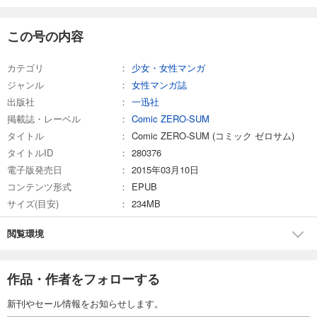
Comic ZERO-SUM (コミック ゼロサム) 2025年7月号[雑誌]
509
この号の内容
円 (税込)
カート
カテゴリ
少女・女性マンガ
試し読み
ジャンル
女性マンガ誌
あらすじを表示する
出版社
一迅社
Comic ZERO-SUM (コミック ゼロサム) 2025年6月号[雑誌]
掲載誌・レーベル
Comic ZERO-SUM
509
タイトル
円 (税込)
Comic ZERO-SUM (コミック ゼロサム)
カート
タイトルID
280376
電子版発売日
2015年03月10日
試し読み
コンテンツ形式
EPUB
あらすじを表示する
サイズ(目安)
234MB
Comic ZERO-SUM (コミック ゼロサム) 2025年5月号[雑誌]
閲覧環境
509
円 (税込)
カート
作品・作者をフォローする
試し読み
あらすじを表示する
新刊やセール情報をお知らせします。