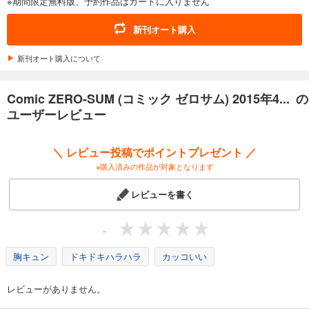
※期間限定無料版、予約作品はカートに入りません
あらすじを表示する
Comic ZERO-SUM (コミック ゼロサム) 2025年10月号[雑誌]
新刊オート購入
509
円 (税込)
カート
新刊オート購入について
試し読み
Comic ZERO-SUM (コミック ゼロサム) 2015年4... の
あらすじを表示する
ユーザーレビュー
Comic ZERO-SUM (コミック ゼロサム) 2025年9月号[雑誌]
509
円 (税込)
＼ レビュー投稿でポイントプレゼント ／
カート
※購入済みの作品が対象となります
試し読み
レビューを書く
あらすじを表示する
Comic ZERO-SUM (コミック ゼロサム) 2025年8月号[雑誌]
-
509
円 (税込)
カート
胸キュン
ドキドキハラハラ
カッコいい
試し読み
レビューがありません。
あらすじを表示する