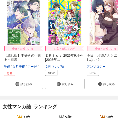
509
円 (税込)
カート
試し読み
あらすじを表示する
Comic ZERO-SUM (コミック ゼロサム) 2024年12月号[雑誌]
509
円 (税込)
カート
少女・女性マンガ
少女・女性マンガ
少女・女性マンガ
【単話版】本好きの下剋
ＥＫｉｓｓ 2026年9月号
今日、お姉さんとエ
試し読み
上～司書...
[2026年...
しない？...
あらすじを表示する
千仮
香月美夜
こーだ
椎名優
女性マンガ誌
アンソロジー
Comic ZERO-SUM (コミック ゼロサム) 2024年11月号[雑誌]
無料
NEW
NEW
509
円 (税込)
カート
試し読み
試し読み
試し読み
試し読み
あらすじを表示する
女性マンガ誌 ランキング
Comic ZERO-SUM (コミック ゼロサム) 2024年10月号[雑誌]
509
円 (税込)
1位
2位
3位