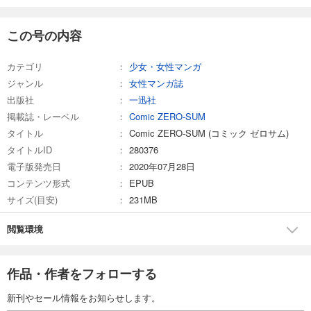
Comic ZERO-SUM (コミック ゼロサム) 2025年7月号[雑誌]
509
この号の内容
円 (税込)
カート
カテゴリ
少女・女性マンガ
試し読み
ジャンル
女性マンガ誌
あらすじを表示する
出版社
一迅社
Comic ZERO-SUM (コミック ゼロサム) 2025年6月号[雑誌]
掲載誌・レーベル
Comic ZERO-SUM
509
タイトル
円 (税込)
Comic ZERO-SUM (コミック ゼロサム)
カート
タイトルID
280376
電子版発売日
2020年07月28日
試し読み
コンテンツ形式
EPUB
あらすじを表示する
サイズ(目安)
231MB
Comic ZERO-SUM (コミック ゼロサム) 2025年5月号[雑誌]
閲覧環境
509
円 (税込)
カート
作品・作者をフォローする
試し読み
あらすじを表示する
新刊やセール情報をお知らせします。