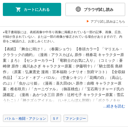
カートに入れる
ブラウザ試し読み
アプリ試し読みはこちら
※電子書籍版には、表紙画像や中吊り画像に掲載されている一部の記事、画像、広告、
付録が含まれていない、または一部の画像が修正されている場合がありますので、内
容をご確認の上、お楽しみください。
【表紙】「舞台に咲け！」（春園ショウ） 【巻頭カラー】「マリエル・
クララックの婚約」（漫画：アラスカぱん 原作：桃春花 キャラクター原
案：まろ） 【センターカラー】「竜騎士のお気に入り」（コミック：蒼
崎律 原作：織川あさぎ キャラクター原案：伊藤明十）/「騎士団長 島耕
作」（原案：弘兼憲史 漫画：宮本福助 シナリオ：別府マコト） 【全収録
作品】「エンド・オブ・バロル」（空倉シキジ）/「花燭の白」（高山し
のぶ）/「虫かぶり姫」（漫画：喜久田ゆい 原作：由唯 キャラクター原
案：椎名咲月）/「カーニヴァル」（御巫桃也）/「宝石商リチャード氏の
謎鑑定」（漫画：あかつき三日 原作：辻村七子 キャラクター原案：雪広
うたこ）/「神クズ☆アイドル」（いそふらぼん肘樹）/「ボクラノキセ
キ」（久米田夏緒）/「ガラクタ・ファミリア」（小牧街）/
...続きを読む
「Landreaall」（おがきちか）/「Fate/Grand Order -mortalis:stella-」（漫
画：白峰 原作：TYPE-MOON）/【読み切り】「あなたがひとりにならな
バトル・格闘・アクション
ＳＦ
ファンタジー
いから私は」（藤野れまれ）/「家政魔導士の異世界生活～冒険中の家政