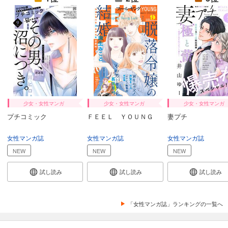
カート
試し読み
あらすじを表示する
Comic ZERO-SUM (コミック ゼロサム) 2024年9月号[雑誌]
509
円 (税込)
カート
試し読み
少女・女性マンガ
少女・女性マンガ
少女・女性マンガ
あらすじを表示する
プチコミック
ＦＥＥＬ ＹＯＵＮＧ
妻プチ
Comic ZERO-SUM (コミック ゼロサム) 2024年8月号[雑誌]
女性マンガ誌
女性マンガ誌
女性マンガ誌
509
円 (税込)
カート
NEW
NEW
NEW
試し読み
試し読み
試し読み
試し読み
あらすじを表示する
Comic ZERO-SUM (コミック ゼロサム) 2024年7月号[雑誌]
「女性マンガ誌」ランキングの一覧へ
509
円 (税込)
カート