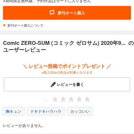
※期間限定無料版、予約作品はカートに入りません
あらすじを表示する
Comic ZERO-SUM (コミック ゼロサム) 2025年10月号[雑誌]
新刊オート購入
509
円 (税込)
カート
新刊オート購入について
試し読み
Comic ZERO-SUM (コミック ゼロサム) 2020年9... の
あらすじを表示する
ユーザーレビュー
Comic ZERO-SUM (コミック ゼロサム) 2025年9月号[雑誌]
509
円 (税込)
＼ レビュー投稿でポイントプレゼント ／
カート
※購入済みの作品が対象となります
試し読み
レビューを書く
あらすじを表示する
Comic ZERO-SUM (コミック ゼロサム) 2025年8月号[雑誌]
-
509
円 (税込)
カート
胸キュン
ドキドキハラハラ
カッコいい
試し読み
レビューがありません。
あらすじを表示する