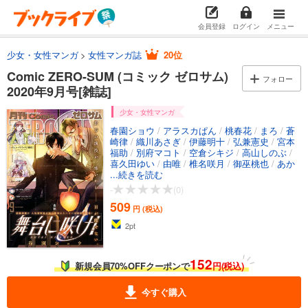
会員登録
ログイン
メニュー
少女・女性マンガ
女性マンガ誌
20位
Comic ZERO-SUM (コミック ゼロサム)
フォロー
2020年9月号[雑誌]
少女・女性マンガ
春園ショウ
/
アラスカぱん
/
桃春花
/
まろ
/
蒼
崎律
/
織川あさぎ
/
伊藤明十
/
弘兼憲史
/
宮本
福助
/
別府マコト
/
空倉シキジ
/
高山しのぶ
/
喜久田ゆい
/
由唯
/
椎名咲月
/
御巫桃也
/
あか
つき三日
...続きを読む
/
辻村七子
/
雪広うたこ
/
いそふらぼ
ん肘樹
/
久米田夏緒
/
小牧街
/
おがきちか
/
白
-
(0)
峰
/
TYPE-MOON
/
藤野れまれ
/
おの秋人
/
文
509
庫妖
/
なま
/
のがみち
/
シノノメウタ
/
都志見
円 (税込)
文太
/
coly
/
ダンミル
/
山朋洸
/
鐘森千花伊
/
2
pt
須賀今日助
/
佐藤友哉
/
NRMEN
/
大庭そと
/
山
田桐子
/
まち
/
石動あゆま
152
新規会員70%OFFクーポンで
円(税込)
今すぐ購入