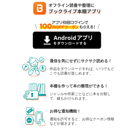
Comic ZERO-SUM (コミック ゼロサム) 2023年9月号[雑誌]
509
円 (税込)
カート
試し読み
あらすじを表示する
Comic ZERO-SUM (コミック ゼロサム) 2023年8月号[雑誌]
509
円 (税込)
通信を気にせずにサクサク読める！
カート
作品をダウンロードすれば、いつでもど
こでも読書が楽しめます。
試し読み
あらすじを表示する
本棚を作って本の整理ができる！
ジャンルや作家ごとなどに本を分類し
Comic ZERO-SUM (コミック ゼロサム) 2023年7月号[雑誌]
て、鍵もかけられます。
509
円 (税込)
カート
お得な通知機能！
通知を許可すると、お得なクーポン情報
試し読み
などが届きます。
あらすじを表示する