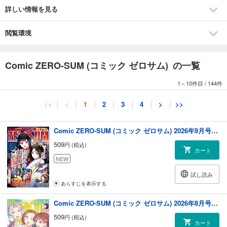
婦業承ります！～」（コミック：おの秋人 原作：文庫 妖 キャラクター原
詳しい情報を見る
案：なま）/【出張版】「ロメロは世界を救わない」（のがみち）/「魔法
使いの約束」（漫画：シノノメウタ 原作・シナリオ：都志見文太／coly
キャラクターデザイン原案：ダンミル）/「彼に依頼してはいけません」
閲覧環境
（雪広うたこ）/「勇者の嫁になりたくて(￣∇￣)ゞ」（キャラクター原
案・コミック：山 朋洸 原作：鐘森千花伊）/「転生！太宰治 転生して、
すみません」（コミック：須賀今日助 原作：佐藤友哉）/【読み切り】
Comic ZERO-SUM (コミック ゼロサム) の一覧
「それはまるで、」（NRMEN）/【出張版】「引きこもり令嬢は話のわか
る聖獣番」（コミック：大庭そと 原作： 山田桐子 キャラクター原案：ま
1～10件目
/
144件
ち）/「コーセルテルの竜術士～子竜物語～」（石動あゆま） ※本電子書
籍の表紙・目次・広告・情報・価格は、紙で発行した当時のものとなり
<<
<
1
2
3
4
>
>>
ます。電子版に付録は含まれておりません。また、作品のラインナッ
プ・記事等が目次と異なる場合もございます。何卒ご了承ください。
Comic ZERO-SUM (コミック ゼロサム) 2026年9月号[雑誌]
509
円 (税込)
カート
NEW
試し読み
あらすじを表示する
Comic ZERO-SUM (コミック ゼロサム) 2026年8月号[雑誌]
509
円 (税込)
カート