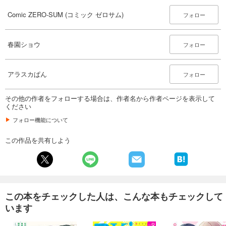
Comic ZERO-SUM (コミック ゼロサム) 2025年4月号[雑誌]
509
Comic ZERO-SUM (コミック ゼロサム)
円 (税込)
フォロー
カート
春園ショウ
試し読み
フォロー
あらすじを表示する
Comic ZERO-SUM (コミック ゼロサム) 2025年3月号[雑誌]
アラスカぱん
フォロー
509
円 (税込)
カート
その他の作者をフォローする場合は、作者名から作者ページを表示して
ください
試し読み
フォロー機能について
あらすじを表示する
この作品を共有しよう
Comic ZERO-SUM (コミック ゼロサム) 2025年2月号[雑誌]
509
円 (税込)
カート
試し読み
この本をチェックした人は、こんな本もチェックして
あらすじを表示する
います
Comic ZERO-SUM (コミック ゼロサム) 2025年1月号[雑誌]