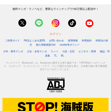
Comic ZERO-SUM (コミック ゼロサム) 2023年6月号[雑誌]
無料マンガ・ラノベなど、豊富なラインナップで188万冊以上配信中！
509
円 (税込)
カート
試し読み
あらすじを表示する
ログイン
Comic ZERO-SUM (コミック ゼロサム) 2023年5月号[雑誌]
ご利用ガイド
FAQ(よくある質問)
お問い合わせ
採用情報
利用規約
特商法の表
509
示
個人情報保護方針
cookie等ポリシー
円 (税込)
カート
少年・青年マンガ
少女・女性マンガ
ラノベ
小説・文芸
ビジネス・実用
雑誌・写
真集
TL
BL
試し読み
ブックライブ（BookLive!）は、BookLiveが運営する電子書店です。TOPPANホールディング
あらすじを表示する
ス、カルチュア・コンビニエンス・クラブ、テレビ朝日の出資を受け、日本最大級の電子書籍配
信サービスを行っています。
Comic ZERO-SUM (コミック ゼロサム) 2023年4月号[雑誌]
509
円 (税込)
カート
試し読み
あらすじを表示する
Comic ZERO-SUM (コミック ゼロサム) 2023年3月号[雑誌]