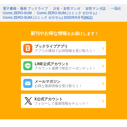
あらすじを表示する
電子書籍・漫画 ブックライブ
〉
少女・女性マンガ
〉
女性マンガ誌
〉
一迅社
〉
Comic ZERO-SUM
〉
Comic ZERO-SUM (コミック ゼロサム)
〉
Comic ZERO-SUM (コミック ゼロサム) 2023年12月号[雑誌]
Comic ZERO-SUM (コミック ゼロサム) 2020年9月号[雑誌]
509
円 (税込)
カート
新刊やお得な情報
をお届けします！
試し読み
あらすじを表示する
ブックライブアプリ
アプリの通知でお得情報を受け取ろう！
Comic ZERO-SUM (コミック ゼロサム) 2023年11月号[雑誌]
509
円 (税込)
LINE公式アカウント
カート
アカウント連携で限定クーポンゲット！
試し読み
メールマガジン
あらすじを表示する
お得な最新情報を受け取ろう！
Comic ZERO-SUM (コミック ゼロサム) 2023年10月号[雑誌]
X公式アカウント
509
円 (税込)
フォローして最新情報をチェック！
カート
試し読み
あらすじを表示する