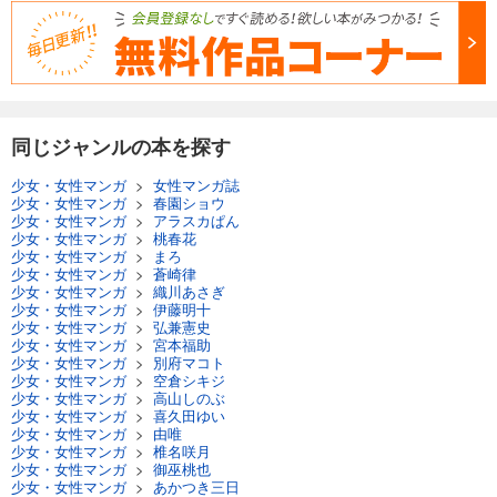
試し読み
あらすじを表示する
Comic ZERO-SUM (コミック ゼロサム) 2024年6月号[雑誌]
509
円 (税込)
カート
同じジャンルの本を探す
少女・女性マンガ
>
女性マンガ誌
試し読み
少女・女性マンガ
>
春園ショウ
あらすじを表示する
少女・女性マンガ
>
アラスカぱん
少女・女性マンガ
>
桃春花
Comic ZERO-SUM (コミック ゼロサム) 2024年5月号[雑誌]
少女・女性マンガ
>
まろ
少女・女性マンガ
>
蒼崎律
509
円 (税込)
少女・女性マンガ
>
織川あさぎ
カート
少女・女性マンガ
>
伊藤明十
少女・女性マンガ
>
弘兼憲史
少女・女性マンガ
>
宮本福助
試し読み
少女・女性マンガ
>
別府マコト
あらすじを表示する
少女・女性マンガ
>
空倉シキジ
少女・女性マンガ
>
高山しのぶ
Comic ZERO-SUM (コミック ゼロサム) 2024年4月号[雑誌]
少女・女性マンガ
>
喜久田ゆい
少女・女性マンガ
>
由唯
509
円 (税込)
少女・女性マンガ
>
椎名咲月
カート
少女・女性マンガ
>
御巫桃也
少女・女性マンガ
>
あかつき三日