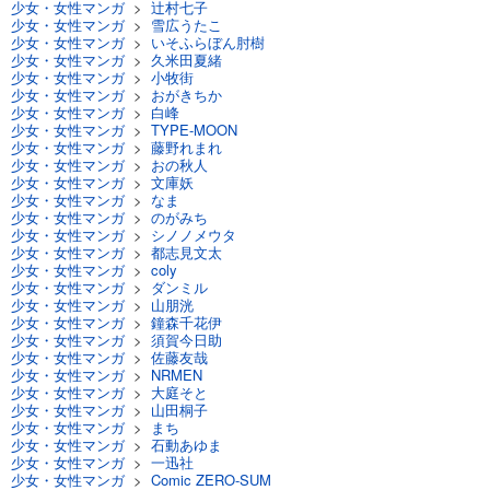
少女・女性マンガ
>
辻村七子
試し読み
少女・女性マンガ
>
雪広うたこ
あらすじを表示する
少女・女性マンガ
>
いそふらぼん肘樹
少女・女性マンガ
>
久米田夏緒
Comic ZERO-SUM (コミック ゼロサム) 2024年3月号[雑誌]
少女・女性マンガ
>
小牧街
少女・女性マンガ
>
おがきちか
509
円 (税込)
少女・女性マンガ
>
白峰
カート
少女・女性マンガ
>
TYPE-MOON
少女・女性マンガ
>
藤野れまれ
少女・女性マンガ
>
おの秋人
試し読み
少女・女性マンガ
>
文庫妖
あらすじを表示する
少女・女性マンガ
>
なま
少女・女性マンガ
>
のがみち
Comic ZERO-SUM (コミック ゼロサム) 2024年2月号[雑誌]
少女・女性マンガ
>
シノノメウタ
少女・女性マンガ
>
都志見文太
509
円 (税込)
少女・女性マンガ
>
coly
カート
少女・女性マンガ
>
ダンミル
少女・女性マンガ
>
山朋洸
少女・女性マンガ
>
鐘森千花伊
試し読み
少女・女性マンガ
>
須賀今日助
あらすじを表示する
少女・女性マンガ
>
佐藤友哉
少女・女性マンガ
>
NRMEN
Comic ZERO-SUM (コミック ゼロサム) 2024年1月号[雑誌]
少女・女性マンガ
>
大庭そと
少女・女性マンガ
>
山田桐子
509
円 (税込)
少女・女性マンガ
>
まち
カート
少女・女性マンガ
>
石動あゆま
少女・女性マンガ
>
一迅社
少女・女性マンガ
>
Comic ZERO-SUM
試し読み