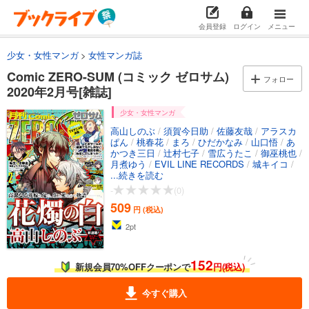
会員登録
ログイン
メニュー
少女・女性マンガ
女性マンガ誌
Comic ZERO-SUM (コミック ゼロサム)
フォロー
2020年2月号[雑誌]
少女・女性マンガ
高山しのぶ
/
須賀今日助
/
佐藤友哉
/
アラスカ
ぱん
/
桃春花
/
まろ
/
ひだかなみ
/
山口悟
/
あ
かつき三日
/
辻村七子
/
雪広うたこ
/
御巫桃也
/
月煮ゆう
/
EVIL LINE RECORDS
/
城キイコ
/
百瀬祐一郎
...続きを読む
/
いそふらぼん肘樹
/
ムネヤマヨシ
ミ
/
リベル・エンタテインメント
/
冨士原良
/
-
(0)
久米田夏緒
/
おの秋人
/
文庫妖
/
なま
/
尾羊英
/
509
喜久田ゆい
/
由唯
/
椎名咲月
/
白峰
/
TYPE-
円 (税込)
MOON
/
蒼崎律
/
織川あさぎ
/
伊藤明十
/
おが
2
pt
きちか
/
笹原智映
/
夏野ちより
/
雲屋ゆきお
/
小唄
152
新規会員70%OFFクーポンで
円(税込)
今すぐ購入