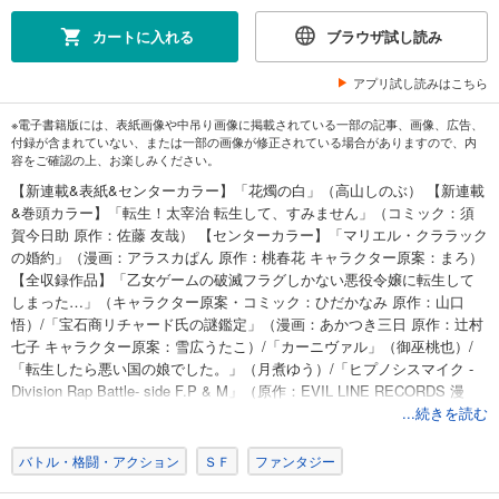
カートに入れる
ブラウザ試し読み
アプリ試し読みはこちら
※電子書籍版には、表紙画像や中吊り画像に掲載されている一部の記事、画像、広告、
付録が含まれていない、または一部の画像が修正されている場合がありますので、内
容をご確認の上、お楽しみください。
【新連載&表紙&センターカラー】「花燭の白」（高山しのぶ） 【新連載
&巻頭カラー】「転生！太宰治 転生して、すみません」（コミック：須
賀今日助 原作：佐藤 友哉） 【センターカラー】「マリエル・クララック
の婚約」（漫画：アラスカぱん 原作：桃春花 キャラクター原案：まろ）
【全収録作品】「乙女ゲームの破滅フラグしかない悪役令嬢に転生して
しまった…」（キャラクター原案・コミック：ひだかなみ 原作：山口
悟）/「宝石商リチャード氏の謎鑑定」（漫画：あかつき三日 原作：辻村
七子 キャラクター原案：雪広うたこ）/「カーニヴァル」（御巫桃也）/
「転生したら悪い国の娘でした。」（月煮ゆう）/「ヒプノシスマイク -
Division Rap Battle- side F.P & M」（原作：EVIL LINE RECORDS 漫
画：城キイコ シナリオ：百瀬祐一郎）/「神クズ☆アイドル」（いそふら
...続きを読む
ぼん肘樹）/「A3! AUTUMN」（漫画：ムネヤマヨシミ 原作：リベル・エ
ンタテインメント キャラクターデザイン：冨士原良）/「ボクラノキセ
バトル・格闘・アクション
ＳＦ
ファンタジー
キ」（久米田夏緒）/「家政魔導士の異世界生活～冒険中の家政婦業承り