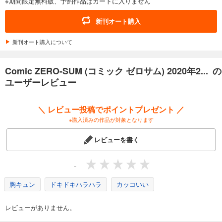
※期間限定無料版、予約作品はカートに入りません
あらすじを表示する
Comic ZERO-SUM (コミック ゼロサム) 2025年10月号[雑誌]
新刊オート購入
509
円 (税込)
カート
新刊オート購入について
試し読み
Comic ZERO-SUM (コミック ゼロサム) 2020年2... の
あらすじを表示する
ユーザーレビュー
Comic ZERO-SUM (コミック ゼロサム) 2025年9月号[雑誌]
509
円 (税込)
＼ レビュー投稿でポイントプレゼント ／
カート
※購入済みの作品が対象となります
試し読み
レビューを書く
あらすじを表示する
Comic ZERO-SUM (コミック ゼロサム) 2025年8月号[雑誌]
-
509
円 (税込)
カート
胸キュン
ドキドキハラハラ
カッコいい
試し読み
レビューがありません。
あらすじを表示する