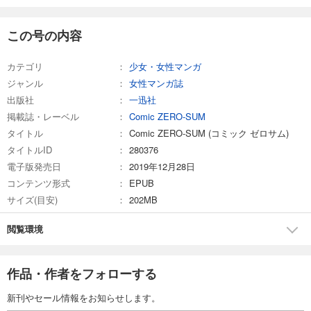
Comic ZERO-SUM (コミック ゼロサム) 2025年7月号[雑誌]
509
この号の内容
円 (税込)
カート
カテゴリ
少女・女性マンガ
試し読み
ジャンル
女性マンガ誌
あらすじを表示する
出版社
一迅社
Comic ZERO-SUM (コミック ゼロサム) 2025年6月号[雑誌]
掲載誌・レーベル
Comic ZERO-SUM
509
タイトル
円 (税込)
Comic ZERO-SUM (コミック ゼロサム)
カート
タイトルID
280376
電子版発売日
2019年12月28日
試し読み
コンテンツ形式
EPUB
あらすじを表示する
サイズ(目安)
202MB
Comic ZERO-SUM (コミック ゼロサム) 2025年5月号[雑誌]
閲覧環境
509
円 (税込)
カート
作品・作者をフォローする
試し読み
あらすじを表示する
新刊やセール情報をお知らせします。