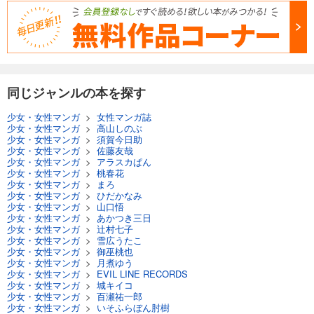
試し読み
あらすじを表示する
Comic ZERO-SUM (コミック ゼロサム) 2024年6月号[雑誌]
509
円 (税込)
カート
同じジャンルの本を探す
少女・女性マンガ
>
女性マンガ誌
試し読み
少女・女性マンガ
>
高山しのぶ
あらすじを表示する
少女・女性マンガ
>
須賀今日助
少女・女性マンガ
>
佐藤友哉
Comic ZERO-SUM (コミック ゼロサム) 2024年5月号[雑誌]
少女・女性マンガ
>
アラスカぱん
少女・女性マンガ
>
桃春花
509
円 (税込)
少女・女性マンガ
>
まろ
カート
少女・女性マンガ
>
ひだかなみ
少女・女性マンガ
>
山口悟
少女・女性マンガ
>
あかつき三日
試し読み
少女・女性マンガ
>
辻村七子
あらすじを表示する
少女・女性マンガ
>
雪広うたこ
少女・女性マンガ
>
御巫桃也
Comic ZERO-SUM (コミック ゼロサム) 2024年4月号[雑誌]
少女・女性マンガ
>
月煮ゆう
少女・女性マンガ
>
EVIL LINE RECORDS
509
円 (税込)
少女・女性マンガ
>
城キイコ
カート
少女・女性マンガ
>
百瀬祐一郎
少女・女性マンガ
>
いそふらぼん肘樹