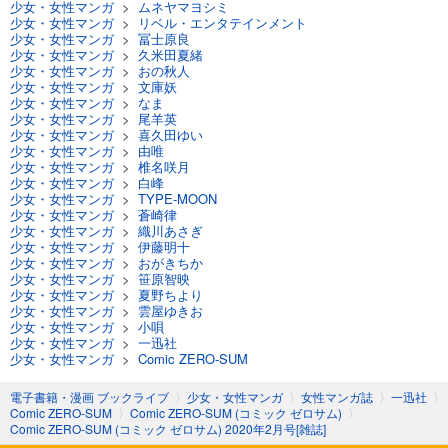
少女・女性マンガ
>
ムネヤマヨシミ
試し読み
少女・女性マンガ
>
リベル・エンタテインメント
あらすじを表示する
少女・女性マンガ
>
冨士原良
少女・女性マンガ
>
久米田夏緒
Comic ZERO-SUM (コミック ゼロサム) 2024年3月号[雑誌]
少女・女性マンガ
>
おの秋人
少女・女性マンガ
>
文庫妖
509
円 (税込)
少女・女性マンガ
>
なま
カート
少女・女性マンガ
>
尾羊英
少女・女性マンガ
>
喜久田ゆい
少女・女性マンガ
>
由唯
試し読み
少女・女性マンガ
>
椎名咲月
あらすじを表示する
少女・女性マンガ
>
白峰
少女・女性マンガ
>
TYPE-MOON
Comic ZERO-SUM (コミック ゼロサム) 2024年2月号[雑誌]
少女・女性マンガ
>
蒼崎律
少女・女性マンガ
>
織川あさぎ
509
円 (税込)
少女・女性マンガ
>
伊藤明十
カート
少女・女性マンガ
>
おがきちか
少女・女性マンガ
>
笹原智映
少女・女性マンガ
>
夏野ちより
試し読み
少女・女性マンガ
>
雲屋ゆきお
あらすじを表示する
少女・女性マンガ
>
小唄
少女・女性マンガ
>
一迅社
Comic ZERO-SUM (コミック ゼロサム) 2024年1月号[雑誌]
少女・女性マンガ
>
Comic ZERO-SUM
509
円 (税込)
カート
電子書籍・漫画 ブックライブ
〉
少女・女性マンガ
〉
女性マンガ誌
〉
一迅社
〉
Comic ZERO-SUM
〉
Comic ZERO-SUM (コミック ゼロサム)
〉
Comic ZERO-SUM (コミック ゼロサム) 2020年2月号[雑誌]
試し読み