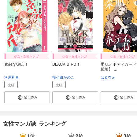
509
円 (税込)
カート
試し読み
あらすじを表示する
Comic ZERO-SUM (コミック ゼロサム) 2024年12月号[雑誌]
509
円 (税込)
カート
少女・女性マンガ
少女・女性マンガ
少女・女性マンガ
素敵な彼氏 1
BLACK BIRD 1
柔肌とボディガード
試し読み
載版】 ...
あらすじを表示する
河原和音
桜小路かのこ
はるウォ
Comic ZERO-SUM (コミック ゼロサム) 2024年11月号[雑誌]
完結
完結
509
円 (税込)
カート
試し読み
試し読み
試し読み
試し読み
あらすじを表示する
女性マンガ誌 ランキング
Comic ZERO-SUM (コミック ゼロサム) 2024年10月号[雑誌]
509
円 (税込)
1位
2位
3位