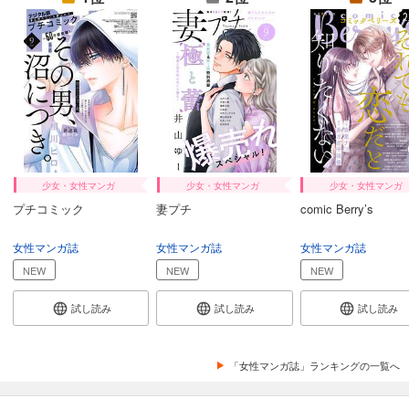
カート
試し読み
あらすじを表示する
Comic ZERO-SUM (コミック ゼロサム) 2024年9月号[雑誌]
509
円 (税込)
カート
試し読み
少女・女性マンガ
少女・女性マンガ
少女・女性マンガ
あらすじを表示する
プチコミック
妻プチ
comic Berry’s
Comic ZERO-SUM (コミック ゼロサム) 2024年8月号[雑誌]
女性マンガ誌
女性マンガ誌
女性マンガ誌
509
円 (税込)
カート
NEW
NEW
NEW
試し読み
試し読み
試し読み
試し読み
あらすじを表示する
Comic ZERO-SUM (コミック ゼロサム) 2024年7月号[雑誌]
「女性マンガ誌」ランキングの一覧へ
509
円 (税込)
カート