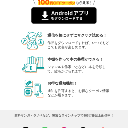
Comic ZERO-SUM (コミック ゼロサム) 2023年9月号[雑誌]
509
円 (税込)
カート
試し読み
通信を気にせずにサクサク読める！
あらすじを表示する
作品をダウンロードすれば、いつでもど
こでも読書が楽しめます。
Comic ZERO-SUM (コミック ゼロサム) 2023年8月号[雑誌]
509
円 (税込)
本棚を作って本の整理ができる！
カート
ジャンルや作家ごとなどに本を分類し
て、鍵もかけられます。
試し読み
あらすじを表示する
お得な通知機能！
Comic ZERO-SUM (コミック ゼロサム) 2023年7月号[雑誌]
通知を許可すると、お得なクーポン情報
などが届きます。
509
円 (税込)
カート
試し読み
無料マンガ・ラノベなど、豊富なラインナップで188万冊以上配信中！
あらすじを表示する