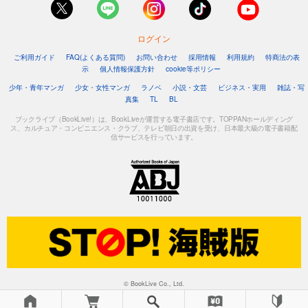
Comic ZERO-SUM (コミック ゼロサム) 2023年6月号[雑誌]
509
円 (税込)
カート
ログイン
ご利用ガイド
FAQ(よくある質問)
お問い合わせ
採用情報
利用規約
特商法の表
試し読み
示
個人情報保護方針
cookie等ポリシー
あらすじを表示する
少年・青年マンガ
少女・女性マンガ
ラノベ
小説・文芸
ビジネス・実用
雑誌・写
真集
TL
BL
Comic ZERO-SUM (コミック ゼロサム) 2023年5月号[雑誌]
ブックライブ（BookLive!）は、BookLiveが運営する電子書店です。TOPPANホールディング
509
円 (税込)
ス、カルチュア・コンビニエンス・クラブ、テレビ朝日の出資を受け、日本最大級の電子書籍配
カート
信サービスを行っています。
試し読み
あらすじを表示する
Comic ZERO-SUM (コミック ゼロサム) 2023年4月号[雑誌]
509
円 (税込)
カート
試し読み
あらすじを表示する
© BookLive Co., Ltd.
Comic ZERO-SUM (コミック ゼロサム) 2023年3月号[雑誌]