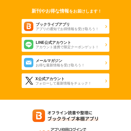
あらすじを表示する
新刊やお得な情報
をお届けします！
Comic ZERO-SUM (コミック ゼロサム) 2023年12月号[雑誌]
509
円 (税込)
ブックライブアプリ
カート
アプリの通知でお得情報を受け取ろう！
試し読み
LINE公式アカウント
あらすじを表示する
アカウント連携で限定クーポンゲット！
Comic ZERO-SUM (コミック ゼロサム) 2023年11月号[雑誌]
メールマガジン
509
円 (税込)
お得な最新情報を受け取ろう！
カート
X公式アカウント
試し読み
フォローして最新情報をチェック！
あらすじを表示する
Comic ZERO-SUM (コミック ゼロサム) 2023年10月号[雑誌]
509
円 (税込)
カート
試し読み
あらすじを表示する