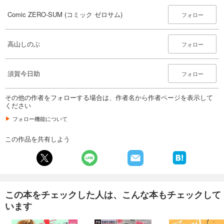
Comic ZERO-SUM (コミック ゼロサム) 2025年4月号[雑誌]
509
Comic ZERO-SUM (コミック ゼロサム)
円 (税込)
フォロー
カート
高山しのぶ
試し読み
フォロー
あらすじを表示する
Comic ZERO-SUM (コミック ゼロサム) 2025年3月号[雑誌]
須賀今日助
フォロー
509
円 (税込)
カート
その他の作者をフォローする場合は、作者名から作者ページを表示して
ください
試し読み
フォロー機能について
あらすじを表示する
この作品を共有しよう
Comic ZERO-SUM (コミック ゼロサム) 2025年2月号[雑誌]
509
円 (税込)
カート
試し読み
この本をチェックした人は、こんな本もチェックして
あらすじを表示する
います
Comic ZERO-SUM (コミック ゼロサム) 2025年1月号[雑誌]