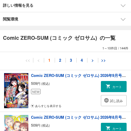
ます！～」（コミック：おの秋人 原作：文庫 妖 キャラクター原案：な
詳しい情報を見る
ま）/「災禍の神は願わない」（尾羊 英）/「虫かぶり姫」（漫画：喜久田
ゆい 原作：由唯 キャラクター原案：椎名咲月）/「Fate/Grand Order -
mortalis:stella-」（漫画：白峰 原作：TYPE-MOON）/「竜騎士のお気に
閲覧環境
入り」（コミック：蒼崎 律 原作：織川あさぎ キャラクター原案：伊藤明
十）/「彼に依頼してはいけません」（雪広うたこ）/「Landreaall」（お
がきちか）/【出張版】「チート少女が暴君聖王に溺愛されそうですが、
Comic ZERO-SUM (コミック ゼロサム) の一覧
今は魔法に夢中なんです!!!」（コミック：笹原智映 原作：夏野ちより キ
ャラクター原案：雲屋ゆきお）/【読み切り】「若王子くんと殿宮さん」
1～10件目
/
144件
（小唄） ※本電子書籍の表紙・目次・広告・情報・価格は、紙で発行した
当時のものとなります。電子版に付録は含まれておりません。また、作
<<
<
1
2
3
4
>
>>
品のラインナップ・記事等が目次と異なる場合もございます。何卒ご了
承ください。
Comic ZERO-SUM (コミック ゼロサム) 2026年9月号[雑誌]
509
円 (税込)
カート
NEW
試し読み
あらすじを表示する
Comic ZERO-SUM (コミック ゼロサム) 2026年8月号[雑誌]
509
円 (税込)
カート