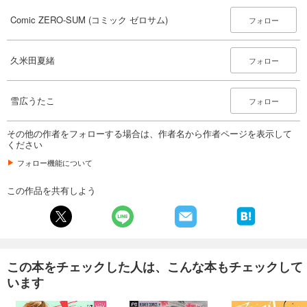
Comic ZERO-SUM (コミック ゼロサム) 2025年4月号[雑誌]
509
Comic ZERO-SUM (コミック ゼロサム)
円 (税込)
フォロー
カート
久米田夏緒
試し読み
フォロー
あらすじを表示する
Comic ZERO-SUM (コミック ゼロサム) 2025年3月号[雑誌]
雪広うたこ
フォロー
509
円 (税込)
カート
その他の作者をフォローする場合は、作者名から作者ページを表示して
ください
試し読み
フォロー機能について
あらすじを表示する
この作品を共有しよう
Comic ZERO-SUM (コミック ゼロサム) 2025年2月号[雑誌]
509
円 (税込)
カート
試し読み
この本をチェックした人は、こんな本もチェックして
あらすじを表示する
います
Comic ZERO-SUM (コミック ゼロサム) 2025年1月号[雑誌]