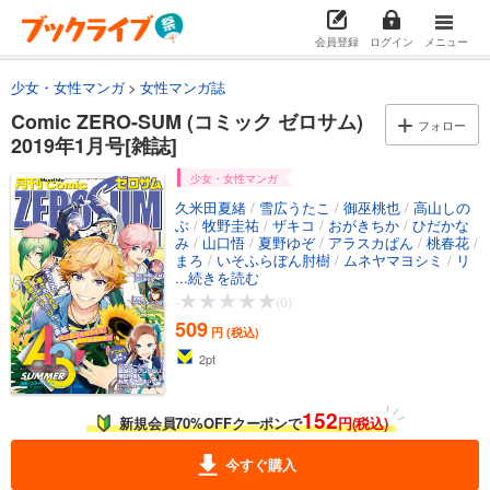
会員登録
ログイン
メニュー
少女・女性マンガ
女性マンガ誌
Comic ZERO-SUM (コミック ゼロサム)
フォロー
2019年1月号[雑誌]
少女・女性マンガ
久米田夏緒
/
雪広うたこ
/
御巫桃也
/
高山しの
ぶ
/
牧野圭祐
/
ザキコ
/
おがきちか
/
ひだかな
み
/
山口悟
/
夏野ゆぞ
/
アラスカぱん
/
桃春花
/
まろ
/
いそふらぼん肘樹
/
ムネヤマヨシミ
/
リ
ベル・エンタテインメント
...続きを読む
/
冨士原良
/
遠藤海
成
/
朝谷コトリ
/
ふじわら（ムービック）
/
志
-
(0)
島とひろ
/
沙月ゆう
/
さっちゃん
/
オトメイト
509
／WrightFlyerStudios
/
如歌
/
那多ここね
/
石動
円 (税込)
あゆま
/
ありまけいこ
2
pt
152
新規会員70%OFFクーポンで
円(税込)
今すぐ購入