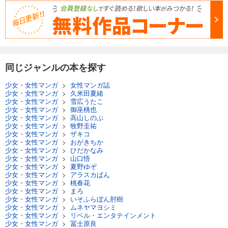
試し読み
あらすじを表示する
Comic ZERO-SUM (コミック ゼロサム) 2024年6月号[雑誌]
509
円 (税込)
カート
同じジャンルの本を探す
少女・女性マンガ
>
女性マンガ誌
試し読み
少女・女性マンガ
>
久米田夏緒
あらすじを表示する
少女・女性マンガ
>
雪広うたこ
少女・女性マンガ
>
御巫桃也
Comic ZERO-SUM (コミック ゼロサム) 2024年5月号[雑誌]
少女・女性マンガ
>
高山しのぶ
少女・女性マンガ
>
牧野圭祐
509
円 (税込)
少女・女性マンガ
>
ザキコ
カート
少女・女性マンガ
>
おがきちか
少女・女性マンガ
>
ひだかなみ
少女・女性マンガ
>
山口悟
試し読み
少女・女性マンガ
>
夏野ゆぞ
あらすじを表示する
少女・女性マンガ
>
アラスカぱん
少女・女性マンガ
>
桃春花
Comic ZERO-SUM (コミック ゼロサム) 2024年4月号[雑誌]
少女・女性マンガ
>
まろ
少女・女性マンガ
>
いそふらぼん肘樹
509
円 (税込)
少女・女性マンガ
>
ムネヤマヨシミ
カート
少女・女性マンガ
>
リベル・エンタテインメント
少女・女性マンガ
>
冨士原良