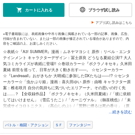
カートに入れる
ブラウザ試し読み
アプリ試し読みはこちら
※電子書籍版には、表紙画像や中吊り画像に掲載されている一部の記事、画像、広告、
付録が含まれていない、または一部の画像が修正されている場合がありますので、内
容をご確認の上、お楽しみください。
☆表紙☆『A3! SUMMER』漫画：ムネヤマヨシミ 原作：リベル・エンタ
テインメント キャラクターデザイン：冨士原良 どうなる夏組公演!? 大人
気コミカライズが表紙に登場!! ☆巻頭カラー☆『ボクラノキセキ』久米田
夏緒 前世を巡って、日常が大きく動き出す――。 ☆センターカラー
☆『Landreaall』おがきちか 大哨戒に参加したDXたちは――!? ☆センタ
ーカラー☆「虫かぶり姫」漫画：喜久田ゆい 原作：由唯 キャラクター原
案：椎名咲月 自分の気持ちに気づいたエリアーナ。その思いの行く先
は……？ 【全収録作品】「ボクラノキセキ」（久米田夏緒）/「彼に依頼
してはいけません」（雪広うたこ）/「カーニヴァル」（御巫桃也）/「未
完成サイコロトニクス」（高山しのぶ）/「荒野に煙るは死の香り」（原
作：牧野圭祐 作画：ザキコ）/「Landreaall」(おがきちか）/「乙女ゲーム
...続きを読む
の破滅フラグしかない悪役令嬢に転生してしまった…」（キャラクター
原案・コミック：ひだかなみ 原作：山口悟）/「カーストヘイト」（夏野
バトル・格闘・アクション
ＳＦ
ファンタジー
ゆぞ）/「マリエル・クララックの婚約」（漫画：アラスカぱん 原作：桃