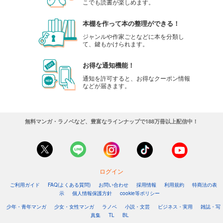
こでも読書が楽しめます。
Comic ZERO-SUM (コミック ゼロサム) 2023年9月号[雑誌]
本棚を作って本の整理ができる！
509
円 (税込)
カート
ジャンルや作家ごとなどに本を分類し
て、鍵もかけられます。
試し読み
お得な通知機能！
あらすじを表示する
通知を許可すると、お得なクーポン情報
などが届きます。
Comic ZERO-SUM (コミック ゼロサム) 2023年8月号[雑誌]
509
円 (税込)
カート
無料マンガ・ラノベなど、豊富なラインナップで188万冊以上配信中！
試し読み
あらすじを表示する
Comic ZERO-SUM (コミック ゼロサム) 2023年7月号[雑誌]
509
ログイン
円 (税込)
カート
ご利用ガイド
FAQ(よくある質問)
お問い合わせ
採用情報
利用規約
特商法の表
示
個人情報保護方針
cookie等ポリシー
試し読み
少年・青年マンガ
少女・女性マンガ
ラノベ
小説・文芸
ビジネス・実用
雑誌・写
あらすじを表示する
真集
TL
BL