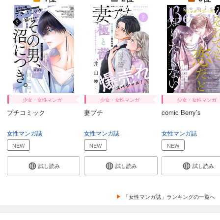
カート
試し読み
あらすじを表示する
Comic ZERO-SUM (コミック ゼロサム) 2024年9月号[雑誌]
509
円 (税込)
カート
試し読み
少女・女性マンガ
少女・女性マンガ
少女・女性マンガ
あらすじを表示する
プチコミック
妻プチ
comic Berry’s
Comic ZERO-SUM (コミック ゼロサム) 2024年8月号[雑誌]
女性マンガ誌
女性マンガ誌
女性マンガ誌
509
円 (税込)
カート
NEW
NEW
NEW
試し読み
試し読み
試し読み
試し読み
あらすじを表示する
Comic ZERO-SUM (コミック ゼロサム) 2024年7月号[雑誌]
「女性マンガ誌」ランキングの一覧へ
509
円 (税込)
カート