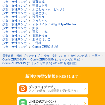
少女・女性マンガ
>
遠藤海成
試し読み
少女・女性マンガ
>
朝谷コトリ
あらすじを表示する
少女・女性マンガ
>
ふじわら（ムービック）
少女・女性マンガ
>
志島とひろ
Comic ZERO-SUM (コミック ゼロサム) 2024年3月号[雑誌]
少女・女性マンガ
>
沙月ゆう
少女・女性マンガ
>
さっちゃん
509
円 (税込)
少女・女性マンガ
>
オトメイト／WrightFlyerStudios
カート
少女・女性マンガ
>
如歌
少女・女性マンガ
>
那多ここね
少女・女性マンガ
>
石動あゆま
試し読み
少女・女性マンガ
>
ありまけいこ
あらすじを表示する
少女・女性マンガ
>
一迅社
少女・女性マンガ
>
Comic ZERO-SUM
Comic ZERO-SUM (コミック ゼロサム) 2024年2月号[雑誌]
電子書籍・漫画 ブックライブ
〉
少女・女性マンガ
〉
女性マンガ誌
〉
一迅社
〉
509
円 (税込)
カート
Comic ZERO-SUM
〉
Comic ZERO-SUM (コミック ゼロサム)
〉
Comic ZERO-SUM (コミック ゼロサム) 2019年1月号[雑誌]
試し読み
あらすじを表示する
新刊やお得な情報
をお届けします！
Comic ZERO-SUM (コミック ゼロサム) 2024年1月号[雑誌]
ブックライブアプリ
509
円 (税込)
アプリの通知でお得情報を受け取ろう！
カート
LINE公式アカウント
試し読み
アカウント連携で限定クーポンゲット！