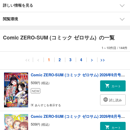
春花 キャラクター原案：まろ）/「神クズ☆アイドル」（いそふらぼん肘
詳しい情報を見る
樹）/「A3! SUMMER」（漫画：ムネヤマヨシミ 原作：リベル・エンタテ
インメント キャラクターデザイン：冨士原良）/「破天荒遊戯」（遠藤海
成）/「TSUKIPRO THE ANIMATION」（漫画：朝谷コトリ 原作：ふじわ
閲覧環境
ら(ムービック) キャラクター原案：志島とひろ 沙月ゆう）/「Library
Cross∞ ～The Lost Memory～」（漫画：さっちゃん 原作：オトメイ
ト/Wright Flyer Studios）/「あけのもり」（如歌）/「先生もネット世
Comic ZERO-SUM (コミック ゼロサム) の一覧
代」（那多ここね）/「コーセルテルの竜術士～子竜物語～」（石動あゆ
ま）/「少年はカッコウを孕む」（ありまけいこ） ※本電子書籍の表紙・
1～10件目
/
144件
目次・広告・情報・価格は、紙で発行した当時のものとなります。電子
版に付録は含まれておりません。また、作品のラインナップ・記事等が
<<
<
1
2
3
4
>
>>
目次と異なる場合もございます。何卒ご了承ください。
Comic ZERO-SUM (コミック ゼロサム) 2026年9月号[雑誌]
509
円 (税込)
カート
NEW
試し読み
あらすじを表示する
Comic ZERO-SUM (コミック ゼロサム) 2026年8月号[雑誌]
509
円 (税込)
カート