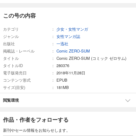
Comic ZERO-SUM (コミック ゼロサム) 2025年7月号[雑誌]
509
この号の内容
円 (税込)
カート
カテゴリ
少女・女性マンガ
試し読み
ジャンル
女性マンガ誌
あらすじを表示する
出版社
一迅社
Comic ZERO-SUM (コミック ゼロサム) 2025年6月号[雑誌]
掲載誌・レーベル
Comic ZERO-SUM
509
タイトル
円 (税込)
Comic ZERO-SUM (コミック ゼロサム)
カート
タイトルID
280376
電子版発売日
2018年11月28日
試し読み
コンテンツ形式
EPUB
あらすじを表示する
サイズ(目安)
181MB
Comic ZERO-SUM (コミック ゼロサム) 2025年5月号[雑誌]
閲覧環境
509
円 (税込)
カート
作品・作者をフォローする
試し読み
あらすじを表示する
新刊やセール情報をお知らせします。