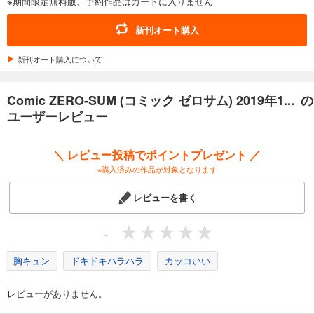
※期間限定無料版、予約作品はカートに入りません
あらすじを表示する
Comic ZERO-SUM (コミック ゼロサム) 2025年10月号[雑誌]
新刊オート購入
509
円 (税込)
カート
新刊オート購入について
試し読み
Comic ZERO-SUM (コミック ゼロサム) 2019年1... の
あらすじを表示する
ユーザーレビュー
Comic ZERO-SUM (コミック ゼロサム) 2025年9月号[雑誌]
509
円 (税込)
＼ レビュー投稿でポイントプレゼント ／
カート
※購入済みの作品が対象となります
試し読み
レビューを書く
あらすじを表示する
Comic ZERO-SUM (コミック ゼロサム) 2025年8月号[雑誌]
-
509
円 (税込)
カート
胸キュン
ドキドキハラハラ
カッコいい
試し読み
レビューがありません。
あらすじを表示する