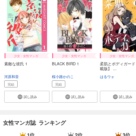
509
円 (税込)
カート
試し読み
あらすじを表示する
Comic ZERO-SUM (コミック ゼロサム) 2024年12月号[雑誌]
509
円 (税込)
カート
少女・女性マンガ
少女・女性マンガ
少女・女性マンガ
素敵な彼氏 1
BLACK BIRD 1
柔肌とボディガード
試し読み
載版】 ...
あらすじを表示する
河原和音
桜小路かのこ
はるウォ
Comic ZERO-SUM (コミック ゼロサム) 2024年11月号[雑誌]
完結
完結
509
円 (税込)
カート
試し読み
試し読み
試し読み
試し読み
あらすじを表示する
女性マンガ誌 ランキング
Comic ZERO-SUM (コミック ゼロサム) 2024年10月号[雑誌]
509
円 (税込)
1位
2位
3位