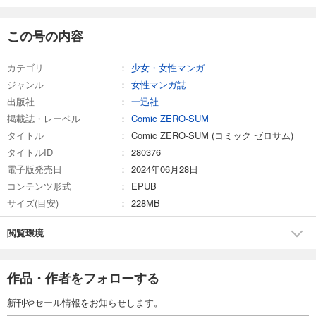
Comic ZERO-SUM (コミック ゼロサム) 2025年7月号[雑誌]
509
この号の内容
円 (税込)
カート
カテゴリ
少女・女性マンガ
試し読み
ジャンル
女性マンガ誌
あらすじを表示する
出版社
一迅社
Comic ZERO-SUM (コミック ゼロサム) 2025年6月号[雑誌]
掲載誌・レーベル
Comic ZERO-SUM
509
タイトル
円 (税込)
Comic ZERO-SUM (コミック ゼロサム)
カート
タイトルID
280376
電子版発売日
2024年06月28日
試し読み
コンテンツ形式
EPUB
あらすじを表示する
サイズ(目安)
228MB
Comic ZERO-SUM (コミック ゼロサム) 2025年5月号[雑誌]
閲覧環境
509
円 (税込)
カート
作品・作者をフォローする
試し読み
あらすじを表示する
新刊やセール情報をお知らせします。