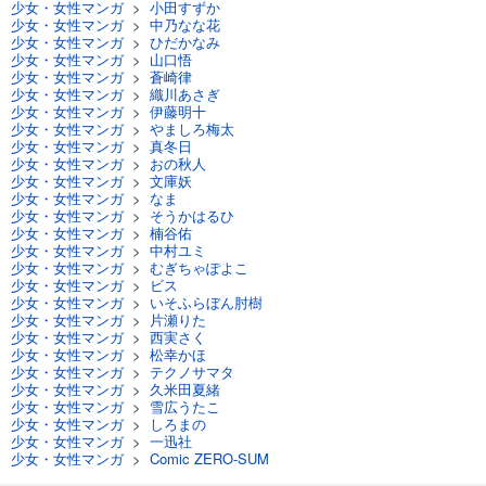
少女・女性マンガ
>
小田すずか
試し読み
少女・女性マンガ
>
中乃なな花
あらすじを表示する
少女・女性マンガ
>
ひだかなみ
少女・女性マンガ
>
山口悟
Comic ZERO-SUM (コミック ゼロサム) 2024年3月号[雑誌]
少女・女性マンガ
>
蒼崎律
少女・女性マンガ
>
織川あさぎ
509
円 (税込)
少女・女性マンガ
>
伊藤明十
カート
少女・女性マンガ
>
やましろ梅太
少女・女性マンガ
>
真冬日
少女・女性マンガ
>
おの秋人
試し読み
少女・女性マンガ
>
文庫妖
あらすじを表示する
少女・女性マンガ
>
なま
少女・女性マンガ
>
そうかはるひ
Comic ZERO-SUM (コミック ゼロサム) 2024年2月号[雑誌]
少女・女性マンガ
>
楠谷佑
少女・女性マンガ
>
中村ユミ
509
円 (税込)
少女・女性マンガ
>
むぎちゃぽよこ
カート
少女・女性マンガ
>
ビス
少女・女性マンガ
>
いそふらぼん肘樹
少女・女性マンガ
>
片瀬りた
試し読み
少女・女性マンガ
>
西実さく
あらすじを表示する
少女・女性マンガ
>
松幸かほ
少女・女性マンガ
>
テクノサマタ
Comic ZERO-SUM (コミック ゼロサム) 2024年1月号[雑誌]
少女・女性マンガ
>
久米田夏緒
少女・女性マンガ
>
雪広うたこ
509
円 (税込)
少女・女性マンガ
>
しろまの
カート
少女・女性マンガ
>
一迅社
少女・女性マンガ
>
Comic ZERO-SUM
試し読み