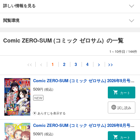
お気に入り」（コミック：蒼崎律 原作：織川あさぎ キャラクター原案：
詳しい情報を見る
伊藤明十）「悪の華道を行きましょう」（漫画：やましろ梅太 原作：真
冬日）「家政魔導士の異世界生活～冒険中の家政婦業承ります！～」
（コミック：おの秋人 原作：文庫妖 キャラクター原案：なま）「ルーム
閲覧環境
メイトと謎解きを」（漫画：そうかはるひ 原作：楠谷佑 キャラクターデ
ザイン原案：中村ユミ）「ヤンキー漫画に転生したら、何故か総長に餌
付けされてます。」（キャラクター原案・コミック：むぎちゃぽよこ 原
Comic ZERO-SUM (コミック ゼロサム) の一覧
作：ビス）【番外編】「神クズ☆アイドル」（いそふらぼん肘樹）「夢
なら醒めてよ」（片瀬りた）「こぎつね、わらわら 稲荷神のまかない飯
1～10件目
/
144件
いただきますっ！」（漫画：西実さく 原作：松幸かほ キャラクター原
案：テクノサマタ）「ボクラノキセキ」（久米田夏緒）「彼に依頼して
<<
<
1
2
3
4
>
>>
はいけません」（雪広うたこ）【読切】「不死身の人」（しろまの）
※「Fate/Grand Order -mortalis:stella-」（漫画：白峰 原作：TYPE-
Comic ZERO-SUM (コミック ゼロサム) 2026年9月号[雑誌]
MOON）、「悲劇の元凶となる最強外道ラスボス女王は民の為に尽くし
ます。 To The Savior」 （作画：かわのあきこ ネーム構成：こがわみさ
509
円 (税込)
カート
き 原作：天壱 キャラクター原案：鈴ノ助）は都合により休載させていた
NEW
だきます。※本電子書籍の表紙・目次・広告・情報・価格は、紙で発行し
た当時のものとなります。電子版に付録は含まれておりません。また、
試し読み
作品のラインナップ・記事等が目次と異なる場合もございます。何卒ご
あらすじを表示する
了承ください。
Comic ZERO-SUM (コミック ゼロサム) 2026年8月号[雑誌]
509
円 (税込)
カート