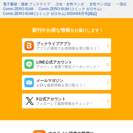
あらすじを表示する
電子書籍・漫画 ブックライブ
〉
少女・女性マンガ
〉
女性マンガ誌
〉
一迅社
〉
Comic ZERO-SUM
〉
Comic ZERO-SUM (コミック ゼロサム)
〉
Comic ZERO-SUM (コミック ゼロサム) 2024年8月号[雑誌]
Comic ZERO-SUM (コミック ゼロサム) 2023年12月号[雑誌]
509
円 (税込)
カート
新刊やお得な情報
をお届けします！
試し読み
ブックライブアプリ
あらすじを表示する
アプリの通知でお得情報を受け取ろう！
Comic ZERO-SUM (コミック ゼロサム) 2023年11月号[雑誌]
LINE公式アカウント
509
円 (税込)
アカウント連携で限定クーポンゲット！
カート
メールマガジン
試し読み
お得な最新情報を受け取ろう！
あらすじを表示する
X公式アカウント
Comic ZERO-SUM (コミック ゼロサム) 2023年10月号[雑誌]
フォローして最新情報をチェック！
509
円 (税込)
カート
試し読み
あらすじを表示する