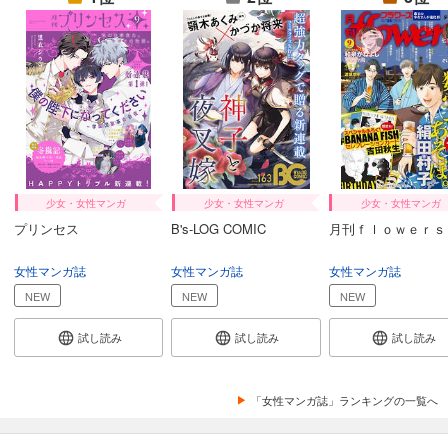
カート
試し読み
あらすじを表示する
Comic ZERO-SUM (コミック ゼロサム) 2024年9月号[雑誌]
509
円 (税込)
カート
試し読み
少女・女性マンガ
少女・女性マンガ
少女・女性マンガ
あらすじを表示する
プリンセス
B's-LOG COMIC
月刊ｆｌｏｗｅｒｓ
Comic ZERO-SUM (コミック ゼロサム) 2024年8月号[雑誌]
女性マンガ誌
女性マンガ誌
女性マンガ誌
509
円 (税込)
カート
NEW
NEW
NEW
試し読み
試し読み
試し読み
試し読み
あらすじを表示する
Comic ZERO-SUM (コミック ゼロサム) 2024年7月号[雑誌]
「女性マンガ誌」ランキングの一覧へ
509
円 (税込)
カート