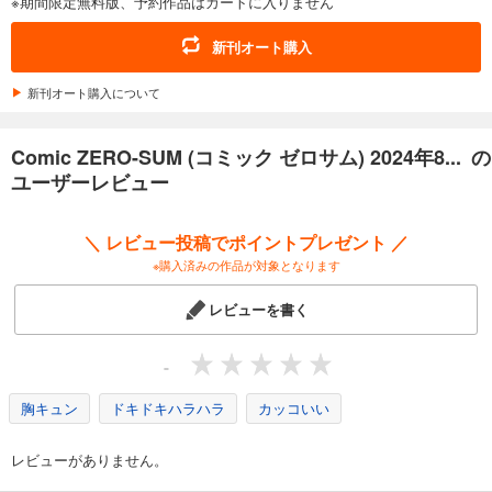
※期間限定無料版、予約作品はカートに入りません
あらすじを表示する
Comic ZERO-SUM (コミック ゼロサム) 2025年10月号[雑誌]
新刊オート購入
509
円 (税込)
カート
新刊オート購入について
試し読み
Comic ZERO-SUM (コミック ゼロサム) 2024年8... の
あらすじを表示する
ユーザーレビュー
Comic ZERO-SUM (コミック ゼロサム) 2025年9月号[雑誌]
509
円 (税込)
＼ レビュー投稿でポイントプレゼント ／
カート
※購入済みの作品が対象となります
試し読み
レビューを書く
あらすじを表示する
Comic ZERO-SUM (コミック ゼロサム) 2025年8月号[雑誌]
-
509
円 (税込)
カート
胸キュン
ドキドキハラハラ
カッコいい
試し読み
レビューがありません。
あらすじを表示する