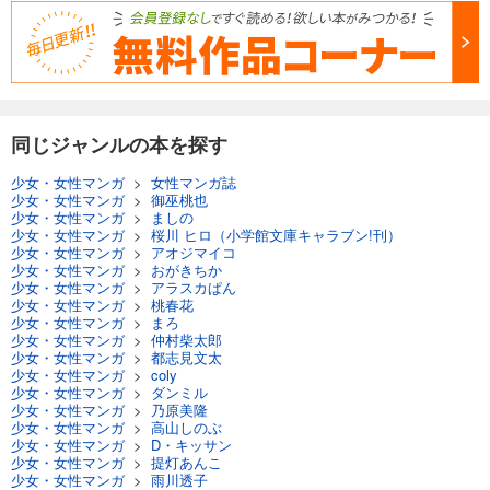
試し読み
あらすじを表示する
Comic ZERO-SUM (コミック ゼロサム) 2024年6月号[雑誌]
509
円 (税込)
カート
同じジャンルの本を探す
少女・女性マンガ
>
女性マンガ誌
試し読み
少女・女性マンガ
>
御巫桃也
あらすじを表示する
少女・女性マンガ
>
ましの
少女・女性マンガ
>
桜川 ヒロ（小学館文庫キャラブン!刊）
Comic ZERO-SUM (コミック ゼロサム) 2024年5月号[雑誌]
少女・女性マンガ
>
アオジマイコ
少女・女性マンガ
>
おがきちか
509
円 (税込)
少女・女性マンガ
>
アラスカぱん
カート
少女・女性マンガ
>
桃春花
少女・女性マンガ
>
まろ
少女・女性マンガ
>
仲村柴太郎
試し読み
少女・女性マンガ
>
都志見文太
あらすじを表示する
少女・女性マンガ
>
coly
少女・女性マンガ
>
ダンミル
Comic ZERO-SUM (コミック ゼロサム) 2024年4月号[雑誌]
少女・女性マンガ
>
乃原美隆
少女・女性マンガ
>
高山しのぶ
509
円 (税込)
少女・女性マンガ
>
D・キッサン
カート
少女・女性マンガ
>
提灯あんこ
少女・女性マンガ
>
雨川透子