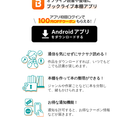
Comic ZERO-SUM (コミック ゼロサム) 2023年9月号[雑誌]
509
円 (税込)
カート
試し読み
あらすじを表示する
Comic ZERO-SUM (コミック ゼロサム) 2023年8月号[雑誌]
通信を気にせずにサクサク読める！
509
円 (税込)
カート
作品をダウンロードすれば、いつでもど
こでも読書が楽しめます。
試し読み
本棚を作って本の整理ができる！
あらすじを表示する
ジャンルや作家ごとなどに本を分類し
て、鍵もかけられます。
Comic ZERO-SUM (コミック ゼロサム) 2023年7月号[雑誌]
509
円 (税込)
お得な通知機能！
カート
通知を許可すると、お得なクーポン情報
などが届きます。
試し読み
あらすじを表示する