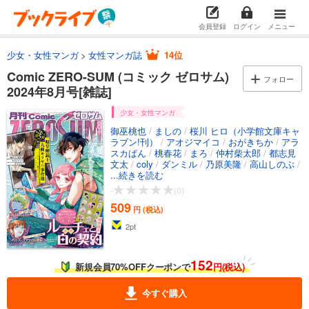
会員登録
ログイン
メニュー
少女・女性マンガ
女性マンガ誌
14位
Comic ZERO-SUM (コミック ゼロサム)
フォロー
2024年8月号[雑誌]
少女・女性マンガ
御巫桃也
/
ましの
/
桜川 ヒロ（小学館文庫キャ
ラブン!刊）
/
アオジマイコ
/
おがきちか
/
アラ
スカぱん
/
桃春花
/
まろ
/
仲村柴太郎
/
都志見
文太
/
coly
/
ダンミル
/
乃原美隆
/
高山しのぶ
/
D・キッサン
...続きを読む
/
提灯あんこ
/
雨川透子
/
小田す
ずか
/
中乃なな花
/
ひだかなみ
/
山口悟
/
蒼崎
-
(0)
律
/
織川あさぎ
/
伊藤明十
/
やましろ梅太
/
真
509
冬日
/
おの秋人
/
文庫妖
/
なま
/
そうかはるひ
/
円 (税込)
楠谷佑
/
中村ユミ
/
むぎちゃぽよこ
/
ビス
/
い
2
pt
そふらぼん肘樹
/
片瀬りた
/
西実さく
/
松幸か
ほ
/
テクノサマタ
/
久米田夏緒
/
雪広うたこ
/
しろまの
152
新規会員70%OFFクーポンで
円(税込)
今すぐ購入