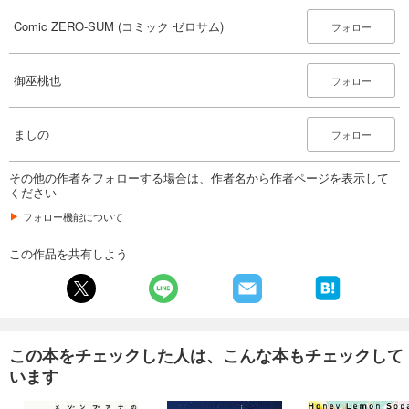
Comic ZERO-SUM (コミック ゼロサム) 2025年4月号[雑誌]
509
Comic ZERO-SUM (コミック ゼロサム)
円 (税込)
フォロー
カート
御巫桃也
試し読み
フォロー
あらすじを表示する
Comic ZERO-SUM (コミック ゼロサム) 2025年3月号[雑誌]
ましの
フォロー
509
円 (税込)
カート
その他の作者をフォローする場合は、作者名から作者ページを表示して
ください
試し読み
フォロー機能について
あらすじを表示する
この作品を共有しよう
Comic ZERO-SUM (コミック ゼロサム) 2025年2月号[雑誌]
509
円 (税込)
カート
試し読み
この本をチェックした人は、こんな本もチェックして
あらすじを表示する
います
Comic ZERO-SUM (コミック ゼロサム) 2025年1月号[雑誌]