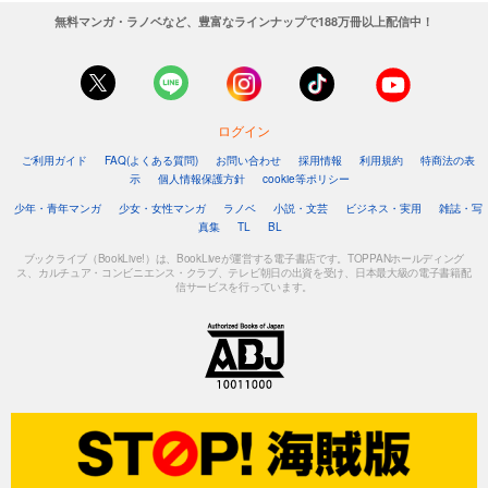
Comic ZERO-SUM (コミック ゼロサム) 2023年6月号[雑誌]
無料マンガ・ラノベなど、豊富なラインナップで188万冊以上配信中！
509
円 (税込)
カート
試し読み
あらすじを表示する
ログイン
ご利用ガイド
FAQ(よくある質問)
お問い合わせ
採用情報
利用規約
特商法の表
Comic ZERO-SUM (コミック ゼロサム) 2023年5月号[雑誌]
示
個人情報保護方針
cookie等ポリシー
509
円 (税込)
少年・青年マンガ
少女・女性マンガ
ラノベ
小説・文芸
ビジネス・実用
雑誌・写
カート
真集
TL
BL
ブックライブ（BookLive!）は、BookLiveが運営する電子書店です。TOPPANホールディング
試し読み
ス、カルチュア・コンビニエンス・クラブ、テレビ朝日の出資を受け、日本最大級の電子書籍配
あらすじを表示する
信サービスを行っています。
Comic ZERO-SUM (コミック ゼロサム) 2023年4月号[雑誌]
509
円 (税込)
カート
試し読み
あらすじを表示する
Comic ZERO-SUM (コミック ゼロサム) 2023年3月号[雑誌]