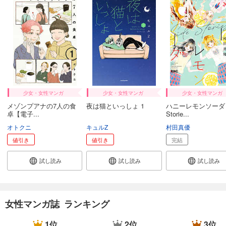
509
円 (税込)
カート
試し読み
あらすじを表示する
Comic ZERO-SUM (コミック ゼロサム) 2024年12月号[雑誌]
509
円 (税込)
カート
少女・女性マンガ
少女・女性マンガ
少女・女性マンガ
メゾンプアナの7人の食
夜は猫といっしょ 1
ハニーレモンソーダ S
試し読み
卓【電子...
Storie...
あらすじを表示する
オトクニ
キュルZ
村田真優
Comic ZERO-SUM (コミック ゼロサム) 2024年11月号[雑誌]
値引き
値引き
完結
509
円 (税込)
カート
試し読み
試し読み
試し読み
試し読み
あらすじを表示する
女性マンガ誌 ランキング
Comic ZERO-SUM (コミック ゼロサム) 2024年10月号[雑誌]
509
円 (税込)
1位
2位
3位