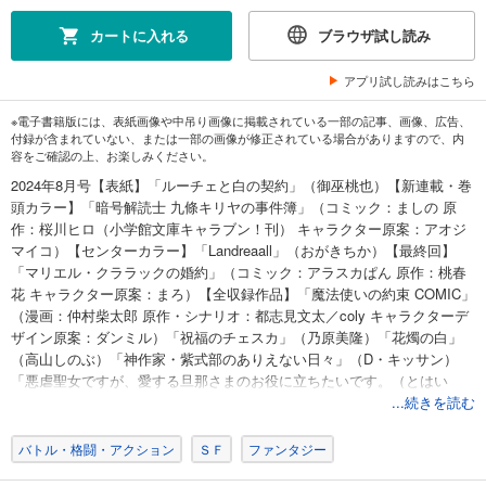
カートに入れる
ブラウザ試し読み
アプリ試し読みはこちら
※電子書籍版には、表紙画像や中吊り画像に掲載されている一部の記事、画像、広告、
付録が含まれていない、または一部の画像が修正されている場合がありますので、内
容をご確認の上、お楽しみください。
2024年8月号【表紙】「ルーチェと白の契約」（御巫桃也）【新連載・巻
頭カラー】「暗号解読士 九條キリヤの事件簿」（コミック：ましの 原
作：桜川ヒロ（小学館文庫キャラブン！刊） キャラクター原案：アオジ
マイコ）【センターカラー】「Landreaall」（おがきちか）【最終回】
「マリエル・クララックの婚約」（コミック：アラスカぱん 原作：桃春
花 キャラクター原案：まろ）【全収録作品】「魔法使いの約束 COMIC」
（漫画：仲村柴太郎 原作・シナリオ：都志見文太／coly キャラクターデ
ザイン原案：ダンミル）「祝福のチェスカ」（乃原美隆）「花燭の白」
（高山しのぶ）「神作家・紫式部のありえない日々」（D・キッサン）
「悪虐聖女ですが、愛する旦那さまのお役に立ちたいです。（とはい
え、嫌われているのですが）」（コミック：提灯あんこ 原作：雨川透子
...続きを読む
キャラクター原案：小田すずか）「死神様とお嫁様」（中乃なな花）
「乙女ゲームの破滅フラグしかない悪役令嬢に転生してしまった…」
バトル・格闘・アクション
ＳＦ
ファンタジー
（キャラクター原案・コミック：ひだかなみ 原作：山口悟）「竜騎士の