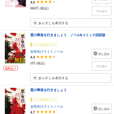
4.0
880円 (税込)
フォロー
あらすじを表示する
悪の華道を行きましょう ノベル&コミック試読版
ラノベ
女性向けライトノベル
試し読み
4.4
0円 (税込)
フォロー
無料あり
あらすじを表示する
悪の華道を行きましょう
ラノベ
女性向けライトノベル
試し読み
4.7