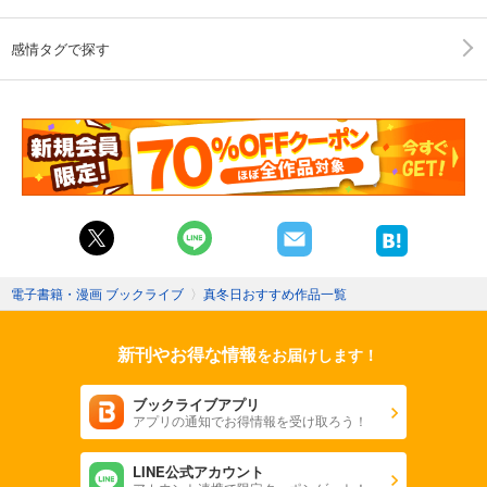
感情タグで探す
電子書籍・漫画 ブックライブ
〉
真冬日おすすめ作品一覧
新刊やお得な情報
をお届けします！
ブックライブアプリ
アプリの通知でお得情報を受け取ろう！
LINE公式アカウント