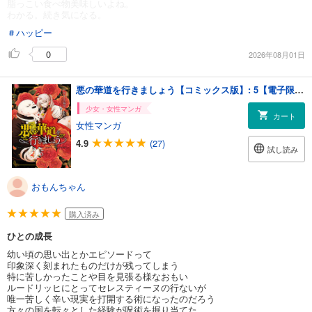
脂っこい食べ物美味しいよね。
わかる。続き気になる。
＃ハッピー
0
2026年08月01日
悪の華道を行きましょう【コミックス版】: 5【電子限定描き下ろし付き】
少女・女性マンガ
カート
女性マンガ
4.9
(27)
試し読み
おもんちゃん
購入済み
ひとの成長
幼い頃の思い出とかエピソードって
印象深く刻まれたものだけが残ってしまう
特に苦しかったことや目を見張る様なおもい
ルードリッヒにとってセレスティーヌの行ないが
唯一苦しく辛い現実を打開する術になったのだろう
方々の国を転々とした経験が呪術を掘り当てた