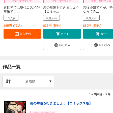
少女・女性マンガ
少女・女性マンガ
少女・女性マンガ
異世界では現代コスメが
悪の華道を行きましょう
悪役令嬢ですが、幸
無敵でし...
【コミッ...
なってみ...
1/7入荷
続巻入荷
続巻入荷
165
円 (税込)
836
円 (税込)
860
円 (税込)
購入予約
カート
カート
試し読み
試し読み
作品一覧
新着順
1～9件目
/
9件
悪の華道を行きましょう【コミックス版】
少女・女性マンガ