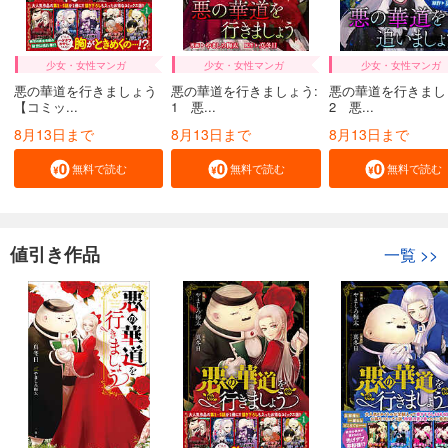
少女・女性マンガ
少女・女性マンガ
少女・女性マンガ
悪の華道を行きましょう
悪の華道を行きましょう:
悪の華道を行きまし
【コミッ...
1 悪...
2 悪...
8月13日まで
8月13日まで
8月13日まで
無料で読む
無料で読む
無料で読む
値引き作品
一覧
>>