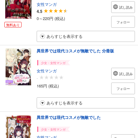
女性マンガ
試し読み
4.5
0～220円 (税込)
フォロー
無料あり
あらすじを表示する
異世界では現代コスメが無敵でした 分冊版
少女・女性マンガ
女性マンガ
試し読み
-
165円 (税込)
フォロー
あらすじを表示する
異世界では現代コスメが無敵でした
少女・女性マンガ
女性マンガ