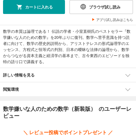
カートに入れる
ブラウザ試し読み
アプリ試し読みはこちら
数学の本質は論理である！ 伝説の学者・小室直樹氏のベストセラー『数
学嫌いな人のための数学』を20年ぶりに復刊。数学へ苦手意識を持つ読
者に向けて、数学の歴史的説明から、アリストテレスの形式論理学のエ
ッセンス、方程式と恒等式の判別、日本の曖昧な法律の論理から、数学
からつながる資本主義と経済学の基本まで、古今東西のエピソードを独
特の語り口で講義する。
詳しい情報を見る
閲覧環境
数学嫌いな人のための数学（新装版） のユーザーレ
ビュー
＼ レビュー投稿でポイントプレゼント ／