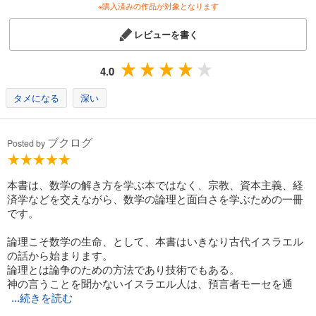
※購入済みの作品が対象となります
レビューを書く
4.0
タメになる
深い
ブクログ
Posted by
本書は、数学の解き方を学ぶ本ではなく、宗教、資本主義、経
済学などを交えながら、数学の論理と面白さを学ぶための一冊
です。
論理こそ数学の生命、として、本書はいきなり古代イスラエル
の話から始まります。
論理とは論争のための方法であり技術でもある。
神の言うことを聞かないイスラエル人は、預言者モーセを通
...続きを読む