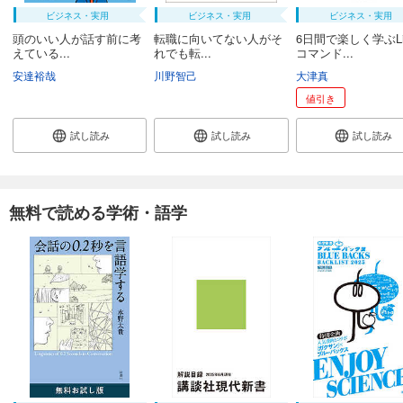
ビジネス・実用
ビジネス・実用
ビジネス・実用
頭のいい人が話す前に考
転職に向いてない人がそ
6日間で楽しく学ぶLi
えている...
れでも転...
コマンド...
安達裕哉
川野智己
大津真
値引き
試し読み
試し読み
試し読み
無料で読める学術・語学