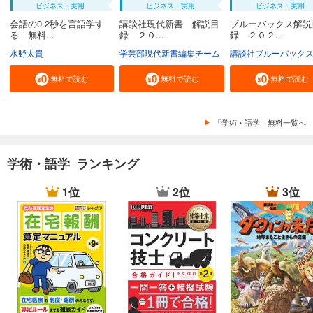
ビジネス・実用
ビジネス・実用
ビジネス・実用
会話の0.2秒を言語学す
講談社現代新書 解説目
ブルーバックス解説
る 無料...
録 ２０...
録 ２０２...
水野太貴
学芸部現代新書編集チーム
講談社ブルーバック
無料で読む
無料で読む
無料で読む
「学術・語学」無料一覧へ
学術・語学 ランキング
1位
2位
3位