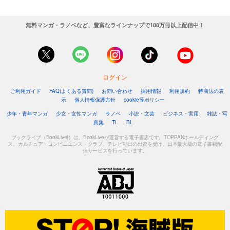
無料マンガ・ラノベなど、豊富なラインナップで188万冊以上配信中！
ログイン
ご利用ガイド
FAQ(よくある質問)
お問い合わせ
採用情報
利用規約
特商法の表
示
個人情報保護方針
cookie等ポリシー
少年・青年マンガ
少女・女性マンガ
ラノベ
小説・文芸
ビジネス・実用
雑誌・写
真集
TL
BL
ブックライブ（BookLive!）は、BookLiveが運営する電子書店です。TOPPANホールディング
ス、カルチュア・コンビニエンス・クラブ、テレビ朝日の出資を受け、日本最大級の電子書籍配
信サービスを行っています。