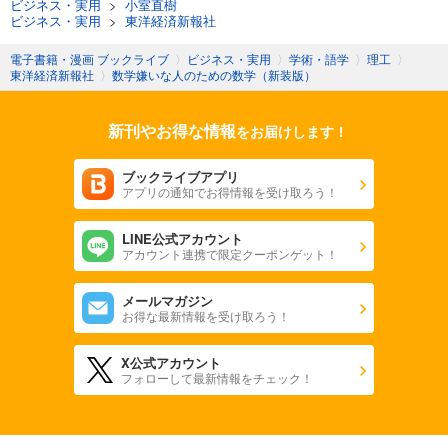
ビジネス・実用
>
小室直樹
ビジネス・実用
>
東洋経済新報社
電子書籍・漫画 ブックライブ
〉
ビジネス・実用
〉
学術・語学
〉
理工
〉
東洋経済新報社
〉
数学嫌いな人のための数学（新装版）
新刊やお得な情報
をお届けします！
ブックライブアプリ
アプリの通知でお得情報を受け取ろう！
LINE公式アカウント
アカウント連携で限定クーポンゲット！
メールマガジン
お得な最新情報を受け取ろう！
X公式アカウント
フォローして最新情報をチェック！