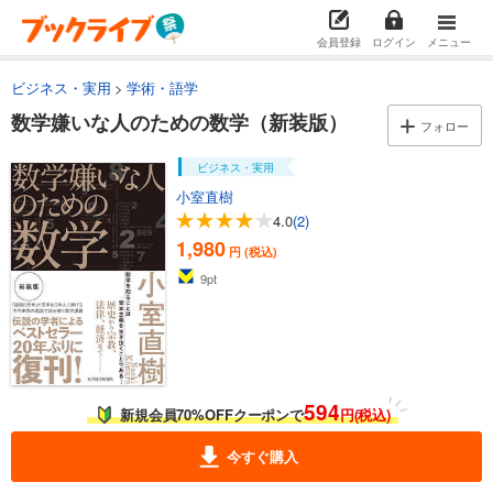
会員登録
ログイン
メニュー
ビジネス・実用
学術・語学
数学嫌いな人のための数学（新装版）
フォロー
ビジネス・実用
小室直樹
4.0
(2)
1,980
円 (税込)
9
pt
594
新規会員70%OFFクーポンで
円(税込)
今すぐ購入