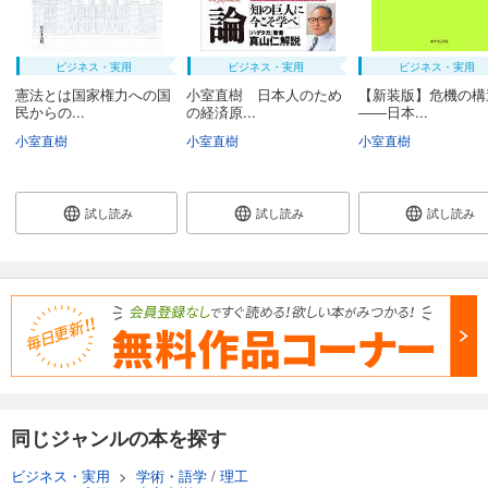
ビジネス・実用
ビジネス・実用
ビジネス・実用
憲法とは国家権力への国
小室直樹 日本人のため
【新装版】危機の構
民からの...
の経済原...
――日本...
小室直樹
小室直樹
小室直樹
試し読み
試し読み
試し読み
同じジャンルの本を探す
ビジネス・実用
>
学術・語学
/
理工