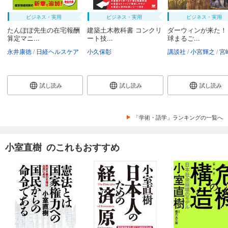
ビジネス・実用
ビジネス・実用
ビジネス・実用
たんぽぽ先生の在宅報酬
建築土木教科書 コンクリ
ダーウィンが来た！
算定マニ...
ート技...
球まるご...
永井康徳
日経ヘルスケア
小久保彰
講談社
小宮輝之
宮崎
試し読み
試し読み
試し読み
「学術・語学」ランキングの一覧へ
小室直樹 のこれもおすすめ