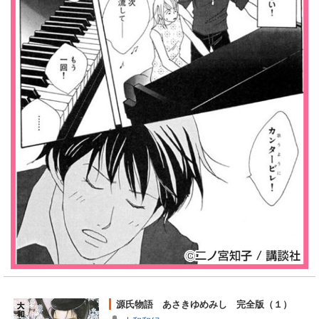
源氏物語 あさきゆめみし 完全版（１）