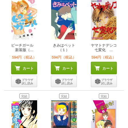
ピーチガール
きみはペット
ヤマトナデシコ
新装版（...
（１）
七変化 ...
594円（税込）
594円（税込）
594円（税込）
カート
カート
カート
ブラウザ
ブラウザ
ブラウザ
試し読み
試し読み
試し読み
完結
完結
完結