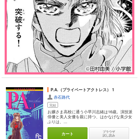
P.A.（プライベートアクトレス） 1
赤石路代
完結
お嬢さま高校に通う小早川志緒は16歳。演技派
俳優と美人女優を親に持つ、はかなげな美少女
ぶりは、...
ブラウザ
カート
試し読み