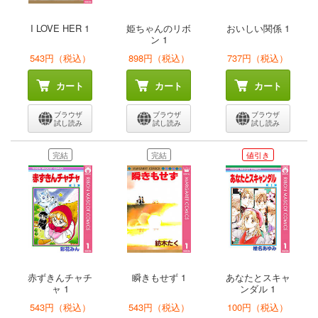
I LOVE HER 1
姫ちゃんのリボ
おいしい関係 1
ン 1
543円（税込）
898円（税込）
737円（税込）
カート
カート
カート
ブラウザ
ブラウザ
ブラウザ
試し読み
試し読み
試し読み
完結
完結
値引き
赤ずきんチャチ
瞬きもせず 1
あなたとスキャ
ャ 1
ンダル 1
543円（税込）
543円（税込）
100円（税込）