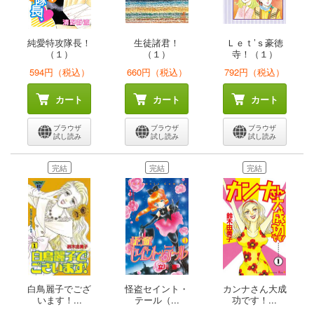
純愛特攻隊長！
生徒諸君！
Ｌｅｔ’ｓ豪徳
（１）
（１）
寺！（１）
594円（税込）
660円（税込）
792円（税込）
カート
カート
カート
ブラウザ
ブラウザ
ブラウザ
試し読み
試し読み
試し読み
完結
完結
完結
白鳥麗子でござ
怪盗セイント・
カンナさん大成
います！...
テール（...
功です！...