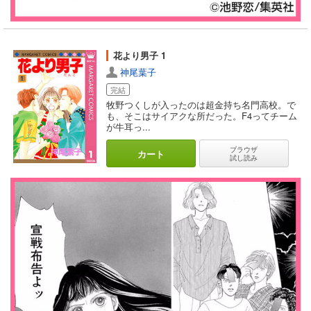
花より男子 1
神尾葉子
完結
牧野つくしが入ったのは超金持ち名門高校。で
も、そこはサイアクな所だった。F4ってチーム
が牛耳っ...
ブラウザ
カート
試し読み