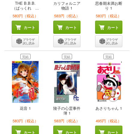
THE B.B.B.
カリフォルニア
思春期未満お断
（ばっくれ ...
物語 1
り 1
583円（税込）
583円（税込）
583円（税込）
カート
カート
カート
ブラウザ
ブラウザ
ブラウザ
試し読み
試し読み
試し読み
完結
完結
完結
花音 1
陵子の心霊事件
あさりちゃん 1
簿 1
583円（税込）
583円（税込）
495円（税込）
カート
カート
カート