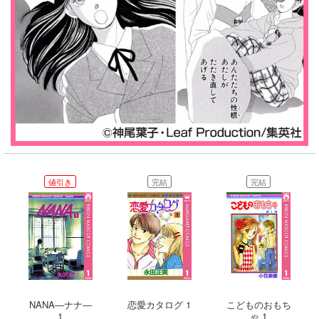
値引き
完結
完結
NANA―ナナ―
恋愛カタログ 1
こどものおもち
1
ゃ 1