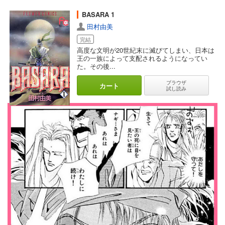
BASARA 1
田村由美
完結
高度な文明が20世紀末に滅びてしまい、日本は
王の一族によって支配されるようになってい
た。その後...
ブラウザ
カート
試し読み