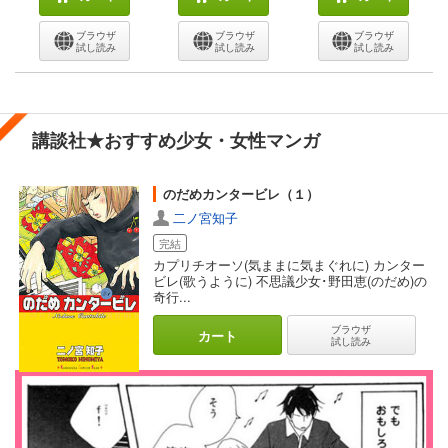
ブラウザ
ブラウザ
ブラウザ
試し読み
試し読み
試し読み
講談社★おすすめ少女・女性マンガ
のだめカンタービレ（１）
二ノ宮知子
完結
カプリチオーソ(気ままに気まぐれに) カンター
ビレ(歌うように) 不思議少女･野田恵(のだめ)の
奇行...
ブラウザ
カート
試し読み