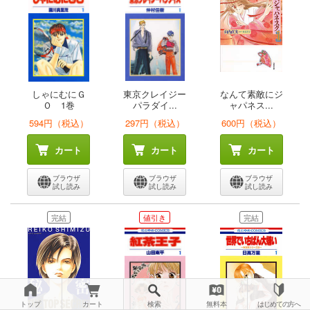
しゃにむにＧ
東京クレイジー
なんて素敵にジ
Ｏ 1巻
パラダイ...
ャパネス...
594円（税込）
297円（税込）
600円（税込）
カート
カート
カート
ブラウザ
ブラウザ
ブラウザ
試し読み
試し読み
試し読み
完結
値引き
完結
トップ
カート
検索
無料本
はじめての方へ