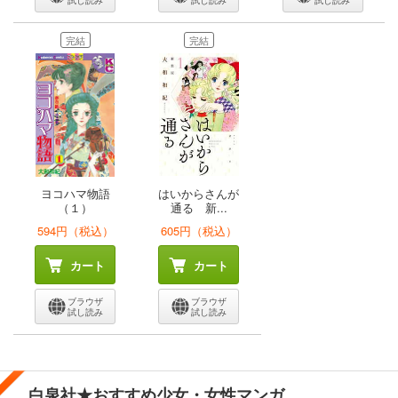
完結
完結
ヨコハマ物語
はいからさんが
（１）
通る 新...
594円（税込）
605円（税込）
カート
カート
ブラウザ
ブラウザ
試し読み
試し読み
白泉社★おすすめ少女・女性マンガ