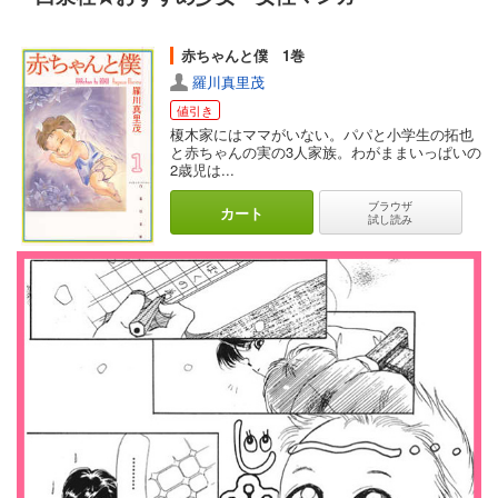
赤ちゃんと僕 1巻
羅川真里茂
値引き
榎木家にはママがいない。パパと小学生の拓也
と赤ちゃんの実の3人家族。わがままいっぱいの
2歳児は...
ブラウザ
カート
試し読み