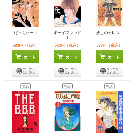
げっちゅー 1
ボーイフレンド
妖しのセレス 1
1
583円（税込）
583円（税込）
583円（税込）
カート
カート
カート
ブラウザ
ブラウザ
ブラウザ
試し読み
試し読み
試し読み
完結
完結
完結