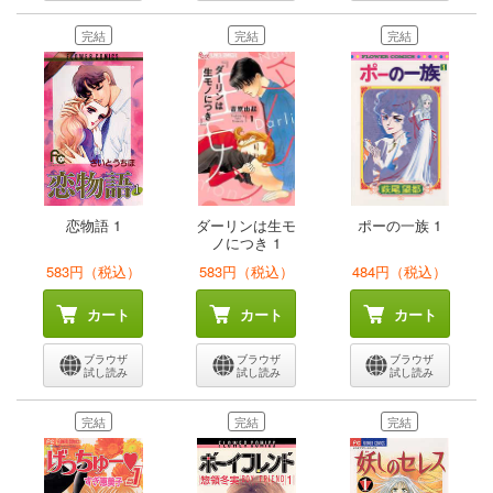
完結
完結
完結
恋物語 1
ダーリンは生モ
ポーの一族 1
ノにつき 1
583円（税込）
583円（税込）
484円（税込）
カート
カート
カート
ブラウザ
ブラウザ
ブラウザ
試し読み
試し読み
試し読み
完結
完結
完結