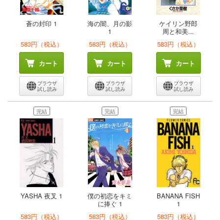
蒼の封印 1
海の闇、月の影
ケイリン野郎
1
周と和美...
583円（税込）
583円（税込）
583円（税込）
カート
カート
カート
ブラウザ
ブラウザ
ブラウザ
試し読み
試し読み
試し読み
完結
完結
完結
YASHA 夜叉 1
僕の初恋をキミ
BANANA FISH
に捧ぐ 1
1
583円（税込）
583円（税込）
583円（税込）