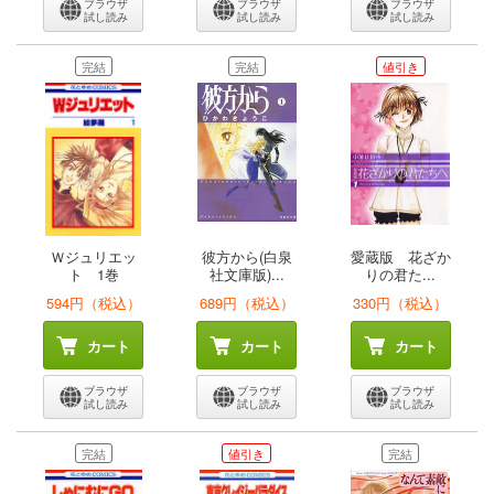
ブラウザ
ブラウザ
ブラウザ
試し読み
試し読み
試し読み
完結
完結
値引き
Ｗジュリエッ
彼方から(白泉
愛蔵版 花ざか
ト 1巻
社文庫版)...
りの君た...
594円（税込）
689円（税込）
330円（税込）
カート
カート
カート
ブラウザ
ブラウザ
ブラウザ
試し読み
試し読み
試し読み
完結
値引き
完結