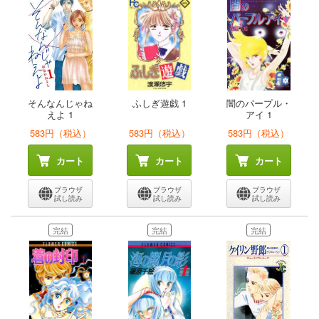
そんなんじゃね
ふしぎ遊戯 1
闇のパープル・
えよ 1
アイ 1
583円（税込）
583円（税込）
583円（税込）
カート
カート
カート
ブラウザ
ブラウザ
ブラウザ
試し読み
試し読み
試し読み
完結
完結
完結