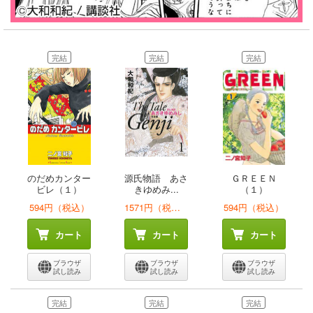
完結
完結
完結
のだめカンター
源氏物語 あさ
ＧＲＥＥＮ
ビレ（１）
きゆめみ...
（１）
594円（税込）
1571円（税込）
594円（税込）
カート
カート
カート
ブラウザ
ブラウザ
ブラウザ
試し読み
試し読み
試し読み
完結
完結
完結