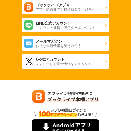
ブックライブアプリ
アプリの通知でお得情報を受け取ろう！
LINE公式アカウント
アカウント連携で限定クーポンゲット！
メールマガジン
お得な最新情報を受け取ろう！
X公式アカウント
フォローして最新情報をチェック！