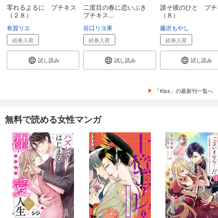
零れるよるに プチキス
二度目の春に恋いぶき
誰そ彼のひと プチ
（２８）
プチキス...
（８）
有賀リエ
谷口リヨ果
藤沢もやし
続巻入荷
続巻入荷
続巻入荷
試し読み
試し読み
試し読み
「Kiss」の最新刊一覧へ
無料で読める女性マンガ