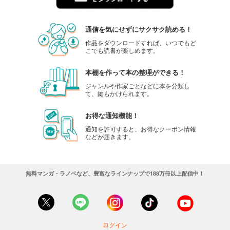
通信を気にせずにサクサク読める！
作品をダウンロードすれば、いつでもど
こでも読書が楽しめます。
本棚を作って本の整理ができる！
ジャンルや作家ごとなどに本を分類し
て、鍵もかけられます。
お得な通知機能！
通知を許可すると、お得なクーポン情報
などが届きます。
無料マンガ・ラノベなど、豊富なラインナップで188万冊以上配信中！
ログイン