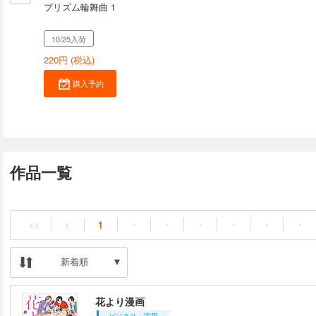
プリズム輪舞曲 1
10/25入荷
220
円 (税込)
購入予約
作品一覧
<<
<
1
・
・
・
・
・
・
新着順
花より漫画