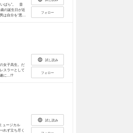
いばら”。 昔
6歳の誕生日が近
フォロー
男は自分を“悪
試し読み
の女子高生。だ
レスラーとして
フォロー
に…!?
試し読み
ミュージカル
べれず立ち尽く
フォロー