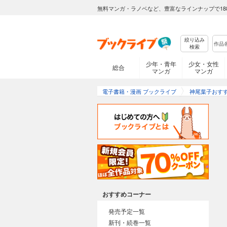
無料マンガ・ラノベなど、豊富なラインナップで18
絞り込み
検索
少年・青年
少女・女性
総合
マンガ
マンガ
電子書籍・漫画 ブックライブ
神尾葉子おす
おすすめコーナー
発売予定一覧
新刊・続巻一覧