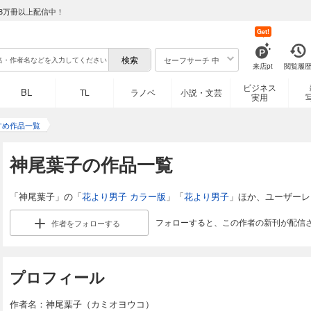
8万冊以上配信中！
Get!
セーフサーチ 中
来店pt
閲覧履
ビジネス
BL
TL
ラノベ
小説・文芸
実用
すめ作品一覧
神尾葉子の作品一覧
「神尾葉子」の「
花より男子 カラー版
」「
花より男子
」ほか、ユーザーレ
フォローすると、この作者の新刊が配信
作者を
フォローする
プロフィール
作者名：神尾葉子（カミオヨウコ）