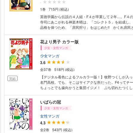
-
1巻
715円 (税込)
英徳学園から伝説の４人組・F４が卒業して２年…。F４
寺司にあこがれる神楽木晴は、「コレクト５」を結成し、
品格を保つため、「庶民狩り」をはじめた!! かくれ庶民
う江戸川音は、バイト中に晴とバッタリ出会い!? 音と晴
角関係な恋の行方は!? 胸キュンがいっぱいのドキドキ・ラ
花より男子 カラー版
少女・女性マンガ
少女マンガ
3.6
全37巻
518円 (税込)
【デジタル着色によるフルカラー版！】牧野つくしが入っ
完結
名門高校。でも、そこはサイアクな所だった。F4ってチ
ちょっとでも歯向かうと集団イジメ！ ぶち切れたつくし
にケリを入れてしまい…!?
いばらの冠
少女・女性マンガ
女性マンガ
4.3
全2巻
543円 (税込)