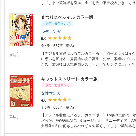
してしまい芸能界を引退。全てを失い不登校＆ひきこもり
都の前に、ある日1人の男が現れフリースクールへ誘われて
まつりスペシャル カラー版
少年・青年マンガ
少年マンガ
5.0
全4巻
567円 (税込)
【デジタル着色によるフルカラー版！】羽生まつりはイケ
完結
に想いを寄せる一見普通の女子高生。だが、家業のプロレ
ため、放課後は人気覆面レスラーとしてリングに上がって
られたくないその秘密が遂に…!?
キャットストリート カラー版
少女・女性マンガ
女性マンガ
4.0
全8巻
653円 (税込)
【デジタル着色によるフルカラー版！】16歳の恵都は、
完結
だった。だが9歳の時、ミュージカル「サニーデイズ」の
大観衆の前で何もしゃべれず立ち尽くしてしまい芸能界を
い不登校＆ひきこもりの生活を送る恵都の前に、ある日1