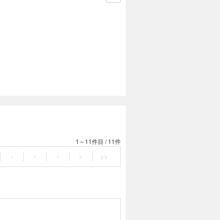
1～11件目
/
11件
・
・
・
>
>>