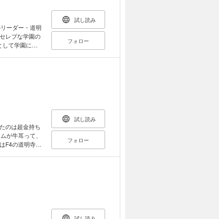
試し読み
のリーダー・道明
セレブな学園の
フォロー
として学園に通
、そして馳の三
ブストーリー!!
試し読み
たのは超金持ち
ームが牛耳って、
フォロー
はF4の道明寺司
試し読み