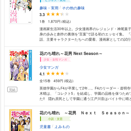
ビジネス・実用
/
趣味・実用
その他の趣味
3.3
1巻
1,870円 (税込)
漫画家生活30年以上。少女漫画界のレジェンド・神尾葉
身の歩みと創作の裏側を“言葉”で語る初のエッセイ集。 『花男』の誕生秘
話、主要キャラクターたちへの愛着、漫画家としての試行
編集者との出会いや忘れがたいやり取り、そしてメディア
ど、初めて明かされるエピソードも紹介。 作品の源でもある日常にもふ
花のち晴れ～花男 Next Season～
れ、心を癒してくれた猫との暮らし、旅先の記憶、大切な
少女・女性マンガ
ど――。 著者ならではの、あたたかくユーモアに満ちた“
詰まった一冊。 F4とつくしと著者を交えた描き下ろし漫
少女マンガ
4.1
全15巻
459円 (税込)
英徳学園からF4が卒業して2年…。F4のリーダー・道明
完結
木晴は、「コレクト5」を結成し、学園の品格を保つため“
た!! 隠れ庶民として学園に通う江戸川音はバイト中に晴と
花のち晴れ ～花男 Ｎｅｘｔ Ｓｅａｓｏｎ～
小説・文芸
/
児童書
よみもの