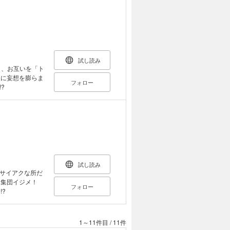
試し読み
と、お互いを「ト
人に妄想を膨らま
フォロー
?
試し読み
サイアクな所だ
うと集団イジメ！
フォロー
?
1～11件目
/
11件