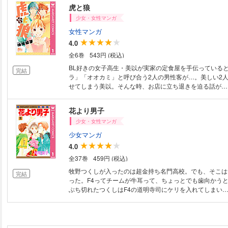
リースクールへ誘われて…!?
虎と狼
少女・女性マンガ
女性マンガ
4.0
全6巻
543円 (税込)
BL好きの女子高生・美以が実家の定食屋を手伝っている
完結
ラ」「オオカミ」と呼び合う2人の男性客が…。美しい2
せてしまう美以。そんな時、お店に立ち退きを迫る話が…!
花より男子
少女・女性マンガ
少女マンガ
4.0
全37巻
459円 (税込)
牧野つくしが入ったのは超金持ち名門高校。でも、そこは
完結
った。F4ってチームが牛耳って、ちょっとでも歯向か
ぶち切れたつくしはF4の道明寺司にケリを入れてしまい…!