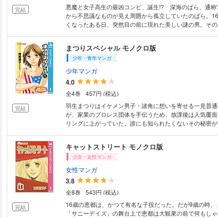
悪魔と女子高生の最凶コンビ、誕生!? 深海のばら、通称“
完結
から不思議なものが見え周囲から孤立していたのばら。1
くなったある日、突然目の前に現れた美しい謎の男。その
魔”だと言い!?
まつりスペシャル モノクロ版
少年・青年マンガ
少年マンガ
4.0
全4巻
457円 (税込)
羽生まつりはイケメン男子・諸角に想いを寄せる一見普通
完結
が、家業のプロレス団体を手伝うため、放課後は人気覆面
リングに上がっていた。誰にも知られたくないその秘密が遂
キャットストリート モノクロ版
少女・女性マンガ
女性マンガ
3.8
全8巻
543円 (税込)
16歳の恵都は、かつて有名な子役だった。だが9歳の時、
完結
「サニーデイズ」の舞台上で恵都は大観衆の前で何もしゃ