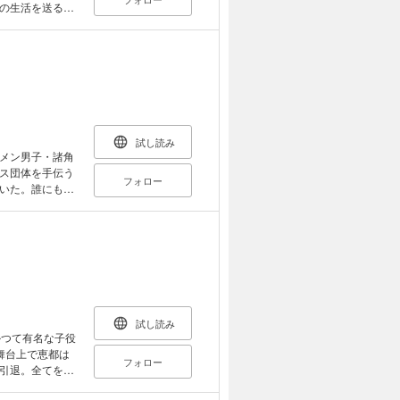
の生活を送る恵
…!?
試し読み
メン男子・諸角
ス団体を手伝う
フォロー
いた。誰にも知
試し読み
かつて有名な子役
舞台上で恵都は
フォロー
引退。全てを失
人の男が現れフ