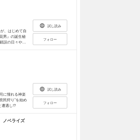
試し読み
子が、はじめて自
フォロー
錯誤の日々や、
化についてな
人々との交流な
日常のドラマ”が
画も特別収録。
試し読み
寺司に憧れる神楽
庶民狩り”を始め
フォロー
遭遇し!?
 ノベライズ