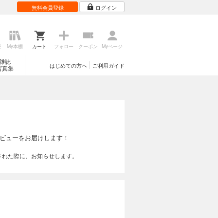
無料会員登録
ログイン
歴
My本棚
カート
フォロー
クーポン
Myページ
雑誌
はじめての方へ
ご利用ガイド
写真集
ビューをお届けします！
された際に、お知らせします。