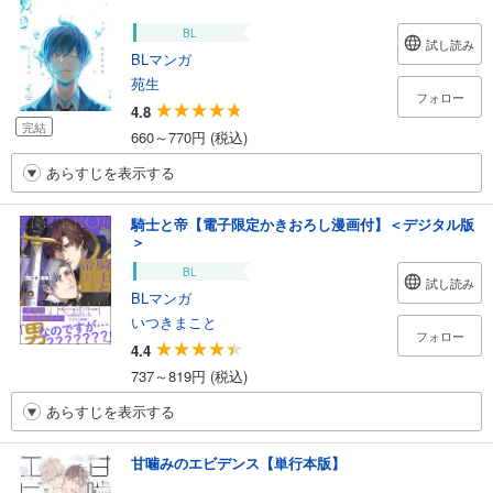
BL
試し読み
BLマンガ
苑生
フォロー
4.8
完結
660～770円 (税込)
あらすじを表示する
騎士と帝【電子限定かきおろし漫画付】＜デジタル版
＞
BL
試し読み
BLマンガ
いつきまこと
フォロー
4.4
737～819円 (税込)
あらすじを表示する
甘噛みのエビデンス【単行本版】