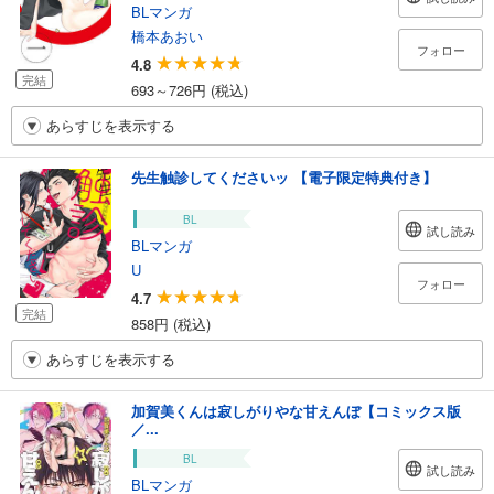
BLマンガ
橋本あおい
フォロー
4.8
完結
693～726円 (税込)
あらすじを表示する
先生触診してくださいッ 【電子限定特典付き】
BL
試し読み
BLマンガ
U
フォロー
4.7
完結
858円 (税込)
あらすじを表示する
加賀美くんは寂しがりやな甘えんぼ【コミックス版
／...
BL
試し読み
BLマンガ