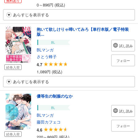
無料あり
0～896円 (税込)
あらすじを表示する
抱いて欲しけりゃ啼いてみろ【単行本版／電子特装
版...
BL
試し読み
BLマンガ
さとう蜂子
フォロー
4.7
続巻入荷
1,089円 (税込)
あらすじを表示する
優等生の制服のなか
BL
試し読み
BLマンガ
藤田カフェコ
フォロー
4.6
続巻入荷
220～869円 (税込)