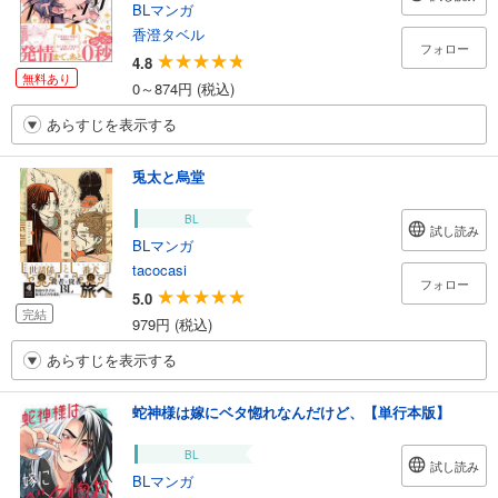
BLマンガ
香澄タベル
フォロー
4.8
無料あり
0～874円 (税込)
あらすじを表示する
兎太と烏堂
BL
試し読み
BLマンガ
tacocasi
フォロー
5.0
完結
979円 (税込)
あらすじを表示する
蛇神様は嫁にベタ惚れなんだけど、【単行本版】
BL
試し読み
BLマンガ