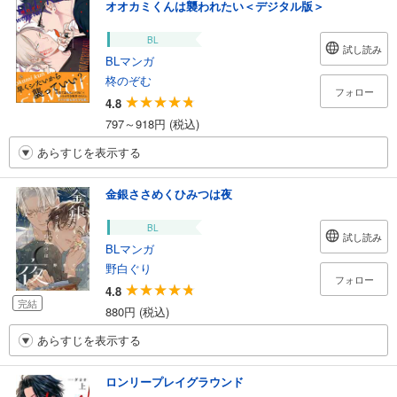
オオカミくんは襲われたい＜デジタル版＞
BL
試し読み
BLマンガ
柊のぞむ
フォロー
4.8
797～918円 (税込)
あらすじを表示する
金銀ささめくひみつは夜
BL
試し読み
BLマンガ
野白ぐり
フォロー
4.8
完結
880円 (税込)
あらすじを表示する
ロンリープレイグラウンド