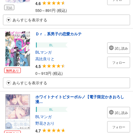
4.6
完結
550～891円 (税込)
あらすじを表示する
Ｄｒ．系男子の恋愛カルテ
BL
試し読み
BLマンガ
高比良りと
フォロー
4.5
無料あり
0～913円 (税込)
あらすじを表示する
ホワイトナイトビターポルノ【電子限定かきおろし
漫...
BL
試し読み
BLマンガ
野花さおり
フォロー
4.7