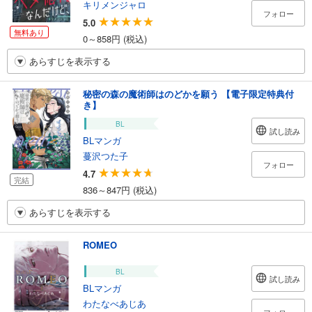
キリメンジャロ
フォロー
5.0
無料あり
0～858円 (税込)
あらすじを表示する
秘密の森の魔術師はのどかを願う 【電子限定特典付
き】
BL
試し読み
BLマンガ
蔓沢つた子
フォロー
4.7
完結
836～847円 (税込)
あらすじを表示する
ROMEO
BL
試し読み
BLマンガ
わたなべあじあ