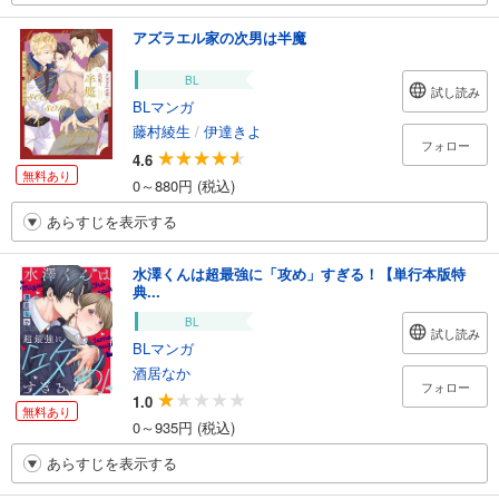
アズラエル家の次男は半魔
BL
試し読み
BLマンガ
藤村綾生
/
伊達きよ
フォロー
4.6
無料あり
0～880円 (税込)
あらすじを表示する
水澤くんは超最強に「攻め」すぎる！【単行本版特
典...
BL
試し読み
BLマンガ
酒居なか
フォロー
1.0
無料あり
0～935円 (税込)
あらすじを表示する