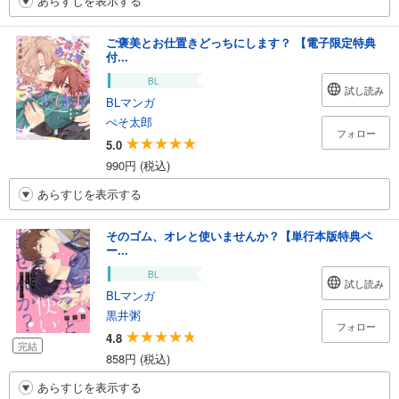
あらすじを表示する
ご褒美とお仕置きどっちにします？ 【電子限定特典
付...
BL
試し読み
BLマンガ
ぺそ太郎
フォロー
5.0
990円 (税込)
あらすじを表示する
そのゴム、オレと使いませんか？【単行本版特典ペ
ー...
BL
試し読み
BLマンガ
黒井粥
フォロー
4.8
完結
858円 (税込)
あらすじを表示する