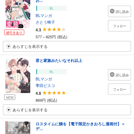
お...
BL
試し読み
BLマンガ
さとう蜂子
フォロー
4.3
値引きあり
577～825円 (税込)
あらすじを表示する
君と家族みたいなそれ以上
BL
試し読み
BLマンガ
季田ビスコ
フォロー
4.8
NEW
869円 (税込)
あらすじを表示する
ロスタイムに餞を【電子限定かきおろし漫画付】＜
デ...