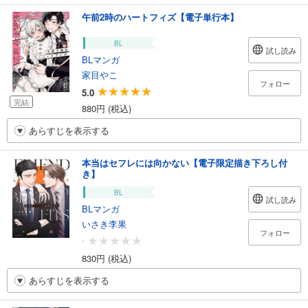
午前2時のハートフィズ【電子単行本】
BL
試し読み
BLマンガ
家目やこ
フォロー
5.0
完結
880円 (税込)
あらすじを表示する
本当はセフレには向かない【電子限定描き下ろし付
き】
BL
試し読み
BLマンガ
いさき李果
フォロー
-
830円 (税込)
あらすじを表示する