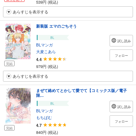
539円 (税込)
あらすじを表示する
新装版 エマのごちそう
BL
試し読み
BLマンガ
大麦こあら
フォロー
4.4
完結
979円 (税込)
あらすじを表示する
まぜて絡めてとかして愛でて【コミックス版／電子
限...
BL
試し読み
BLマンガ
もちぱむ
フォロー
4.7
完結
840円 (税込)