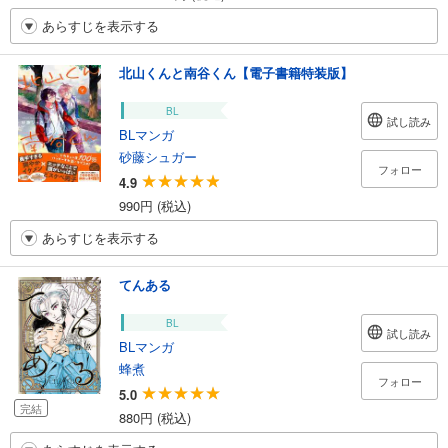
あらすじを表示する
北山くんと南谷くん【電子書籍特装版】
BL
試し読み
BLマンガ
砂藤シュガー
フォロー
4.9
990円 (税込)
あらすじを表示する
てんある
BL
試し読み
BLマンガ
蜂煮
フォロー
5.0
完結
880円 (税込)