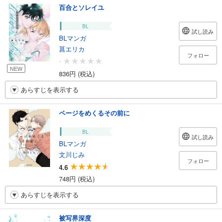
百合とソレイユ
BL
試し読み
BLマンガ
菖エリカ
フォロー
-
NEW
836円 (税込)
あらすじを表示する
ページをめくるその前に
BL
試し読み
BLマンガ
文川じみ
フォロー
4.6
748円 (税込)
あらすじを表示する
被写界深度