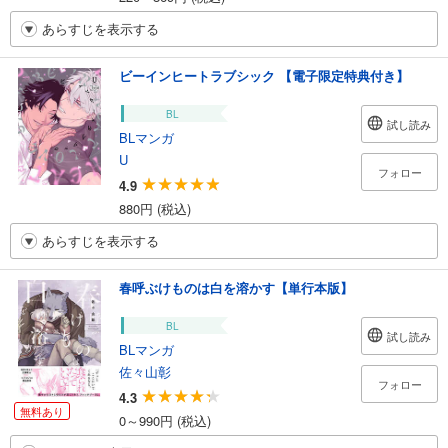
あらすじを表示する
ビーインヒートラブシック 【電子限定特典付き】
BL
試し読み
BLマンガ
U
フォロー
4.9
880円 (税込)
あらすじを表示する
春呼ぶけものは白を溶かす【単行本版】
BL
試し読み
BLマンガ
佐々山彰
フォロー
4.3
無料あり
0～990円 (税込)