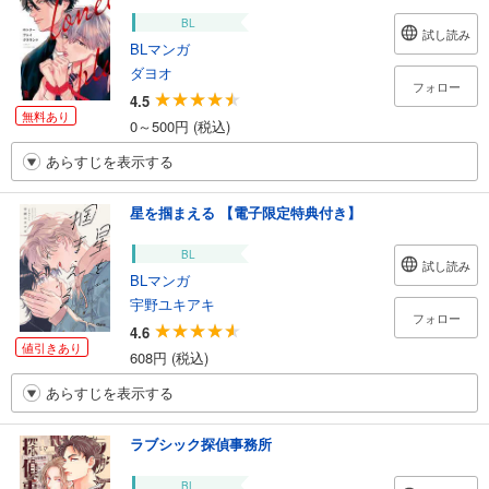
BL
試し読み
BLマンガ
ダヨオ
フォロー
4.5
無料あり
0～500円 (税込)
あらすじを表示する
星を掴まえる 【電子限定特典付き】
BL
試し読み
BLマンガ
宇野ユキアキ
フォロー
4.6
値引きあり
608円 (税込)
あらすじを表示する
ラブシック探偵事務所
BL