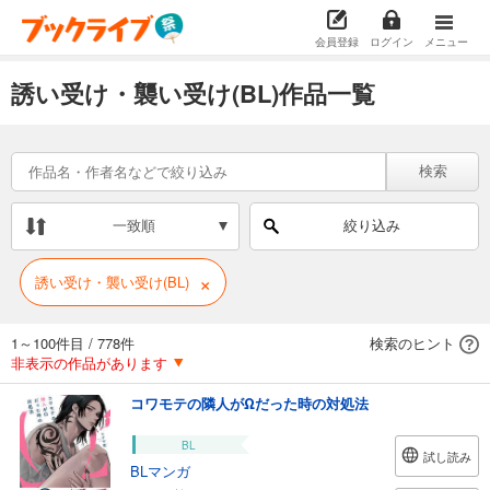
会員登録
ログイン
メニュー
誘い受け・襲い受け(BL)作品一覧
検索
一致順
絞り込み
×
誘い受け・襲い受け(BL)
1～100件目
/
778件
検索のヒント
非表示の作品があります
コワモテの隣人がΩだった時の対処法
BL
試し読み
BLマンガ