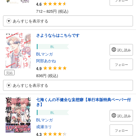
フォロー
4.6
712～825円 (税込)
あらすじを表示する
さようならはこちらです
BL
試し読み
BLマンガ
阿部あかね
フォロー
4.9
完結
836円 (税込)
あらすじを表示する
七海くんの不健全な妄想癖【単行本版特典ペーパー付
き】
BL
試し読み
BLマンガ
成瀬ヨリ
フォロー
4.3