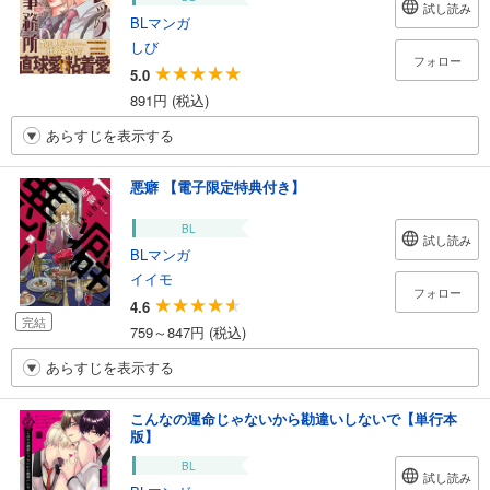
試し読み
BLマンガ
しび
フォロー
5.0
891円 (税込)
あらすじを表示する
悪癖 【電子限定特典付き】
BL
試し読み
BLマンガ
イイモ
フォロー
4.6
完結
759～847円 (税込)
あらすじを表示する
こんなの運命じゃないから勘違いしないで【単行本
版】
BL
試し読み