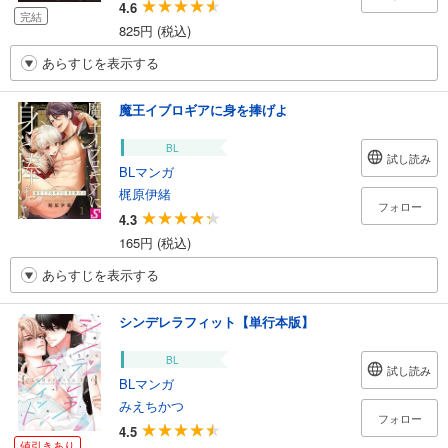
4.6
完結
825円 (税込)
あらすじを表示する
魔王イブロギアに身を捧げよ
BL
試し読み
BLマンガ
梶原伊緒
フォロー
4.3
165円 (税込)
あらすじを表示する
シンデレラフィット【単行本版】
BL
試し読み
BLマンガ
みえちかつ
フォロー
4.5
値引きあり