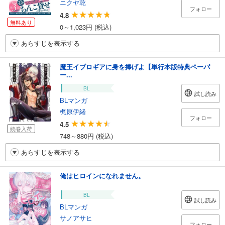
ニクヤ乾
フォロー
4.8
無料あり
0～1,023円 (税込)
あらすじを表示する
魔王イブロギアに身を捧げよ【単行本版特典ペーパ
ー...
BL
試し読み
BLマンガ
梶原伊緒
フォロー
4.5
続巻入荷
748～880円 (税込)
あらすじを表示する
俺はヒロインになれません。
BL
試し読み
BLマンガ
サノアサヒ
フォロー