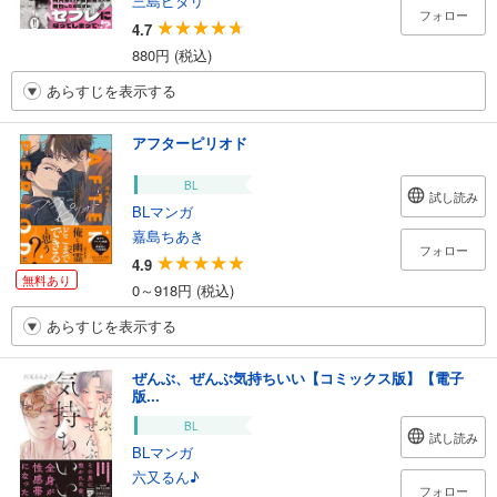
三島ピタリ
フォロー
4.7
880円 (税込)
あらすじを表示する
アフターピリオド
BL
試し読み
BLマンガ
嘉島ちあき
フォロー
4.9
無料あり
0～918円 (税込)
あらすじを表示する
ぜんぶ、ぜんぶ気持ちいい【コミックス版】【電子
版...
BL
試し読み
BLマンガ
六又るん♪
フォロー