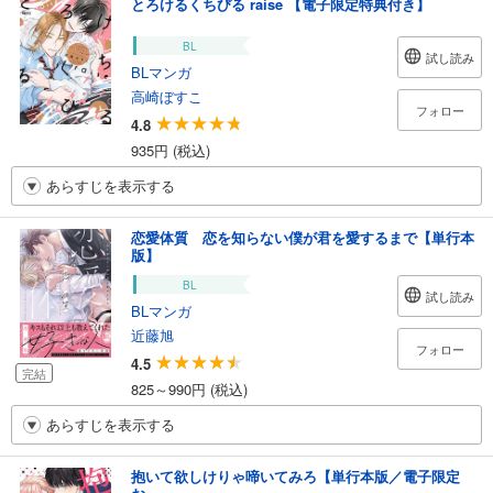
とろけるくちびる raise 【電子限定特典付き】
BL
試し読み
BLマンガ
高崎ぼすこ
フォロー
4.8
935円 (税込)
あらすじを表示する
恋愛体質 恋を知らない僕が君を愛するまで【単行本
版】
BL
試し読み
BLマンガ
近藤旭
フォロー
4.5
完結
825～990円 (税込)
あらすじを表示する
抱いて欲しけりゃ啼いてみろ【単行本版／電子限定