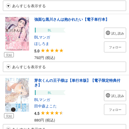
あらすじを表示する
強面な黒川さんは抱かれたい【電子単行本】
BL
試し読み
BLマンガ
ほしろま
フォロー
5.0
完結
792円 (税込)
あらすじを表示する
芽衣くんの王子様は【単行本版】【電子限定特典付
き】
BL
試し読み
BLマンガ
田中森よこた
フォロー
4.5
完結
880円 (税込)