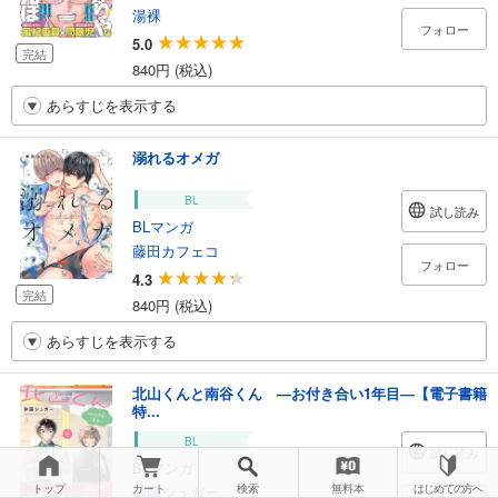
湯裸
フォロー
5.0
完結
840円 (税込)
あらすじを表示する
溺れるオメガ
BL
試し読み
BLマンガ
藤田カフェコ
フォロー
4.3
完結
840円 (税込)
あらすじを表示する
北山くんと南谷くん ―お付き合い1年目―【電子書籍
特...
BL
試し読み
BLマンガ
トップ
カート
検索
無料本
はじめての方へ
砂藤シュガー