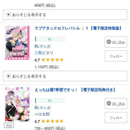
858円 (税込)
あらすじを表示する
ラブアタックセフレバトル ： 1 【電子限定特装版】
BL
試し読み
BLマンガ
三島ピタリ
フォロー
4.7
1,100円 (税込)
あらすじを表示する
えっちは週7希望ですっ！ 【電子限定特典付き】
BL
試し読み
BLマンガ
ぺそ太郎
フォロー
4.7
完結
726～902円 (税込)