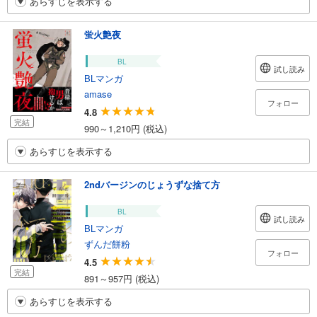
あらすじを表示する
蛍火艶夜
BL
試し読み
BLマンガ
amase
フォロー
4.8
完結
990～1,210円 (税込)
あらすじを表示する
2ndバージンのじょうずな捨て方
BL
試し読み
BLマンガ
ずんだ餅粉
フォロー
4.5
完結
891～957円 (税込)
あらすじを表示する