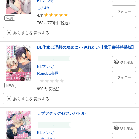
BLマンガ
ちふゆ
フォロー
4.7
完結
763～779円 (税込)
あらすじを表示する
BL作家は理想の攻めに××されたい【電子書籍特装版】
BL
試し読み
BLマンガ
Runoba海屋
フォロー
-
NEW
990円 (税込)
あらすじを表示する
ラブアタックセフレバトル
BL
試し読み
BLマンガ