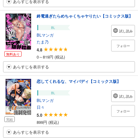
あらすじを表示する
終電過ぎたらめちゃくちゃヤりたい【コミックス版】
BL
試し読み
BLマンガ
たま乃
フォロー
4.8
無料あり
0～819円 (税込)
あらすじを表示する
恋してくれるな、マイバディ【コミックス版】
BL
試し読み
BLマンガ
日々
フォロー
5.0
完結
899円 (税込)
あらすじを表示する