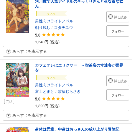
河川敷で人気アイドルのそっくりさんと夜な夜な飲
ん...
ラノベ
試し読み
男性向けライトノベル
剃り残し
/
コタチユウ
フォロー
5.0
1,540円 (税込)
あらすじを表示する
カフェオレはエリクサー ～喫茶店の常連客が世界
を...
ラノベ
試し読み
男性向けライトノベル
富士とまと
/
紫藤むらさき
フォロー
5.0
完結
1,320円 (税込)
あらすじを表示する
身体は児童、中身はおっさんの成り上がり冒険記