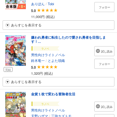
ありぽん
/
Tobi
フォロー
5.0
11,000円 (税込)
あらすじを表示する
嫌われ勇者に転生したので愛され勇者を目指しま
す！...
ラノベ
試し読み
男性向けライトノベル
鈴木竜一
/
とよた瑣織
フォロー
5.0
完結
1,320円 (税込)
あらすじを表示する
金貨１枚で変わる冒険者生活
ラノベ
試し読み
男性向けライトノベル
天野ハザマ
/
三弥カズトモ