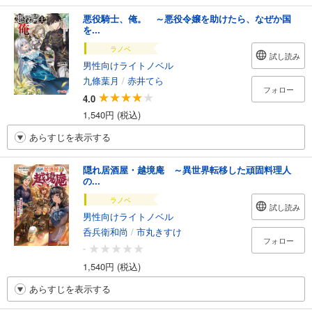
悪役騎士、俺。 ～悪役令嬢を助けたら、なぜか国
を...
ラノベ
試し読み
男性向けライトノベル
九條葉月
/
赤井てら
フォロー
4.0
1,540円 (税込)
あらすじを表示する
隠れ居酒屋・越境庵 ～異世界転移した頑固料理人
の...
ラノベ
試し読み
男性向けライトノベル
呑兵衛和尚
/
市丸きすけ
フォロー
-
1,540円 (税込)
あらすじを表示する