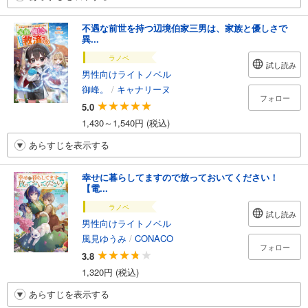
不遇な前世を持つ辺境伯家三男は、家族と優しさで
異...
ラノベ
試し読み
男性向けライトノベル
御峰。
/
キャナリーヌ
フォロー
5.0
1,430～1,540円 (税込)
あらすじを表示する
幸せに暮らしてますので放っておいてください！
【電...
ラノベ
試し読み
男性向けライトノベル
風見ゆうみ
/
CONACO
フォロー
3.8
1,320円 (税込)
あらすじを表示する