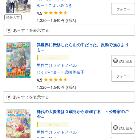
ぬー
/
こよいみつき
フォロー
4.5
続巻入荷
1,320～1,540円 (税込)
あらすじを表示する
異世界に転移したら山の中だった。反動で強さより
も...
ラノベ
試し読み
男性向けライトノベル
じゃがバター
/
岩崎美奈子
フォロー
4.5
1,320～1,540円 (税込)
あらすじを表示する
稀代の大賢者は０歳児から暗躍する ～公爵家のご
令...
ラノベ
試し読み
男性向けライトノベル