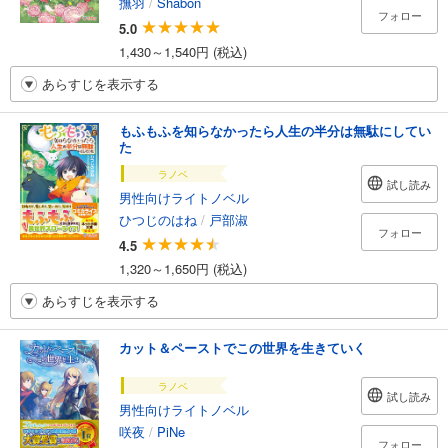
撫羽
/
Shabon
フォロー
5.0
1,430～1,540円 (税込)
あらすじを表示する
もふもふを知らなかったら人生の半分は無駄にしてい
た
ラノベ
試し読み
男性向けライトノベル
ひつじのはね
/
戸部淑
フォロー
4.5
1,320～1,650円 (税込)
あらすじを表示する
カット＆ペーストでこの世界を生きていく
ラノベ
試し読み
男性向けライトノベル
咲夜
/
PiNe
フォロー