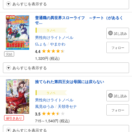
あらすじを表示する
普通職の異世界スローライフ ～チート（があるく
せ...
ラノベ
試し読み
男性向けライトノベル
仏ょも
/
やまかわ
フォロー
4.4
完結
1,320円 (税込)
あらすじを表示する
捨てられた第四王女は母国には戻らない
ラノベ
試し読み
男性向けライトノベル
風見ゆうみ
/
天領寺セナ
フォロー
3.5
値引きあり
715～1,540円 (税込)
あらすじを表示する