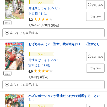
ラノベ
試し読み
男性向けライトノベル
トロ猫
/
むに
フォロー
4.2
完結
1,320～1,430円 (税込)
あらすじを表示する
おばちゃん（？）聖女、我が道を行く ～聖女とし
て...
ラノベ
試し読み
男性向けライトノベル
実川えむ
/
那流
フォロー
4.0
完結
1,320円 (税込)
あらすじを表示する
ハズレポーションが醤油だったので料理することに
し...
ラノベ