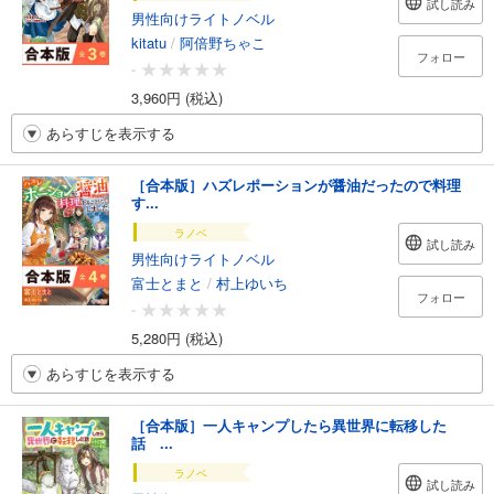
試し読み
男性向けライトノベル
kitatu
/
阿倍野ちゃこ
フォロー
-
3,960円 (税込)
あらすじを表示する
［合本版］ハズレポーションが醤油だったので料理
す...
ラノベ
試し読み
男性向けライトノベル
富士とまと
/
村上ゆいち
フォロー
-
5,280円 (税込)
あらすじを表示する
［合本版］一人キャンプしたら異世界に転移した
話 ...
ラノベ
試し読み