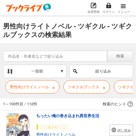
会員登録
ログイン
メニュー
男性向けライトノベル - ツギクル - ツギク
ルブックスの検索結果
検索
一致順
絞り込み
×
×
男性向けライトノベル
ツギクルブックス
ツギクル
1～100件目
/
112件
検索のヒント
ちったい俺の巻き込まれ異世界生活
ラノベ
試し読み
男性向けライトノベル