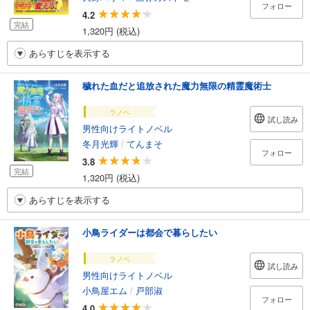
フォロー
4.2
完結
1,320円 (税込)
あらすじを表示する
穢れた血だと追放された魔力無限の精霊魔術士
ラノベ
試し読み
男性向けライトノベル
冬月光輝
/
てんまそ
フォロー
3.8
完結
1,320円 (税込)
あらすじを表示する
小鳥ライダーは都会で暮らしたい
ラノベ
試し読み
男性向けライトノベル
小鳥屋エム
/
戸部淑
フォロー
4.0