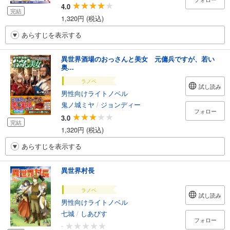
4.0
完結
1,320円 (税込)
あらすじを表示する
異世界酒場のおっさんと美女 元傭兵ですが、若い
奥...
ラノベ
試し読み
男性向けライトノベル
鬼ノ城ミヤ
/
ジョンディー
フォロー
3.0
完結
1,320円 (税込)
あらすじを表示する
異世界村長
ラノベ
試し読み
男性向けライトノベル
七城
/
しあびす
フォロー
-