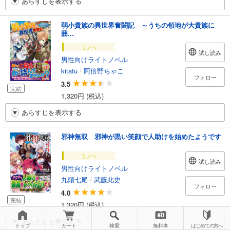
あらすじを表示する
弱小貴族の異世界奮闘記 ～うちの領地が大貴族に
囲...
ラノベ
試し読み
男性向けライトノベル
kitatu
/
阿倍野ちゃこ
フォロー
3.5
完結
1,320円 (税込)
あらすじを表示する
邪神無双 邪神が黒い笑顔で人助けを始めたようです
ラノベ
試し読み
男性向けライトノベル
九頭七尾
/
武藤此史
フォロー
4.0
完結
1,320円 (税込)
あらすじを表示する
トップ
カート
検索
無料本
はじめての方へ