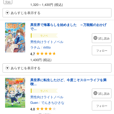
完結
1,320～1,430円 (税込)
あらすじを表示する
異世界で海暮らしを始めました ～万能船のおかげ
で...
ラノベ
試し読み
男性向けライトノベル
ラチム
/
riritto
フォロー
4.7
1,430円 (税込)
あらすじを表示する
異世界に転生したけど、今度こそスローライフを満
喫...
ラノベ
試し読み
男性向けライトノベル
Guen
/
でんきちひさな
フォロー
4.0