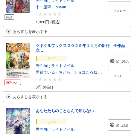
男性向けライトノベル
十一屋翠
/
jonsun
フォロー
-
完結
1,320円 (税込)
あらすじを表示する
ツギクルブックス２０２５年１１月の新刊 全作品
立...
ラノベ
試し読み
男性向けライトノベル
黒猫ている
/
おとら
/
チョコころね
/
高瀬船
/
柳葉キリ
フォロー
-
無料あり
0円 (税込)
あらすじを表示する
あなたたちのことなんて知らない
ラノベ
試し読み
男性向けライトノベル