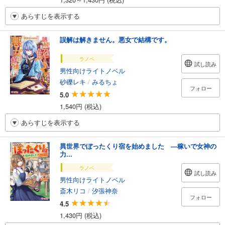
あらすじを表示する
誤解は解きません。悪女で結構です。
ラノベ
試し読み
男性向けライトノベル
砂礫レキ
/
みるちょ
フォロー
5.0
1,540円 (税込)
あらすじを表示する
異世界でぼったくり宿を始めました ―稼いで女神の
力...
ラノベ
試し読み
男性向けライトノベル
斎木リコ
/
汐張神奈
フォロー
4.5
1,430円 (税込)