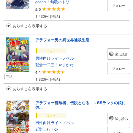
gacchi
/
匈歌ハトリ
フォロー
5.0
1,430円 (税込)
あらすじを表示する
アラフォー男の異世界通販生活
ラノベ
試し読み
男性向けライトノベル
朝倉一二三
/
やまかわ
フォロー
4.4
完結
1,320円 (税込)
あらすじを表示する
アラフォー冒険者、伝説となる ～SSランクの娘に
強...
ラノベ
試し読み
男性向けライトノベル
延野正行
/
ox
フォロー