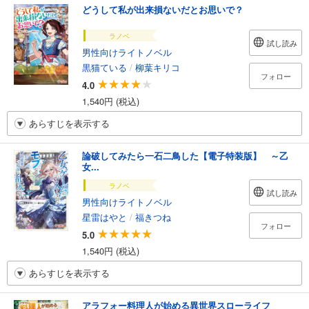
どうして私が出来損ないだとお思いで？
ラノベ
試し読み
男性向けライトノベル
黒猫ている
/
柳葉キリコ
フォロー
4.0
1,540円 (税込)
あらすじを表示する
論破してみたら一石二鳥した【電子特装版】 ～乙
女...
ラノベ
試し読み
男性向けライトノベル
星雷はやと
/
福きつね
フォロー
5.0
1,540円 (税込)
あらすじを表示する
アラフォー料理人が始める異世界スローライフ