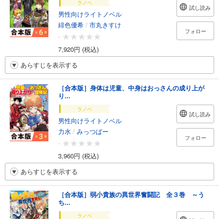
ラノベ
試し読み
男性向けライトノベル
緋色優希
/
市丸きすけ
フォロー
-
7,920円 (税込)
あらすじを表示する
［合本版］身体は児童、中身はおっさんの成り上が
り...
ラノベ
試し読み
男性向けライトノベル
力水
/
みっつばー
フォロー
-
3,960円 (税込)
あらすじを表示する
［合本版］弱小貴族の異世界奮闘記 全３巻 ～う
ち...
ラノベ