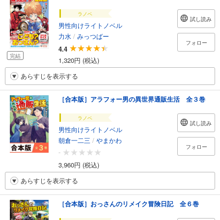
ラノベ
試し読み
男性向けライトノベル
力水
/
みっつばー
フォロー
4.4
完結
1,320円 (税込)
あらすじを表示する
［合本版］アラフォー男の異世界通販生活 全３巻
ラノベ
試し読み
男性向けライトノベル
朝倉一二三
/
やまかわ
フォロー
-
3,960円 (税込)
あらすじを表示する
［合本版］おっさんのリメイク冒険日記 全６巻