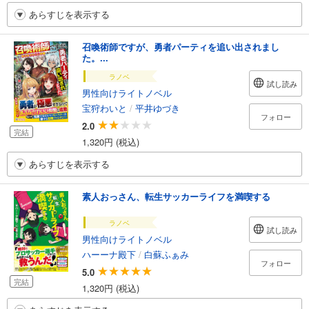
あらすじを表示する
召喚術師ですが、勇者パーティを追い出されまし
た。...
ラノベ
試し読み
男性向けライトノベル
宝狩わいと
/
平井ゆづき
フォロー
2.0
完結
1,320円 (税込)
あらすじを表示する
素人おっさん、転生サッカーライフを満喫する
ラノベ
試し読み
男性向けライトノベル
ハーーナ殿下
/
白蘇ふぁみ
フォロー
5.0
完結
1,320円 (税込)