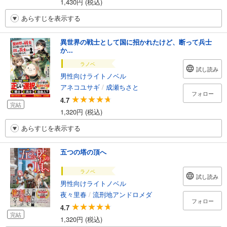
1,430円 (税込)
あらすじを表示する
異世界の戦士として国に招かれたけど、断って兵士
か...
ラノベ
試し読み
男性向けライトノベル
アネコユサギ
/
成瀬ちさと
フォロー
4.7
完結
1,320円 (税込)
あらすじを表示する
五つの塔の頂へ
ラノベ
試し読み
男性向けライトノベル
夜々里春
/
流刑地アンドロメダ
フォロー
4.7
完結
1,320円 (税込)