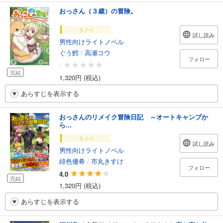
おっさん（３歳）の冒険。
ラノベ
試し読み
男性向けライトノベル
ぐう鱈
/
高瀬コウ
フォロー
-
完結
1,320円 (税込)
あらすじを表示する
おっさんのリメイク冒険日記 ～オートキャンプか
ら...
ラノベ
試し読み
男性向けライトノベル
緋色優希
/
市丸きすけ
フォロー
4.0
完結
1,320円 (税込)
あらすじを表示する