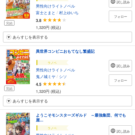
試し読み
男性向けライトノベル
富士とまと
/
村上ゆいち
フォロー
3.8
完結
1,320円 (税込)
あらすじを表示する
異世界コンビニおもてなし繁盛記
ラノベ
試し読み
男性向けライトノベル
鬼ノ城ミヤ
/
シソ
フォロー
4.5
完結
1,320円 (税込)
あらすじを表示する
ようこそモンスターズギルド ～最強集団、何でも
屋...
ラノベ
試し読み