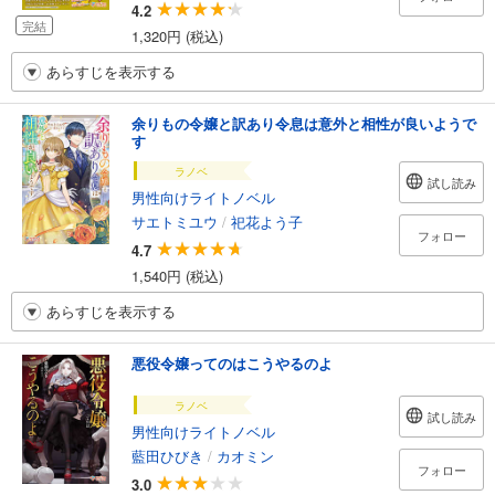
4.2
完結
1,320円 (税込)
あらすじを表示する
余りもの令嬢と訳あり令息は意外と相性が良いようで
す
ラノベ
試し読み
男性向けライトノベル
サエトミユウ
/
祀花よう子
フォロー
4.7
1,540円 (税込)
あらすじを表示する
悪役令嬢ってのはこうやるのよ
ラノベ
試し読み
男性向けライトノベル
藍田ひびき
/
カオミン
フォロー
3.0