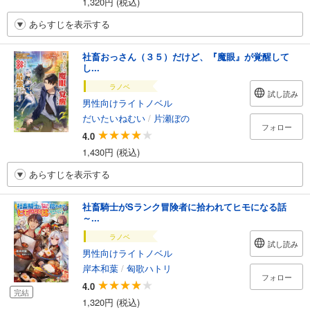
1,320円 (税込)
あらすじを表示する
社畜おっさん（３５）だけど、『魔眼』が覚醒して
し...
ラノベ
試し読み
男性向けライトノベル
だいたいねむい
/
片瀬ぼの
フォロー
4.0
1,430円 (税込)
あらすじを表示する
社畜騎士がSランク冒険者に拾われてヒモになる話
～...
ラノベ
試し読み
男性向けライトノベル
岸本和葉
/
匈歌ハトリ
フォロー
4.0
完結
1,320円 (税込)