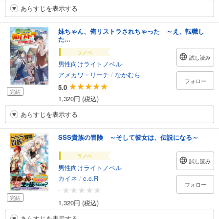
あらすじを表示する
妹ちゃん、俺リストラされちゃった ～え、転職し
た...
ラノベ
試し読み
男性向けライトノベル
アメカワ・リーチ
/
なかむら
フォロー
5.0
完結
1,320円 (税込)
あらすじを表示する
SSS貴族の冒険 ～そして彼女は、伝説になる～
ラノベ
試し読み
男性向けライトノベル
カイネ
/
c.c.R
フォロー
-
完結
1,320円 (税込)
あらすじを表示する