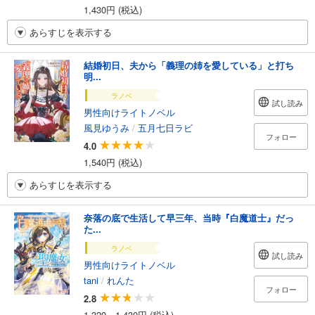
1,430円 (税込)
あらすじを表示する
結婚初日、夫から「義理の姉を愛している」と打ち
明...
ラノベ
試し読み
男性向けライトノベル
風見ゆうみ
/
五月七日ラビ
フォロー
4.0
1,540円 (税込)
あらすじを表示する
奈落の底で生活して早三年、当時『白魔道士』だっ
た...
ラノベ
試し読み
男性向けライトノベル
tani
/
れんた
フォロー
2.8
1,320～1,430円 (税込)