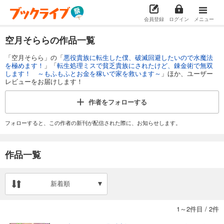
会員登録
ログイン
メニュー
空月そららの作品一覧
「空月そらら」の「
悪役貴族に転生した僕、破滅回避したいので水魔法
を極めます！
」「
転生処理ミスで貧乏貴族にされたけど、錬金術で無双
します！ ～もふもふとお金を稼いで家を救います～
」ほか、ユーザー
レビューをお届けします！
作者を
フォローする
フォローすると、この作者の新刊が配信された際に、お知らせします。
作品一覧
新着順
1～2件目
/
2件