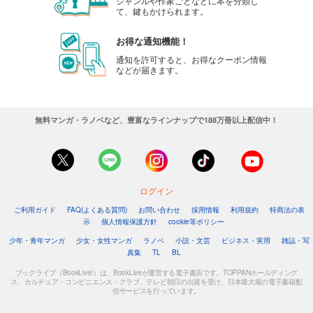
ジャンルや作家ごとなどに本を分類し
て、鍵もかけられます。
お得な通知機能！
通知を許可すると、お得なクーポン情報
などが届きます。
無料マンガ・ラノベなど、豊富なラインナップで188万冊以上配信中！
ログイン
ご利用ガイド
FAQ(よくある質問)
お問い合わせ
採用情報
利用規約
特商法の表
示
個人情報保護方針
cookie等ポリシー
少年・青年マンガ
少女・女性マンガ
ラノベ
小説・文芸
ビジネス・実用
雑誌・写
真集
TL
BL
ブックライブ（BookLive!）は、BookLiveが運営する電子書店です。TOPPANホールディング
ス、カルチュア・コンビニエンス・クラブ、テレビ朝日の出資を受け、日本最大級の電子書籍配
信サービスを行っています。