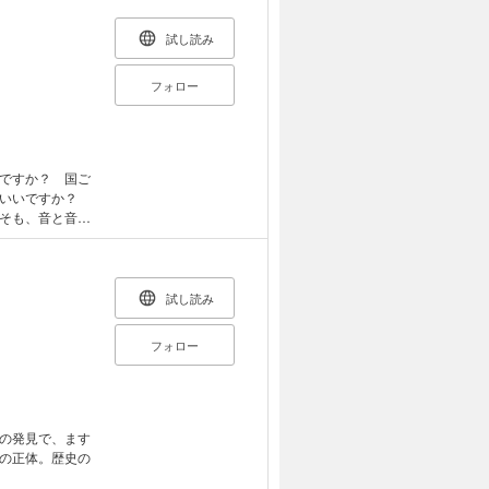
正月や端午の節
ンなど現代から
試し読み
ろん、七草粥な
族や親戚と一緒
フォロー
ですか？ 国ご
がいいですか？
そも、音と音楽
、音楽そのもの
つポップス、ジ
書。
試し読み
フォロー
の発見で、ます
の正体。歴史の