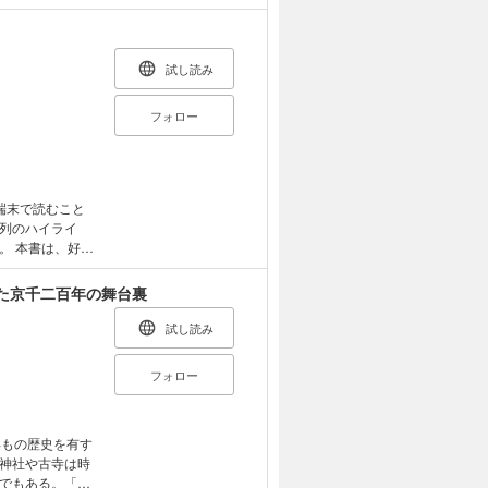
試し読み
フォロー
端末で読むこと
列のハイライ
好評
内容をコンパクト
です。 日本
た京千二百年の舞台裏
親しみやすいフ
日本の古きよき伝
試し読み
や親戚と一緒に楽
フォロー
年もの歴史を有す
神社や古寺は時
でもある。「怨