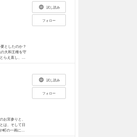
過言ではない。
縮されているか
試し読み
古代史の深層が
てられたのかとい
フォロー
う書かれてはい
まりわかってお
、伊勢神宮や出雲
ぞれ7つほど挙
する。 【本
天照大神が祀ら
統の大和王権を守
の謎 伊勢神宮
とらえ直し、日
謎 心御柱の秘
による理論的分析
20年ごとに建て
古学の発見を融
のか 第三の謎
章 〈日本〉誕
試し読み
る出雲国造とは
に奏上された『出
フォロー
三章
が創建年代なのか
のお宮参りと、
とは、そして日
や町の一画に祭
生活とともにあっ