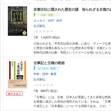
霊と御霊」「殺戮と鎮魂」「葬地と聖地」…テレビ番組で
広がりつつある京都異界ブーム。オモテとウラの両面から
京都古社に隠された歴史の謎 知られざる古都の
つの京都」。 <本書で紹介する古寺社の例> 【怨霊鎮魂】史上最強の怨霊
小説・文芸
を鎮める「白峯神宮」 【天変地異】敗者の霊を鎮め疫病
/
エッセイ・紀行
紀行
社」 【冥 府】冥界への通路が潜む「六道珍皇寺」 【首
霊を封じ込めた「明智光秀の首塚」 【怪異譚】安倍晴明
古川順弘
「一条戻り橋と真如堂」 【丑の刻】京都の深層に宿る鬼
-
社と鉄輪井」 【酒呑童子】鬼の首を埋めて化外の民を退
1巻
1,430円 (税込)
神」etc. ［目次］ 序 章 京都のほんとうの魅力 第１章 敗者の怨念を鎮
める神社 第２章 異界との境界だった神社・古寺 第３章
◎知られざる「平安京以前の京都」に迫り、ディープな視
人びとの墳墓としての神社・古寺 第４章 古都の魔界へ
と歴史の深層を探るユニークな歴史本が登場！ 京都とい
社・古寺 <編者略歴> 新谷尚紀（しんたに・たかのり） 1948 年広島県生
安時代以降の仏教・寺院というイメージが強いかもしれな
まれ。早稲田大学第一文学部史学科卒業。同大学大学院文
は遷都前からの神社も多く、これらは平安時代以降のイメ
攻博士後期課程単位取得。社会学博士（慶應義塾大学）。
きた。意外にも、京都市周縁部には、平安京成立以前から
古事記と王権の呪術
民俗博物館名誉教授、國學院大學大学院客員教授。著書に
社が多い。 また、２つの賀茂神社は京都の地主神ともい
ビジネス・実用
雲大社』（講談社学術新書）、『神道入門』（ちくま新書）
承によれば、その祭神は大和（奈良県）から木津川・賀茂
/
学術・語学
教育
執筆協力＞ 古川順弘 (ふるかわ・のぶひろ) 1970年、神奈川県生まれ。早
山城（京都）方面に移ってきたことになっており、面白い
稲田大学第一文学部卒業。宗教・歴史分野を扱う文筆家・
ト上には賀茂神を祀る古社が点在している。さらに、京都
古川順弘
でわかる日本書紀』（山川出版社）。『古代神宝の謎』（
渡来人が早くから進出していた地でもあり、それに関係し
-
『神と仏の明治維新』（洋泉社）ほか著書多数。本書では
本書では、これらの京都の古社に焦点をあて、その隠され
1巻
880円 (税込)
ムを担当。 【写真提供】 仏野念仏寺、積善院、青蓮院門跡、瑞泉寺、
に、知られざる平安京以前の歴史的経緯を掘り下げ、豊富
値引きあり
Adobe Stock、写真AC、国立国会図書館、古川順弘 ※この電子書籍は株式
京都の深層に迫っていく。 ［目次］ 第１章 京都の地主神をめぐる 第２
『古事記』には、古来、日本人が実践してきた多様な呪術
会社ウェッジが刊行した『京都異界に秘められた古社寺の
章 賀茂神の軌跡をたどる 第３章 古都を育んだ渡来人
を基盤に成立した祭祀が描写されている。それは、『古事
した京千二百年の舞台裏』（2020年9月17日 第１刷）
神話・伝説の舞台を訪ねる この電子書籍は株式会社ウェッジが刊行し
て成立した『日本書紀』についても同様である。 だが、
ました。 ※この電子書籍の全部または一部を無断で複製、
た『京都古社に隠された歴史の謎 知られざる古都の原像と
本書紀』に描き出された古代呪術を深く読み解こうとして