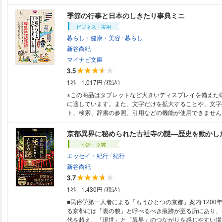
季節の行事と日本のしきたり事典ミニ
ビジネス・実用
/
暮らし・健康・美容
暮らし
新谷尚紀
マイナビ文庫
3.5
1巻
1,017円 (税込)
※この商品はタブレットなど大きいディスプレイを備えた
に適しています。また、文字だけを拡大することや、文字
ト、検索、辞書の参照、引用などの機能が使用できません。 本書は、
既刊『おうちで楽しむ 季節の行事と日本のしきたり』の
にまとめ直し、いつでも持ち歩ける文庫サイズに再構成した本
京都異界に秘められた古社寺の謎―歴史を動かし
の伝統的なしきたりについて、その内容や意味をまとめ、
小説・文芸
ルカラーのイラストで解説。 お正月や端午の節句などの
/
エッセイ・紀行
紀行
統から、現代から根付いた行事までを詳しく紹介。 家族
しめる、ミニ事典になっています。
新谷尚紀
3.7
1巻
1,430円 (税込)
■民俗学第一人者による「もうひとつの京都」案内 1200
る京都には「裏の貌」と呼べるべき痕跡が至る所にあり、
代を超え、「現世」と「異界」のつながりを感じやすい場