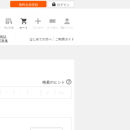
無料会員登録
ログイン
歴
My本棚
カート
フォロー
クーポン
Myページ
雑誌
はじめての方へ
ご利用ガイド
写真集
検索のヒント
・
・
・
>
>>