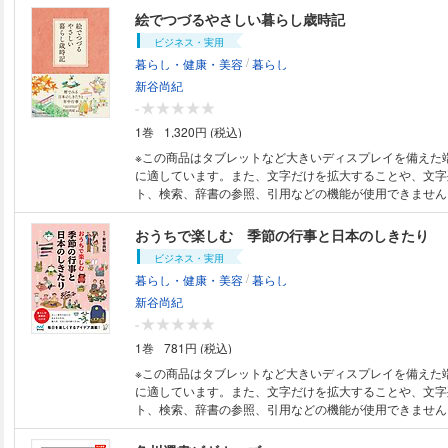
た土地や氏と不可分の神々や祭礼を精緻に探究。日本人の
絵でつづるやさしい暮らし歳時記
かたちとしての神や神社の姿と変容のさまを、いきいきと
ビジネス・実用
/
暮らし・健康・美容
暮らし
新谷尚紀
-
1巻
1,320円 (税込)
※この商品はタブレットなど大きいディスプレイを備えた
に適しています。また、文字だけを拡大することや、文字
ト、検索、辞書の参照、引用などの機能が使用できません。 行事食の
ピ、歳時記や時候の挨拶などの実用情報も充実。その行事
かもわかります。2006年刊行の、写真でつづった歳時記
おうちで楽しむ 季節の行事と日本のしきたり
の暮らし』を、ほっこりとしたイラストにして全面改訂。
ビジネス・実用
12月まで、暦に従って日本のしきたりや二十四節気など
/
暮らし・健康・美容
暮らし
年中行事などを紹介しています。七十二候や十干十二支、
つわる解説から、こいのぼりや七夕飾りの折り方、梅干し
新谷尚紀
敷包みのしかた、柏餅や月見団子の作り方、歳時記や時候
-
で、実用情報が充実しています。
1巻
781円 (税込)
※この商品はタブレットなど大きいディスプレイを備えた
に適しています。また、文字だけを拡大することや、文字
ト、検索、辞書の参照、引用などの機能が使用できません。 暮らしの
記12か月―新年の迎え方、豆まきの作法、お祭り…毎日
行事が1冊でわかる！ 日本の伝統的なしきたりについて、その内容や意味