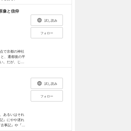
も話題を呼び、
知る「もうひと
原像と信仰
を祓う「御霊神
試し読み
 塚】二つの怨
と魔界をつなぐ
フォロー
女の怨念「貴船神
ける「首塚大明
 京都に生きた
点で京都の神社
の入口としての神
うと、遷都後の平
い。だが、じつ
学研究科史学専
ージに隠されて
現在、国立歴史
祀られていた古
『伊勢神宮と出
える古社だが、伝
など多数。 ＜
川に沿って漸次
試し読み
ことにそのルー
編集者。『人物
は秦氏をはじめ
フォロー
二見書房）、
た神社が多い。
第1〜4章、コラ
た魅力ととも
な写真とともに
、あるいはそれ
謎―歴史を動か
の信仰 第４章
記』にやや遅れ
に基づいて制作され
『古事記』や『日
転載、改竄、公
信仰』（2024
ゆくと、それら