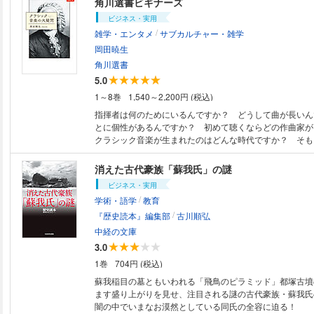
角川選書ビギナーズ
をまとめ、親しみやすいフルカラーのイラストで解説。お
ビジネス・実用
句などの日本の古きよき伝統から、クリスマスやハロウィ
/
雑学・エンタメ
サブカルチャー・雑学
根付いた行事までを詳しく紹介します。行事の由来はもち
ど季節のレシピや雛人形・五月人形の飾り方まで掲載。家
岡田暁生
に楽しめる歳時記です。 ※本書は、2007年12月に刊行した『季節の行事と
角川選書
日本のしきたり』を再編集したものです。
5.0
1～8巻
1,540～2,200円 (税込)
指揮者は何のためにいるんですか？ どうして曲が長いん
とに個性があるんですか？ 初めて聴くならどの作曲家
クラシック音楽が生まれたのはどんな時代ですか？ そも
の違いは何ですか？ 専門家に素朴な疑問を投げかけたら
の「本質」がみえてきました。クラシック音楽に原点をも
消えた古代豪族「蘇我氏」の謎
ャズ、現代音楽まで、新しい音楽の聴き方に出会える入門
ビジネス・実用
/
学術・語学
教育
/
『歴史読本』編集部
古川順弘
中経の文庫
3.0
1巻
704円 (税込)
蘇我稲目の墓ともいわれる「飛鳥のピラミッド」都塚古墳
ます盛り上がりを見せ、注目される謎の古代豪族・蘇我氏
闇の中でいまなお漠然としている同氏の全容に迫る！