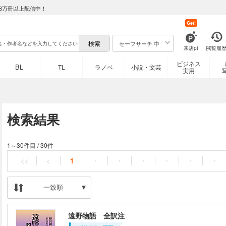
8万冊以上配信中！
Get!
セーフサーチ 中
来店pt
閲覧履
ビジネス
BL
TL
ラノベ
小説・文芸
実用
検索結果
1～30件目
/
30件
<<
<
1
・
・
・
・
・
・
一致順
遠野物語 全訳注