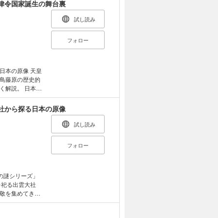
いはどうなった
律令国家誕生の舞台裏
ます。（講談社
試し読み
フォロー
の原像 天皇
鳥藤原の歴史的
。 日本の
あり、碁盤目状
てきました。飛
社から探る日本の原像
ましたが、奈良
京では大陸文化
試し読み
画都市、平城京
「飛鳥藤原」が世
フォロー
識されていま
を通して、古代
。
の謎シリーズ」
を祀る出雲大社
敬を集めてき
り、いつ何時も参
古代史に興味をも