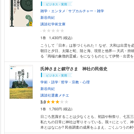
つ人の関心は、最終的にはこの二社に収斂するといっても
ビジネス・実用
それは、日本の歴史・文化・伝統・精神の真髄がここに凝
/
雑学・エンタメ
サブカルチャー・雑学
らである。事実、両社をめぐる神話やその草創には、日本
示されている。 だが、両社がいつ、どういう経緯で建
新谷尚紀
った基本的なことは、『古事記』や『日本書紀』にいちお
講談社学術文庫
るものの、何しろ古い時代のことなので、確実なことはあ
-
らず、諸説が唱えられているのが現状である。 そこで
1巻
1,430円 (税込)
大社の起源や古代史、信仰に関連する重要トピックをそれ
げて解説し、二社をめぐる謎を探り、その奥深さや魅力を紹介
こうして「日本」は形づくられた！ なぜ、大和は出雲を必要としたのか？
書の目次】 第一章 伊勢神宮、七つの謎 第一の謎 なぜ
朝日と夕日、太陽と蛇、陸と海、現世と他界― 天武・持
れているのか 第二の謎 なぜ内宮と外宮があるのか 第三
る「両端の象徴的霊威」をになうものとして伊勢・出雲を
に仕えた斎王とは 第四の謎 伊勢神宮の別宮とは 第五の
本の起原に鋭く迫る試み。 「神とは何か」という民俗学
儀とは 第六の謎 天照大神は男神なのか 第七の謎 なぜ
の視点と、歴史学による記紀をはじめとする文献研究、考
氏神さまと鎮守さま 神社の民俗史
替えられるのか 第二章 出雲大社、七つの謎 第一の謎 なぜ大国主神が
合させた、新しい古代探究！ 【本書の内容】 第一章 伊勢神宮の創祀 第二
ビジネス・実用
祀られているのか 第二の謎 出雲大社はいつ創建された
章 〈外部〉としての出雲 第三章 祭祀王と鎮魂祭 終 
/
古代には超高層神殿だったのか 第四の謎 出雲大社を司
学術・語学
哲学・宗教・心理
生への三段階 ※本書の原本は、2008年に講談社選書メチエより刊行されま
第五の謎 出雲のもうひとつの大社とは 第六の謎 天皇
した。
新谷尚紀
雲国造神賀詞』とは 第七の謎 出雲に弥生王国はあったのか 第
講談社選書メチエ
「伊勢と出雲」をめぐる謎 第一の謎 なぜともに垂仁朝
3.0
第二の謎 伊勢の土着神は出雲系の神なのか ※内容は予告なく変更となる
可能性がございます。
1巻
1,760円 (税込)
日ごろ意識することは少なくとも、初詣や秋祭り、七五三
私たちの日常に神社は寄りそっている。我々にとって、神
本とはなにか? 民俗調査の成果をふまえ、ごくふつうの村
られる｢氏神｣や｢鎮守｣をキーワードに、つねに人びとの