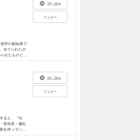
試し読み
フォロー
、企てられたの
められたものとは
たイメージの奥に
訳。
試し読み
フォロー
すると、「勾
・祭祀具・儀礼
割を持っていま
皇へ……。神器