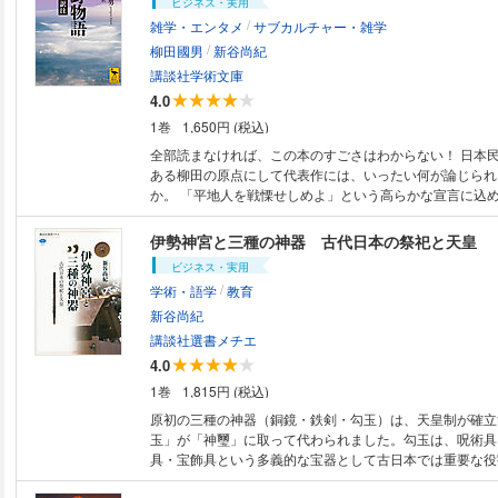
ビジネス・実用
/
雑学・エンタメ
サブカルチャー・雑学
/
柳田國男
新谷尚紀
講談社学術文庫
4.0
1巻
1,650円 (税込)
全部読まなければ、この本のすごさはわからない！ 日本民俗学の創始者で
ある柳田の原点にして代表作には、いったい何が論じられ
か。 「平地人を戦慄せしめよ」という高らかな宣言に込
何か。 「ザシキワラシ、オシラサマや河童たちが躍る不思議な世界」
「叙情豊かな日本人の原風景」 という本書がまとってき
伊勢神宮と三種の神器 古代日本の祭祀と天皇
ある真価を読み取るための、 懇切な解説つき全文現代語
ビジネス・実用
/
学術・語学
教育
新谷尚紀
講談社選書メチエ
4.0
1巻
1,815円 (税込)
原初の三種の神器（銅鏡・鉄剣・勾玉）は、天皇制が確立
玉」が「神璽」に取って代わられました。勾玉は、呪術具
具・宝飾具という多義的な宝器として古日本では重要な役
した。民俗的信仰から国家的信仰へ、地方の王から国の天