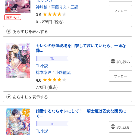
TLマンガ
神崎柚
/
華藤りえ
/
三廼
フォロー
3.9
無料あり
0～275円 (税込)
あらすじを表示する
カレシの浮気現場を目撃して泣いていたら、一途な
弊...
TL
試し読み
TL小説
椋本梨戸
/
小路龍流
フォロー
4.0
770円 (税込)
あらすじを表示する
婚活するならオレにして！ 騎士姫は乙女な団長に
ぐ...
TL
試し読み
TL小説