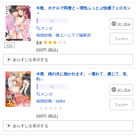
今晩、ホテルで同僚と～理性ふっとぶ快感フェロモン
～
TL
試し読み
TLマンガ
福徳紗織
/
極上ハニラブ編集部
フォロー
3.0
完結
220円 (税込)
あらすじを表示する
今夜、姉の夫に抱かれます。～濡れて、感じて、乱
れ...
TL
試し読み
TLマンガ
福徳紗織
/
spika
フォロー
-
330円 (税込)
あらすじを表示する