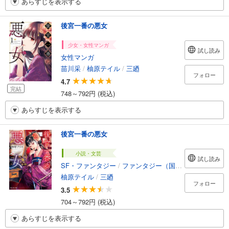
あらすじを表示する
後宮一番の悪女
少女・女性マンガ
試し読み
女性マンガ
苗川采
/
柚原テイル
/
三廼
フォロー
4.7
完結
748～792円 (税込)
あらすじを表示する
後宮一番の悪女
小説・文芸
試し読み
SF・ファンタジー
/
ファンタジー（国内）
柚原テイル
/
三廼
フォロー
3.5
704～792円 (税込)
あらすじを表示する