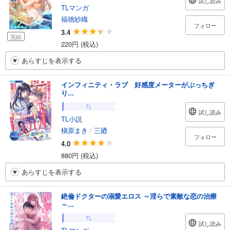
試し読み
TLマンガ
福徳紗織
フォロー
3.4
完結
220円 (税込)
あらすじを表示する
インフィニティ・ラブ 好感度メーターがぶっちぎ
り...
TL
試し読み
TL小説
槇原まき
/
三廼
フォロー
4.0
880円 (税込)
あらすじを表示する
絶倫ドクターの溺愛エロス ～淫らで素敵な恋の治療
～...
TL
試し読み