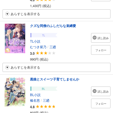
1,430円 (税込)
あらすじを表示する
クズな同僚のふしだらな束縛愛
TL
試し読み
TL小説
むつき紫乃
/
三廼
フォロー
3.0
990円 (税込)
あらすじを表示する
黒狼とスイーツ子育てしませんか
BL
試し読み
BL小説
榛名悠
/
三廼
フォロー
4.8
803円 (税込)