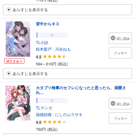
あらすじを表示する
背中からキス
TL
試し読み
TL小説
椋本梨戸
/
川合ねも
フォロー
4.5
値引きあり
594～616円 (税込)
あらすじを表示する
カタブツ検事のセフレになったと思ったら、溺愛さ
れ...
TL
試し読み
TLマンガ
福徳紗織
/
にしのムラサキ
フォロー
4.0
792円 (税込)