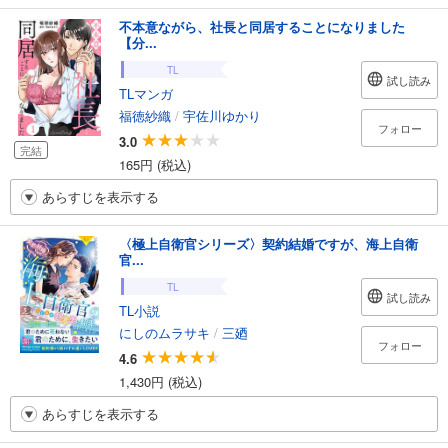
不本意ながら、社長と同居することになりました
【分...
TL
試し読み
TLマンガ
福徳紗織
/
宇佐川ゆかり
フォロー
3.0
完結
165円 (税込)
あらすじを表示する
〈極上自衛官シリーズ〉契約結婚ですが、海上自衛
官...
TL
試し読み
TL小説
にしのムラサキ
/
三廼
フォロー
4.6
1,430円 (税込)
あらすじを表示する