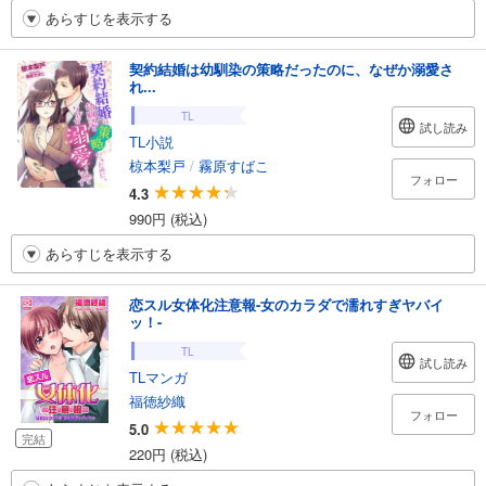
あらすじを表示する
契約結婚は幼馴染の策略だったのに、なぜか溺愛さ
れ...
TL
試し読み
TL小説
椋本梨戸
/
霧原すばこ
フォロー
4.3
990円 (税込)
あらすじを表示する
恋スル女体化注意報-女のカラダで濡れすぎヤバイ
ッ！-
TL
試し読み
TLマンガ
福徳紗織
フォロー
5.0
完結
220円 (税込)