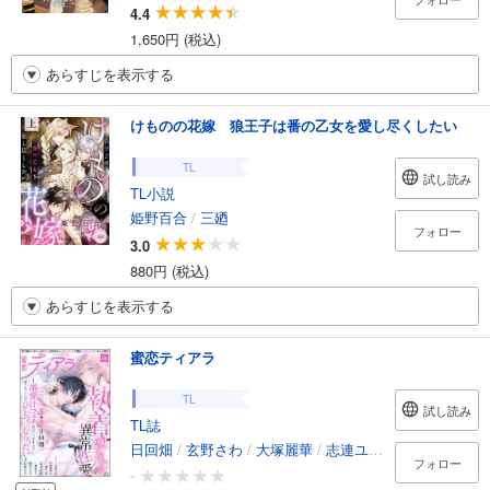
4.4
1,650円 (税込)
あらすじを表示する
けものの花嫁 狼王子は番の乙女を愛し尽くしたい
TL
試し読み
TL小説
姫野百合
/
三廼
フォロー
3.0
880円 (税込)
あらすじを表示する
蜜恋ティアラ
TL
試し読み
TL誌
日回畑
/
玄野さわ
/
大塚麗華
/
志連ユキ枝
/
翠屋るり
/
フォロー
-