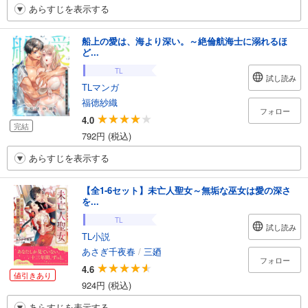
あらすじを表示する
船上の愛は、海より深い。～絶倫航海士に溺れるほ
ど...
TL
試し読み
TLマンガ
福徳紗織
フォロー
4.0
完結
792円 (税込)
あらすじを表示する
【全1-6セット】未亡人聖女～無垢な巫女は愛の深さ
を...
TL
試し読み
TL小説
あさぎ千夜春
/
三廼
フォロー
4.6
値引きあり
924円 (税込)
あらすじを表示する