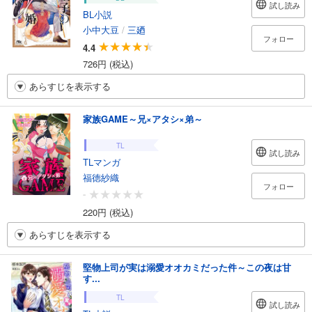
試し読み
BL小説
小中大豆
/
三廼
フォロー
4.4
726円 (税込)
あらすじを表示する
家族GAME～兄×アタシ×弟～
TL
試し読み
TLマンガ
福徳紗織
フォロー
-
220円 (税込)
あらすじを表示する
堅物上司が実は溺愛オオカミだった件～この夜は甘
す...
TL
試し読み