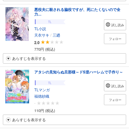
悪役夫に殺される脇役ですが、死にたくないので全
力...
TL
試し読み
TL小説
天衣サキ
/
三廼
フォロー
2.0
770円 (税込)
あらすじを表示する
アタシの見知らぬ旦那様～ドS逆ハーレムで子作り～
TL
試し読み
TLマンガ
福徳紗織
フォロー
-
110円 (税込)
あらすじを表示する