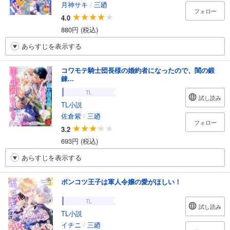
月神サキ
/
三廼
フォロー
4.0
880円 (税込)
あらすじを表示する
コワモテ騎士団長様の婚約者になったので、閨の鍛
錬...
TL
試し読み
TL小説
佐倉紫
/
三廼
フォロー
3.2
693円 (税込)
あらすじを表示する
ポンコツ王子は軍人令嬢の愛がほしい！
TL
試し読み
TL小説
イチニ
/
三廼