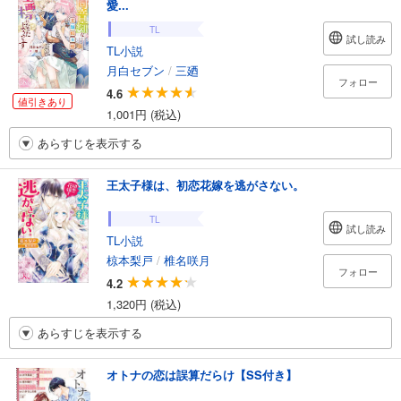
愛...
TL
試し読み
TL小説
月白セブン
/
三廼
フォロー
4.6
値引きあり
1,001円 (税込)
あらすじを表示する
王太子様は、初恋花嫁を逃がさない。
TL
試し読み
TL小説
椋本梨戸
/
椎名咲月
フォロー
4.2
1,320円 (税込)
あらすじを表示する
オトナの恋は誤算だらけ【SS付き】