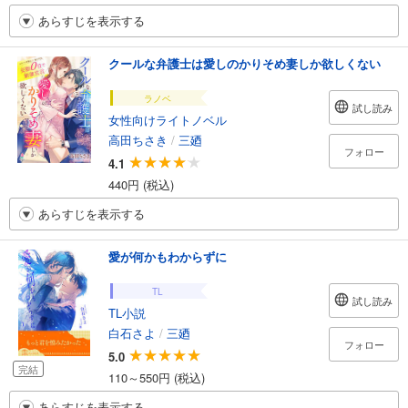
あらすじを表示する
クールな弁護士は愛しのかりそめ妻しか欲しくない
ラノベ
試し読み
女性向けライトノベル
高田ちさき
/
三廼
フォロー
4.1
440円 (税込)
あらすじを表示する
愛が何かもわからずに
TL
試し読み
TL小説
白石さよ
/
三廼
フォロー
5.0
完結
110～550円 (税込)
あらすじを表示する