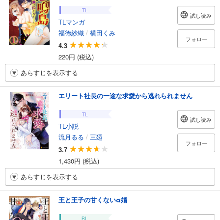
TL
試し読み
TLマンガ
福徳紗織
/
横田くみ
フォロー
4.3
220円 (税込)
あらすじを表示する
エリート社長の一途な求愛から逃れられません
TL
試し読み
TL小説
流月るる
/
三廼
フォロー
3.7
1,430円 (税込)
あらすじを表示する
王と王子の甘くないα婚
BL