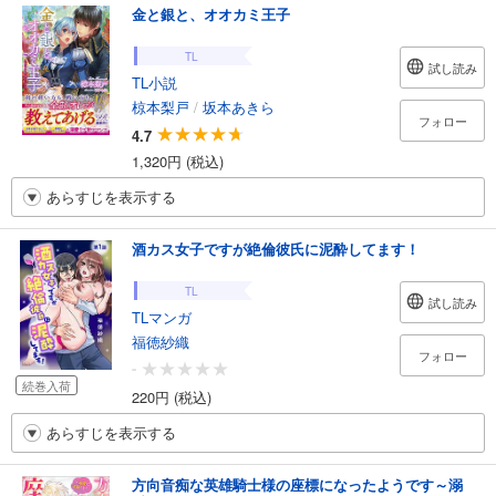
金と銀と、オオカミ王子
TL
試し読み
TL小説
椋本梨戸
/
坂本あきら
フォロー
4.7
1,320円 (税込)
あらすじを表示する
酒カス女子ですが絶倫彼氏に泥酔してます！
TL
試し読み
TLマンガ
福徳紗織
フォロー
-
続巻入荷
220円 (税込)
あらすじを表示する
方向音痴な英雄騎士様の座標になったようです～溺