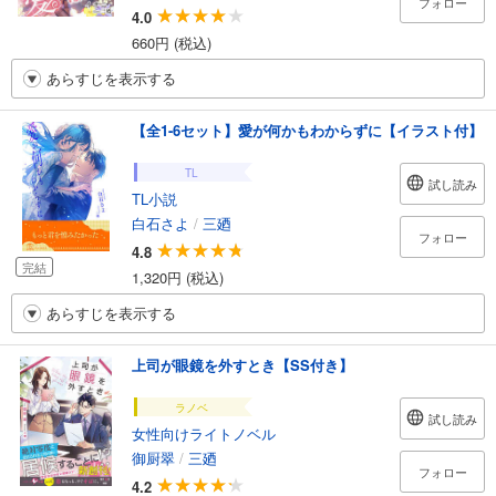
フォロー
4.0
660円 (税込)
あらすじを表示する
【全1-6セット】愛が何かもわからずに【イラスト付】
TL
試し読み
TL小説
白石さよ
/
三廼
フォロー
4.8
完結
1,320円 (税込)
あらすじを表示する
上司が眼鏡を外すとき【SS付き】
ラノベ
試し読み
女性向けライトノベル
御厨翠
/
三廼
フォロー
4.2