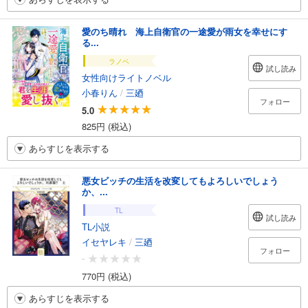
愛のち晴れ 海上自衛官の一途愛が雨女を幸せにす
る...
ラノベ
試し読み
女性向けライトノベル
小春りん
/
三廼
フォロー
5.0
825円 (税込)
あらすじを表示する
悪女ビッチの生活を改変してもよろしいでしょう
か、...
TL
試し読み
TL小説
イセヤレキ
/
三廼
フォロー
-
770円 (税込)
あらすじを表示する