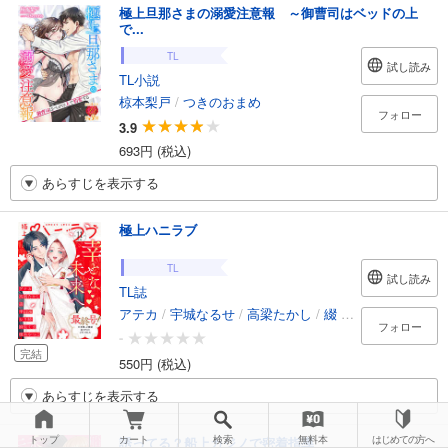
極上旦那さまの溺愛注意報 ～御曹司はベッドの上
で...
TL
試し読み
TL小説
椋本梨戸
/
つきのおまめ
フォロー
3.9
693円 (税込)
あらすじを表示する
極上ハニラブ
TL
試し読み
TL誌
アテカ
/
宇城なるせ
/
高梁たかし
/
綴
/
半田96
/
シリ崎
フォロー
-
完結
550円 (税込)
あらすじを表示する
トップ
カート
検索
無料本
はじめての方へ
誘ってる？船上カジノで密着指導