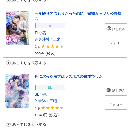
一夜限りのつもりだったのに、堅物ムッツリ公爵様
に...
TL
試し読み
TL小説
逢矢沙希
/
三廼
フォロー
4.4
990円 (税込)
あらすじを表示する
死に戻ったモブはラスボスの最愛でした
BL
試し読み
BL小説
佐倉温
/
三廼
フォロー
4.6
1,540円 (税込)
あらすじを表示する