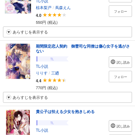
TL小説
椋本梨戸
/
蔦森えん
フォロー
4.0
550円 (税込)
あらすじを表示する
期間限定恋人契約 御曹司な同僚は傷心女子を逃がさ
ない
TL
試し読み
TL小説
りりす
/
三廼
フォロー
4.4
770円 (税込)
あらすじを表示する
貴公子は怯える少女を抱きしめる
TL
試し読み
TL小説