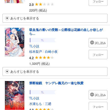
フォロー
2.0
220円 (税込)
あらすじを表示する
吸血鬼の番いの受難～公爵様は花嫁の血しか欲しが
ら...
TL
試し読み
TL小説
椋本梨戸
/
白崎小夜
フォロー
4.2
1,320円 (税込)
あらすじを表示する
禁断秘戯 ヤンデレ義兄の一途な執愛
TL
試し読み
TL小説
水瀬もも
/
三廼
フォロー
4.0