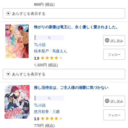
869円 (税込)
あらすじを表示する
怖がりの新妻は竜王に、永く優しく愛されました。
TL
試し読み
TL小説
椋本梨戸
/
蔦森えん
フォロー
3.9
1,320円 (税込)
あらすじを表示する
推し活侍女は、ご主人様の溺愛に気づかない
TL
試し読み
TL小説
悠月彩香
/
三廼
フォロー
3.9
770円 (税込)