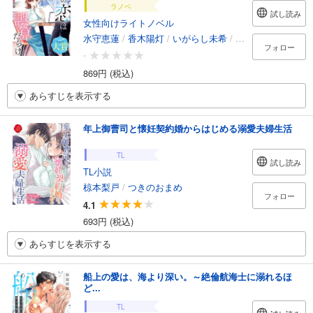
ラノベ
試し読み
女性向けライトノベル
水守恵蓮
/
香木陽灯
/
いがらし未希
/
三廼
フォロー
-
869円 (税込)
あらすじを表示する
年上御曹司と懐妊契約婚からはじめる溺愛夫婦生活
TL
試し読み
TL小説
椋本梨戸
/
つきのおまめ
フォロー
4.1
693円 (税込)
あらすじを表示する
船上の愛は、海より深い。～絶倫航海士に溺れるほ
ど...
TL