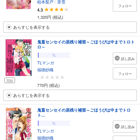
椋本梨戸
/
里雪
フォロー
4.3
1,320円 (税込)
あらすじを表示する
鬼畜センセイの居残り補習～ごほうびは中までトロト
ロ～
TL
試し読み
TLマンガ
福徳紗織
フォロー
-
完結
770円 (税込)
あらすじを表示する
鬼畜センセイの居残り補習～ごほうびは中までトロ
ト...
TL
試し読み
TLマンガ
福徳紗織