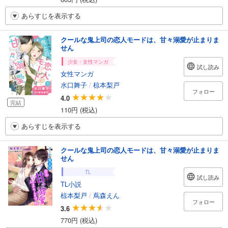
あらすじを表示する
クールな鬼上司の恋人モードは、甘々溺愛が止まりま
せん
少女・女性マンガ
試し読み
女性マンガ
水口舞子
/
椋本梨戸
フォロー
4.0
完結
110円 (税込)
あらすじを表示する
クールな鬼上司の恋人モードは、甘々溺愛が止まりま
せん
TL
試し読み
TL小説
椋本梨戸
/
蔦森えん
フォロー
3.6
770円 (税込)