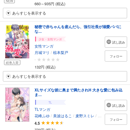
NEW
660～935円 (税込)
あらすじを表示する
秘密で赤ちゃんを産んだら、強引社長が溺愛パパに
な...
少女・女性マンガ
試し読み
女性マンガ
月城マリ
/
椋本梨戸
フォロー
-
続巻入荷
132円 (税込)
あらすじを表示する
XLサイズな彼に奥まで満たされH 大きな愛に包み込
ま...
TL
試し読み
TLマンガ
花峰ふゆ
/
美波はるこ
/
麦野スミレ
/
真田ハイジ
/
青島
フォロー
4.5
770円 (税込)