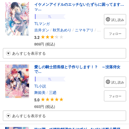
イケメンアイドルのエッチないたずらに困ってます…
ッ...
TL
試し読み
TLマンガ
吉井ダン
/
秋芳あめり
/
ニマキアリ
/
小泉人魚
/
咲乃ユ
フォロー
3.2
869円 (税込)
あらすじを表示する
愛しの騎士団長様と子作りします！？ ～没落侍女
で...
TL
試し読み
TL小説
舞姫美
/
三廼
フォロー
5.0
693円 (税込)
あらすじを表示する