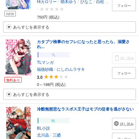
Hiカロリー
/
萌木ゆう
/
ひなこ
/
白松
/
高城リョウ
/
幾
フォロー
-
NEW
750円 (税込)
あらすじを表示する
カタブツ検事のセフレになったと思ったら、溺愛さ
れ...
TL
試し読み
TLマンガ
福徳紗織
/
にしのムラサキ
フォロー
3.0
無料あり
0～198円 (税込)
あらすじを表示する
冷酷無慈悲なラスボス王子はモブの従者を逃がさない
BL
試し読み
BL小説
北川晶
/
三廼
フォロー