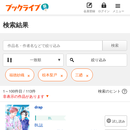
会員登録
ログイン
メニュー
検索結果
検索
一致順
絞り込み
×
×
×
福徳紗織
椋本梨戸
三廼
1～100件目
/
113件
検索のヒント
非表示の作品があります
drap
BL
試し読み
BL誌