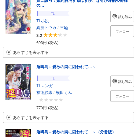
妹に譲って婚約解消するはずが、なぜか冷酷公爵様
の...
TL
試し読み
TL小説
真波トウカ
/
三廼
フォロー
3.2
693円 (税込)
あらすじを表示する
淫鳴島～愛欲の罠に囚われて…～
TL
試し読み
TLマンガ
福徳紗織
/
横田くみ
フォロー
-
770円 (税込)
あらすじを表示する
淫鳴島～愛欲の罠に囚われて…～（分冊版）