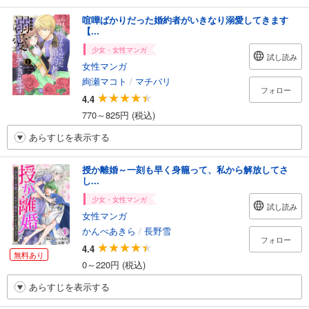
喧嘩ばかりだった婚約者がいきなり溺愛してきます
【...
少女・女性マンガ
試し読み
女性マンガ
絢瀬マコト
/
マチバリ
フォロー
4.4
770～825円 (税込)
あらすじを表示する
授か離婚～一刻も早く身籠って、私から解放してさ
し...
少女・女性マンガ
試し読み
女性マンガ
かんべあきら
/
長野雪
フォロー
4.4
無料あり
0～220円 (税込)
あらすじを表示する