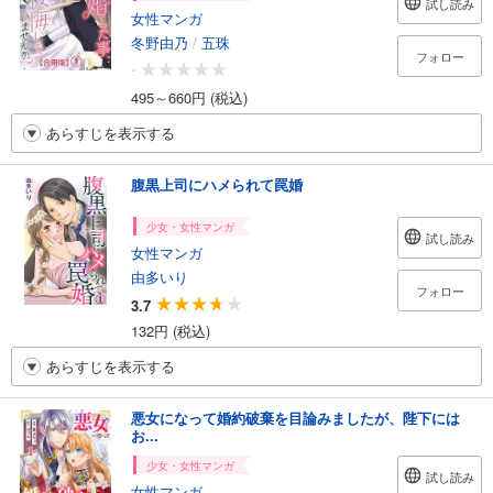
試し読み
女性マンガ
冬野由乃
/
五珠
フォロー
-
495～660円 (税込)
あらすじを表示する
腹黒上司にハメられて罠婚
少女・女性マンガ
試し読み
女性マンガ
由多いり
フォロー
3.7
132円 (税込)
あらすじを表示する
悪女になって婚約破棄を目論みましたが、陛下には
お...
少女・女性マンガ
試し読み
女性マンガ