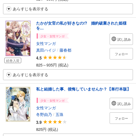
あらすじを表示する
たかが女官の私が好きなの!? 婚約破棄された姫様
を...
少女・女性マンガ
試し読み
女性マンガ
真田ハイジ
/
藤春都
フォロー
4.5
続巻入荷
825～935円 (税込)
あらすじを表示する
私と結婚した事、後悔していませんか？【単行本版】
少女・女性マンガ
試し読み
女性マンガ
冬野由乃
/
五珠
フォロー
3.9
825円 (税込)