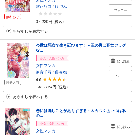
紫正ワコ
/
ほづみ
フォロー
-
無料あり
0～220円 (税込)
あらすじを表示する
今世は悪女で生き延びます！～玉の輿は死亡フラグ
な...
少女・女性マンガ
試し読み
女性マンガ
沢音千尋
/
藤春都
フォロー
4.6
続巻入荷
132～264円 (税込)
あらすじを表示する
恋には隠しごとがありすぎる～ムカつくあいつは私
の...
少女・女性マンガ
試し読み
女性マンガ