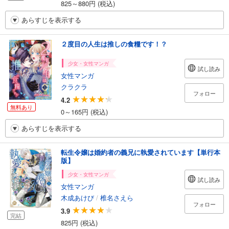
825～880円 (税込)
あらすじを表示する
２度目の人生は推しの食糧です！？
少女・女性マンガ
試し読み
女性マンガ
クラクラ
フォロー
4.2
無料あり
0～165円 (税込)
あらすじを表示する
転生令嬢は婚約者の義兄に執愛されています【単行本
版】
少女・女性マンガ
試し読み
女性マンガ
木成あけび
/
椎名さえら
フォロー
3.9
完結
825円 (税込)