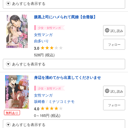
あらすじを表示する
腹黒上司にハメられて罠婚【合冊版】
少女・女性マンガ
試し読み
女性マンガ
由多いり
フォロー
3.0
528円 (税込)
あらすじを表示する
身辺を清めてから出直してくださいませ
少女・女性マンガ
試し読み
女性マンガ
坂崎春
/
ミナソコミナモ
フォロー
4.0
無料あり
0～165円 (税込)
あらすじを表示する