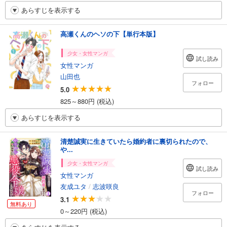
あらすじを表示する
高瀬くんのヘソの下【単行本版】
少女・女性マンガ
試し読み
女性マンガ
山田也
フォロー
5.0
825～880円 (税込)
あらすじを表示する
清楚誠実に生きていたら婚約者に裏切られたので、
や...
少女・女性マンガ
試し読み
女性マンガ
友成ユタ
/
志波咲良
フォロー
3.1
無料あり
0～220円 (税込)