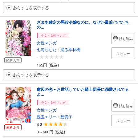
あらすじを表示する
ざまあ確定の悪役令嬢なのに、なぜか最凶パパたち
の...
少女・女性マンガ
試し読み
女性マンガ
七海なむた
/
踊る毒林檎
フォロー
-
続巻入荷
165円 (税込)
あらすじを表示する
虜囚の恋～お世話していた騎士団長に溺愛されてる
よ...
少女・女性マンガ
試し読み
女性マンガ
豊玉エリー
/
碧貴子
フォロー
4.3
無料あり
0～660円 (税込)