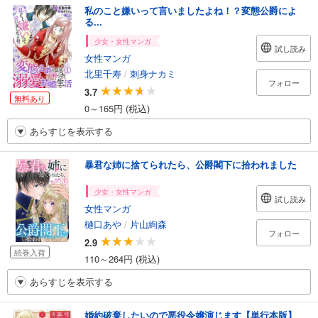
私のこと嫌いって言いましたよね！？変態公爵によ
る...
少女・女性マンガ
試し読み
女性マンガ
北里千寿
/
刺身ナカミ
フォロー
3.7
無料あり
0～165円 (税込)
あらすじを表示する
暴君な姉に捨てられたら、公爵閣下に拾われました
少女・女性マンガ
試し読み
女性マンガ
樋口あや
/
片山絢森
フォロー
2.9
続巻入荷
110～264円 (税込)
あらすじを表示する
婚約破棄したいので悪役令嬢演じます【単行本版】