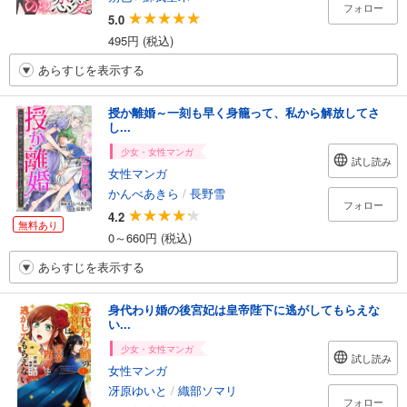
フォロー
5.0
495円 (税込)
あらすじを表示する
授か離婚～一刻も早く身籠って、私から解放してさ
し...
少女・女性マンガ
試し読み
女性マンガ
かんべあきら
/
長野雪
フォロー
4.2
無料あり
0～660円 (税込)
あらすじを表示する
身代わり婚の後宮妃は皇帝陛下に逃がしてもらえな
い...
少女・女性マンガ
試し読み
女性マンガ
冴原ゆいと
/
織部ソマリ
フォロー