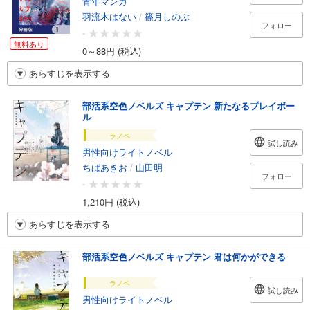
青年マンガ
羽流木はない
/
篠月しのぶ
フォロー
-
無料あり
0～88円 (税込)
あらすじを表示する
部活系空色ノベルズ キャプテン 新たなるプレイボー
ル
ラノベ
試し読み
男性向けライトノベル
ちばあきお
/
山田明
フォロー
-
1,210円 (税込)
あらすじを表示する
部活系空色ノベルズ キャプテン 君は何かができる
ラノベ
試し読み
男性向けライトノベル