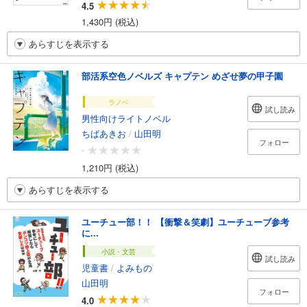
4.5
1,430円 (税込)
あらすじを表示する
部活系空色ノベルズ キャプテン めざせ夢の甲子園
ラノベ
試し読み
男性向けライトノベル
ちばあきお
/
山田明
フォロー
-
1,210円 (税込)
あらすじを表示する
ユーチュー部！！ 【衝撃＆笑劇】ユーチューブ参考
に...
小説・文芸
試し読み
児童書
/
よみもの
山田明
フォロー
4.0