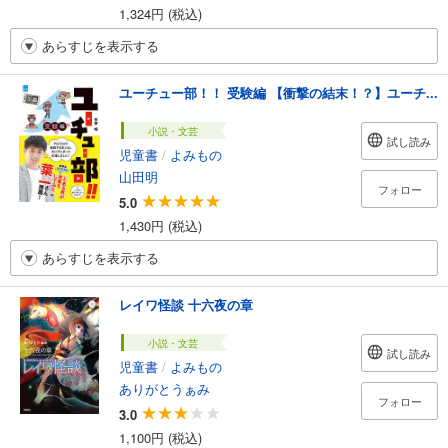
1,324円 (税込)
あらすじを表示する
ユーチュー部！！ 受験編 【衝撃の結末！？】ユーチ...
小説・文芸
試し読み
児童書
/
よみもの
山田明
フォロー
5.0
1,430円 (税込)
あらすじを表示する
レイワ怪談 十六夜の章
小説・文芸
試し読み
児童書
/
よみもの
ありがとうぁみ
フォロー
3.0
1,100円 (税込)