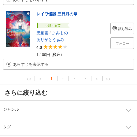
レイワ怪談 三日月の章
小説・文芸
試し読み
児童書
/
よみもの
ありがとうぁみ
フォロー
4.0
1,100円 (税込)
あらすじを表示する
<<
<
1
・
・
・
>
>>
さらに絞り込む
ジャンル
タグ