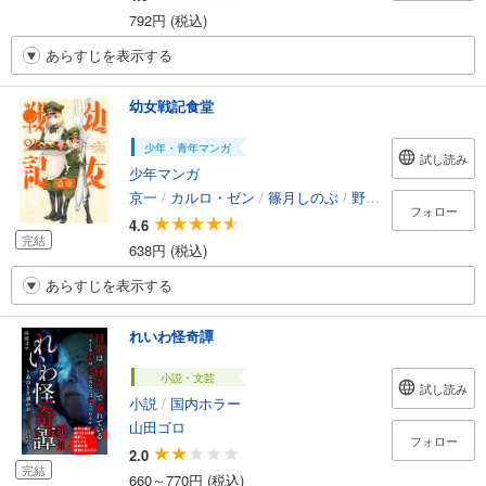
792円 (税込)
あらすじを表示する
幼女戦記食堂
少年・青年マンガ
試し読み
少年マンガ
京一
/
カルロ・ゼン
/
篠月しのぶ
/
野田浩資
フォロー
4.6
完結
638円 (税込)
あらすじを表示する
れいわ怪奇譚
小説・文芸
試し読み
小説
/
国内ホラー
山田ゴロ
フォロー
2.0
完結
660～770円 (税込)