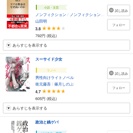
小説・文芸
試し読み
ノンフィクション
/
ノンフィクション・ドキュメンタリー
山田明
フォロー
3.8
792円 (税込)
あらすじを表示する
スーサイド少女
ラノベ
試し読み
男性向けライトノベル
衛元藤吾
/
篠月しのぶ
フォロー
4.7
605円 (税込)
あらすじを表示する
政治と銭ゲバ