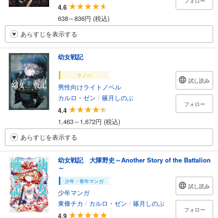
フォロー
4.6
638～836円 (税込)
あらすじを表示する
幼女戦記
ラノベ
試し読み
男性向けライトノベル
カルロ・ゼン
/
篠月しのぶ
フォロー
4.4
1,463～1,672円 (税込)
あらすじを表示する
幼女戦記 大隊野史～Another Story of the Battalion
～
少年・青年マンガ
試し読み
少年マンガ
東條チカ
/
カルロ・ゼン
/
篠月しのぶ
フォロー
4.9