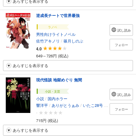
あらすじを表示する
逆成長チートで世界最強
ラノベ
試し読み
男性向けライトノベル
佐竹アキノリ
/
篠月しのぶ
フォロー
4.0
649～726円 (税込)
あらすじを表示する
現代怪談 地獄めぐり 無間
小説・文芸
試し読み
小説
/
国内ホラー
響洋平
/
ありがとうぁみ
/
いたこ28号
/
深津さくら
/
伊
フォロー
-
715円 (税込)
あらすじを表示する