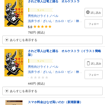
されど罪人は竜と踊る オルケストラ
ラノベ
試し読み
男性向けライトノベル
浅井ラボ
/
ざいん
/
カルロ・ゼン
/
榊一郎
/
高殿円
/
長
フォロー
5.0
792円 (税込)
あらすじを表示する
されど罪人は竜と踊る オルケストラ（イラスト簡略
版）
ラノベ
試し読み
男性向けライトノベル
浅井ラボ
/
ざいん
/
カルロ・ゼン
/
榊一郎
/
高殿円
/
長
フォロー
-
440円 (税込)
あらすじを表示する
スマホ料金はなぜ高いのか（新潮新書）