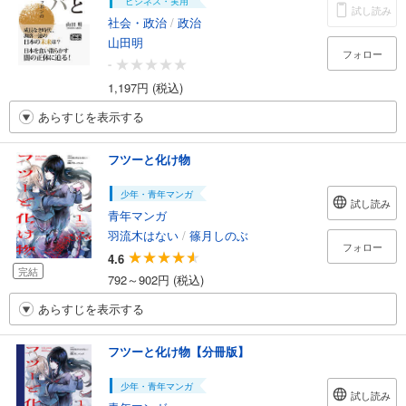
ビジネス・実用
試し読み
社会・政治
/
政治
山田明
フォロー
-
1,197円 (税込)
あらすじを表示する
フツーと化け物
少年・青年マンガ
試し読み
青年マンガ
羽流木はない
/
篠月しのぶ
フォロー
4.6
完結
792～902円 (税込)
あらすじを表示する
フツーと化け物【分冊版】
少年・青年マンガ
試し読み