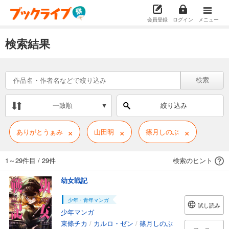
会員登録
ログイン
メニュー
検索結果
検索
一致順
絞り込み
×
×
×
ありがとうぁみ
山田明
篠月しのぶ
1～29件目
/
29件
検索のヒント
幼女戦記
少年・青年マンガ
試し読み
少年マンガ
東條チカ
/
カルロ・ゼン
/
篠月しのぶ