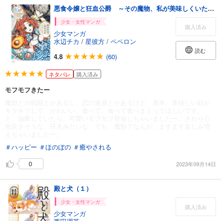
悪食令嬢と狂血公爵 ～その魔物、私が美味しくいただきます！～（５）
少女・女性マンガ
購入済み
少女マンガ
水辺チカ
/
星彼方
/
ペペロン
読む
4.8
(60)
ネタバレ
購入済み
モフモフきたー
魔獣との戦闘とかあるし、恋の進展とかあるけど、基本、美味しい顔が
キラキラして、かわいい。食べて、食べて食べまくってほしいです。
と、油断していたら、可愛いモフモフ登場しちゃいましたー。さわり心
地良さそうな、仔犬みたいな、でも、魔獣？なんか、ますます楽しみ増
えちゃいましたー。
＃ハッピー
＃ほのぼの
＃癒やされる
0
2023年09月14日
殿と犬（１）
少女・女性マンガ
購入済み
少女マンガ