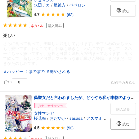
水辺チカ
/
星彼方
/
ペペロン
読む
4.7
(62)
ネタバレ
購入済み
楽しい
さらに食べて食べて、美味しい顔をしております。モフふわの天ちゃん
も可愛いです。わんこです。仕草も動きも、わんこです。そして、スネ
ークちゃん嫌いですが、意外と可愛く酒瓶入院詰まっております。食べ
て飲んで、新しいダメ可愛いマッチョな鍛冶屋さん登場。まだまだ、続
きがたのしみです。
＃ハッピー
＃ほのぼの
＃癒やされる
0
2023年09月20日
偽聖女だと言われましたが、どうやら私が本物のようですよ？ アンソロジーコミック
少女・女性マンガ
購入済み
女性マンガ
桜花舞
/
おだやか
/
sasasa
/
アズマミドリ
/
公社
/
奈院ゆ
読む
4.5
(53)
ネタバレ
購入済み