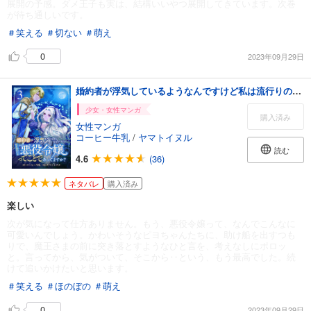
展開の予感。ダメ王子も実は、結構いいやつ展開してきています。次巻
が待ち通しいです。
＃笑える
＃切ない
＃萌え
0
2023年09月29日
婚約者が浮気しているようなんですけど私は流行りの悪役令嬢ってことであってますか？ (3)
少女・女性マンガ
購入済み
女性マンガ
コーヒー牛乳
/
ヤマトイヌル
読む
4.6
(36)
ネタバレ
購入済み
楽しい
次が気になって仕方ありません。もう、悪役令嬢って、なんでこんなに
可愛いんでしょう。かわいそうなピヨちゃんたちに、助け船を出すつも
りで、魔王さまの前に突き落とすようなひと言を、考えなしにポロッ
と。言ってから、気がついて、そこから‥という、もう最高でした。続
けて追いかけたいと思います。
＃笑える
＃ほのぼの
＃萌え
0
2023年09月29日