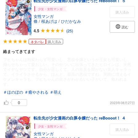
転生先が少女漫画の白豚令嬢だった reBoooot！ ５
少女・女性マンガ
購入済み
女性マンガ
條
/
桜あげは
/
ひだかなみ
読む
4.5
(25)
ネタバレ
購入済み
絡まってきてます
ブヒちゃんは相変わらず可愛いし、悪役令嬢というか王女も可愛いし、
拗らせちゃって愛おしい。その分ついに出張ってきたヒロインは、天然
でイヤなヤツです。自分が正しくて、人の意見を聞かない美人キャラっ
て、イライラさせるから、ほんと、最高の悪役ですね。周囲に増えるイ
ケメンキャラも、ブヒちゃんの良さがわかるいい子がいて、救われま
す。
＃ほのぼの
＃癒やされる
＃萌え
0
2023年08月27日
転生先が少女漫画の白豚令嬢だった reBoooot！ ４
少女・女性マンガ
購入済み
女性マンガ