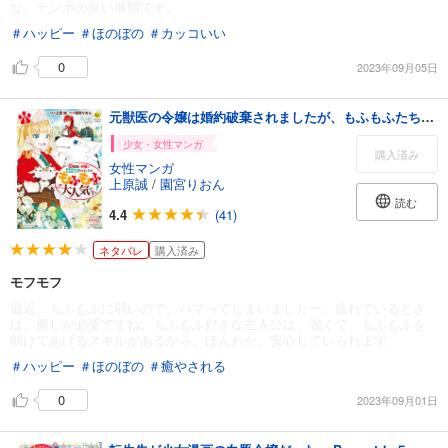
な、テンポの良い展開です。
＃ハッピー
＃ほのぼの
＃カッコいい
0
2023年09月05日
元獣医の令嬢は婚約破棄されましたが、もふもふたちに大人気です！１
少女・女性マンガ
購入済み
女性マンガ
上原誠
/
園宮りおん
読む
4.4
(41)
ネタバレ
購入済み
モフモフ
最近、もふもふに弱いので、ハマってしまいましたー。疲れているとき
は、癒しが必要ですね。もふもふ好きな主人公は、強くて、もふもふを
助けてあげるスキルがあるから、ほんわか、安心していられます。
＃ハッピー
＃ほのぼの
＃癒やされる
0
2023年09月01日