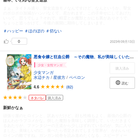
まぁ、タイトル通り、聖女追放モノなんですけど、なんというか、聖女
のボロボロ加減がハンパなくて、惹かれます。この子幸せにしてあげた
いって、思うでしょ？それで、精霊とか魔獣とかにも裏がありそうで、
ちょっと追っかけて、今後の展開に期待してしまいます。
＃ハッピー
＃ほのぼの
＃切ない
0
2023年09月13日
悪食令嬢と狂血公爵 ～その魔物、私が美味しくいただきます！～（３）
少女・女性マンガ
購入済み
少女マンガ
水辺チカ
/
星彼方
/
ペペロン
読む
4.6
(82)
ネタバレ
購入済み
新鮮かなぁ
頑張り屋のヒロインと、訳ありだけど、顔も性格もよく、最強の公爵の
ほんわかラブコメかな。倒した魔獣を美味しく調理して、いただきまく
るあたりが、ファンタジーの王道から少しはずれているのが、気に入り
ました。美味しいのに、食べたら否定されてしまう世界が、かわいいヒ
ロインの敵ですね。ガンガン続巻を読み進めたくなる、スピーディー