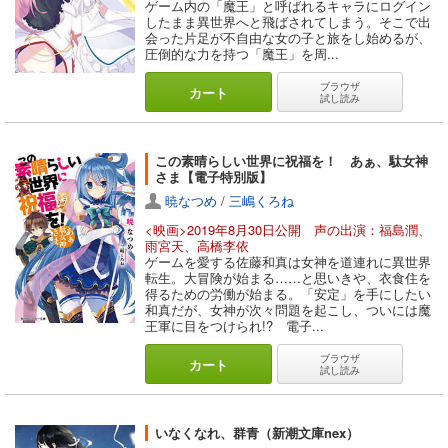
ゲーム内の「魔王」と呼ばれるキャラにログイン
したまま異世界へと飛ばされてしまう。そこで出
会った片足が不自由な女の子と旅をし始めるが、
圧倒的な力を持つ「魔王」を周...
ブラウザ
カート
試し読み
この素晴らしい世界に祝福を！ あぁ、駄女神
さま【電子特別版】
暁なつめ
/
三嶋くろね
<映画>2019年8月30日公開 声の出演：福島潤、
雨宮天、高橋李依
ゲームを愛する佐藤和真は女神を道連れに異世界
転生。大冒険が始まる……と思いきや、衣食住を
得るための労働が始まる。「安定」を手にしたい
和真だが、女神が次々問題を起こし、ついには魔
王軍に目をつけられ!? 電子...
ブラウザ
カート
試し読み
いなくなれ、群青（新潮文庫nex）