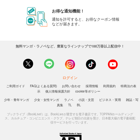
お得な通知機能！
通知を許可すると、お得なクーポン情報
などが届きます。
無料マンガ・ラノベなど、豊富なラインナップで188万冊以上配信中！
ログイン
ご利用ガイド
FAQ(よくある質問)
お問い合わせ
採用情報
利用規約
特商法の表
示
個人情報保護方針
cookie等ポリシー
少年・青年マンガ
少女・女性マンガ
ラノベ
小説・文芸
ビジネス・実用
雑誌・写
真集
TL
BL
ブックライブ（BookLive!）は、BookLiveが運営する電子書店です。TOPPANホールディング
ス、カルチュア・コンビニエンス・クラブ、テレビ朝日の出資を受け、日本最大級の電子書籍配
信サービスを行っています。