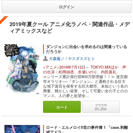
ログイン
2019年夏クール アニメ化ラノベ・関連作品・メデ
ィアミックスなど
ダンジョンに出会いを求めるのは間違っている
だろうか
大森藤ノ
/
ヤスダスズヒト
<アニメ>2019年7月12日～ TOKYO MXほか 声
の出演：松岡禎丞、水瀬いのり、内田真礼
≪シリーズ累計発行部800万部突破！！≫ 迷宮都
市オラリオ──『ダンジョン』と通称される壮大
な地下迷宮を保有する巨大都市。未知という名の
興奮、輝かしい栄誉、そして可愛い女の子とのロ
マンス。人の夢と欲望全...
ブラウザ
カート
試し読み
ロード・エルメロイII世の事件簿 1 「case.剥離
城アドラ」