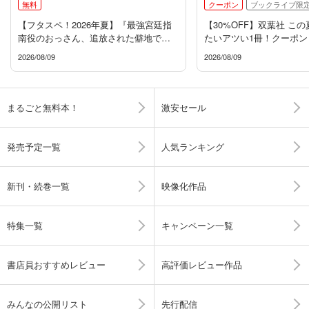
無料
クーポン
ブックライブ限
【フタスペ！2026年夏】『最強宮廷指
【30%OFF】双葉社 こ
南役のおっさん、追放された僻地で無
たいアツい1冊！クーポン
双する』新刊配信フェア
2026/08/09
2026/08/09
まるごと無料本！
激安セール
発売予定一覧
人気ランキング
新刊・続巻一覧
映像化作品
特集一覧
キャンペーン一覧
書店員おすすめレビュー
高評価レビュー作品
みんなの公開リスト
先行配信