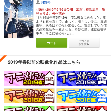
河野裕
<映画>2019年9月6日公開 出演：横浜流星、飯
豊まりえ、矢作穂香
11月19日午前6時42分、僕は彼女に再会した。誰
よりも真っ直ぐで、正しく、凜々しい少女、真辺
由宇。あるはずのない出会いは、安定していた僕
の高校生活を一変させる。奇妙な島。連続落書き
事件。そこに秘められた...
ブラウザ
カート
試し読み
2019年春以前の映像化作品はこちら