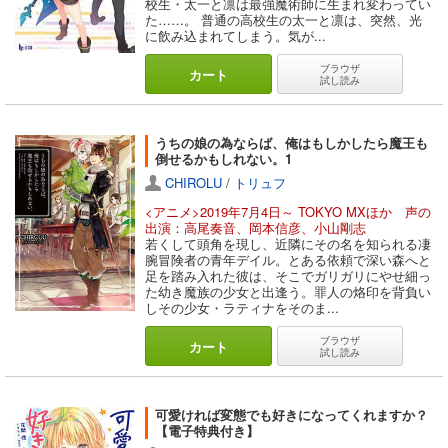
校生・太一と凛は最強魔術師に生まれ変わってい
た……。 普通の高校生の太一と凛は、突然、光
に飲み込まれてしまう。気が...
ブラウザ
カート
試し読み
うちの娘の為ならば、俺はもしかしたら魔王も
倒せるかもしれない。1
CHIROLU
/
トリュフ
<アニメ>2019年7月4日～ TOKYO MXほか 声の
出演：高尾奏音、岡本信彦、小山剛志
若くして頭角を現し、近隣にその名を知られる凄
腕冒険者の青年デイル。とある依頼で深い森へと
足を踏み入れた彼は、そこでガリガリにやせ細っ
た幼き魔族の少女と出逢う。罪人の烙印を背負い
しその少女・ラティナをそのま...
ブラウザ
カート
試し読み
可愛ければ変態でも好きになってくれますか？
【電子特典付き】