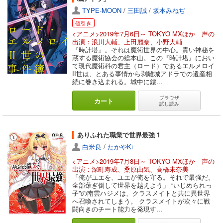
TYPE-MOON
/
三田誠
/
坂本みねぢ
値引き
<アニメ>2019年7月6日～ TOKYO MXほか 声の
出演：浪川大輔、上田麗奈、小野大輔
『時計塔』。それは魔術世界の中心。貴い神秘を
蔵する魔術協会の総本山。この『時計塔』におい
て現代魔術科の君主（ロード）であるエルメロイ
II世は、とある事情から剥離城アドラでの遺産相
続に巻き込まれる。城中に鏤...
ブラウザ
カート
試し読み
ありふれた職業で世界最強 1
白米良
/
たかやKi
<アニメ>2019年7月8日～ TOKYO MXほか 声の
出演：深町寿成、桑原由気、高橋未奈美
「俺がユエを、ユエが俺を守る。それで最強だ。
全部薙ぎ倒して世界を越えよう」 “いじめられっ
子”の南雲ハジメは、クラスメイトと共に異世界
へ召喚されてしまう。 クラスメイトが次々に戦
闘向きのチート能力を発現す...