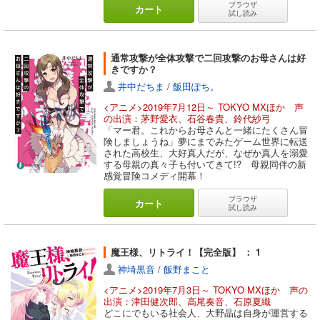
ブラウザ
カート
試し読み
通常攻撃が全体攻撃で二回攻撃のお母さんは好
きですか？
井中だちま
/
飯田ぽち。
<アニメ>2019年7月12日～ TOKYO MXほか 声
の出演：茅野愛衣、石谷春貴、鈴代紗弓
「マー君。これからお母さんと一緒にたくさん冒
険しましょうね」夢にまでみたゲーム世界に転送
された高校生、大好真人だが、なぜか真人を溺愛
する母親の真々子も付いてきて!? 母親同伴の新
感覚冒険コメディ開幕！
ブラウザ
カート
試し読み
魔王様、リトライ！【完全版】 ： 1
神埼黒音
/
飯野まこと
<アニメ>2019年7月3日～ TOKYO MXほか 声の
出演：津田健次郎、高尾奏音、石原夏織
どこにでもいる社会人、大野晶は自身が運営する