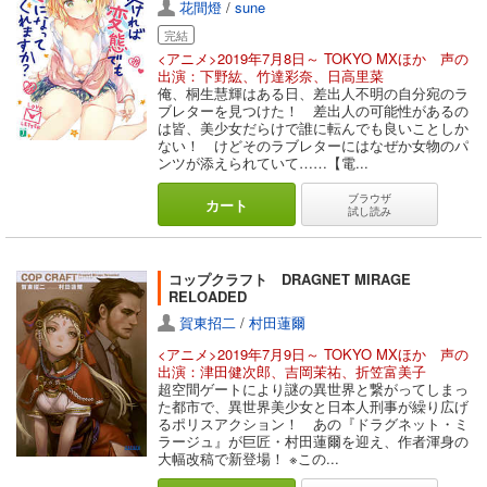
花間燈
/
sune
完結
<アニメ>2019年7月8日～ TOKYO MXほか 声の
出演：下野紘、竹達彩奈、日高里菜
俺、桐生慧輝はある日、差出人不明の自分宛のラ
ブレターを見つけた！ 差出人の可能性があるの
は皆、美少女だらけで誰に転んでも良いことしか
ない！ けどそのラブレターにはなぜか女物のパ
ンツが添えられていて……【電...
ブラウザ
カート
試し読み
コップクラフト DRAGNET MIRAGE
RELOADED
賀東招二
/
村田蓮爾
<アニメ>2019年7月9日～ TOKYO MXほか 声の
出演：津田健次郎、吉岡茉祐、折笠富美子
超空間ゲートにより謎の異世界と繋がってしまっ
た都市で、異世界美少女と日本人刑事が繰り広げ
るポリスアクション！ あの『ドラグネット・ミ
ラージュ』が巨匠・村田蓮爾を迎え、作者渾身の
大幅改稿で新登場！ ※この...