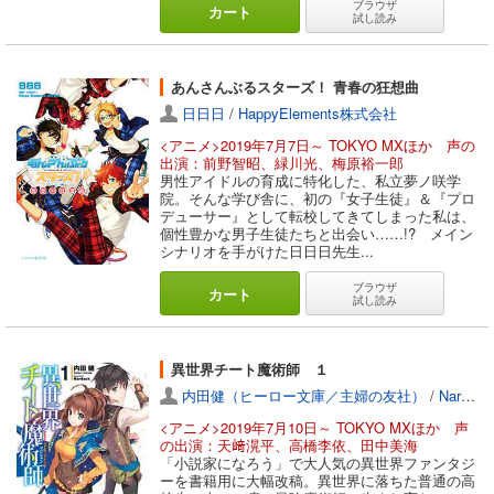
ブラウザ
カート
試し読み
あんさんぶるスターズ！ 青春の狂想曲
日日日
/
HappyElements株式会社
<アニメ>2019年7月7日～ TOKYO MXほか 声の
出演：前野智昭、緑川光、梅原裕一郎
男性アイドルの育成に特化した、私立夢ノ咲学
院。そんな学び舎に、初の『女子生徒』＆『プロ
デューサー』として転校してきてしまった私は、
個性豊かな男子生徒たちと出会い……!? メイン
シナリオを手がけた日日日先生...
ブラウザ
カート
試し読み
異世界チート魔術師 １
内田健（ヒーロー文庫／主婦の友社）
/
Nardack
<アニメ>2019年7月10日～ TOKYO MXほか 声
の出演：天﨑滉平、高橋李依、田中美海
「小説家になろう」で大人気の異世界ファンタジ
ーを書籍用に大幅改稿。異世界に落ちた普通の高