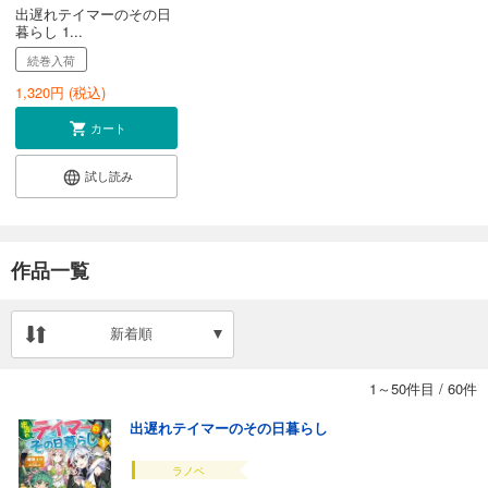
出遅れテイマーのその日
暮らし 1...
続巻入荷
1,320
円 (税込)
カート
試し読み
作品一覧
新着順
1～50件目
/
60件
出遅れテイマーのその日暮らし
ラノベ