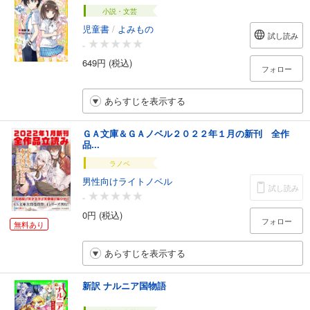
小説・文芸
児童書
/
よみもの
試し読み
-
649円 (税込)
フォロー
あらすじを表示する
ＧＡ文庫＆ＧＡノベル２０２２年１月の新刊 全作
品...
ラノベ
男性向けライトノベル
試し読み
-
0円 (税込)
フォロー
無料あり
あらすじを表示する
新訳 ナルニア国物語