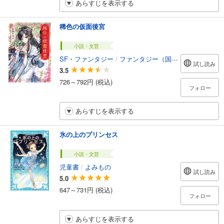
あらすじを表示する
稀色の仮面後宮
小説・文芸
SF・ファンタジー
/
ファンタジー（国内）
試し読み
3.5
726～792円 (税込)
フォロー
あらすじを表示する
氷の上のプリンセス
小説・文芸
児童書
/
よみもの
試し読み
5.0
647～731円 (税込)
フォロー
あらすじを表示する