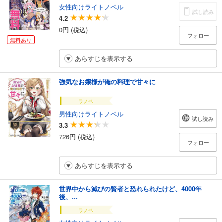
女性向けライトノベル
試し読み
4.2
0円 (税込)
フォロー
無料あり
あらすじを表示する
強気なお嬢様が俺の料理で甘々に
ラノベ
男性向けライトノベル
試し読み
3.3
726円 (税込)
フォロー
あらすじを表示する
世界中から滅びの賢者と恐れられたけど、4000年
後、...
ラノベ