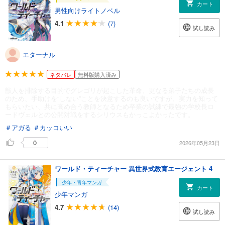
カート
男性向けライトノベル
4.1
(7)
試し読み
エターナル
ネタバレ
無料版購入済み
獣人を排除する目的でグレゴリが起こした革命、更なる弟子たちの成長
のため、手助けを“しない”ことを決意するのも良いですが、実力を知って
もらいたい、共に高め合う教師となるため卒業の試練で最強の学校長ロ
ードヴェルとの公開対戦をするシリウスもかっこよかったです。
＃アガる
＃カッコいい
0
2026年05月23日
ワールド・ティーチャー 異世界式教育エージェント 4
少年・青年マンガ
カート
少年マンガ
4.7
(14)
試し読み