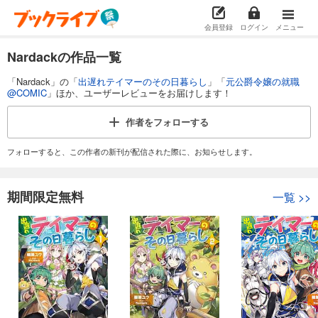
会員登録
ログイン
メニュー
Nardackの作品一覧
「Nardack」の「
出遅れテイマーのその日暮らし
」「
元公爵令嬢の就職
@COMIC
」ほか、ユーザーレビューをお届けします！
作者を
フォローする
フォローすると、この作者の新刊が配信された際に、お知らせします。
期間限定無料
一覧
>>