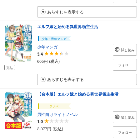
あらすじを表示する
エルフ嫁と始める異世界領主生活
少年・青年マンガ
少年マンガ
試し読み
3.4
605円 (税込)
フォロー
完結
あらすじを表示する
【合本版】エルフ嫁と始める異世界領主生活
ラノベ
男性向けライトノベル
試し読み
1.0
3,377円 (税込)
フォロー