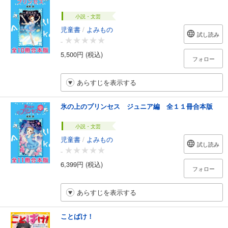
小説・文芸
児童書
/
よみもの
試し読み
-
5,500円 (税込)
フォロー
あらすじを表示する
氷の上のプリンセス ジュニア編 全１１冊合本版
小説・文芸
児童書
/
よみもの
試し読み
-
6,399円 (税込)
フォロー
あらすじを表示する
ことばけ！