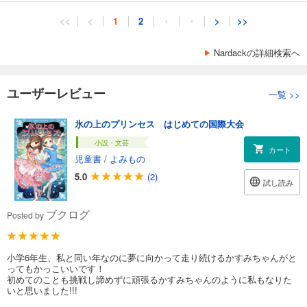
<<
<
1
2
・
・
>
>>
Nardackの詳細検索へ
ユーザーレビュー
一覧
>>
氷の上のプリンセス はじめての国際大会
小説・文芸
カート
児童書
/
よみもの
5.0
(2)
試し読み
ブクログ
Posted by
小学6年生、私と同い年なのに夢に向かって走り続けるかすみちゃんがと
ってもかっこいいです！
初めてのことも挑戦し諦めずに頑張るかすみちゃんのように私もなりた
いと思いました!!!