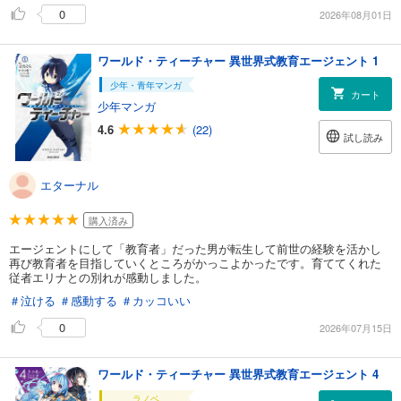
0
2026年08月01日
ワールド・ティーチャー 異世界式教育エージェント 1
少年・青年マンガ
カート
少年マンガ
4.6
(22)
試し読み
エターナル
購入済み
エージェントにして「教育者」だった男が転生して前世の経験を活かし
再び教育者を目指していくところがかっこよかったです。育ててくれた
従者エリナとの別れが感動しました。
＃泣ける
＃感動する
＃カッコいい
0
2026年07月15日
ワールド・ティーチャー 異世界式教育エージェント 4
ラノベ