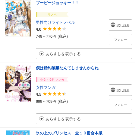
ブービージョッキー！！
ラノベ
男性向けライトノベル
試し読み
4.0
748～770円 (税込)
フォロー
あらすじを表示する
僕は婚約破棄なんてしませんからね
少女・女性マンガ
女性マンガ
試し読み
4.5
699～709円 (税込)
フォロー
あらすじを表示する
氷の上のプリンセス 全１０冊合本版