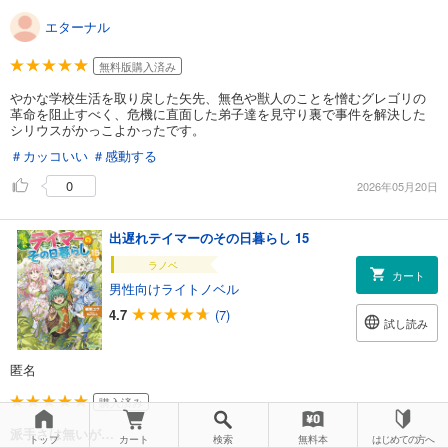
エターナル
無料版購入済み
やかな学校生活を取り戻した矢先、無色や獣人のことを憎むグレゴリの
革命を阻止すべく、危機に直面した弟子達を見守り裏で事件を解決した
シリウスがかっこよかったです。
＃カッコいい
＃感動する
0
2026年05月20日
出遅れテイマーのその日暮らし 15
ラノベ
カート
男性向けライトノベル
4.7
(7)
試し読み
匿名
購入済み
派手さは無いが…
トップ
カート
検索
無料本
はじめての方へ