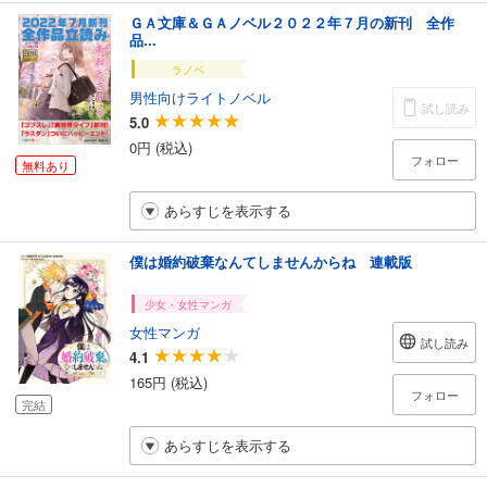
ＧＡ文庫＆ＧＡノベル２０２２年７月の新刊 全作
品...
ラノベ
男性向けライトノベル
試し読み
5.0
0円 (税込)
フォロー
無料あり
あらすじを表示する
僕は婚約破棄なんてしませんからね 連載版
少女・女性マンガ
女性マンガ
試し読み
4.1
165円 (税込)
フォロー
完結
あらすじを表示する