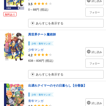
試し読み
3.5
0～88円 (税込)
フォロー
無料あり
あらすじを表示する
異世界チート魔術師
少年・青年マンガ
少年マンガ
試し読み
4.2
638～836円 (税込)
フォロー
あらすじを表示する
出遅れテイマーのその日暮らし【分冊版】
少年・青年マンガ
青年マンガ
試し読み