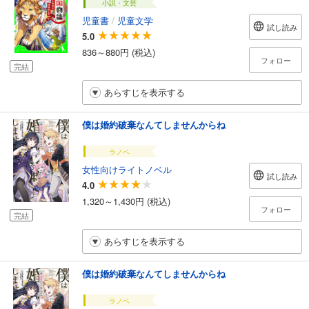
小説・文芸
児童書
/
児童文学
試し読み
5.0
836～880円 (税込)
フォロー
完結
あらすじを表示する
僕は婚約破棄なんてしませんからね
ラノベ
女性向けライトノベル
試し読み
4.0
1,320～1,430円 (税込)
フォロー
完結
あらすじを表示する
僕は婚約破棄なんてしませんからね
ラノベ