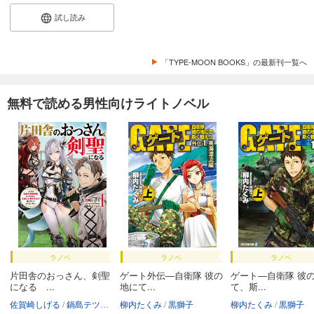
試し読み
「TYPE-MOON BOOKS」の最新刊一覧へ
無料で読める男性向けライトノベル
ラノベ
ラノベ
ラノベ
片田舎のおっさん、剣聖
ゲート外伝―自衛隊 彼の
ゲート―自衛隊 彼
になる ...
地にて...
て、斯...
佐賀崎しげる
鍋島テツヒロ
柳内たくみ
黒獅子
柳内たくみ
黒獅子