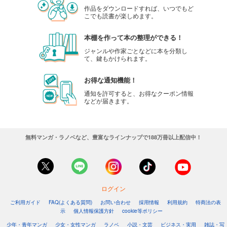
作品をダウンロードすれば、いつでもど
こでも読書が楽しめます。
本棚を作って本の整理ができる！
ジャンルや作家ごとなどに本を分類し
て、鍵もかけられます。
お得な通知機能！
通知を許可すると、お得なクーポン情報
などが届きます。
無料マンガ・ラノベなど、豊富なラインナップで188万冊以上配信中！
ログイン
ご利用ガイド
FAQ(よくある質問)
お問い合わせ
採用情報
利用規約
特商法の表
示
個人情報保護方針
cookie等ポリシー
少年・青年マンガ
少女・女性マンガ
ラノベ
小説・文芸
ビジネス・実用
雑誌・写