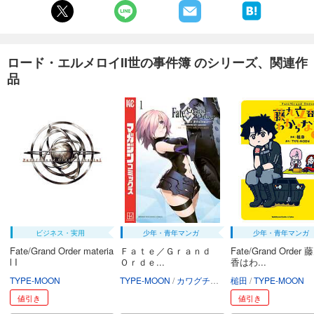
ロード・エルメロイII世の事件簿 のシリーズ、関連作
品
ビジネス・実用
少年・青年マンガ
少年・青年マンガ
Fate/Grand Order materia
Ｆａｔｅ／Ｇｒａｎｄ
Fate/Grand Order
l I
Ｏｒｄｅ...
香はわ...
TYPE-MOON
TYPE-MOON
カワグチタケシ
槌田
TYPE-MOON
値引き
値引き