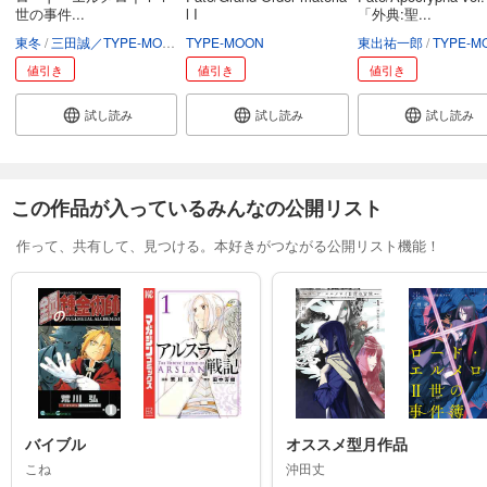
世の事件...
l I
「外典:聖...
東冬
三田誠／TYPE-MOON
TYPE-MOON
坂本みねぢ
TENGEN
東出祐一郎
TYPE-MO
値引き
値引き
値引き
試し読み
試し読み
試し読み
この作品が入っているみんなの公開リスト
作って、共有して、見つける。本好きがつながる公開リスト機能！
バイブル
オススメ型月作品
こね
沖田丈