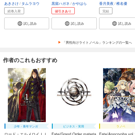
あきさけ
タムラヨウ
黒留ハガネ
かやはら
香月美夜
椎名優
続巻入荷
値引きあり
完結
試し読み
試し読み
試し読み
「男性向けライトノベル」ランキングの一覧へ
作者のこれもおすすめ
少年・青年マンガ
ビジネス・実用
ラノベ
ロード・エルメロイＩＩ
Fate/Grand Order materia
Fate/Apocrypha vol.