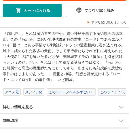
カートに入れる
ブラウザ試し読み
アプリ試し読みはこちら
『時計塔』。それは魔術世界の中心。貴い神秘を蔵する魔術協会の総本
山。この『時計塔』において現代魔術科の君主（ロード）であるエルメ
ロイII世は、とある事情から剥離城アドラでの遺産相続に巻き込まれる。
城中に鏤められた数多の天使、そして招待者たちそれぞれに与えられた
〈天使名〉の謎を解いた者だけが、剥離城アドラの『遺産』を引き継げ
るというのだ。だが、それはけして単なる謎解きではなく、『時計塔』
に所属する高位の魔術師たちにとってすら、あまりにも幻想的で悲愴な
事件のはじまりであった──。魔術と神秘、幻想と謎が交錯する『ロー
ド・エルメロイII世の事件簿』、いざ開幕。
アニメ化
メディア化
このライトノベルがすごい！
このライトノベルが
詳しい情報を見る
閲覧環境