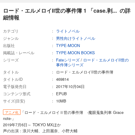
ロード・エルメロイII世の事件簿 1 「case.剥... の詳
細情報
カテゴリ
ライトノベル
ジャンル
男性向けライトノベル
出版社
TYPE-MOON
掲載誌・レーベル
TYPE-MOON BOOKS
シリーズ
Fateシリーズ
/
ロード・エルメロイII世の
事件簿シリーズ
タイトル
ロード・エルメロイII世の事件簿
タイトルID
469814
電子版発売日
2017年10月04日
コンテンツ形式
EPUB
サイズ(目安)
10MB
「ロード・エルメロイⅡ世の事件簿 -魔眼蒐集列車 Grace
アニメ化
note-」
2019年7月6日～ TOKYO MXほか
声の出演：浪川大輔、上田麗奈、小野大輔