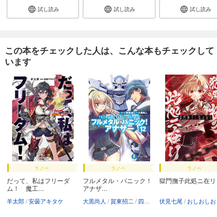
試し読み
試し読み
試し読み
この本をチェックした人は、こんな本もチェックして
います
ラノベ
ラノベ
ラノベ
だって、私はフリーダ
フルメタル・パニック！
獄門撫子此処ニ在リ
ム！ 魔工...
アナザ...
羊太郎
安曇アキタケ
大黒尚人
賀東招二
四季童子
伏見七尾
海老川兼武
おしおしお