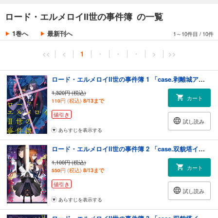
ロード・エルメロイII世の事件簿 の一覧
1巻へ
最新刊へ
1～10件目
/
10件
<<
<
1
・
・
・
>
>>
ロード・エルメロイII世の事件簿 1 「case.剥離城アドラ」
1,320円 (税込)
カート
円 (税込)
8/13まで
110
値引き
試し読み
あらすじを表示する
ロード・エルメロイII世の事件簿 2 「case.双貌塔イゼルマ(上)」
1,100円 (税込)
カート
円 (税込)
8/13まで
550
値引き
試し読み
あらすじを表示する