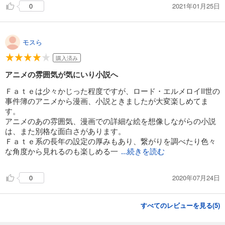
2021年01月25日
0
モスら
購入済み
アニメの雰囲気が気にいり小説へ
Ｆａｔｅは少々かじった程度ですが、ロード・エルメロイII世の
事件簿のアニメから漫画、小説ときましたが大変楽しめてま
す。
アニメのあの雰囲気、漫画での詳細な絵を想像しながらの小説
は、また別格な面白さがあります。
Ｆａｔｅ系の長年の設定の厚みもあり、繋がりを調べたり色々
な角度から見れるのも楽しめる一
...続きを読む
2020年07月24日
0
すべてのレビューを見る(
5
)