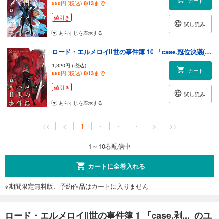
カート
円 (税込)
8/13まで
550
値引き
試し読み
あらすじを表示する
ロード・エルメロイII世の事件簿 10 「case.冠位決議(下)」
1,320円 (税込)
カート
円 (税込)
8/13まで
660
値引き
試し読み
あらすじを表示する
<<
<
1
・
・
・
>
>>
1～10巻配信中
カートに全巻入れる
※期間限定無料版、予約作品はカートに入りません
ロード・エルメロイII世の事件簿 1 「case.剥... のユ