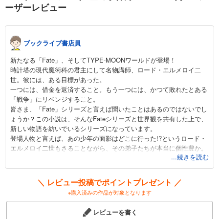
ーザーレビュー
ブックライブ書店員
新たなる「Fate」、そしてTYPE-MOONワールドが登場！
時計塔の現代魔術科の君主にして名物講師、ロード・エルメロイ二
世。彼には、ある目標があった。
一つには、借金を返済すること。もう一つには、かつて敗れたとある
「戦争」にリベンジすること。
皆さま、「Fate」シリーズと言えば聞いたことはあるのではないでし
ょうか？この小説は、そんなFateシリーズと世界観を共有した上で、
新しい物語を紡いでいるシリーズになっています。
登場人物と言えば、あの少年の面影はどこに行った!?というロード・
エルメロイ二世もさることながら、その弟子たちが本当に個性豊か。
...続きを読む
個人的には、フラットの自由奔放さにはちょっと憧れすら抱きます。
内弟子・グレイと様々な事件を解決していく、この「事件簿」。ソシ
ャゲしかやっていない人にも、昔からのファンの方にもおすすめした
＼ レビュー投稿でポイントプレゼント ／
い、至極の一品となっております！
※購入済みの作品が対象となります
レビューを書く