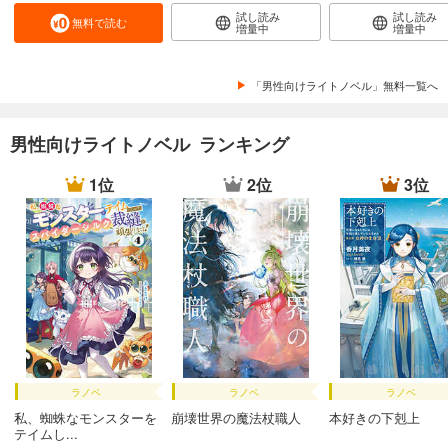
試し読み
試し読み
無料で読む
増量中
増量中
「男性向けライトノベル」無料一覧へ
男性向けライトノベル ランキング
1位
2位
3位
ラノベ
ラノベ
ラノベ
私、蜘蛛なモンスターを
崩壊世界の魔法杖職人
本好きの下剋上
テイムし...