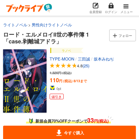
会員登録
ログイン
メニュー
ライトノベル
男性向けライトノベル
ロード・エルメロイII世の事件簿 1
フォロー
「case.剥離城アドラ」
ラノベ
TYPE-MOON
/
三田誠
/
坂本みねぢ
4.8
(25)
1,320円 (税込)
110
円 (税込)
8/13まで
0
pt
値引き
33
新規会員70%OFFクーポンで
円(税込)
今すぐ購入