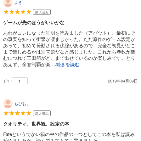
よき
購入済み
ゲームが先のほうがいいかな
あれがコレになった証明を読みました（アバウト）。最初にそ
の事実を知って衝撃が凄まじかった。ただ原作のゲーム設定が
あって、初めて発動される伏線があるので、完全な初見がどこ
まで楽しめるかは別問題だなと感じました。これから巻数が進
むにつれて三田節がどこまで出せているのか楽しみです。とり
あえず、全巻制覇が楽
...続きを読む
2019年04月09日
1
もぴお。
購入済み
クオリティ、世界観、設定の本
Fateというでかい箱の中の作品の一つとしてこの本を私は読み
始めましたが、読んでみてとても驚きました。