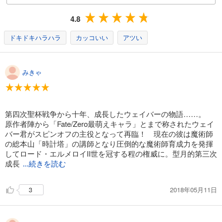
4.8
ドキドキハラハラ
カッコいい
アツい
みきゃ
第四次聖杯戦争から十年、成長したウェイバーの物語……。
原作者陣から「Fate/Zero最萌えキャラ」とまで称されたウェイ
バー君がスピンオフの主役となって再臨！ 現在の彼は魔術師
の総本山「時計塔」の講師となり圧倒的な魔術師育成力を発揮
してロード・エルメロイII世を冠する程の権威に。型月的第三次
成長
...続きを読む
2018年05月11日
3