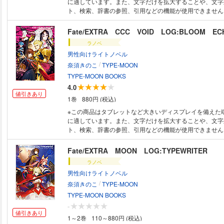
に適しています。また、文字だけを拡大することや、文字
ト、検索、辞書の参照、引用などの機能が使用できません。 
「Fate/EXTRA MOON LOG:TYPEWRITER」に引き続
大ボリュームでお届け!奈須きのこ書き下ろしの情熱的か
は秀逸。各サーヴァントの個性あふれる会話を見比べるこ
ラノベ
シナリオ集ならでは。更に各章扉のイラストはワダアルコ描
男性向けライトノベル
巻は「序章」から「第2章」までを収録。
/
奈須きのこ
TYPE-MOON
TYPE-MOON BOOKS
4.0
値引きあり
1巻
880円 (税込)
※この商品はタブレットなど大きいディスプレイを備えた
に適しています。また、文字だけを拡大することや、文字
ト、検索、辞書の参照、引用などの機能が使用できません。 
「Fate/EXTRA」を凌駕する膨大なシナリオテキストを
全収録！ 溺れる夜が、始まる――― サクラ迷宮クライ
Fate/EXTRA MOON LOG:TYPEWRITER
章」シナリオを収録
ラノベ
男性向けライトノベル
/
奈須きのこ
TYPE-MOON
TYPE-MOON BOOKS
-
値引きあり
1～2巻
110～880円 (税込)