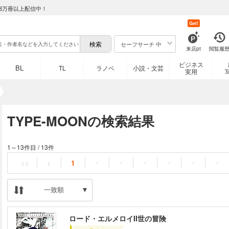
8万冊以上配信中！
Get!
セーフサーチ 中
来店pt
閲覧履
ビジネス
BL
TL
ラノベ
小説・文芸
実用
TYPE-MOONの検索結果
1～13件目
/
13件
<<
<
1
・
・
・
・
・
・
一致順
ロード・エルメロイII世の冒険