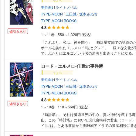
ラノベ
男性向けライトノベル
/
/
TYPE-MOON
三田誠
坂本みねぢ
TYPE-MOON BOOKS
4.8
値引きあり
1～11巻
550～1,320円 (税込)
「これより、私は、神を問う」 時計塔支部での講義のため、夏のシンガ
ポールを訪れたエルメロイII世とグレイ。 様々な文化が
で、ふたりはエルゴという名の若者と出逢うことになる。
って現れる、アトラスの六源。かのアトラス院と彷徨海バ
ス、そしてもうひとりの魔術師が行ったという太古の実験
ロード・エルメロイII世の事件簿
て、II世が問うことになる神の名とは？ 魔術と伝説、幻想と神話が交錯
ラノベ
する『ロード・エルメロイII世の冒険』、いざ開幕。
男性向けライトノベル
/
/
TYPE-MOON
三田誠
坂本みねぢ
TYPE-MOON BOOKS
4.8
値引きあり
1～10巻
110～660円 (税込)
『時計塔』。それは魔術世界の中心。貴い神秘を蔵する魔
山。この『時計塔』において現代魔術科の君主（ロード）
イII世は、とある事情から剥離城アドラでの遺産相続に巻
中に鏤められた数多の天使、そして招待者たちそれぞれに