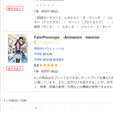
-
値引きあり
1巻
825円 (税込)
・収録サーヴァント：レオナルド・ダ・ヴィンチ / エ
キー（クリスマス） / マーリン〔プロトタイプ〕 / 
御前〔サンタ〕 / セタンタ / ジャック・ド・モレー
シュタイン（クリスマス） / ラーヴァ／ティアマト /
スト／ドラコ― / ネモ / カーマ（ミステイク）（掲
Fate/Prototype -Animation material-
ラノベ
男性向けライトノベル
TYPE-MOON
TYPE-MOON BOOKS
5.0
値引きあり
1巻
825円 (税込)
※この商品はタブレットなど大きいディスプレイを備えた
に適しています。また、文字だけを拡大することや、文字
ト、検索、辞書の参照、引用などの機能が使用できません。 「Fate/st
night」の原型として映像化され、話題となった「Fate/Prot
の映像作品では尺に合わせて制作の設計を行っていきます
画の予告編のような映像"にするために、奈須きのこによ
1～13件目
/
13件
脚本に起こした上でコンテを作成し、その中から尺に合わ
<<
<
1
・
・
・
・
・
・
り込む、という制作方式が取られました。その為に、作成