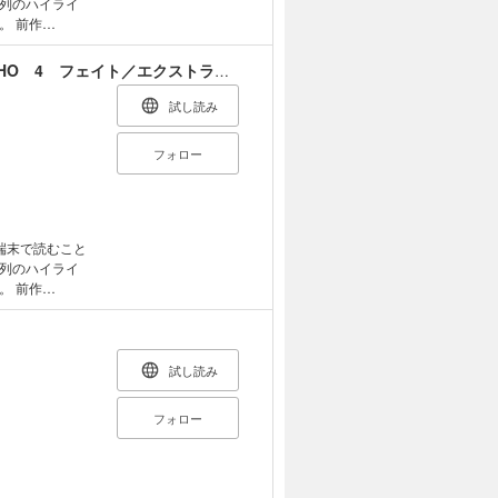
列のハイライ
前作
き、約500ページの
つ軽妙なシナリオ
Fate/EXTRA CCC VOID LOG:BLOOM ECHO 4 フェイト／エクストラ CCC シナリオ集
とが出来るのも
き下ろし!第1
試し読み
フォロー
端末で読むこと
列のハイライ
前作
４巻にわたって完
マックスの「最終
試し読み
フォロー