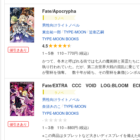
エサル / アルテラ / ジル・ド・レェ（セイバー） / シュヴァ
エミヤ / ギルガメッシュ / ロビンフッド / アタランテ / エウ
Fate/Apocrypha
ラシュ / クー・フーリン（ラン サー） / エリザベート・バー
ラノベ
坊弁慶 / クー・フーリン〔プロトタイプ〕 / レオニダス一世 /
男性向けライトノベル
ドゥー サ / ゲオルギウス / エドワード・ティーチ / ブーディカ
/
/
レキサンダー / マリー・アントワネット / マルタ / メディア / ジル・ド・レ
東出祐一郎
TYPE-MOON
近衛乙嗣
ェ（キャスター） / ハンス・クリスチャン・アンデルセン 
TYPE-MOON BOOKS
シェイクスピア / メフィストフェレ ス / ヴォルフガング
4.5
ーツァルト / 諸葛孔明〔エルメロイII世〕 / クー・フー
値引きあり
1～5巻
110～770円 (税込)
お気に入りのサーヴァントをもっと好きになりつつ、他の
思わぬ魅力にも気付かされる珠玉の設定資料集。 続巻刊行中。 ※本
かつて、冬木と呼ばれる街では七人の魔術師と英霊たちに
カードイラストおよび、最終再臨イラストは収録されてお
執り行われていた。だが、第二次世界大戦の混乱に乗じて
が聖杯を強奪。 数十年が経ち、その聖杯を象徴(シンボル
ドミレニア一族は魔術協会からの離反、組織の独立を宣言
会は刺客を送り込むが、彼らが召喚したサーヴァントによ
Fate/EXTRA CCC VOID LOG:BLOOM EC
遭う。 サーヴァントに対抗するにはサーヴァント。聖杯
ラノベ
が変更され、七騎対七騎という空前絶後の規模の戦争――
男性向けライトノベル
発。 一方、聖杯大戦の審判として十五人目のサーヴァン
/
ヌ・ダルクが召喚される。彼女は自分が召喚されたことへ
奈須きのこ
TYPE-MOON
がらも、舞台となる街トゥリファスへと赴くが……。
TYPE-MOON BOOKS
-
値引きあり
1～3巻
110～880円 (税込)
※この商品はタブレットなど大きいディスプレイを備えた