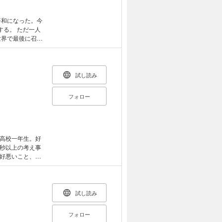
平和になった。今
する。 ただ一人
世界で最後に召喚
自分の運命を知ら
試し読み
フォロー
高校一年生。好
秒以上の考え事
好悪いこと、と
らが「魔法使い
惑星の調査を部
の東野巧。文武
たちと一緒にパ
試し読み
世界・虚惑星(ヌ
フォロー