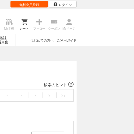
無料会員登録
ログイン
歴
My本棚
カート
フォロー
クーポン
Myページ
雑誌
はじめての方へ
ご利用ガイド
写真集
検索のヒント
・
・
・
>
>>