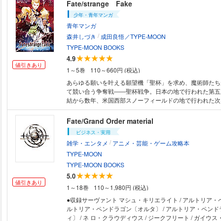
使名〉の謎を解いた者だけが、剥離城アドラの『遺産』を
Fate/strange Fake
うのだ。だが、それはけして単なる謎解きではなく、『時
少年・青年マンガ
る高位の魔術師たちにとってすら、あまりにも幻想的で悲
青年マンガ
まりであった──。魔術と神秘、幻想と謎が交錯する『ロ
/
イII世の事件簿』、いざ開幕。
森井しづき
成田良悟／TYPE-MOON
TYPE-MOON BOOKS
4.9
値引きあり
1～5巻
110～660円 (税込)
あらゆる願いを叶える願望機「聖杯」を求め、魔術師たち
て競い合う争奪戦――聖杯戦争。日本の地で行われた第五
結から数年、米国西部スノーフィールドの地で行われた次
それは偽りだらけの聖杯戦争。偽りの台座に集まった魔術
れが偽りの聖杯戦争であると知りながら――彼らはそれで
Fate/Grand Order material
踊り続ける。真偽などは彼岸の彼方。聖杯ではなく――他
ビジネス・実用
自身の信念を通すために。その時、器に満ちるのは偽りか
/
雑学・エンタメ
アニメ・芸能・ゲーム攻略本
とも――。
TYPE-MOON
TYPE-MOON BOOKS
5.0
値引きあり
1～18巻
110～1,980円 (税込)
●収録サーヴァント マシュ・キリエライト / アルトリア・ペ
ルトリア・ペンドラゴン〔オルタ〕 / アルトリア・ペン
ィ〕 / ネ ロ・クラウディウス / ジークフリート / ガイウ