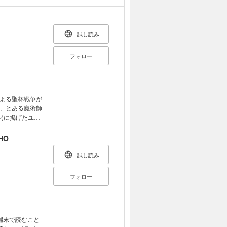
リ エ・デオン /
リュアレ / アー
トリー / 武蔵
 ロムルス / メ
試し読み
 / 牛若丸 / ア
フォロー
/ ウィリアム・
・アマデウス・モ
リン（キャスター）
サーヴァントの
書には
よる聖杯戦争が
りません。
、とある魔術師
)に掲げたユグ
。怒れる魔術協
って返り討ちに
HO
戦争のシステム
聖杯大戦が勃
試し読み
ト――ジャン
の疑念を抱きな
フォロー
端末で読むこと