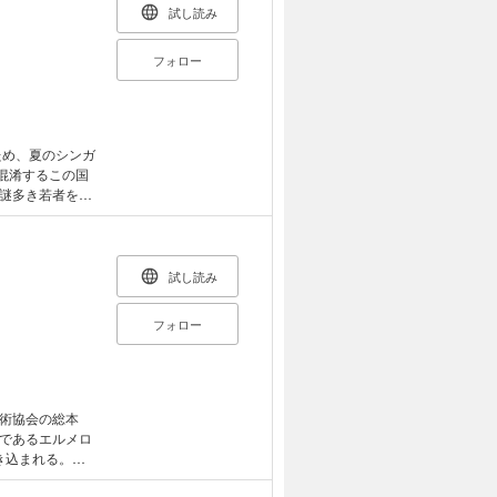
試し読み
フォロー
混淆するこの国
謎多き若者を追
ルトアンデル
とは？ そし
試し読み
フォロー
術協会の総本
であるエルメロ
き込まれる。城
与えられた〈天