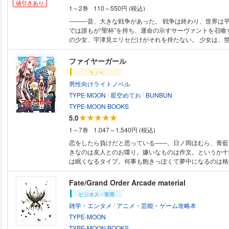
値引きあり
1～2巻
110～550円 (税込)
―――昔、大きな戦争があった。 戦争は終わり、世界は
では誰もが“聖杯”を持ち、運命の示すサーヴァントを召喚
の少女、宇津見エリセだけがそれを持たない。 少女は、
されたサーヴァントの少年と出会う。 だが彼女はまだ、
ない。
ファイヤーガール
ラノベ
男性向けライトノベル
/
/
TYPE-MOON
星空めてお
BUNBUN
TYPE-MOON BOOKS
5.0
1～7巻
1,047～1,540円 (税込)
恋をしたら負けだと思っている――。日ノ岡ほむら、青藍
きなのは友人とのお喋り。嫌いなものは作文。というか十
は眠くなるタイプ。何事も飽きっぽくて夢中になるのは格
まで感じる彼女は、高校デビューに失敗気味。そんなほむ
やってみないか？」と誘われるまま入部したのは、未知の
Fate/Grand Order Arcade material
活動とする、国際連合に所属する探検部だった。剣道少年
ビジネス・実用
両道で美人の御陵真世先輩。そしてゴーレムの雨乃。仲間
/
雑学・エンタメ
アニメ・芸能・ゲーム攻略本
ーティを組み、木星に匹敵するという壮大なスケールの別
テラ)へと向かう。
TYPE-MOON
TYPE-MOON BOOKS