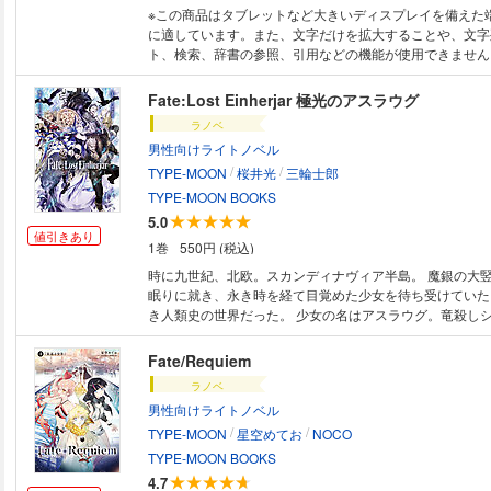
※この商品はタブレットなど大きいディスプレイを備えた
に適しています。また、文字だけを拡大することや、文字
ト、検索、辞書の参照、引用などの機能が使用できません。 大ヒット
ム「Fate/EXTRA」のシナリオ集。上下巻合わせて100
ボリューム!セイバー、アーチャー、キャスターのセリフ
Fate:Lost Einherjar 極光のアスラウグ
あふれる会話を見比べることが出来るのもシナリオ集なら
ラノベ
してサーヴァントとの特殊会話やデッドエンド集もしっか
男性向けライトノベル
プレイ時には見逃していた会話も意外と多いかも!?さらに
/
/
ダアルコ描き下ろしによる扉イラストを使用!またゲーム
TYPE-MOON
桜井光
三輪士郎
が出来た各種設定テキストも収録。シナリオ以外のお楽し
TYPE-MOON BOOKS
でお届けします!奈須きのこが語るもう一つの聖杯戦争、
5.0
い。
値引きあり
1巻
550円 (税込)
時に九世紀、北欧。スカンディナヴィア半島。 魔銀の大
眠りに就き、永き時を経て目覚めた少女を待ち受けていた
き人類史の世界だった。 少女の名はアスラウグ。竜殺し
ブリュンヒルデの娘。 息を潜めるようにして生きる少女
を境に一変する。 それこそ、恐れるものなきヴァイキン
Fate/Requiem
来の王、ラグナル・ロズブロークとの出逢いだった。 そして西暦二〇一Ｘ
ラノベ
年、北欧はノルウェー首都オスロ。 史上初の魔術儀式で
男性向けライトノベル
戦争において、アスラウグとラグナルは共に、殺し合うた
/
/
(サーヴァント)として召喚される。 それは、奇しくも── 最後の戦乙女(ワ
TYPE-MOON
星空めてお
NOCO
ルキューレ)と最後の勇士の魂(エインヘリャル)の、千年
TYPE-MOON BOOKS
た。
4.7