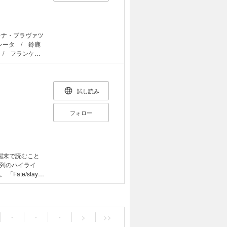
レナ・ブラヴァツ
シータ / 鈴鹿
 / フランケン
 ソドムズビー
載順）
試し読み
フォロー
端末で読むこと
列のハイライ
ay
otype」。通常
が、本作では“映
る原案をそのまま
せてカットを刈
・
・
・
>
>>
されておきなが