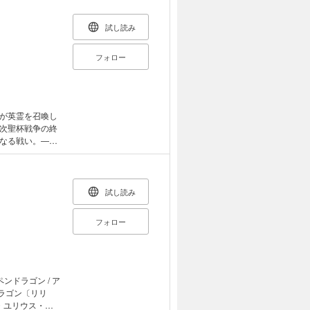
引き継げるとい
計塔』に所属す
愴な事件のはじ
試し読み
ード・エルメロ
フォロー
が英霊を召喚し
次聖杯戦争の終
なる戦い。――
師と英霊達。こ
も、台座の上で
でもない、彼ら
、真実か。それ
試し読み
フォロー
ンドラゴン / ア
ドラゴン〔リリ
ス・ユリウス・カ