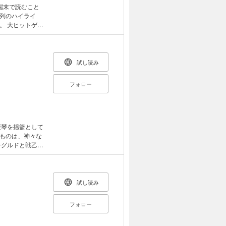
端末で読むこと
列のハイライ
ゲー
0ページを超える大
は三者三様。個性
では。おまけと
り収録。ゲーム
試し読み
、各章ごとにワ
内でのみ見ること
フォロー
みもてんこ盛り
是非ご堪能下さ
竪琴を揺籃として
ものは、神々な
シグルドと戦乙女
の日々は、ある時
グの勇士にして未
ある亜種二連聖杯
試し読み
めの神秘の兵器
フォロー
を経た邂逅だっ