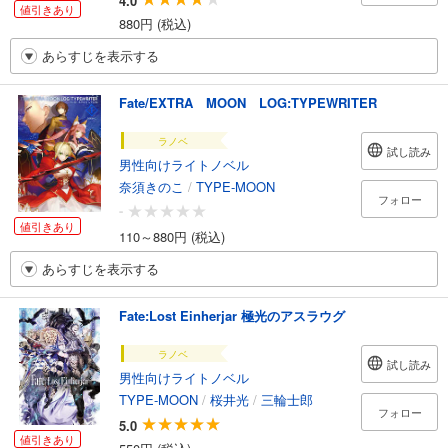
4.0
値引きあり
880円 (税込)
あらすじを表示する
Fate/EXTRA MOON LOG:TYPEWRITER
ラノベ
試し読み
男性向けライトノベル
奈須きのこ
/
TYPE-MOON
フォロー
-
値引きあり
110～880円 (税込)
あらすじを表示する
Fate:Lost Einherjar 極光のアスラウグ
ラノベ
試し読み
男性向けライトノベル
TYPE-MOON
/
桜井光
/
三輪士郎
フォロー
5.0
値引きあり