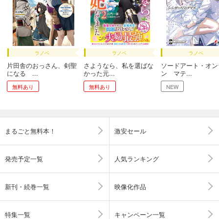
ラノベ
ラノベ
ラノベ
片田舎のおっさん、剣聖
さようなら、私を選ばな
ソードアート・オン
になる ...
かった元...
ン マテ...
無料あり
無料あり
NEW
まるごと無料本！
激安セール
発売予定一覧
人気ランキング
新刊・続巻一覧
映像化作品
特集一覧
キャンペーン一覧