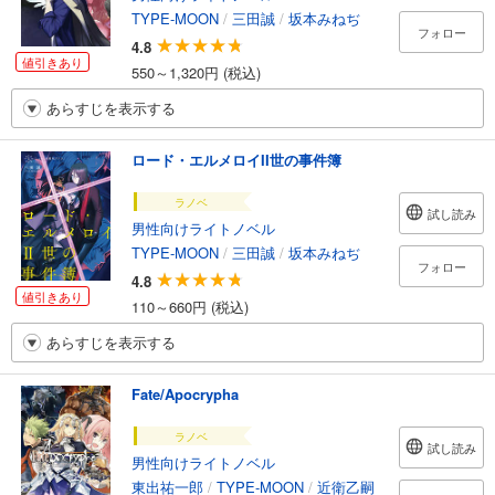
TYPE-MOON
/
三田誠
/
坂本みねぢ
フォロー
4.8
値引きあり
550～1,320円 (税込)
あらすじを表示する
ロード・エルメロイII世の事件簿
ラノベ
試し読み
男性向けライトノベル
TYPE-MOON
/
三田誠
/
坂本みねぢ
フォロー
4.8
値引きあり
110～660円 (税込)
あらすじを表示する
Fate/Apocrypha
ラノベ
試し読み
男性向けライトノベル
東出祐一郎
/
TYPE-MOON
/
近衛乙嗣