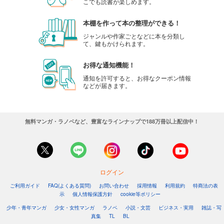
こでも読書が楽しめます。
本棚を作って本の整理ができる！
ジャンルや作家ごとなどに本を分類し
て、鍵もかけられます。
お得な通知機能！
通知を許可すると、お得なクーポン情報
などが届きます。
無料マンガ・ラノベなど、豊富なラインナップで188万冊以上配信中！
ログイン
ご利用ガイド
FAQ(よくある質問)
お問い合わせ
採用情報
利用規約
特商法の表
示
個人情報保護方針
cookie等ポリシー
少年・青年マンガ
少女・女性マンガ
ラノベ
小説・文芸
ビジネス・実用
雑誌・写
真集
TL
BL