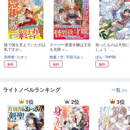
陰で国を支えていたのは
スーパー派遣令嬢は王宮
拾ったものは大切に
私ですが...
を見限っ...
しょう ...
別所燈
たすく
晩夏ノ空
宇田川みぅ
ぽん
TAPI岡
無料
無料
無料
ライトノベルランキング
一覧
>>
1位
2位
3位