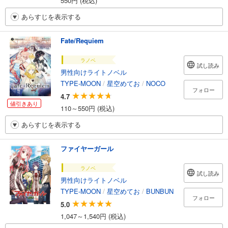
550円 (税込)
あらすじを表示する
Fate/Requiem
ラノベ
試し読み
男性向けライトノベル
TYPE-MOON
/
星空めてお
/
NOCO
フォロー
4.7
値引きあり
110～550円 (税込)
あらすじを表示する
ファイヤーガール
ラノベ
試し読み
男性向けライトノベル
TYPE-MOON
/
星空めてお
/
BUNBUN
フォロー
5.0
1,047～1,540円 (税込)