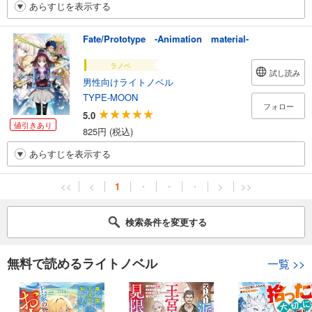
あらすじを表示する
Fate/Prototype -Animation material-
ラノベ
試し読み
男性向けライトノベル
TYPE-MOON
フォロー
5.0
値引きあり
825円 (税込)
あらすじを表示する
<<
<
1
・
・
・
>
>>
検索条件を変更する
無料で読めるライトノベル
一覧
>>