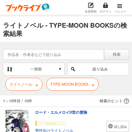
会員登録
ログイン
メニュー
ライトノベル - TYPE-MOON BOOKSの検
索結果
検索
一致順
絞り込み
×
×
ライトノベル
TYPE-MOON BOOKS
1～10件目
/
10件
検索のヒント
ロード・エルメロイII世の冒険
ラノベ
試し読み
男性向けライトノベル