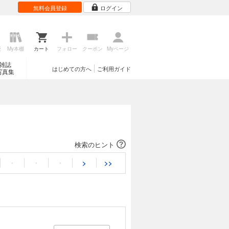
無料会員登録
ログイン
歴
My本棚
カート
フォロー
クーポン
Myページ
雑誌
はじめての方へ
ご利用ガイド
写真集
検索のヒント
・
・
・
>
>>