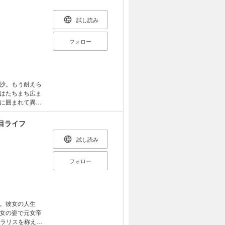
れた挙げ句、殺
を開始すべく、
試し読み
フォロー
沙。もう耐えら
はたちまち広ま
に囲まれて異世
、待望のコミカ
目ライフ
試し読み
フォロー
。彼女の人生
女の姿で元女帝
ウラリスを称え、