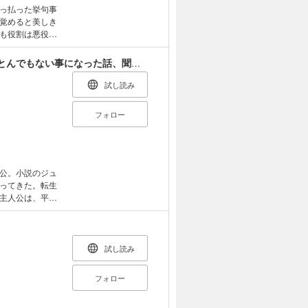
っ払った挙句事
覚めると美しき
も役割は悪役令
して好みのゴリ
ッコミを入れつ
今まで馬鹿にされていた気弱令嬢に転生したら、とんでもない事になった話、聞く？
逆なスラリとし
試し読み
フォロー
公。小説のジュ
ってきた。転生
主人公は、平民
ようになった“ジ
、留学に来ていた
試し読み
フォロー