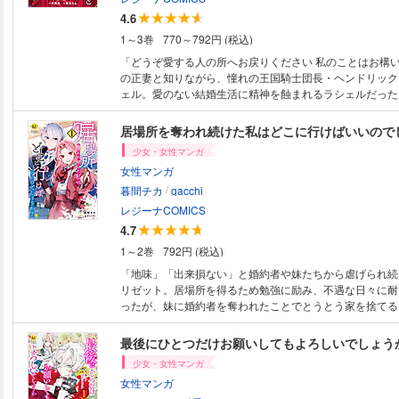
4.6
1～3巻
770～792円 (税込)
「どうぞ愛する人の所へお戻りください 私のことはお構
の正妻と知りながら、憧れの王国騎士団長・ヘンドリック
ェル。愛のない結婚生活に精神を蝕まれるラシェルだった
かった息子・ランスロットが心の支えとなっていた。しか
きっかけに彼女は命を落としてしまう。目を覚ますと結婚
居場所を奪われ続けた私はどこに行けばいいので
巻き戻っていて――！？
少女・女性マンガ
女性マンガ
/
暮間チカ
gacchi
レジーナCOMICS
4.7
1～2巻
792円 (税込)
「地味」「出来損ない」と婚約者や妹たちから虐げられ続
リゼット。居場所を得るため勉強に励み、不遇な日々に耐
ったが、妹に婚約者を奪われたことでとうとう家を捨てる
る。縁があって王宮女官となったリゼットは、これまでの
転、王妃や多くの人々から能力を認められ、新たな居場所
最後にひとつだけお願いしてもよろしいでしょう
く。しかしその裏では、妹たちの悪巧みが進行していて……
少女・女性マンガ
女性マンガ