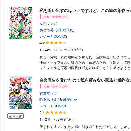
神様が人生やり直しのチャンスをくれたらしい。第二の人
に暮らしたいが、いつの世にも悪い奴らはいるもので……
私を追い出すのはいいですけど、この家の薬作っ
少女・女性マンガ
女性マンガ
/
あまつ昊
火野村志紀
レジーナCOMICS
4.2
1～4巻
770～792円 (税込)
ある日突然、妹に婚約者を奪われ、屋敷を追い出されてし
令嬢・レイフェル。彼のため、家族のため、薬師として懸
レイフェルを実家の両親は迎え入れず、さらに虐げようと
ぁもう我慢の限界です。」実家を飛び出し、一人で新しい
と決意したレイフェルだけど、とある村で薬師として働く
れた才能が発覚して――!? 天才薬師のチートすぎるセカ
少女・女性マンガ
幕！
女性マンガ
/
猫倉ありす
結城芙由奈
レジーナCOMICS
4.4
続巻入荷
1～2巻
792円 (税込)
産まれてすぐに伯爵夫婦に引き取られたアゼリア。しかし