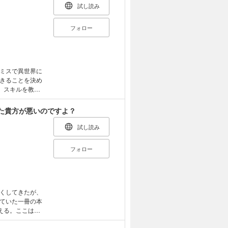
試し読み
フォロー
ミスで異世界に
きることを決め
。スキルを教え
ど、神様お墨付
ファンタジーコ
た貴方が悪いのですよ？
試し読み
フォロー
くしてきたが、
ていた一冊の本
える。ここは小
で、アーシアは