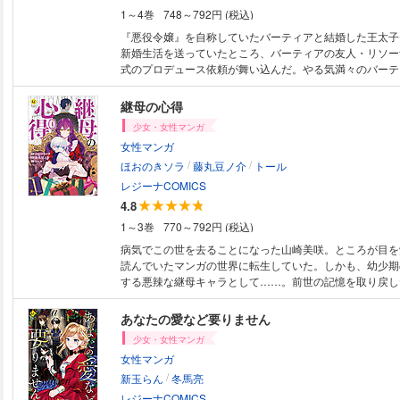
1～4巻
748～792円 (税込)
『悪役令嬢』を自称していたバーティアと結婚した王太子
新婚生活を送っていたところ、バーティアの友人・リソー
式のプロデュース依頼が舞い込んだ。やる気満々のバーテ
しつつシーヘルビー国へ向かったけれど、どうもバーティ
しい。すると、バーティアが「私、リソーナ様のために代
継母の心得
りますわ!!」そう宣言して――!?
少女・女性マンガ
女性マンガ
/
/
ほおのきソラ
藤丸豆ノ介
トール
レジーナCOMICS
4.8
1～3巻
770～792円 (税込)
病気でこの世を去ることになった山崎美咲。ところが目を
読んでいたマンガの世界に転生していた。しかも、幼少期
する悪辣な継母キャラとして……。前世の記憶を取り戻し
前日で、もはや逃げようもない。とにかく虐待しないよう
意して対面した継子は――めちゃくちゃ可愛いんですけどー
あなたの愛など要りません
前世の知識を駆使して子育てに奮闘しているうちに、超絶
少女・女性マンガ
様の態度も変わってきて……!? 義息子のためならチート
女性マンガ
う！ 愛とオタクの力で異世界の育児事情を変える、異色
/
タジー、開幕！
新玉らん
冬馬亮
レジーナCOMICS