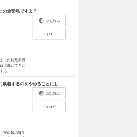
生は平穏気まま
たの全部私ですよ？
試し読み
フォロー
まった貧乏男爵
命に働いてきた
する。「――あ
人生を始めよう
うちに、秘めら
余命宣告を受けたので私を顧みない家族と婚約者に執着するのをやめることにしました
ンドライフ、開
試し読み
フォロー
、実の娘の誕生