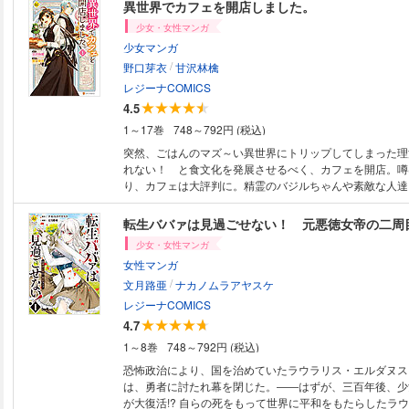
王妃暗殺を企み、処刑される悪女にすぎなかった。利用さ
異世界でカフェを開店しました。
される未来などまっぴら。“ある条件”が揃う三年後に反撃
少女・女性マンガ
絶体絶命の状況を打開しようと動き始め……。
少女マンガ
/
野口芽衣
甘沢林檎
レジーナCOMICS
4.5
1～17巻
748～792円 (税込)
突然、ごはんのマズ～い異世界にトリップしてしまった理
れない！ と食文化を発展させるべく、カフェを開店。噂
り、カフェは大評判に。精霊のバジルちゃんや素敵な人達
界ライフを満喫します！ 大人気クッキングファンタジー
ライズ第１巻！
転生ババァは見過ごせない！ 元悪徳女帝の二周
少女・女性マンガ
女性マンガ
/
文月路亜
ナカノムラアヤスケ
レジーナCOMICS
4.7
1～8巻
748～792円 (税込)
恐怖政治により、国を治めていたラウラリス・エルダヌス
は、勇者に討たれ幕を閉じた。――はずが、三百年後、少
が大復活!? 自らの死をもって世界に平和をもたらしたラ