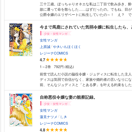
三十三歳。ぽっちゃりオネエな私は二丁目で飲み歩き、酔
故に遭って命を散らした……はずだったの。でもね、目が
公爵令嬢のエリザベートに転生していたの～！ え？ で
嬢ですって？ ご冗談を！そんなことよりこの美貌を活か
マッチョな恋人作りでしょっ もう！ 緩すぎる世界にツ
つ知識チートで無双するエリザベートは本人の望みとは真
少女・女性マンガ
たイケメン王子様から猛アプローチされて――
女性マンガ
/
上原誠
やきいもほくほく
レジーナCOMICS
4.7
1～2巻
792円 (税込)
前世で読んだ小説の脇役令嬢・ジュディスに転生した主人
ディスは気弱で自信がなく、家族や婚約者の言いなりにな
前、そんなジュディスと「とある夢」を叶える約束をした
になる決意を固める。性格を改め、意思をはっきり伝える
ュディス”に、次第に周囲の目も変わっていく。そんな折
自称悪役令嬢な妻の観察記録。
隣国の第二王子に気に入られてしまい――？
少女・女性マンガ
女性マンガ
/
蓮見ナツメ
しき
レジーナCOMICS
4.8