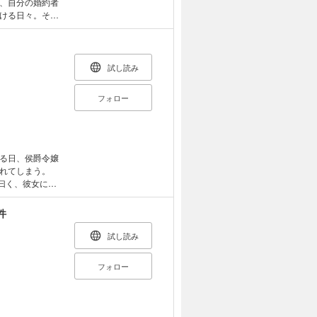
、自分の婚約者
ける日々。そん
出せないアゼリ
に、次々にアゼ
フルストーリー
試し読み
フォロー
る日、侯爵令嬢
れてしまう。
ア曰く、彼女には
はセシルとヒロ
役になって婚約
件
シルの日々に
ファンタジーコ
試し読み
フォロー