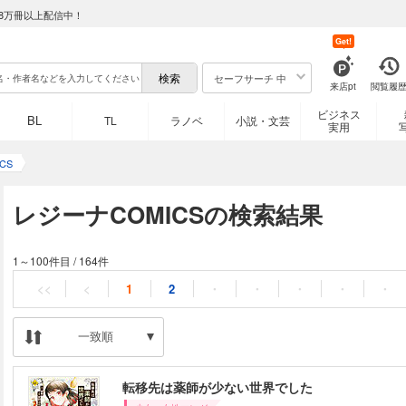
8万冊以上配信中！
Get!
セーフサーチ 中
来店pt
閲覧履
ビジネス
BL
TL
ラノベ
小説・文芸
実用
CS
レジーナCOMICSの検索結果
1～100件目
/
164件
<<
<
1
2
・
・
・
・
・
一致順
転移先は薬師が少ない世界でした