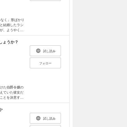
いなく」形ばかり
と結婚したラシ
が、ようやく授
し、ある事件を
式の日に時間が
しょうか？
試し読み
フォロー
けた伯爵令嬢の
えていた彼女だ
ことを決意す
暮らしから一
を見つけてい
か
!?
試し読み