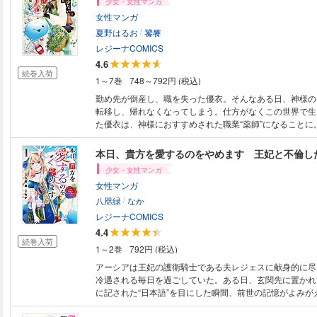
少女・女性マンガ
女性マンガ
/
夏野はるお
饕餮
レジーナCOMICS
4.6
続巻入荷
1～7巻
748～792円 (税込)
勤め先が倒産し、職を失った優衣。そんなある日、神様の
転移し、帰れなくなってしまう。仕方がなくこの世界で生
た優衣は、神様におすすめされた職業“薬師”になることに
てもらい、いざ地上へ！ 定住先を求めて旅を始めたけれ
きのスキルは想像以上で――!? チートが爆発する大人気
本日、貴方を愛するのをやめます 王妃と不倫し
ミカライズ、待望の第1巻！
少女・女性マンガ
女性マンガ
/
八咫緑
なか
レジーナCOMICS
4.4
続巻入荷
1～2巻
792円 (税込)
アーシアは王妃の護衛騎士である夫レジェスに献身的に尽
冷遇される毎日を過ごしていた。ある日、玄関先に置かれ
に記された“日本語”を目にした瞬間、前世の記憶がよみが
説『禁じられた愛』の世界。物語の主役はレジェスと王妃