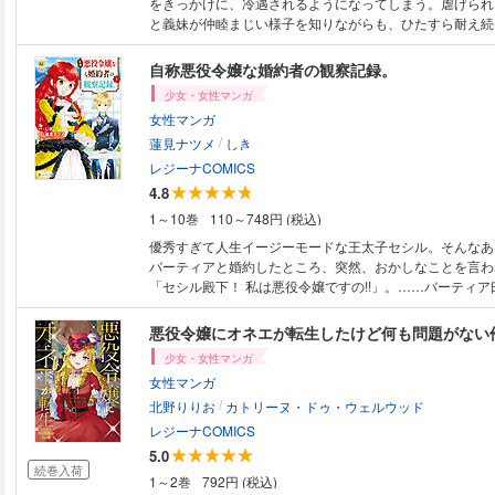
をきっかけに、冷遇されるようになってしまう。虐げられ
と義妹が仲睦まじい様子を知りながらも、ひたすら耐え続
なある時、余命半年と宣告される。病のことを家族に言い
アだったが、婚約者・マルセルに知られたことをきっかけ
自称悪役令嬢な婚約者の観察記録。
リアの味方が増えていって――。絶望からの大逆転ハート
少女・女性マンガ
第１巻！
女性マンガ
/
蓮見ナツメ
しき
レジーナCOMICS
4.8
1～10巻
110～748円 (税込)
優秀すぎて人生イージーモードな王太子セシル。そんなあ
バーティアと婚約したところ、突然、おかしなことを言わ
「セシル殿下！ 私は悪役令嬢ですの!!」。……バーティ
前世の記憶があり、ここは『乙女ゲーム』の世界で、彼女
インの仲を引き裂く『悪役令嬢』なのだという。立派な悪
悪役令嬢にオネエが転生したけど何も問題がない
破棄されることを目標に突っ走るバーティアは、退屈なセ
少女・女性マンガ
次々と騒動を巻き起こし始めて――？ 異色のラブ（？）
女性マンガ
ミカライズ、待望の第１巻！
/
北野りりお
カトリーヌ・ドゥ・ウェルウッド
レジーナCOMICS
5.0
続巻入荷
1～2巻
792円 (税込)