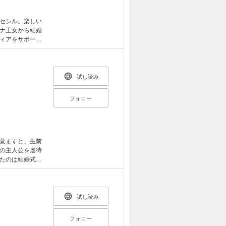
セシル。楽しい
ナ王女から結婚
ィアをサポート
アの様子がおか
理悪役令嬢にな
試し読み
フォロー
覚ますと、生前
の主人公を虐待
たのは結婚式の
にしよう、と決
!!! ついつい
冷たかった旦那
にもなっちゃ
試し読み
の子育てファン
フォロー