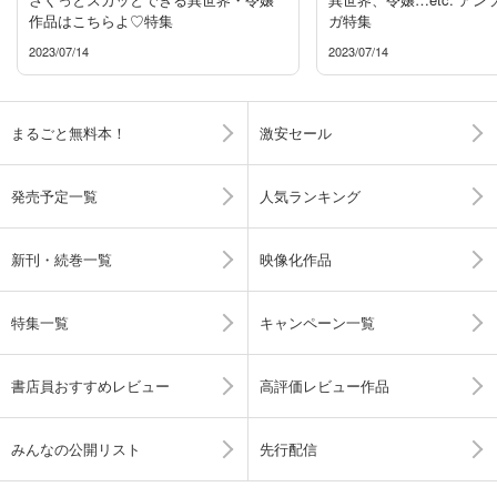
作品はこちらよ♡特集
ガ特集
2023/07/14
2023/07/14
まるごと無料本！
激安セール
発売予定一覧
人気ランキング
新刊・続巻一覧
映像化作品
特集一覧
キャンペーン一覧
書店員おすすめレビュー
高評価レビュー作品
みんなの公開リスト
先行配信