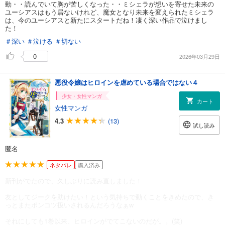
動・・読んでいて胸が苦しくなった・・ミシェラが想いを寄せた未来の
ユーシアスはもう居ないけれど、魔女となり未来を変えられたミシェラ
は、今のユーシアスと新たにスタートだね！凄く深い作品で泣けまし
た！
＃深い
＃泣ける
＃切ない
0
2026年03月29日
悪役令嬢はヒロインを虐めている場合ではない４
少女・女性マンガ
カート
女性マンガ
4.3
(13)
試し読み
匿名
ネタバレ
購入済み
新刊がでたので、久しぶりに読み直しました！
友としてジークを助けたい！という気持ちで動くことをきめたので、き
っとまたポンコツ扱いされるんだろうなぁw
それにしても1巻以来、ヒロインがでてこないのだが。。(笑)