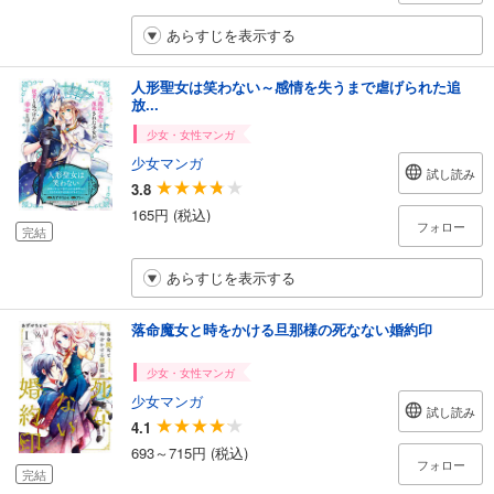
あらすじを表示する
人形聖女は笑わない～感情を失うまで虐げられた追
放...
少女・女性マンガ
少女マンガ
試し読み
3.8
165円 (税込)
フォロー
完結
あらすじを表示する
落命魔女と時をかける旦那様の死なない婚約印
少女・女性マンガ
少女マンガ
試し読み
4.1
693～715円 (税込)
フォロー
完結