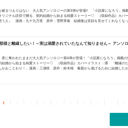
婚式を計画していると耳にして――!? 「旦那様、離縁してください～避けられ続
 原作：鬼多見青 旦那様から相手にされない寂しさに耐え切れず離縁を申し出る
を破るつもりはない 大人気アンソロジーの第3弾が登場!! 「小説家になろう」掲
なり――!? 「初夜に抱いてくれなかった旦那様へ。私は今日から悪女になります
オリジナル読切で贈る、契約結婚から始まる純愛ストーリー♡ ｛収録作品｝カバ
田りん 初恋の人と結婚して幸せいっぱいのはずが、旦那様に"本当の想い人"がいる
想う人」 漫画：九十九万里 原作：雪野茅春 結婚後は笑顔を見せてくれなくな
との噂を肯定されてしまい――!? 「私の愛しい娘が、自分は悪役令嬢だと言って
って断罪されるらしいのですが、同じ失敗を繰り返すつもりはございませんよ？」
谷れい 「呪詛」の力を使って結婚した令嬢が、子供たちの成長を見届けた後に旦
 「呪いを受けた旦那様は真実の愛を伝えたい」 漫画：椎名明 大恋愛の末に結婚
なってしまった彼の真意を解明しようと奮闘して――!? 「約束を違えるつもりは
ロ 原作：鈴宮 過去に想い人がいた旦那様から「君を愛すると誓う」と告げられ
 「夫の書斎から渡されなかった恋文を見つけた話」 漫画：薪乃綾 原作：束原
、君に奪われたままだ大人気アンソロジー第4弾が登場！「小説家になろう」掲載の
書斎で宛名のない熱烈な愛を綴った手紙を見つけてしまい――!? 「旦那様に好き
約結婚から始まる純愛ストーリー♡ ｛収録作品｝カバーイラスト：環 「離縁の
れ話を切り出してみました」 漫画：ARATA 原作：しきみ彰 愛のない政略結婚
んかおことわり！」漫画：三浦咲 原作：鈴木桜 毒親から逃げるために結婚した
那様を不憫に思い、夕食時に別れを告げたら――!?
を申し出たのに全く受け入れてくれず…!? 「うっかり異世界召喚された結果、責
士様のお飾りの妻になりました」漫画：飴坂ニナ 原作：tea 天涯孤独の身で異世
。責任感から優しく接してくれる旦那様を“解放”しようとしたら――？ 「結婚生活
旦那さまへ差し上げることができる最初で最後の贈り物なのですもの」漫画：知鳥
な頃から寄り添ってくれた優しい旦那さま。愛しているからこそ、本当に愛する人と
たのだけど――？ 「汎愛陛下が私を溺愛するまでの三年間」漫画：瓜田ノヒト 
1
・
・
・
・
・
・
・
・
・
敗戦国の国王に嫁いだが、相手は国の誰もを愛する汎愛陛下と呼ばれており――。
～離縁を選んだ私はループする～」漫画：夜子 原作：宮苑翼 離縁を告げる度に
にか現状を打破しようと奮闘するが――!?