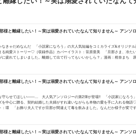
と離縁したい！～実は溺愛されていたなんて
ゃなきゃだめなんだ 「小説家になろう」の大人気短編をコミカライズ&オリジナル
まる純愛ストーリー♡｛収録作品｝カバーイラスト：笹原亜美 「旦那さま、冷た
がに疲れてしまいました。離婚して出て行ってもいいかしら？」漫画：柑奈まち 
ているはずの旦那様に離婚を申し出たら、なぜか「離婚する気はない」と一蹴され
夜行性旦那様のお役に立ちたい」漫画：鱧永あるひ 原作：岬かおる 「亡霊」と
の3年間で旦那様の役に立とうと奮闘するが――!? 「愛のない仮面夫婦だと思って
くて戸惑っています」漫画：直山 冷めきった夫婦関係に嫌気がさしていたら、妖
ぎる心の声が聴こえてきて!? 「姉の身代わりで冷酷な若公爵様に嫁ぐことになり
のに「このままでは妻に嫌われる……」と私に語りかけてきます。」漫画：うゆな
える令嬢がネズミの姿で行動中、「冷酷な獣」と呼ばれる旦那様に見つかってしま
を守らせてほしい――… 大人気アンソロジーの第2弾が登場!! 「小説家になろう
契約結婚は終わりにしましょう」漫画：保志あかり 原作：結城暁 「僕を絶対好
ズを中心に贈る、契約結婚した夫婦がすれ違いながらも本物の愛を手に入れる物語
いたはずの旦那様が離婚しないでほしいと懇願してきて!?
ト：環 「お飾り夫人ですが旦那が間違えて毒を飲みました。なんだか様子が変で
笠すいとん 愛のない夫婦生活を終わらせるため、毒薬を準備して旦那様の目の前
派手顔だから男好きだなんてひどい誤解です。愛人のお誘いも勘弁してください。面
ってさっさと引きこもろうと思います。」漫画：杏ばた 原作：石河翠 「惚気話
で白い結婚をしたはずが、旦那様から想い人の話を聞くうち、なぜか複雑な感情が
旦那様は才女な奥様に敵わない」漫画：あずやちとせ 立派な領主にするため厳しく