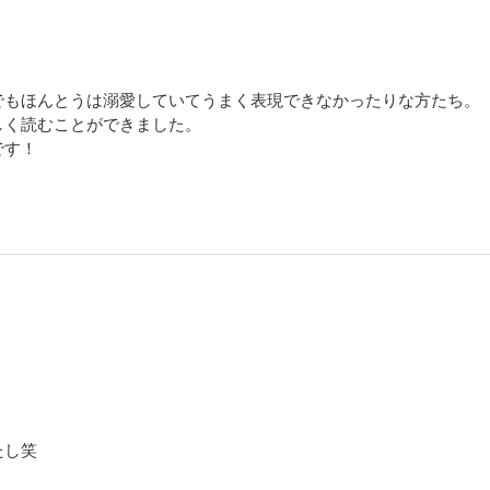
でもほんとうは溺愛していてうまく表現できなかったりな方たち。
しく読むことができました。
です！
たし笑