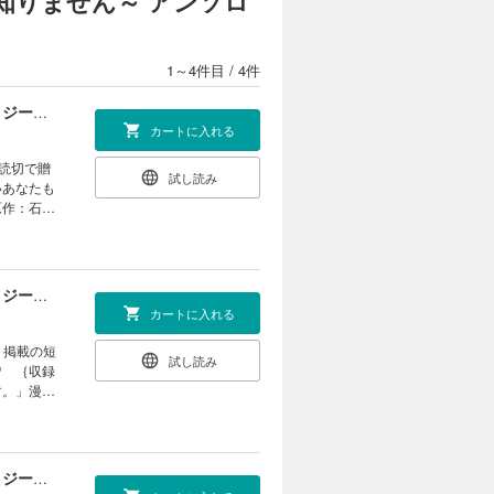
知りません～ アンソロ
1～4件目
/
4件
お飾り妻は冷酷旦那様と離縁したい！～実は溺愛されていたなんて知りません～ アンソロジーコミック
カートに入れる
読切で贈
試し読み
いあなたも
原作：石河
て――!?
呼ばれる令
いたのに、
精のイタズ
お飾り妻は冷酷旦那様と離縁したい！～実は溺愛されていたなんて知りません～ アンソロジーコミック: 2
ましたが、
カートに入れる
 原作：夏
い――!?
」掲載の短
試し読み
きにならな
♡ ｛収録
す。」漫
で飲もうと
倒くさいの
を聞かせて
芽生えてき
お飾り妻は冷酷旦那様と離縁したい！～実は溺愛されていたなんて知りません～ アンソロジーコミック: 3
教育してき