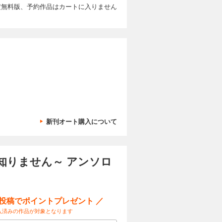
定無料版、予約作品はカートに入りません
新刊オート購入について
知りません～ アンソロ
ー投稿でポイントプレゼント ／
入済みの作品が対象となります