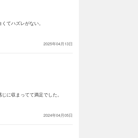
白くてハズレがない。
2025年04月13日
感じに収まってて満足でした。
2024年04月05日