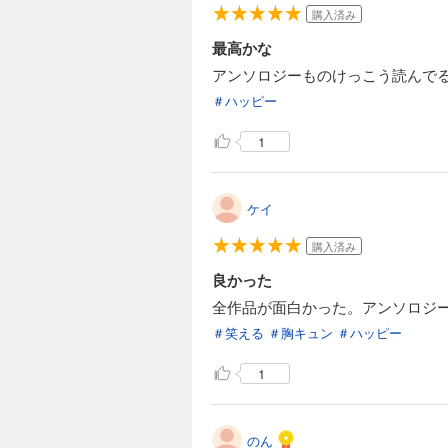
購入済み
最高かな
アンソロジーものけっこう読んで
＃ハッピー
1
ケイ
購入済み
良かった
全作品が面白かった。アンソロジ
＃笑える
＃胸キュン
＃ハッピー
1
のん