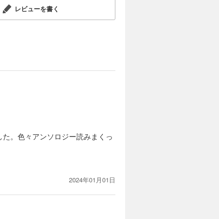
レビューを書く
した。色々アンソロジー読みまくっ
2024年01月01日