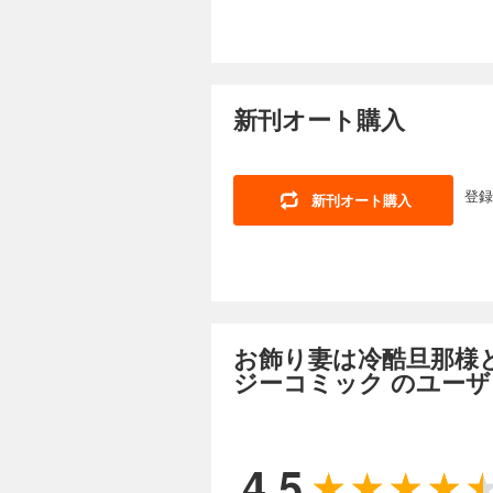
新刊オート購入
登録
新刊オート購入
お飾り妻は冷酷旦那様
ジーコミック のユー
4.5