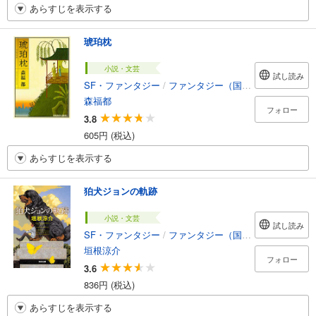
あらすじを表示する
琥珀枕
小説・文芸
試し読み
SF・ファンタジー
/
ファンタジー（国内）
森福都
フォロー
3.8
605円 (税込)
あらすじを表示する
狛犬ジョンの軌跡
小説・文芸
試し読み
SF・ファンタジー
/
ファンタジー（国内）
垣根涼介
フォロー
3.6
836円 (税込)
あらすじを表示する