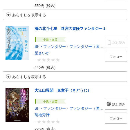
550円 (税込)
あらすじを表示する
海の北斗七星 迷宮の冒険ファンタジー１
小説・文芸
試し読み
SF・ファンタジー
/
ファンタジー（国内）
星さいか
フォロー
-
440円 (税込)
あらすじを表示する
大江山異聞 鬼童子（きどうじ）
小説・文芸
試し読み
SF・ファンタジー
/
ファンタジー（国内）
菊地秀行
フォロー
-
770円 (税込)