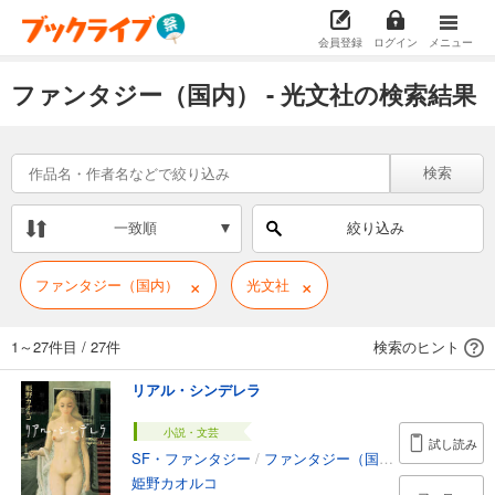
会員登録
ログイン
メニュー
ファンタジー（国内） - 光文社の検索結果
検索
一致順
絞り込み
×
×
ファンタジー（国内）
光文社
1～27件目
/
27件
検索のヒント
リアル・シンデレラ
小説・文芸
試し読み
SF・ファンタジー
/
ファンタジー（国内）
姫野カオルコ