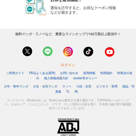
通知を許可すると、お得なクーポン情報
などが届きます。
無料マンガ・ラノベなど、豊富なラインナップで188万冊以上配信中！
ログイン
ご利用ガイド
FAQ(よくある質問)
お問い合わせ
採用情報
利用規約
特商法の表
示
個人情報保護方針
cookie等ポリシー
少年・青年マンガ
少女・女性マンガ
ラノベ
小説・文芸
ビジネス・実用
雑誌・写
真集
TL
BL
ブックライブ（BookLive!）は、BookLiveが運営する電子書店です。TOPPANホールディング
ス、カルチュア・コンビニエンス・クラブ、テレビ朝日の出資を受け、日本最大級の電子書籍配
信サービスを行っています。