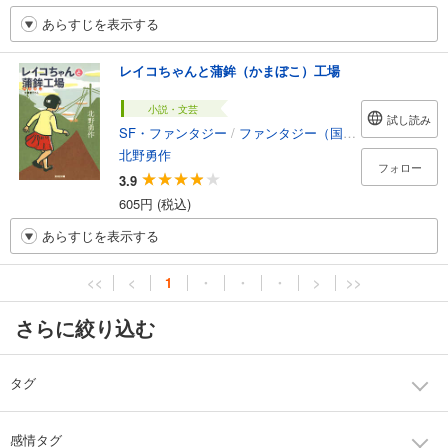
あらすじを表示する
レイコちゃんと蒲鉾（かまぼこ）工場
小説・文芸
試し読み
SF・ファンタジー
/
ファンタジー（国内）
北野勇作
フォロー
3.9
605円 (税込)
あらすじを表示する
<<
<
1
・
・
・
>
>>
さらに絞り込む
タグ
感情タグ