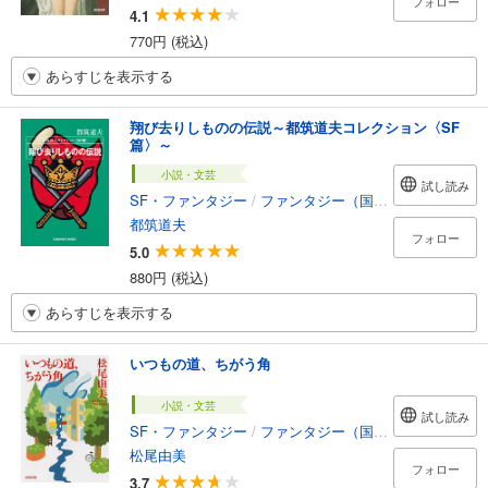
フォロー
4.1
770円 (税込)
あらすじを表示する
翔び去りしものの伝説～都筑道夫コレクション〈SF
篇〉～
小説・文芸
試し読み
SF・ファンタジー
/
ファンタジー（国内）
都筑道夫
フォロー
5.0
880円 (税込)
あらすじを表示する
いつもの道、ちがう角
小説・文芸
試し読み
SF・ファンタジー
/
ファンタジー（国内）
松尾由美
フォロー
3.7