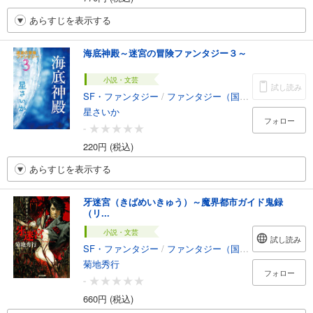
あらすじを表示する
海底神殿～迷宮の冒険ファンタジー３～
小説・文芸
試し読み
SF・ファンタジー
/
ファンタジー（国内）
星さいか
フォロー
-
220円 (税込)
あらすじを表示する
牙迷宮（きばめいきゅう）～魔界都市ガイド鬼録
（リ...
小説・文芸
試し読み
SF・ファンタジー
/
ファンタジー（国内）
菊地秀行
フォロー
-
660円 (税込)