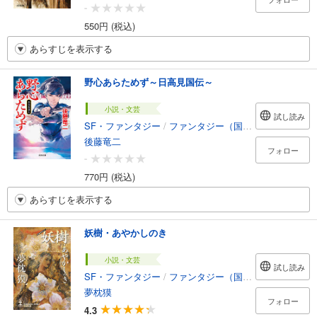
-
550円 (税込)
あらすじを表示する
野心あらためず～日高見国伝～
小説・文芸
試し読み
SF・ファンタジー
/
ファンタジー（国内）
後藤竜二
フォロー
-
770円 (税込)
あらすじを表示する
妖樹・あやかしのき
小説・文芸
試し読み
SF・ファンタジー
/
ファンタジー（国内）
夢枕獏
フォロー
4.3