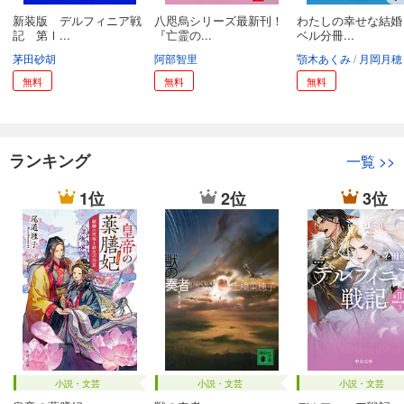
新装版 デルフィニア戦
八咫烏シリーズ最新刊！
わたしの幸せな結婚
記 第Ⅰ...
『亡霊の...
ベル分冊...
茅田砂胡
阿部智里
顎木あくみ
月岡月穂
無料
無料
無料
ランキング
一覧
>>
1位
2位
3位
小説・文芸
小説・文芸
小説・文芸