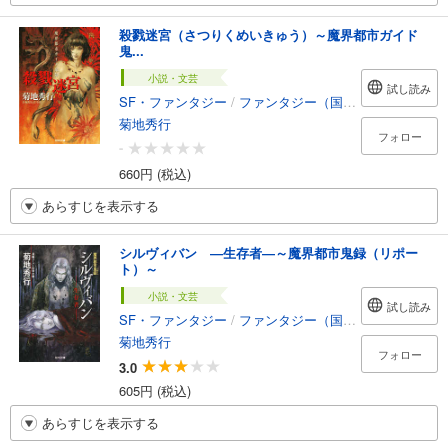
殺戮迷宮（さつりくめいきゅう）～魔界都市ガイド
鬼...
小説・文芸
試し読み
SF・ファンタジー
/
ファンタジー（国内）
菊地秀行
フォロー
-
660円 (税込)
あらすじを表示する
シルヴィバン ―生存者―～魔界都市鬼録（リポー
ト）～
小説・文芸
試し読み
SF・ファンタジー
/
ファンタジー（国内）
菊地秀行
フォロー
3.0
605円 (税込)
あらすじを表示する