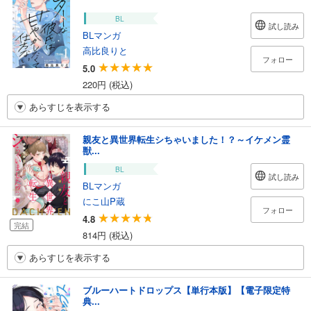
BL
試し読み
BLマンガ
高比良りと
フォロー
5.0
220円 (税込)
あらすじを表示する
親友と異世界転生シちゃいました！？～イケメン霊
獣...
BL
試し読み
BLマンガ
にこ山P蔵
フォロー
4.8
完結
814円 (税込)
あらすじを表示する
ブルーハートドロップス【単行本版】【電子限定特
典...