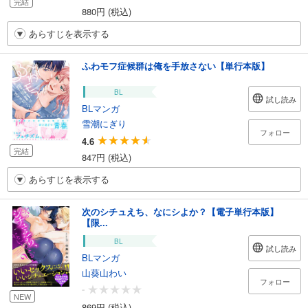
完結
880円 (税込)
あらすじを表示する
ふわモフ症候群は俺を手放さない【単行本版】
BL
試し読み
BLマンガ
雪潮にぎり
フォロー
4.6
完結
847円 (税込)
あらすじを表示する
次のシチュえち、なにシよか？【電子単行本版】
【限...
BL
試し読み
BLマンガ
山葵山わい
フォロー
-
NEW
869円 (税込)