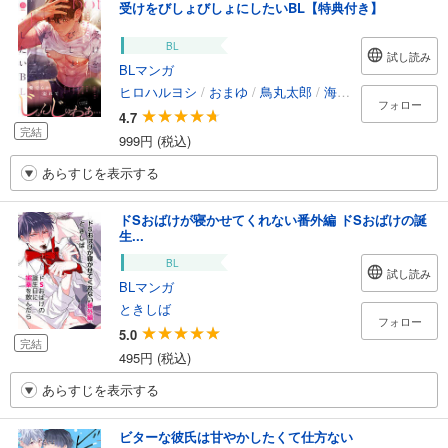
受けをびしょびしょにしたいBL【特典付き】
BL
試し読み
BLマンガ
ヒロハルヨシ
/
おまゆ
/
鳥丸太郎
/
海野えび
/
栗原カナ
フォロー
4.7
完結
999円 (税込)
あらすじを表示する
ドSおばけが寝かせてくれない番外編 ドSおばけの誕
生...
BL
試し読み
BLマンガ
ときしば
フォロー
5.0
完結
495円 (税込)
あらすじを表示する
ビターな彼氏は甘やかしたくて仕方ない