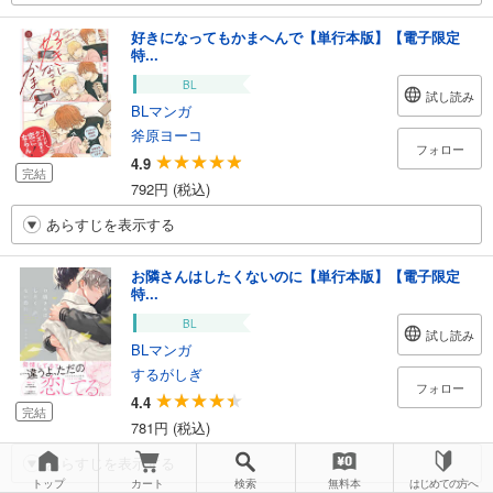
好きになってもかまへんで【単行本版】【電子限定
特...
BL
試し読み
BLマンガ
斧原ヨーコ
フォロー
4.9
完結
792円 (税込)
あらすじを表示する
お隣さんはしたくないのに【単行本版】【電子限定
特...
BL
試し読み
BLマンガ
するがしぎ
フォロー
4.4
完結
781円 (税込)
あらすじを表示する
トップ
カート
検索
無料本
はじめての方へ