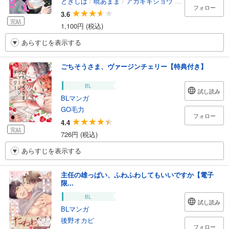
ときしば
/
暁あまま
/
アカギギショウ
/
松本ノダ
/
雨宮
フォロー
3.6
完結
1,100円 (税込)
あらすじを表示する
ごちそうさま、ヴァージンチェリー【特典付き】
BL
試し読み
BLマンガ
GO毛力
フォロー
4.4
完結
726円 (税込)
あらすじを表示する
主任の雄っぱい、ふわふわしてもいいですか【電子
限...
BL
試し読み
BLマンガ
後野オカピ
フォロー