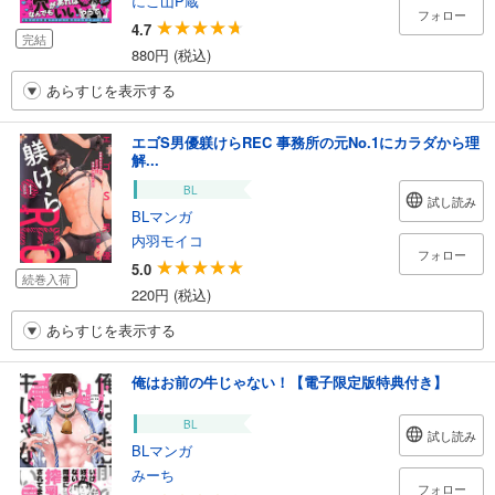
にこ山P蔵
フォロー
4.7
完結
880円 (税込)
あらすじを表示する
エゴS男優躾けらREC 事務所の元No.1にカラダから理
解...
BL
試し読み
BLマンガ
内羽モイコ
フォロー
5.0
続巻入荷
220円 (税込)
あらすじを表示する
俺はお前の牛じゃない！【電子限定版特典付き】
BL
試し読み
BLマンガ
みーち
フォロー