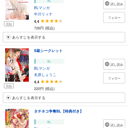
BL
試し読み
BLマンガ
中川リィナ
フォロー
4.4
完結
726円 (税込)
あらすじを表示する
S級シークレット
BL
試し読み
BLマンガ
名原しょうこ
フォロー
4.4
完結
220円 (税込)
あらすじを表示する
タチネコ争奪BL【特典付き】
BL
試し読み