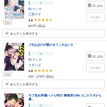
BL
試し読み
BLマンガ
乙梨ナギ
フォロー
4.6
完結
847円 (税込)
あらすじを表示する
ドSおばけが寝かせてくれない3
BL
試し読み
BLマンガ
ときしば
フォロー
4.8
完結
220～275円 (税込)
あらすじを表示する
モブ攻め男優ハメらREC 事務所のNo.1にカラダから
暴...
BL