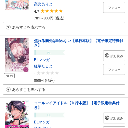
高比良りと
フォロー
4.7
781～803円 (税込)
あらすじを表示する
焦れる胸先は眠れない【単行本版】【電子限定特典付
き】
BL
試し読み
BLマンガ
紅芋たると
フォロー
-
NEW
858円 (税込)
あらすじを表示する
コールマイアイドル【単行本版】【電子限定特典付
き】
BL
試し読み
BLマンガ