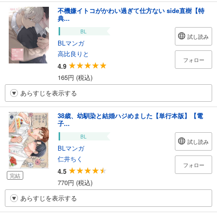
不機嫌イトコがかわい過ぎて仕方ない side直樹【特
典...
BL
試し読み
BLマンガ
高比良りと
フォロー
4.9
165円 (税込)
あらすじを表示する
38歳、幼馴染と結婚ハジめました【単行本版】【電
子...
BL
試し読み
BLマンガ
仁井ちく
フォロー
4.5
完結
770円 (税込)
あらすじを表示する