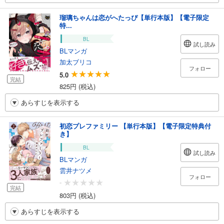
瑠璃ちゃんは恋がへたっぴ【単行本版】【電子限定
特...
BL
試し読み
BLマンガ
加太ブリコ
フォロー
5.0
完結
825円 (税込)
あらすじを表示する
初恋プレファミリー 【単行本版】【電子限定特典付
き】
BL
試し読み
BLマンガ
雲井ナツメ
フォロー
-
完結
803円 (税込)
あらすじを表示する