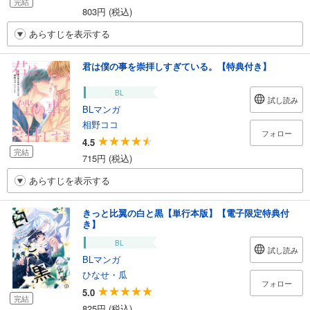
完結
803円 (税込)
あらすじを表示する
君は僕の事を崇拝しすぎている。【特典付き】
BL
試し読み
BLマンガ
相野ココ
フォロー
4.5
完結
715円 (税込)
あらすじを表示する
きっと比翼の白と黒【単行本版】【電子限定特典付
き】
BL
試し読み
BLマンガ
ひなせ・瓜
フォロー
5.0
完結
825円 (税込)