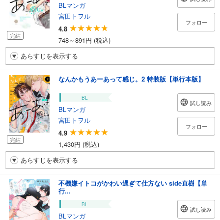
BLマンガ
宮田トヲル
フォロー
4.8
完結
748～891円 (税込)
あらすじを表示する
なんかもうあーあって感じ。2 特装版【単行本版】
BL
試し読み
BLマンガ
宮田トヲル
フォロー
4.9
完結
1,430円 (税込)
あらすじを表示する
不機嫌イトコがかわい過ぎて仕方ない side直樹【単
行...
BL
試し読み
BLマンガ