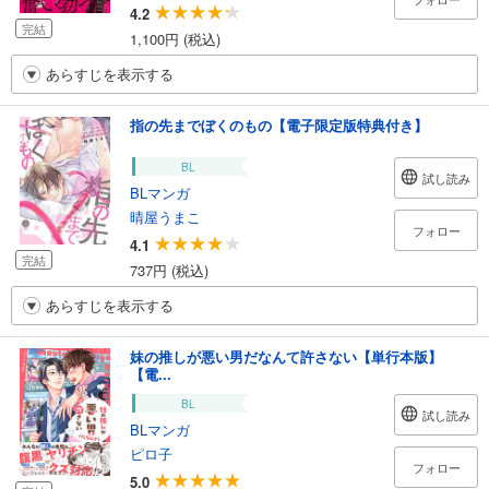
4.2
完結
1,100円 (税込)
あらすじを表示する
指の先までぼくのもの【電子限定版特典付き】
BL
試し読み
BLマンガ
晴屋うまこ
フォロー
4.1
完結
737円 (税込)
あらすじを表示する
妹の推しが悪い男だなんて許さない【単行本版】
【電...
BL
試し読み
BLマンガ
ピロ子
フォロー
5.0