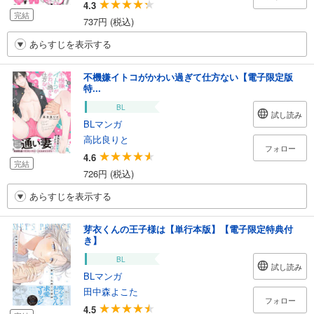
4.3
完結
737円 (税込)
あらすじを表示する
不機嫌イトコがかわい過ぎて仕方ない【電子限定版
特...
BL
試し読み
BLマンガ
高比良りと
フォロー
4.6
完結
726円 (税込)
あらすじを表示する
芽衣くんの王子様は【単行本版】【電子限定特典付
き】
BL
試し読み
BLマンガ
田中森よこた
フォロー
4.5