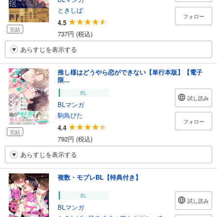
ときしば
フォロー
4.5
完結
737円 (税込)
あらすじを表示する
推し様はどうやら恋ができない【単行本版】【電子
限...
BL
試し読み
BLマンガ
駒鳥ぴた
フォロー
4.4
完結
792円 (税込)
あらすじを表示する
複数・モブレBL【特典付き】
BL
試し読み
BLマンガ