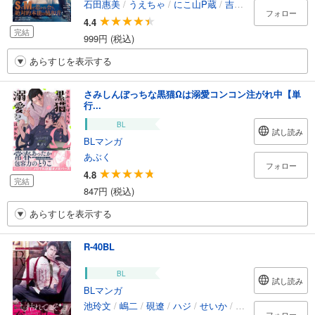
石田惠美
/
うえちゃ
/
にこ山P蔵
/
吉永だらお
/
世津
/
浜
フォロー
4.4
完結
999円 (税込)
あらすじを表示する
さみしんぼっちな黒猫Ωは溺愛コンコン注がれ中【単
行...
BL
試し読み
BLマンガ
あぶく
フォロー
4.8
完結
847円 (税込)
あらすじを表示する
R-40BL
BL
試し読み
BLマンガ
池玲文
/
嶋二
/
硯遼
/
ハジ
/
せいか
/
カサイウカ
/
松本
フォロー