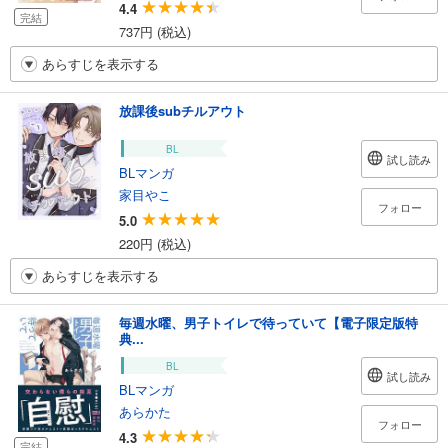
4.4
完結
737円 (税込)
あらすじを表示する
放課後subチルアウト
BL
試し読み
BLマンガ
家目やこ
フォロー
5.0
220円 (税込)
あらすじを表示する
毎週水曜、男子トイレで待っていて【電子限定版特
典...
BL
試し読み
BLマンガ
あらかた
フォロー
4.3
完結