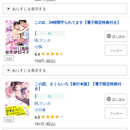
あらすじを表示する
このΩ、24時間守られてます【電子限定特典付き】
BL
試し読み
BLマンガ
小鴨
フォロー
4.4
完結
759円 (税込)
あらすじを表示する
この恋、さくらいろ【単行本版】【電子限定特典付
き】
BL
試し読み
BLマンガ
小川春
フォロー
4.0
完結
781円 (税込)