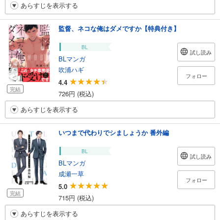
あらすじを表示する
監督、ネコな俺はダメですか【特典付き】
BL
試し読み
BLマンガ
吹浦ハギ
フォロー
4.4
完結
726円 (税込)
あらすじを表示する
いつまで代わりでシましょうか 番外編
BL
試し読み
BLマンガ
成瀬一草
フォロー
5.0
完結
715円 (税込)
あらすじを表示する