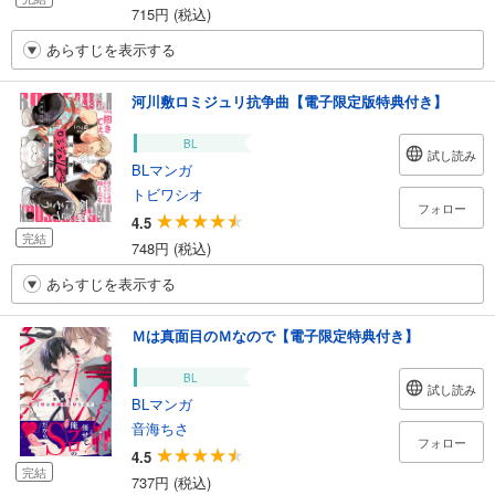
715円 (税込)
あらすじを表示する
河川敷ロミジュリ抗争曲【電子限定版特典付き】
BL
試し読み
BLマンガ
トビワシオ
フォロー
4.5
完結
748円 (税込)
あらすじを表示する
Ｍは真面目のＭなので【電子限定特典付き】
BL
試し読み
BLマンガ
音海ちさ
フォロー
4.5
完結
737円 (税込)