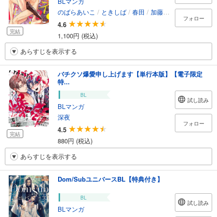
BLマンガ
のばらあいこ
/
ときしば
/
春田
/
加藤むう
/
小宮山こま
フォロー
4.6
完結
1,100円 (税込)
あらすじを表示する
バチクソ爆愛申し上げます【単行本版】【電子限定
特...
BL
試し読み
BLマンガ
深夜
フォロー
4.5
完結
880円 (税込)
あらすじを表示する
Dom/SubユニバースBL【特典付き】
BL
試し読み
BLマンガ