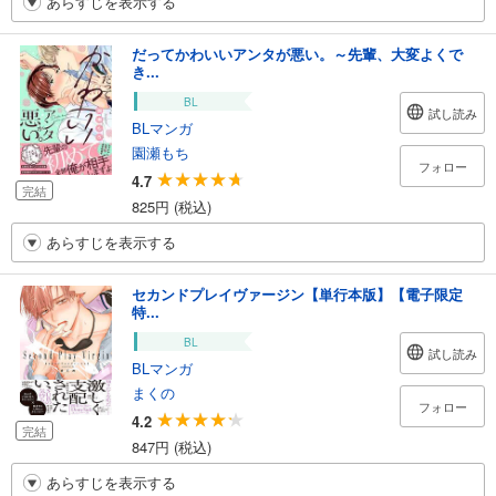
あらすじを表示する
だってかわいいアンタが悪い。～先輩、大変よくで
き...
BL
試し読み
BLマンガ
園瀬もち
フォロー
4.7
完結
825円 (税込)
あらすじを表示する
セカンドプレイヴァージン【単行本版】【電子限定
特...
BL
試し読み
BLマンガ
まくの
フォロー
4.2
完結
847円 (税込)
あらすじを表示する