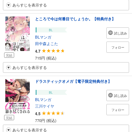
あらすじを表示する
ところで今は何番目でしょうか。【特典付き】
BL
試し読み
BLマンガ
田中森よこた
フォロー
4.7
完結
715円 (税込)
あらすじを表示する
ドラスティックオメガ【電子限定特典付き】
BL
試し読み
BLマンガ
三川ケイヤ
フォロー
4.5
完結
770円 (税込)
あらすじを表示する