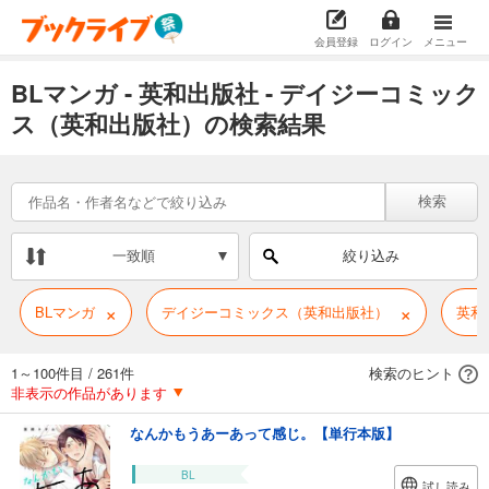
会員登録
ログイン
メニュー
BLマンガ - 英和出版社 - デイジーコミック
ス（英和出版社）の検索結果
検索
一致順
絞り込み
×
×
BLマンガ
デイジーコミックス（英和出版社）
英和
1～100件目
/
261件
検索のヒント
非表示の作品があります
なんかもうあーあって感じ。【単行本版】
BL
試し読み