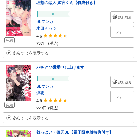
理想の恋人 姫宮くん【特典付き】
BL
試し読み
BLマンガ
木田さっつ
フォロー
4.6
完結
737円 (税込)
あらすじを表示する
バチクソ爆愛申し上げます
BL
試し読み
BLマンガ
深夜
フォロー
4.8
完結
220円 (税込)
あらすじを表示する
雄っぱい・雄尻BL【電子限定版特典付き】