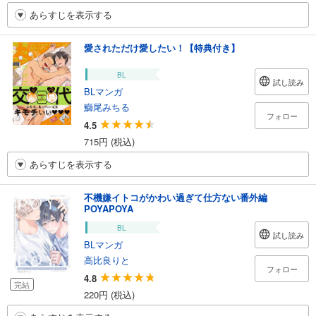
あらすじを表示する
愛されただけ愛したい！【特典付き】
BL
試し読み
BLマンガ
鰤尾みちる
フォロー
4.5
715円 (税込)
あらすじを表示する
不機嫌イトコがかわい過ぎて仕方ない番外編
POYAPOYA
BL
試し読み
BLマンガ
高比良りと
フォロー
4.8
完結
220円 (税込)