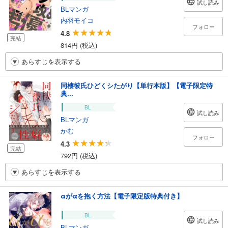
試し読み
BLマンガ
内羽モイコ
フォロー
4.8
完結
814円 (税込)
あらすじを表示する
同棲彼氏ひどくシたがり【単行本版】【電子限定特
典...
BL
試し読み
BLマンガ
かむ
フォロー
4.3
完結
792円 (税込)
あらすじを表示する
αがαを抱く方法【電子限定版特典付き】
BL
試し読み
BLマンガ