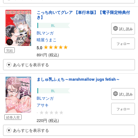
こっち向いてグレア 【単行本版】【電子限定特典付
き】
BL
試し読み
BLマンガ
晴屋うまこ
フォロー
5.0
完結
891円 (税込)
あらすじを表示する
ましゅ乳ふぇち～marshmallow jugs fetish～
BL
試し読み
BLマンガ
アサキ
フォロー
-
続巻入荷
220円 (税込)
あらすじを表示する