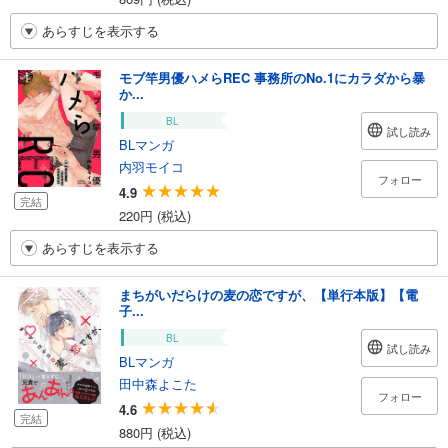
あらすじを表示する
モブ竿男優ハメらREC 事務所のNo.1にカラダから暴
か...
BL
試し読み
BLマンガ
内羽モイコ
フォロー
4.9
完結
220円 (税込)
あらすじを表示する
まちがいだらけの麦の恋ですが、【単行本版】【電
子...
BL
試し読み
BLマンガ
田中森よこた
フォロー
4.6
完結
880円 (税込)