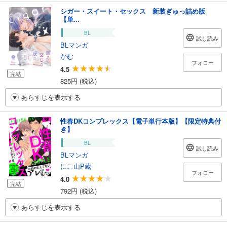
シガー・スイート・セックス 新装ぎゅっ詰め版
【単...
BL
試し読み
BLマンガ
かむ
フォロー
4.5
完結
825円 (税込)
あらすじを表示する
性春DKコンプレックス【電子単行本版】【限定特典付
き】
BL
試し読み
BLマンガ
にこ山P蔵
フォロー
4.0
完結
792円 (税込)
あらすじを表示する