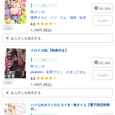
BL
試し読み
BLマンガ
後野オカピ
/
ハジ
/
だん
/
渦井
/
松本ノダ
/
国原
/
雨宮
フォロー
4.2
完結
1,100円 (税込)
あらすじを表示する
ドロドロBL【特典付き】
BL
試し読み
BLマンガ
akabeko
/
彩景でりこ
/
さきしたせんむ
/
春田
/
あらか
フォロー
4.3
完結
1,100円 (税込)
あらすじを表示する
ハメられホストのとろイき♂泡タイム【電子限定特典
付...