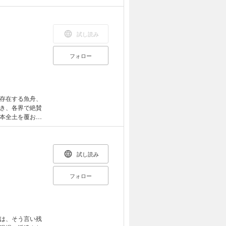
び地上へと降り
試し読み
フォロー
存在する魚舟、
き、各界で絶賛
本全土を覆おう
ないのだ。戦慄
全６編を収録す
試し読み
フォロー
は、そう言い残