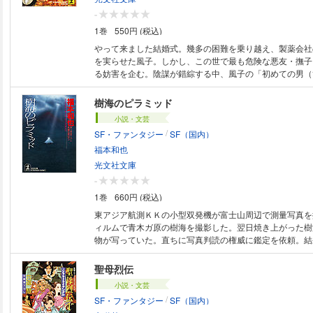
-
1巻
550円 (税込)
やって来ました結婚式。幾多の困難を乗り越え、製薬会社
を実らせた風子。しかし、この世で最も危険な悪友・撫子
る妨害を企む。陰謀が錯綜する中、風子の「初めての男（
場。こともあろうにこの男、途方もない化学兵器で世界を
怖の変態組織まで連れてきた！ 大好評、常識無用の痛快
樹海のピラミッド
ー満タンで新編突入！
小説・文芸
/
SF・ファンタジー
SF（国内）
福本和也
光文社文庫
-
1巻
660円 (税込)
東アジア航測ＫＫの小型双発機が富士山周辺で測量写真を
ィルムで青木ガ原の樹海を撮影した。翌日焼き上がった樹
物が写っていた。直ちに写真判読の権威に鑑定を依頼。結
ッドだった。捜索のため樹海に入った者が目にした光景は
操縦する航空機で、富士山を撮影して以来育んできた仮説
聖母烈伝
結実！
小説・文芸
/
SF・ファンタジー
SF（国内）