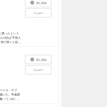
試し読み
フォロー
に乗ったという
人の話は“宇宙人
各地で頻々と起き
され、遂にＵＦ
試し読み
フォロー
ペース・デブ
届いた。早速調
蠢（うごめ）く
る凄惨な事件！