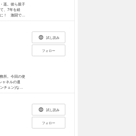
・遥。彼ら親子
て、7年を経
に！ 激闘で父
と孤児院に身を
行く手に待つの
試し読み
フォロー
務所。今回の使
シャネルの遺
ンチェン)なる
…。おなじみの
さがしの結末
試し読み
フォロー