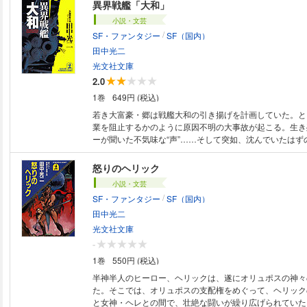
衛星を操る日本人科学者とは？ 荒鷲の怒りが炸裂した！
異界戦艦「大和」
新世紀のニュー・ヒーロー・シリーズ！
小説・文芸
/
SF・ファンタジー
SF（国内）
田中光二
光文社文庫
2.0
1巻
649円 (税込)
若き大富豪・郷は戦艦大和の引き揚げを計画していた。と
業を阻止するかのように原因不明の大事故が起こる。生き
ーが聞いた不気味な“声”……そして突如、沈んでいたはず
海に出現した！ 海上保安庁、海上自衛隊の艦艇を次々と
は沖縄米軍との一大決戦の時が迫る――。著者会心の痛快
怒りのヘリック
小説・文芸
/
SF・ファンタジー
SF（国内）
田中光二
光文社文庫
-
1巻
550円 (税込)
半神半人のヒーロー、ヘリックは、遂にオリュポスの神々
た。そこでは、オリュポスの支配権をめぐって、ヘリック
と女神・ヘレとの間で、壮絶な闘いが繰り広げられていた