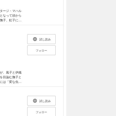
タージ・マハル
となって頭から
撫子、虹子には
」につけ狙われ
能力コオロギ」
完結！
試し読み
フォロー
が、風子と伊織
を目論む撫子と
には「変な虫」
を待ちかねてい
ーズ、第二弾は
試し読み
フォロー