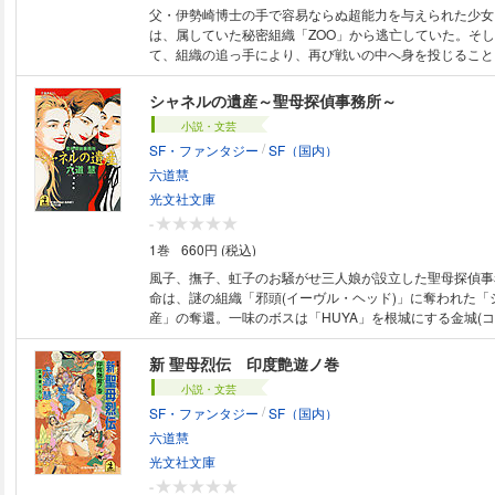
父・伊勢崎博士の手で容易ならぬ超能力を与えられた少女
は、属していた秘密組織「ZOO」から逃亡していた。そし
て、組織の追っ手により、再び戦いの中へ身を投じること
を失った遥は、やはり特殊能力を持つ犬・アレキサンダー
潜めるが――。殺戮、数奇な運命、成長する少女。彼女の
シャネルの遺産～聖母探偵事務所～
は何か？
小説・文芸
/
SF・ファンタジー
SF（国内）
六道慧
光文社文庫
-
1巻
660円 (税込)
風子、撫子、虹子のお騒がせ三人娘が設立した聖母探偵事
命は、謎の組織「邪頭(イーヴル・ヘッド)」に奪われた「
産」の奪還。一味のボスは「HUYA」を根城にする金城(コ
男。さっそく新宿に乗り込んだ三人娘を待ち受けたのは…
超能力コオロギや強力「じじいコンビ」も加わってのお宝
新 聖母烈伝 印度艶遊ノ巻
は? シリーズ、奇想天外の完結!
小説・文芸
/
SF・ファンタジー
SF（国内）
六道慧
光文社文庫
-