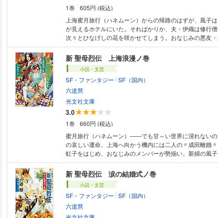
1巻
605円 (税込)
上海蜜月旅行（ハネムーン）からの帰路のはずが、風子は
が見えるホテルにいた。そればかりか、夫・伊織は修行僧
次々とひなげしの花を咲かせてしまう。おなじみの悪友・
何かが憑依して……。謎の「ＳＭ×ＳＭ（スマ・スマ）団
て大ピンチの風子の強い味方は、あそこに住みついた「超
新 聖母烈伝 上海浪漫ノ巻
だ！ 混沌（カオス）の印度で、『新聖母烈伝』、怒濤の
小説・文芸
/
SF・ファンタジー
SF（国内）
六道慧
光文社文庫
3.0
1巻
660円 (税込)
蜜月旅行（ハネムーン）――でも甘～い世界に浸れないの
の哀しい運命。上海へ向かう機内には二人の〃成田離婚〃
虹子をはじめ、おなじみのメンバーが勢揃い。新婦の風子
がついて……。そして上海では、悪の組織がご一行の到着
た！ 果たして、伊織は風子と「やれる」のか？ 新シリ
新 聖母烈伝 涙の結婚式ノ巻
〃魔都〃でエンジン全快！
小説・文芸
/
SF・ファンタジー
SF（国内）
六道慧
光文社文庫