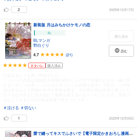
2
2025年12月17日
新装版 月はみちかけケモノの恋
BL
購入済み
BLマンガ
野白ぐり
読む
4.7
(21)
ネタバレ
購入済み
心温まるとても良い作品でした。
こういった作品は比較的人外側の何かしらの力で永遠のときを一緒に生
きるパターンが多い（もちろんそういった内容も好き）ですが、この作
品はきちんと人間側の伊月が寿命を迎え、その後も狛は伊月と過ごした
日々を心の支えに生き続けて最期を迎えるパターンだったので、現世で
はなくてもまた2人が再会出来て良かったです。
＃泣ける
＃切ない
1
2025年12月03日
愛で縫ってキスでふさいで【電子限定かきおろし漫画2P付】