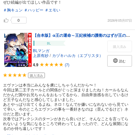
ぜひ続編が出てほしい作品です！
＃胸キュン
＃ハッピー
＃エモい
0
2026年05月07日
【合本版】α王の運命～王妃候補の護衛のはずが王の番になりました～ 3
BL
購入済み
BLマンガ
上原有紗
/
カヅキハルカ（エブリスタ）
読む
4.9
(7)
購入済み
エヴァンは本当にみんなを虜にしちゃうんだから〜！
今回は第二王子カールとの関係がぐっと深まりましたね！カールもなん
だかんだ国やお兄ちゃんをおもってるから、自由奔放感を出しているけ
ど王子なんだなと感心してしまいました。
あとやっぱり出てくるよね、ネロ！なんでか嫌いになれないから見てい
て辛い。今のところエヴァンの事を一番好きなのは（歪んでるけど）ネ
ロだと思います。
次巻ではアレクシスのターンがきたら良いけど、そんなことを言ってら
れないような気になるところで終わってしまったので、どんな展開にな
るのか待ち遠しいです！