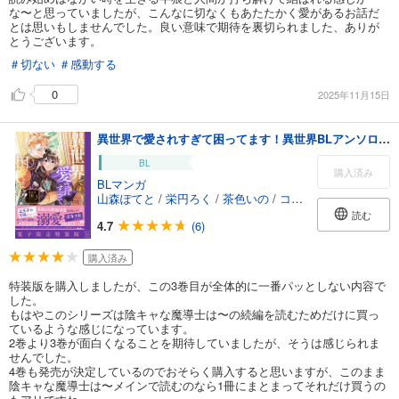
な〜と思っていましたが、こんなに切なくもあたたかく愛があるお話だ
とは思いもしませんでした。良い意味で期待を裏切られました、ありが
とうございます。
＃切ない
＃感動する
0
2025年11月15日
異世界で愛されすぎて困ってます！異世界BLアンソロジー ： 3 【電子限定特装版】
BL
購入済み
BLマンガ
山森ぽてと
/
栄円ろく
/
茶色いの
/
コオリ
/
由元千子
/
◇
読む
4.7
(6)
購入済み
特装版を購入しましたが、この3巻目が全体的に一番パッとしない内容で
した。
もはやこのシリーズは陰キャな魔導士は〜の続編を読むためだけに買っ
ているような感じになっています。
2巻より3巻が面白くなることを期待していましたが、そうは感じられま
せんでした。
4巻も発売が決定しているのでおそらく購入すると思いますが、このまま
陰キャな魔導士は〜メインで読むのなら1冊にまとまってそれだけ買うの