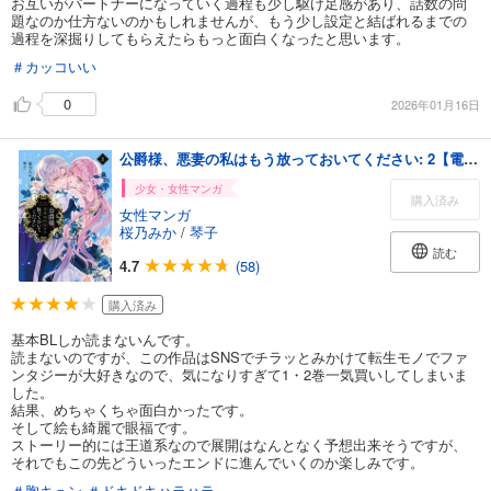
お互いがパートナーになっていく過程も少し駆け足感があり、話数の問
題なのか仕方ないのかもしれませんが、もう少し設定と結ばれるまでの
過程を深掘りしてもらえたらもっと面白くなったと思います。
＃カッコいい
0
2026年01月16日
公爵様、悪妻の私はもう放っておいてください: 2【電子限定描き下ろし付き】
少女・女性マンガ
購入済み
女性マンガ
桜乃みか
/
琴子
読む
4.7
(58)
購入済み
基本BLしか読まないんです。
読まないのですが、この作品はSNSでチラッとみかけて転生モノでファ
ンタジーが大好きなので、気になりすぎて1・2巻一気買いしてしまいま
した。
結果、めちゃくちゃ面白かったです。
そして絵も綺麗で眼福です。
ストーリー的には王道系なので展開はなんとなく予想出来そうですが、
それでもこの先どういったエンドに進んでいくのか楽しみです。
＃胸キュン
＃ドキドキハラハラ