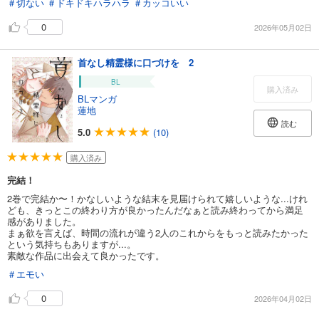
＃切ない
＃ドキドキハラハラ
＃カッコいい
0
2026年05月02日
首なし精霊様に口づけを 2
BL
購入済み
BLマンガ
蓮地
読む
5.0
(10)
購入済み
完結！
2巻で完結か〜！かなしいような結末を見届けられて嬉しいような...けれ
ども、きっとこの終わり方が良かったんだなぁと読み終わってから満足
感がありました。
まぁ欲を言えば、時間の流れが違う2人のこれからをもっと読みたかった
という気持ちもありますが...。
素敵な作品に出会えて良かったです。
＃エモい
0
2026年04月02日