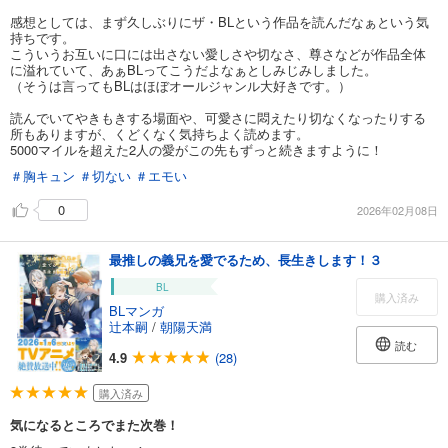
感想としては、まず久しぶりにザ・BLという作品を読んだなぁという気
持ちです。
こういうお互いに口には出さない愛しさや切なさ、尊さなどが作品全体
に溢れていて、あぁBLってこうだよなぁとしみじみしました。
（そうは言ってもBLはほぼオールジャンル大好きです。）
読んでいてやきもきする場面や、可愛さに悶えたり切なくなったりする
所もありますが、くどくなく気持ちよく読めます。
5000マイルを超えた2人の愛がこの先もずっと続きますように！
＃胸キュン
＃切ない
＃エモい
0
2026年02月08日
最推しの義兄を愛でるため、長生きします！３
BL
購入済み
BLマンガ
辻本嗣
/
朝陽天満
読む
4.9
(28)
購入済み
気になるところでまた次巻！