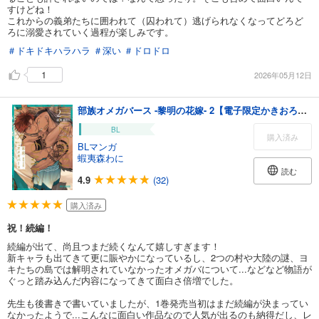
すけどね！
これからの義弟たちに囲われて（囚われて）逃げられなくなってどろど
ろに溺愛されていく過程が楽しみです。
＃ドキドキハラハラ
＃深い
＃ドロドロ
1
2026年05月12日
部族オメガバース -黎明の花嫁- 2【電子限定かきおろし付】
BL
購入済み
BLマンガ
蝦夷森わに
読む
4.9
(32)
購入済み
祝！続編！
続編が出て、尚且つまだ続くなんて嬉しすぎます！
新キャラも出てきて更に賑やかになっているし、2つの村や大陸の謎、ヨ
キたちの島では解明されていなかったオメガバについて...などなど物語が
ぐっと踏み込んだ内容になってきて面白さ倍増でした。
先生も後書きで書いていましたが、1巻発売当初はまだ続編が決まってい
なかったようで...こんなに面白い作品なので人気が出るのも納得だし、レ