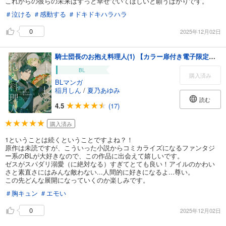
これからの彼らの未来はずっと幸せでいてほしいと願うばかりです。
＃泣ける
＃感動する
＃ドキドキハラハラ
0
2025年12月02日
騎士団長のお抱え料理人(1) 【カラー扉付き電子限定版】
BL
購入済み
BLマンガ
稲月しん
/
夏乃あゆみ
読む
4.5
(17)
購入済み
1ということは続くということですよね？！
原作は未読ですが、こういった小説からコミカライズになるファンタジ
ー系のBLが大好きなので、この作品に出会えて嬉しいです。
ゼスがスパダリ溺愛（に絶対なる）すぎてとても良い！アイルのかわい
さと素直さにはみんな敵わない...人間的に好きになるよ...尊い。
この先どんな展開になっていくのか楽しみです。
＃胸キュン
＃エモい
0
2025年12月02日