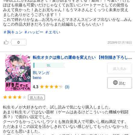
ぽぽも依藤も可愛いだけじゃなくてお互いにパートナーとしての覚悟も
みえて良かった！あとお兄ちゃん！もうマネさんとくっつく未来が見え
ましたありがとうございます！！
これで終わりかなぁ...お兄ちゃんとマネさんスピンオフ出ないかな...みん
なこの作品大好きだろうからまた続編出してもらいたい！
＃胸キュン
＃ハッピー
＃エモい
0
2026年01月16日
転生オタクは推しの運命を変えたい 【特別描き下ろし漫画付き】
BL
購入済み
BLマンガ
beno
読む
4.3
(3)
購入済み
転生モノが大好きなので、試し読みで気になり購入しました。
あまり転生モノではない題材（ゲームはあるけどこういった機械や戦闘
系？）で面白い設定でした。
クーハウもかっこいいしウツミも無自覚美人で可愛いし概ね満足です。
ただあまりこの設定を活かしきれていない感じがしてもったいなかった
かなとも思いました。