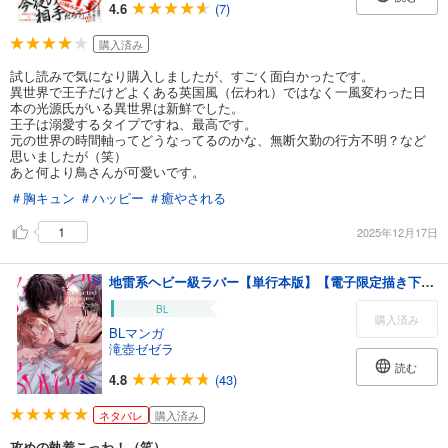
4.6
(7)
購入済み
試し読みで気になり購入しましたが、すごく面白かったです。
異世界で王子だけどよくある英国風（伝われ）ではなく一風変わった日
本の光源氏がいる異世界は新鮮でした。
王子は溺愛するタイプですね、最高です。
元の世界の時間軸ってどうなってるのかな、無断欠勤の行方不明？など
思いましたが（笑）
あと何より鳥さんが可愛いです。
＃胸キュン
＃ハッピー
＃癒やされる
1
2025年12月17日
地雷系ヘビー級ラバー【単行本版】【電子限定描き下ろし付き】
BL
購入済み
BLマンガ
滝壺ゼゼラ
読む
4.8
(43)
ネタバレ
購入済み
攻めの執着こっわ！（笑）