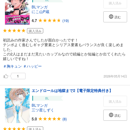
BL
購入済み
BLマンガ
にこ山P蔵
読む
4.7
(19)
購入済み
初読みの作家さんでしたが面白かったです！
テンポよく進むしギャグ要素とシリアス要素もバランスが良く楽しめま
した。
この2人はまだまだ見たいカップルなので続編とか短編とか出てくれたら
嬉しいですね！
＃胸キュン
＃ハッピー
1
2026年05月14日
エンドロールは地獄まで2【電子限定特典付き】
BL
購入済み
BLマンガ
三ツ星しずく
読む
5.0
(8)
購入済み