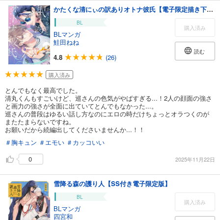
かたくな清にぃの訳ありオトナ彼氏【電子限定描き下ろし付き】
BL
購入済み
BLマンガ
鮭田ねね
読む
4.8
(26)
購入済み
とんでもなく最高でした。
清丸くんもすごいけど、巡さんの色気がやばすぎる...！2人の顔面の強さ
と画力の強さが全面に出ていてとんでもなかった...。
巡さんの普段はゆるい話し方なのにエロの時だけちょっとオラつくのが
またたまらないですね。
お願いだから続編出してくださいませんか...！！
＃胸キュン
＃エモい
＃カッコいい
0
2025年11月22日
雪降る森の護り人【SS付き電子限定版】
BL
購入済み
BLマンガ
四宮和