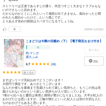
ストーリーは王道であらすじの通り、尚且つすごく大きなトラブルもな
いのでさらっと読めます。
だからなのかとくにこれといって感想が出てきません。面白かったと聞
かれたら面白かったけど...という感じです。
とりあえず攻めの紙枝はスパダリになるでしょうね。
0
2025年12月02日
こまどりは今際の目醒め（下）【電子限定おまけ付き】
BL
購入済み
BLマンガ
露久ふみ
読む
4.7
(38)
購入済み
ますばシリーズ完結おめでとうございます！
大団円で満足です、ありがとうございます。
なんだか彼らを最後まで見届けられて嬉しい気持ちと、もうこの先は見
届けられないのかという寂しい気持ちが入り混じっています。
1巻から比べると慶臣は表情と感情が豊かになりましたね。大半が紀人の
おかげだとは思いますが、三輪や慎仁といった紀人とは別の大切な人た
ちのおかげでもあると思います。