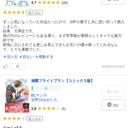
4.7
(28)
購入済み
ずっと気になっていた作品だったので、20P小冊子と共に思い切って購入
しました。
結果、大満足です。
他の方のレビューにもある通り、まず世界観が素晴らしくキャラも魅力
的です。
窮地に立たされても慈しみ育んできたお互いの愛が救ってくれるなん
て、とても素敵でした。
＃泣ける
＃切ない
＃感動する
0
2025年12月02日
溺愛フライトプラン【コミックス版】
BL
購入済み
BLマンガ
宮野川ゆきたろ
読む
3.8
(5)
購入済み
うーん⭐︎3.5