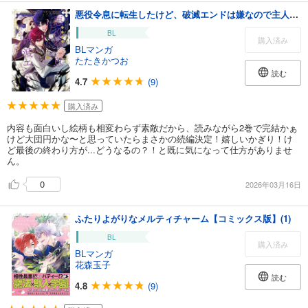
悪役令息に転生したけど、破滅エンドは嫌なので主人公を育てます【電子単行本】2巻
BL
購入済み
BLマンガ
たたきかつお
読む
4.7
(9)
購入済み
内容も面白いし絵柄も相変わらず素敵だから、読みながら2巻で完結かぁ
けど大団円かな〜と思っていたらまさかの続編決定！嬉しいかぎり！け
ど最後の終わり方が...どうなるの？！と既に気になって仕方がありませ
ん。
0
2026年03月16日
ふたりよがりなメルティチャーム【コミックス版】(1)
BL
購入済み
BLマンガ
花森玉子
読む
4.8
(9)