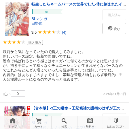
転生したらネームバースの世界でした‐体に刻まれたイニシャルが運命の人？‐【電子特典付き】
BL
購入済み
BLマンガ
日野原
読む
3.5
(4)
購入済み
以前から気になっていたので購入してみました。
新しいバース設定、斬新で面白いですね。
運命で結ばれるという感じはオメガバに似てるのかな？とは思います
が、描き手によって様々なシチュエーションが生まれそうなバースなの
でこれからどんどん増えていったら読み手としては嬉しいですね。
内容的にはあらすじのままですし、嫌味な登場人物もおらず最終的に主
人公溺愛ルートになるのでさらっと読めます。
0
2025年11月01日
【合本版】α王の運命～王妃候補の護衛のはずが王の番になりました～ 2
BL
購入済み
BLマンガ
トップ
上原有紗
カート
/
カヅキハルカ（エブリスタ）
検索
無料本
はじめての方へ