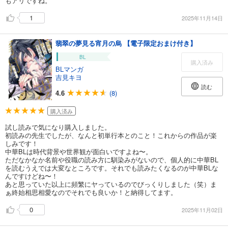
もアリですね。
1
2025年11月14日
翡翠の夢見る宵月の烏 【電子限定おまけ付き】
BL
購入済み
BLマンガ
吉見キヨ
読む
4.6
(8)
購入済み
試し読みで気になり購入しました。
初読みの先生でしたが、なんと初単行本とのこと！これからの作品が楽
しみです！
中華BLは時代背景や世界観が面白いですよね〜。
ただなかなか名前や役職の読み方に馴染みがないので、個人的に中華BL
を読むうえでは大変なところです。それでも読みたくなるのが中華BLな
んですけどね〜！
あと思っていた以上に頻繁にヤっているのでびっくりしました（笑）ま
ぁ終始相思相愛なのでそれでも良いか！と納得してます。
0
2025年11月02日