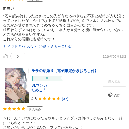
面白い！
1巻を読み終わったときはこの先どうなるのやらと不安と期待が入り混じ
っていましたが、今回でなるほど納得！純がなんでマルに入れ込んでい
るのかが明かされてきてめちゃくちゃ面白かったです。
相変わらずマルはかっこいいし、本人が自分の才能に気が付いていない
ところがまた良いですね。
これからの展開にも期待です！
＃ドキドキハラハラ
＃深い
＃カッコいい
0
2026年05月12日
ララの結婚 9【電子限定かきおろし付】
BL
購入済み
BLマンガ
ためこう
読む
4.6
(37)
購入済み
うわーん！いつになったらウルジとラムダンは何のしがらみもなく一緒
にいられるのー？！
お願いだからはやく2人のラブラブがみたい...！