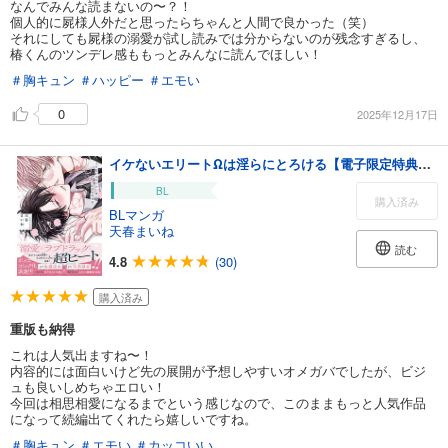
なんでみんな読まないの〜？！
個人的に屍様人外だと思ったらちゃんと人間で良かった（笑）
それにしても屍様の溺愛が試し読みでは分からないのが残念すぎるし、
椿くんのツンデレ感ももっとみんなに読んでほしい！
＃胸キュン
＃ハッピー
＃エモい
0
2025年12月17日
イケないエリートΩは淫らにとろける【電子限定特典つき】
BL
購入済み
BLマンガ
天春まいね
読む
4.8
(30)
購入済み
重版も納得
これは人気出ますね〜！
内容的には面白いけど先の展開が予想しやすいオメガバでしたが、ビジ
ュも良いしめちゃエロい！
今回は相思相愛になるまでという感じなので、このままもっと人気作品
になって続編出てくれたら嬉しいですね。
＃胸キュン
＃エモい
＃カッコいい