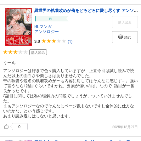
異世界の執着攻めが俺をどろどろに愛し尽くす アンソロジー
BL
購入済み
BLマンガ
アンソロジー
読む
3.0
(1)
購入済み
うーん
アンソロジーは好きで色々購入していますが、正直今回は試し読みで読
んだ以上の面白さや楽しさはありませんでした。
帯の執愛や題名の執着攻めが〜も内容に対してはそんなに感じず...。強い
て言うなら1話目ぐらいですかね、要素が強いのは。なので1話目が一番
良かったです。
2話目に関しては私の理解力の問題でしょうが、ついていけませんでし
た。
まぁアンソロジーなのでそんなにページ数もないですし全体的に仕方な
いのかな、という感じです。
あまり読み返しはしないと思います。
0
2025年12月27日