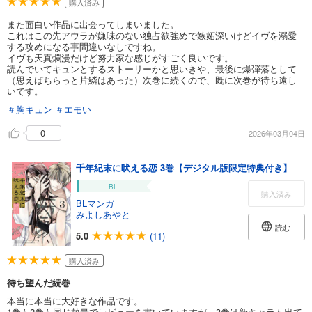
購入済み
また面白い作品に出会ってしまいました。
これはこの先アウラが嫌味のない独占欲強めで嫉妬深いけどイヴを溺愛
する攻めになる事間違いなしですね。
イヴも天真爛漫だけど努力家な感じがすごく良いです。
読んでいてキュンとするストーリーかと思いきや、最後に爆弾落として
（思えばちらっと片鱗はあった）次巻に続くので、既に次巻が待ち遠し
いです。
＃胸キュン
＃エモい
0
2026年03月04日
千年紀末に吠える恋 3巻【デジタル版限定特典付き】
BL
購入済み
BLマンガ
みよしあやと
読む
5.0
(11)
購入済み
待ち望んだ続巻
本当に本当に大好きな作品です。
1巻も2巻も同じ熱量でレビューを書いていますが、3巻は新キャラも出て