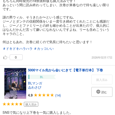
もちろん同時発売の18禁抜粋版も購入済みです！
あっという間に読み終わってしまい、次巻が来春なので待ち遠しい限り
です。
謎の男ウィル、そうきたか〜という感じですね。
ジーノとダンテの信頼関係をいま一度引き締めてくれたことにも感謝だ
し、ジーノとファミリーとの絆も確かめることが出来たので、個人的に
はなんだかんだ言って嫌いになれないんですよね、リーも含めこういう
キャラのこと。
何はともあれ、次巻に続くので気長に待ちたいと思います！
＃ドキドキハラハラ
＃カッコいい
0
2026年02月17日
5000マイル先から会いにきて【電子単行本】 下巻
BL
購入済み
BLマンガ
ゐわさび
読む
4.9
(14)
購入済み
SNSで気になり上下巻を一気に購入しました。