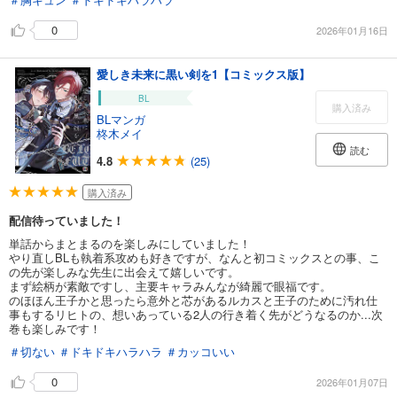
0
2026年01月16日
愛しき未来に黒い剣を1【コミックス版】
BL
購入済み
BLマンガ
柊木メイ
読む
4.8
(25)
購入済み
配信待っていました！
単話からまとまるのを楽しみにしていました！
やり直しBLも執着系攻めも好きですが、なんと初コミックスとの事、こ
の先が楽しみな先生に出会えて嬉しいです。
まず絵柄が素敵ですし、主要キャラみんなが綺麗で眼福です。
のほほん王子かと思ったら意外と芯があるルカスと王子のために汚れ仕
事もするリヒトの、想いあっている2人の行き着く先がどうなるのか...次
巻も楽しみです！
＃切ない
＃ドキドキハラハラ
＃カッコいい
0
2026年01月07日