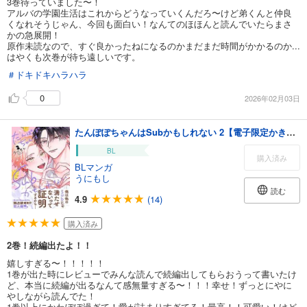
3巻待っていました〜！
アルバの学園生活はこれからどうなっていくんだろ〜けど弟くんと仲良
くなれそうじゃん、今回も面白い！なんてのほほんと読んでいたらまさ
かの急展開！
原作未読なので、すぐ良かったねになるのかまだまだ時間がかかるのか...
はやくも次巻が待ち遠しいです。
＃ドキドキハラハラ
0
2026年02月03日
たんぽぽちゃんはSubかもしれない 2【電子限定かきおろし付】
BL
購入済み
BLマンガ
うにもし
読む
4.9
(14)
購入済み
2巻！続編出たよ！！
嬉しすぎる〜！！！！！
1巻が出た時にレビューでみんな読んで続編出してもらおうって書いたけ
ど、本当に続編が出るなんて感無量すぎる〜！！！幸せ！ずっとにやに
やしながら読んでた！
1巻以上にかわぽぽ過ぎて！愛が詰まりすぎてる！最高！！可愛い！けど