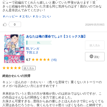
ビューで続編出てくれたら嬉しいと書いていた甲斐があります！笑
きっと続編を待ち望んでいた方達も同じ気持ちのはず！面白いのでみな
さん是非読んでみてください！
＃ハッピー
＃エモい
＃カッコいい
0
2026年05月09日
あなたは俺の運命でしょ!!【コミックス版】
BL
購入済み
BLマンガ
下田エヌ
読む
4.7
(15)
購入済み
終始かわいいの渋滞
キュン・ほんわか・かわいい・（色々な意味で）重くないストーリーの
オメガバを読みたい方におすすめです！
本来好みでいうと受けの方が体格が良いのは好みではないのですが、こ
の作品はそんなもの関係なく全力で楽しめました。
久保さん可愛すぎる...普段からあの優しさとほんわかさでΩじゃなくても
人望はあるだろうから、俊くんもそりゃ怒りっぽくなるわ...と納得です。