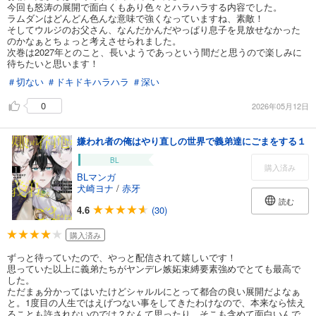
今回も怒涛の展開で面白くもあり色々とハラハラする内容でした。
ラムダンはどんどん色んな意味で強くなっていますね、素敵！
そしてウルジのお父さん、なんだかんだやっぱり息子を見放せなかった
のかなぁとちょっと考えさせられました。
次巻は2027年とのこと、長いようであっという間だと思うので楽しみに
待ちたいと思います！
＃切ない
＃ドキドキハラハラ
＃深い
0
2026年05月12日
嫌われ者の俺はやり直しの世界で義弟達にごまをする１
BL
購入済み
BLマンガ
犬崎ヨナ
/
赤牙
読む
4.6
(30)
購入済み
ずっと待っていたので、やっと配信されて嬉しいです！
思っていた以上に義弟たちがヤンデレ嫉妬束縛要素強めでとても最高で
した。
ただまぁ分かってはいたけどシャルルにとって都合の良い展開だよなぁ
と。1度目の人生ではえげつない事をしてきたわけなので、本来なら怯え
ることも許されないのでは？なんて思ったり。そこも含めて面白いんで