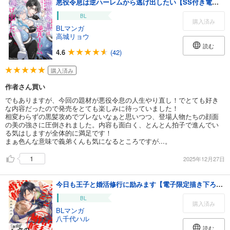
悪役令息は逆ハーレムから逃げ出したい【SS付き電子限定版】
BL
購入済み
BLマンガ
高城リョウ
読む
4.6
(42)
購入済み
作者さん買い
でもありますが、今回の題材が悪役令息の人生やり直し！でとても好き
な内容だったので発売をとても楽しみに待っていました！
相変わらずの黒髪攻めでブレないなぁと思いつつ、登場人物たちの顔面
の美の強さに圧倒されました。内容も面白く、とんとん拍子で進んでい
る気はしますが全体的に満足です！
まぁ色んな意味で義弟くんも気になるところですが...。
1
2025年12月27日
今日も王子と婚活修行に励みます【電子限定描き下ろし漫画付き】
BL
購入済み
BLマンガ
八千代ハル
読む