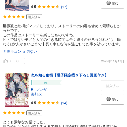
読む
4.5
(17)
購入済み
世界観と絵柄がマッチしており、ストーリーの内容も含めて素晴らしか
ったです。
この作品はストーリーを楽しむものですね。
ヒトではないモノと人間の生きる時間は全く違うのだろうけれども、願
わくば2人がさいごまで末長く幸せな時を過ごしてた事を祈っています。
＃胸キュン
＃切ない
0
2025年11月17日
恋を知る狼様【電子限定描き下ろし漫画付き】
BL
購入済み
BLマンガ
海灯火
読む
4.5
(14)
購入済み
とても素敵なお話でした。
読み始めはながい時を生きる半狼と人間が打ち解けて結ばれる感じか