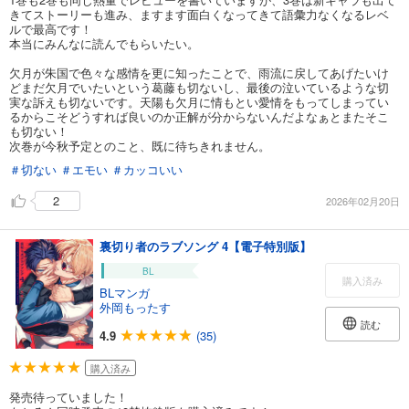
きてストーリーも進み、ますます面白くなってきて語彙力なくなるレベ
ルで最高です！
本当にみんなに読んでもらいたい。
欠月が朱国で色々な感情を更に知ったことで、雨流に戻してあげたいけ
どまだ欠月でいたいという葛藤も切ないし、最後の泣いているような切
実な訴えも切ないです。天陽も欠月に情もとい愛情をもってしまってい
るからこそどうすれば良いのか正解が分からないんだよなぁとまたそこ
も切ない！
次巻が今秋予定とのこと、既に待ちきれません。
＃切ない
＃エモい
＃カッコいい
2
2026年02月20日
裏切り者のラブソング 4【電子特別版】
BL
購入済み
BLマンガ
外岡もったす
読む
4.9
(35)
購入済み
発売待っていました！