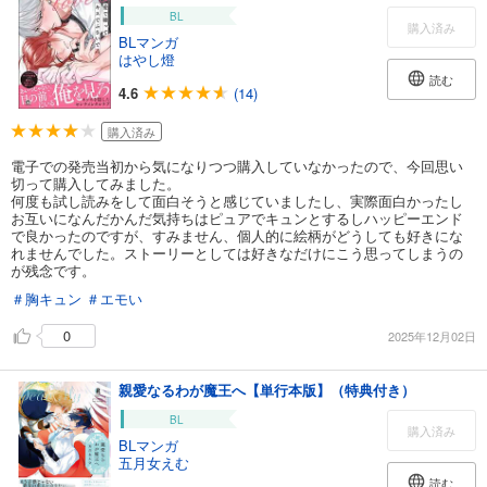
BL
購入済み
BLマンガ
はやし燈
読む
4.6
(14)
購入済み
電子での発売当初から気になりつつ購入していなかったので、今回思い
切って購入してみました。
何度も試し読みをして面白そうと感じていましたし、実際面白かったし
お互いになんだかんだ気持ちはピュアでキュンとするしハッピーエンド
で良かったのですが、すみません、個人的に絵柄がどうしても好きにな
れませんでした。ストーリーとしては好きなだけにこう思ってしまうの
が残念です。
＃胸キュン
＃エモい
0
2025年12月02日
親愛なるわが魔王へ【単行本版】（特典付き）
BL
購入済み
BLマンガ
五月女えむ
読む