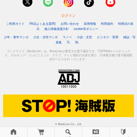
440
円 (税込)
カート
ログイン
ご利用ガイド
FAQ(よくある質問)
お問い合わせ
採用情報
利用規約
特商法の表
試し読み
示
個人情報保護方針
cookie等ポリシー
あらすじを表示する
少年・青年マンガ
少女・女性マンガ
ラノベ
小説・文芸
ビジネス・実用
雑誌・写
真集
TL
BL
noicomi vol.132
440
ブックライブ（BookLive!）は、BookLiveが運営する電子書店です。TOPPANホールディング
円 (税込)
カート
ス、カルチュア・コンビニエンス・クラブ、テレビ朝日の出資を受け、日本最大級の電子書籍配
信サービスを行っています。
試し読み
あらすじを表示する
noicomi vol.131
440
円 (税込)
カート
試し読み
あらすじを表示する
© BookLive Co., Ltd.
noicomi vol.130