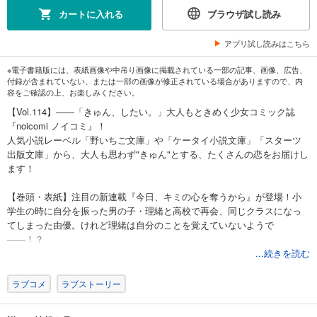
カートに入れる
ブラウザ試し読み
アプリ試し読みはこちら
※電子書籍版には、表紙画像や中吊り画像に掲載されている一部の記事、画像、広告、
付録が含まれていない、または一部の画像が修正されている場合がありますので、内
容をご確認の上、お楽しみください。
【Vol.114】――「きゅん、したい。」大人もときめく少女コミック誌
『noicomi ノイコミ』！
人気小説レーベル「野いちご文庫」や「ケータイ小説文庫」「スターツ
出版文庫」から、大人も思わず"きゅん"とする、たくさんの恋をお届けし
ます！
【巻頭・表紙】注目の新連載『今日、キミの心を奪うから』が登場！小
学生の時に自分を振った男の子・理緒と高校で再会、同じクラスになっ
てしまった由優。けれど理緒は自分のことを覚えていないようで
――！？
【掲載作品】】■『今日、キミの心を奪うから』第1話（作画・みなも 原
...続きを読む
作・綴季）■『本能レベルで愛してる』第13話（作画・タムラ圭 原作・
春田モカ）■『愛していいのは俺だけ ～幼なじみからの愛が深すぎる～』
ラブコメ
ラブストーリー
第8話（作画・かのと咲来 原作・干支六夏）■『塩対応の完璧王子と甘い
ふたり暮らし』第6話（作画・吉岡侑依 原作・夏木エル）■『暴君のシン