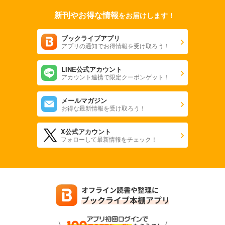
新刊やお得な情報
をお届けします！
noicomi vol.139
550
円 (税込)
カート
ブックライブアプリ
アプリの通知でお得情報を受け取ろう！
試し読み
LINE公式アカウント
あらすじを表示する
アカウント連携で限定クーポンゲット！
noicomi vol.138
メールマガジン
440
円 (税込)
お得な最新情報を受け取ろう！
カート
X公式アカウント
試し読み
フォローして最新情報をチェック！
あらすじを表示する
noicomi vol.137
550
円 (税込)
カート
試し読み
あらすじを表示する