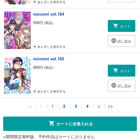
あらすじを表示する
noicomi vol.164
550
円 (税込)
カート
試し読み
あらすじを表示する
noicomi vol.163
660
円 (税込)
カート
試し読み
あらすじを表示する
noicomi vol.162
<<
<
1
2
3
4
>
>>
660
円 (税込)
カート
カートに全巻入れる
試し読み
※期間限定無料版、予約作品はカートに入りません
あらすじを表示する