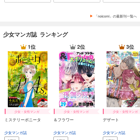
試し読み
あらすじを表示する
「noicomi」の最新刊一覧へ
noicomi vol.145
660
円 (税込)
少女マンガ誌 ランキング
カート
1位
2位
3位
試し読み
あらすじを表示する
noicomi vol.144
660
円 (税込)
カート
試し読み
あらすじを表示する
少女・女性マンガ
少女・女性マンガ
少女・女性マンガ
noicomi vol.143
ミステリーボニータ
＆フラワー
デザート
660
円 (税込)
カート
少女マンガ誌
少女マンガ誌
少女マンガ誌
試し読み