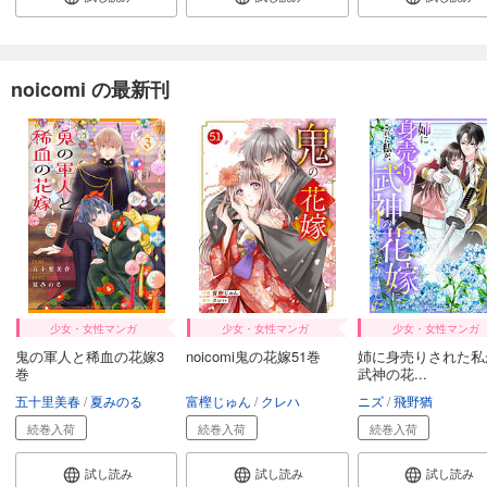
試し読み
あらすじを表示する
noicomi の最新刊
noicomi vol.148
550
円 (税込)
カート
試し読み
あらすじを表示する
noicomi vol.147
550
円 (税込)
カート
少女・女性マンガ
少女・女性マンガ
少女・女性マンガ
試し読み
鬼の軍人と稀血の花嫁3
noicomi鬼の花嫁51巻
姉に身売りされた私
あらすじを表示する
巻
武神の花...
五十里美春
夏みのる
富樫じゅん
クレハ
ニズ
飛野猶
noicomi vol.146
続巻入荷
続巻入荷
続巻入荷
440
円 (税込)
カート
試し読み
試し読み
試し読み