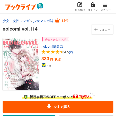
会員登録
ログイン
メニュー
少女・女性マンガ
少女マンガ誌
14位
noicomi vol.114
フォロー
少女・女性マンガ
noicomi編集部
4.5
(2)
330
円 (税込)
1
pt
99
新規会員70%OFFクーポンで
円(税込)
今すぐ購入