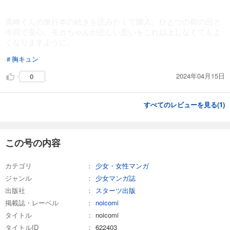
noicomi vol.158
660
円 (税込)
黒崎くんの単行本の続きを読みたくて購入。ひとつの前の回と
カート
今回で安心。モカちゃんが悲しい思いをこれ以上しなくてもよ
くなりますように。
試し読み
あらすじを表示する
＃胸キュン
2024年04月15日
0
noicomi vol.157
660
円 (税込)
カート
すべてのレビューを見る(
1
)
試し読み
あらすじを表示する
この号の内容
noicomi vol.156
550
円 (税込)
カテゴリ
少女・女性マンガ
カート
ジャンル
少女マンガ誌
出版社
スターツ出版
試し読み
掲載誌・レーベル
noicomi
あらすじを表示する
タイトル
noicomi
noicomi vol.155
タイトルID
622403