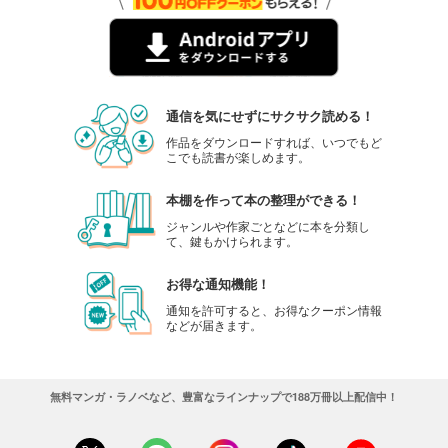
noicomi vol.136
440
円 (税込)
カート
試し読み
通信を気にせずにサクサク読める！
あらすじを表示する
作品をダウンロードすれば、いつでもど
こでも読書が楽しめます。
noicomi vol.135
440
円 (税込)
カート
本棚を作って本の整理ができる！
ジャンルや作家ごとなどに本を分類し
て、鍵もかけられます。
試し読み
あらすじを表示する
お得な通知機能！
noicomi vol.134
通知を許可すると、お得なクーポン情報
などが届きます。
440
円 (税込)
カート
試し読み
無料マンガ・ラノベなど、豊富なラインナップで188万冊以上配信中！
あらすじを表示する
noicomi vol.133