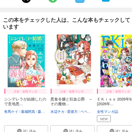
カート
試し読み
この本をチェックした人は、こんな本もチェックして
あらすじを表示する
います
noicomi vol.151
660
円 (税込)
カート
試し読み
あらすじを表示する
noicomi vol.150
440
円 (税込)
カート
少女・女性マンガ
少女・女性マンガ
少女・女性マンガ
シンデレラが結婚したの
悪食令嬢と狂血公爵 ～
ＥＫｉｓｓ 2026年
試し読み
で意地悪...
その魔物...
[2026年...
あらすじを表示する
有馬ケイ
葛城阿高
森原八鹿
水辺チカ
星彼方
ペペロン
女性マンガ誌
noicomi vol.149
NEW
660
円 (税込)
カート
試し読み
試し読み
試し読み