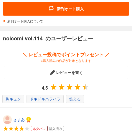
noicomi vol.161
新刊オート購入
660
円 (税込)
カート
新刊オート購入について
試し読み
noicomi vol.114 のユーザーレビュー
あらすじを表示する
noicomi vol.160
＼ レビュー投稿でポイントプレゼント ／
660
円 (税込)
※購入済みの作品が対象となります
カート
レビューを書く
試し読み
あらすじを表示する
4.5
noicomi vol.159
胸キュン
ドキドキハラハラ
笑える
660
円 (税込)
カート
試し読み
さまあ
あらすじを表示する
ネタバレ
購入済み