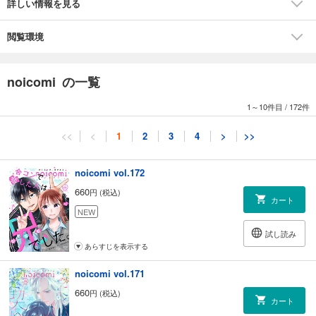
詳しい情報を見る
デレラ ～大正溺愛浪漫譚～』第12話（漫画・ナガトカヨ 原案・ヒトエ真
琴）■『黒崎くんは独占したがる ～はじめての恋は甘すぎて～』第17話
（作画・桜田霊子 原作・香乃子）※計6作品掲載
閲覧環境
noicomi の一覧
1～10件目
/
172件
<<
<
1
2
3
4
>
>>
noicomi vol.172
660
円 (税込)
カート
NEW
試し読み
あらすじを表示する
noicomi vol.171
660
円 (税込)
カート