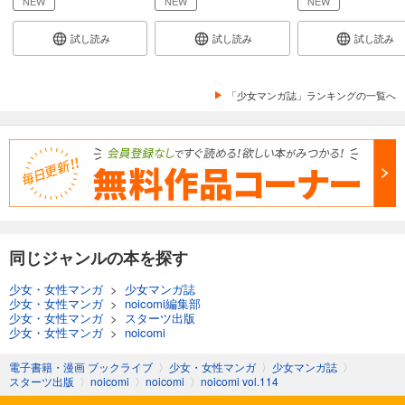
NEW
NEW
NEW
あらすじを表示する
試し読み
試し読み
試し読み
noicomi vol.142
660
円 (税込)
カート
「少女マンガ誌」ランキングの一覧へ
試し読み
あらすじを表示する
noicomi vol.141
660
円 (税込)
カート
同じジャンルの本を探す
試し読み
あらすじを表示する
少女・女性マンガ
>
少女マンガ誌
少女・女性マンガ
>
noicomi編集部
noicomi vol.140
少女・女性マンガ
>
スターツ出版
440
少女・女性マンガ
>
noicomi
円 (税込)
カート
電子書籍・漫画 ブックライブ
〉
少女・女性マンガ
〉
少女マンガ誌
〉
スターツ出版
〉
noicomi
〉
noicomi
〉
noicomi vol.114
試し読み
あらすじを表示する