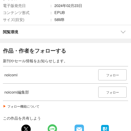
660
円 (税込)
電子版発売日
2024年02月23日
カート
コンテンツ形式
EPUB
サイズ(目安)
58MB
試し読み
あらすじを表示する
閲覧環境
noicomi vol.154
440
円 (税込)
作品・作者をフォローする
カート
新刊やセール情報をお知らせします。
試し読み
あらすじを表示する
noicomi
フォロー
noicomi vol.153
550
円 (税込)
カート
noicomi編集部
フォロー
試し読み
フォロー機能について
あらすじを表示する
この作品を共有しよう
noicomi vol.152
440
円 (税込)