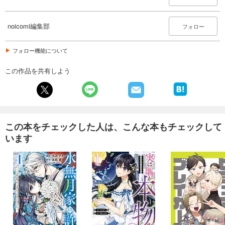
660
円 (税込)
カート
noicomi編集部
フォロー
試し読み
あらすじを表示する
フォロー機能について
noicomi vol.154
この作品を共有しよう
440
円 (税込)
カート
試し読み
あらすじを表示する
この本をチェックした人は、こんな本もチェックして
います
noicomi vol.153
550
円 (税込)
カート
試し読み
あらすじを表示する
noicomi vol.152
440
円 (税込)