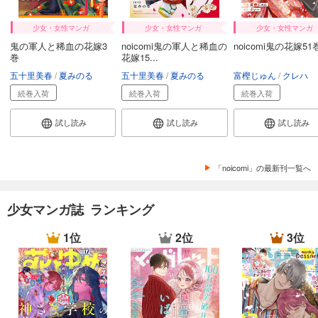
試し読み
少女・女性マンガ
少女・女性マンガ
少女・女性マンガ
あらすじを表示する
鬼の軍人と稀血の花嫁3
noicomi鬼の軍人と稀血の
noicomi鬼の花嫁51
巻
花嫁15...
noicomi vol.148
五十里美春
夏みのる
五十里美春
夏みのる
富樫じゅん
クレハ
550
円 (税込)
カート
続巻入荷
続巻入荷
続巻入荷
試し読み
試し読み
試し読み
試し読み
あらすじを表示する
noicomi vol.147
「noicomi」の最新刊一覧へ
550
円 (税込)
カート
少女マンガ誌 ランキング
試し読み
1位
2位
3位
あらすじを表示する
noicomi vol.146
440
円 (税込)
カート