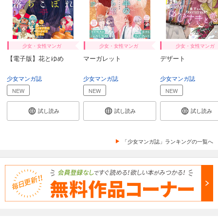
試し読み
あらすじを表示する
noicomi vol.145
少女・女性マンガ
少女・女性マンガ
少女・女性マンガ
660
円 (税込)
カート
【電子版】花とゆめ
マーガレット
デザート
試し読み
少女マンガ誌
少女マンガ誌
少女マンガ誌
あらすじを表示する
NEW
NEW
NEW
noicomi vol.144
試し読み
試し読み
試し読み
660
円 (税込)
カート
「少女マンガ誌」ランキングの一覧へ
試し読み
あらすじを表示する
noicomi vol.143
660
円 (税込)
カート
試し読み