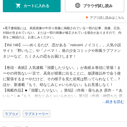
カートに入れる
ブラウザ試し読み
アプリ試し読みはこちら
※電子書籍版には、表紙画像や中吊り画像に掲載されている一部の記事、画像、広告、
付録が含まれていない、または一部の画像が修正されている場合がありますので、内
容をご確認の上、お楽しみください。
【Vol.146】――めくるたび、恋がある「noicomi ノイコミ」。人気小説
サイト「野いちご」や「ノベマ！」発の少女コミックや和風ラブファン
タジーなど、たくさんの恋をお届けします！
【巻頭・表紙】人気連載『溺愛したりない。』が表紙＆巻頭に登場！ま
ーやの何気ない一言で、高良が授業に出ることに。放課後以外で会う彼
に緊張するまーやだけど、その様子を見た岩尾は黙ってられなくて…？
ほか、新連載『もう、幼なじみじゃいられない』もお見逃しなく！
【掲載作品】■『溺愛したりない。』第5話（作画・葵ちあき 原作・＊あ
いら＊）■『もう、幼なじみじゃいられない』第1話（作画・神田ちな 原
作・吉神咲潤）■『鬼の軍人と稀血の花嫁』第7話（作画・五十里美春 原
...続きを読む
作・夏みのる）■『お嬢の愛は俺のもの』第15話（作画・小森りんご 原
作・Neno）■『眠れるケモノは愛を叫ぶ』第8話（作画・ななのいち 原
ラブコメ
ラブストーリー
作・Ena.）■『龍神と許嫁の赤い花印』第19話（作画・中野まや花 原
作・クレハ）■『幼なじみは我慢をやめた。 ～目覚めたケモノは溺愛中