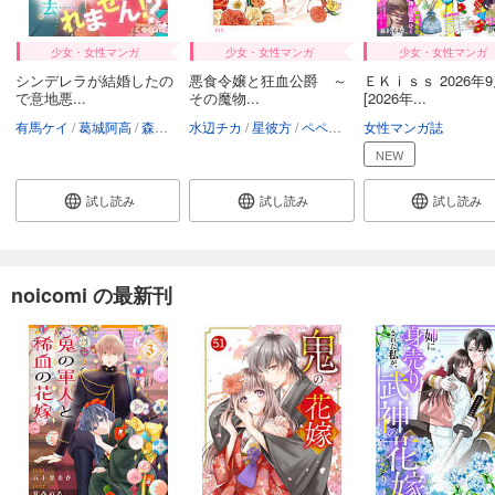
カート
少女・女性マンガ
少女・女性マンガ
少女・女性マンガ
試し読み
シンデレラが結婚したの
悪食令嬢と狂血公爵 ～
ＥＫｉｓｓ 2026年
あらすじを表示する
で意地悪...
その魔物...
[2026年...
noicomi vol.151
有馬ケイ
葛城阿高
森原八鹿
水辺チカ
星彼方
ペペロン
女性マンガ誌
660
円 (税込)
NEW
カート
試し読み
試し読み
試し読み
試し読み
あらすじを表示する
noicomi vol.150
noicomi の最新刊
440
円 (税込)
カート
試し読み
あらすじを表示する
noicomi vol.149
660
円 (税込)
カート