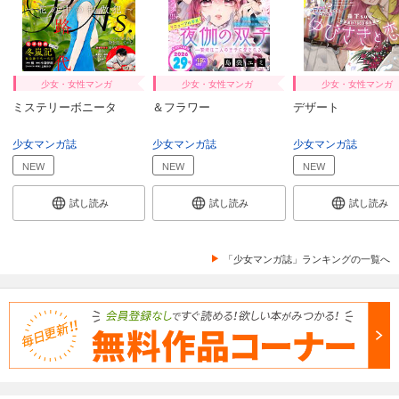
試し読み
あらすじを表示する
noicomi vol.145
少女・女性マンガ
少女・女性マンガ
少女・女性マンガ
660
円 (税込)
カート
ミステリーボニータ
＆フラワー
デザート
試し読み
少女マンガ誌
少女マンガ誌
少女マンガ誌
あらすじを表示する
NEW
NEW
NEW
noicomi vol.144
試し読み
試し読み
試し読み
660
円 (税込)
カート
「少女マンガ誌」ランキングの一覧へ
試し読み
あらすじを表示する
noicomi vol.143
660
円 (税込)
カート
試し読み