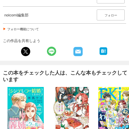
660
円 (税込)
カート
noicomi編集部
フォロー
試し読み
あらすじを表示する
フォロー機能について
noicomi vol.154
この作品を共有しよう
440
円 (税込)
カート
試し読み
あらすじを表示する
この本をチェックした人は、こんな本もチェックして
います
noicomi vol.153
550
円 (税込)
カート
試し読み
あらすじを表示する
noicomi vol.152
440
円 (税込)