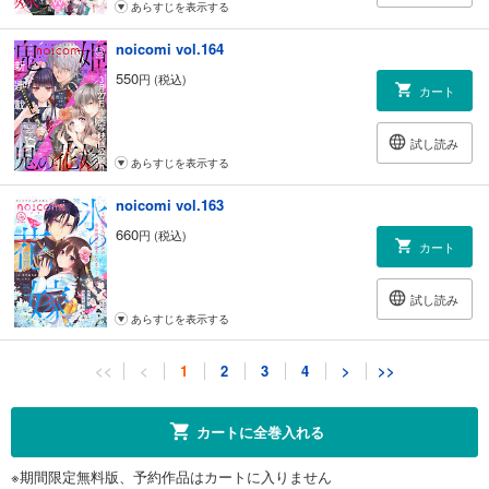
あらすじを表示する
noicomi vol.164
550
円 (税込)
カート
試し読み
あらすじを表示する
noicomi vol.163
660
円 (税込)
カート
試し読み
あらすじを表示する
noicomi vol.162
<<
<
1
2
3
4
>
>>
660
円 (税込)
カート
カートに全巻入れる
試し読み
※期間限定無料版、予約作品はカートに入りません
あらすじを表示する