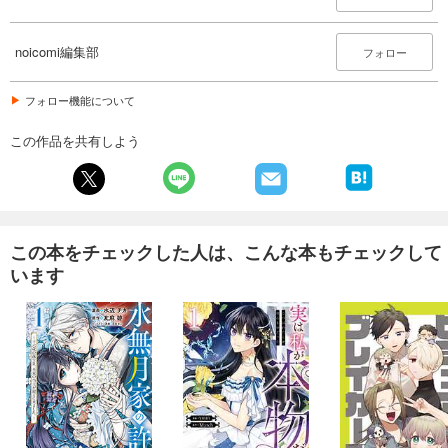
660
円 (税込)
カート
noicomi編集部
フォロー
試し読み
あらすじを表示する
フォロー機能について
noicomi vol.154
この作品を共有しよう
440
円 (税込)
カート
試し読み
あらすじを表示する
この本をチェックした人は、こんな本もチェックして
います
noicomi vol.153
550
円 (税込)
カート
試し読み
あらすじを表示する
noicomi vol.152
440
円 (税込)