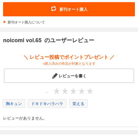
noicomi vol.161
新刊オート購入
660
円 (税込)
カート
新刊オート購入について
試し読み
noicomi vol.65 のユーザーレビュー
あらすじを表示する
noicomi vol.160
＼ レビュー投稿でポイントプレゼント ／
660
円 (税込)
※購入済みの作品が対象となります
カート
レビューを書く
試し読み
あらすじを表示する
-
noicomi vol.159
胸キュン
ドキドキハラハラ
笑える
660
円 (税込)
カート
レビューがありません。
試し読み
あらすじを表示する