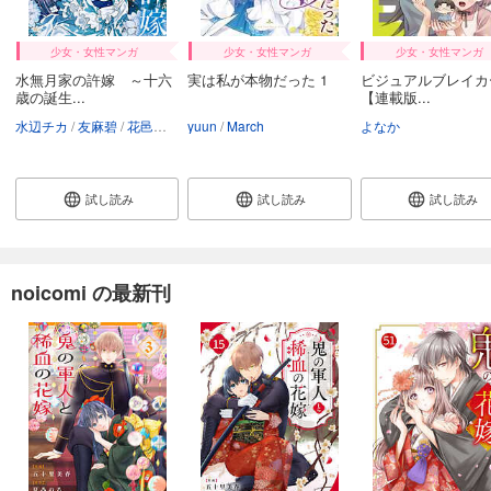
カート
少女・女性マンガ
少女・女性マンガ
少女・女性マンガ
試し読み
水無月家の許嫁 ～十六
実は私が本物だった 1
ビジュアルブレイカ
あらすじを表示する
歳の誕生...
【連載版...
noicomi vol.151
水辺チカ
友麻碧
花邑まい
yuun
March
よなか
660
円 (税込)
カート
試し読み
試し読み
試し読み
試し読み
あらすじを表示する
noicomi vol.150
noicomi の最新刊
440
円 (税込)
カート
試し読み
あらすじを表示する
noicomi vol.149
660
円 (税込)
カート