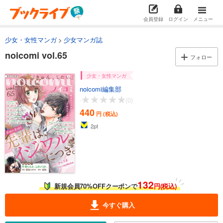
会員登録
ログイン
メニュー
少女・女性マンガ
少女マンガ誌
noicomi vol.65
フォロー
少女・女性マンガ
noicomi編集部
-
(0)
440
円 (税込)
2
pt
132
新規会員70%OFFクーポンで
円(税込)
今すぐ購入