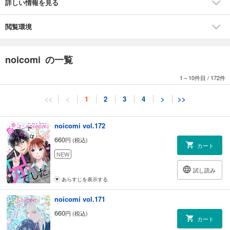
詳しい情報を見る
とろけてます』第5話（作画・岡さくら 原作・雨乃めこ）■『はじめては
結婚のあとで』第11話（作画・鈴川ふうみ 原作・佐倉ミズキ）■『不良
の椿くんは、とびきり甘い。』第10話（作画・七緒たつみ 原作・青山そ
閲覧環境
らら）■『クールな御曹司は、私だけに溺愛体質』第6話（作画・ゆきの
ななみ 原作・雨乃めこ）■『黒王子の溺愛には逆らえない』第2話（作
画・芦名ユウ 原作・＊ゆきな＊）※計10作品掲載
noicomi の一覧
1～10件目
/
172件
<<
<
1
2
3
4
>
>>
noicomi vol.172
660
円 (税込)
カート
NEW
試し読み
あらすじを表示する
noicomi vol.171
660
円 (税込)
カート