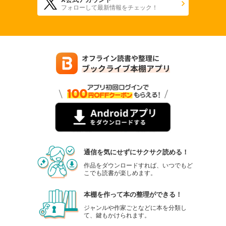
フォローして最新情報をチェック！
noicomi vol.139
550
円 (税込)
カート
試し読み
あらすじを表示する
noicomi vol.138
440
円 (税込)
カート
試し読み
あらすじを表示する
通信を気にせずにサクサク読める！
noicomi vol.137
作品をダウンロードすれば、いつでもど
こでも読書が楽しめます。
550
円 (税込)
カート
本棚を作って本の整理ができる！
試し読み
ジャンルや作家ごとなどに本を分類し
て、鍵もかけられます。
あらすじを表示する