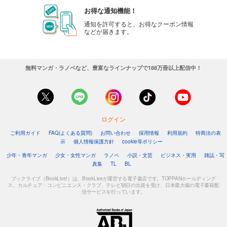
noicomi vol.136
お得な通知機能！
440
円 (税込)
通知を許可すると、お得なクーポン情報
カート
などが届きます。
試し読み
あらすじを表示する
無料マンガ・ラノベなど、豊富なラインナップで188万冊以上配信中！
noicomi vol.135
440
円 (税込)
カート
ログイン
試し読み
ご利用ガイド
FAQ(よくある質問)
お問い合わせ
採用情報
利用規約
特商法の表
あらすじを表示する
示
個人情報保護方針
cookie等ポリシー
noicomi vol.134
少年・青年マンガ
少女・女性マンガ
ラノベ
小説・文芸
ビジネス・実用
雑誌・写
真集
TL
BL
440
円 (税込)
カート
ブックライブ（BookLive!）は、BookLiveが運営する電子書店です。TOPPANホールディング
ス、カルチュア・コンビニエンス・クラブ、テレビ朝日の出資を受け、日本最大級の電子書籍配
信サービスを行っています。
試し読み
あらすじを表示する
noicomi vol.133