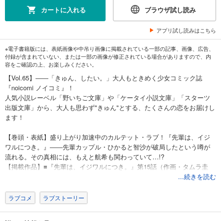
カートに入れる
ブラウザ試し読み
アプリ試し読みはこちら
※電子書籍版には、表紙画像や中吊り画像に掲載されている一部の記事、画像、広告、
付録が含まれていない、または一部の画像が修正されている場合がありますので、内
容をご確認の上、お楽しみください。
【Vol.65】――「きゅん、したい。」大人もときめく少女コミック誌
『noicomi ノイコミ』！
人気小説レーベル「野いちご文庫」や「ケータイ小説文庫」「スターツ
出版文庫」から、大人も思わず"きゅん"とする、たくさんの恋をお届けし
ます！
【巻頭・表紙】盛り上がり加速中のカルテット・ラブ！『先輩は、イジ
ワルにつき。』――先輩カップル・ひかると智沙が破局したという噂が
流れる。その真相には、もえと航希も関わっていて…!?
【掲載作品】■『先輩は、イジワルにつき。』第15話（作画・タムラ圭
原作・miNato）■『春日井くんは、妄想JKと××したい』第3話（作画・い
...続きを読む
がりペコ 原作・丸井とまと）■『クズなケモノは愛しすぎ』第8話（作
画・小森りんご 原作・吉田マリィ）■『千尋くんと、したいコト。』最終
ラブコメ
ラブストーリー
話（作画・蒼空ユキヤ 原作・夏智。）■『ふまじめだけど、愛でたくて』
第9話（作画・汐野アユタ 原作・まは。）■『夏目くんの甘いイジワルで