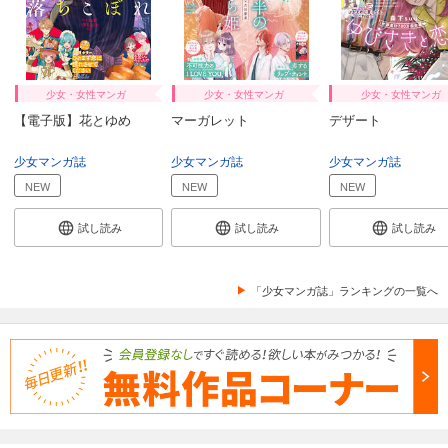
試し読み
あらすじを表示する
noicomi vol.145
少女・女性マンガ
少女・女性マンガ
少女・女性マンガ
660
円 (税込)
カート
【電子版】花とゆめ
マーガレット
デザート
試し読み
少女マンガ誌
少女マンガ誌
少女マンガ誌
あらすじを表示する
NEW
NEW
NEW
noicomi vol.144
試し読み
試し読み
試し読み
660
円 (税込)
カート
「少女マンガ誌」ランキングの一覧へ
試し読み
あらすじを表示する
noicomi vol.143
660
円 (税込)
カート
試し読み