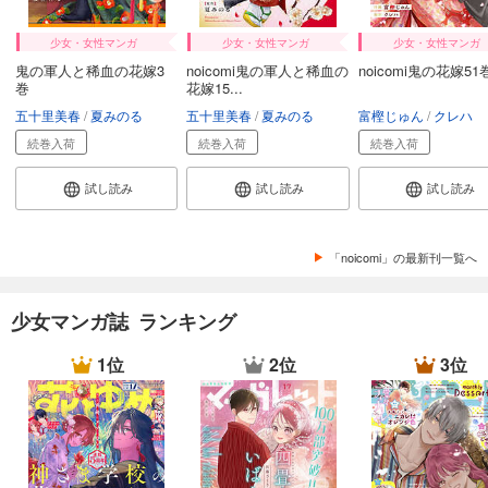
試し読み
少女・女性マンガ
少女・女性マンガ
少女・女性マンガ
あらすじを表示する
鬼の軍人と稀血の花嫁3
noicomi鬼の軍人と稀血の
noicomi鬼の花嫁51
巻
花嫁15...
noicomi vol.148
五十里美春
夏みのる
五十里美春
夏みのる
富樫じゅん
クレハ
550
円 (税込)
カート
続巻入荷
続巻入荷
続巻入荷
試し読み
試し読み
試し読み
試し読み
あらすじを表示する
noicomi vol.147
「noicomi」の最新刊一覧へ
550
円 (税込)
カート
少女マンガ誌 ランキング
試し読み
1位
2位
3位
あらすじを表示する
noicomi vol.146
440
円 (税込)
カート