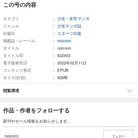
noicomi vol.158
この号の内容
660
円 (税込)
カート
カテゴリ
少女・女性マンガ
ジャンル
少女マンガ誌
試し読み
出版社
スターツ出版
あらすじを表示する
掲載誌・レーベル
noicomi
noicomi vol.157
タイトル
noicomi
660
円 (税込)
タイトルID
622403
カート
電子版発売日
2022年02月11日
コンテンツ形式
EPUB
試し読み
サイズ(目安)
92MB
あらすじを表示する
noicomi vol.156
閲覧環境
550
円 (税込)
カート
作品・作者をフォローする
試し読み
新刊やセール情報をお知らせします。
あらすじを表示する
noicomi vol.155
noicomi
フォロー