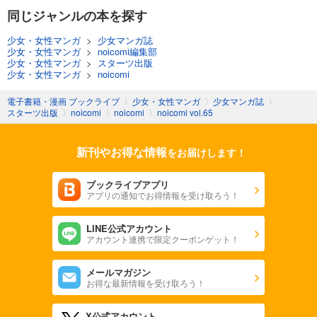
あらすじを表示する
同じジャンルの本を探す
noicomi vol.142
少女・女性マンガ
>
少女マンガ誌
少女・女性マンガ
>
noicomi編集部
660
円 (税込)
少女・女性マンガ
>
スターツ出版
カート
少女・女性マンガ
>
noicomi
試し読み
電子書籍・漫画 ブックライブ
〉
少女・女性マンガ
〉
少女マンガ誌
〉
スターツ出版
〉
noicomi
〉
noicomi
〉
noicomi vol.65
あらすじを表示する
noicomi vol.141
新刊やお得な情報
をお届けします！
660
円 (税込)
カート
ブックライブアプリ
アプリの通知でお得情報を受け取ろう！
試し読み
あらすじを表示する
LINE公式アカウント
アカウント連携で限定クーポンゲット！
noicomi vol.140
440
円 (税込)
カート
メールマガジン
お得な最新情報を受け取ろう！
試し読み
X公式アカウント
あらすじを表示する