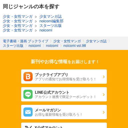
あらすじを表示する
同じジャンルの本を探す
noicomi vol.142
少女・女性マンガ
>
少女マンガ誌
少女・女性マンガ
>
noicomi編集部
660
円 (税込)
少女・女性マンガ
>
スターツ出版
カート
少女・女性マンガ
>
noicomi
試し読み
電子書籍・漫画 ブックライブ
〉
少女・女性マンガ
〉
少女マンガ誌
〉
スターツ出版
〉
noicomi
〉
noicomi
〉
noicomi vol.98
あらすじを表示する
noicomi vol.141
新刊やお得な情報
をお届けします！
660
円 (税込)
カート
ブックライブアプリ
アプリの通知でお得情報を受け取ろう！
試し読み
あらすじを表示する
LINE公式アカウント
アカウント連携で限定クーポンゲット！
noicomi vol.140
440
円 (税込)
カート
メールマガジン
お得な最新情報を受け取ろう！
試し読み
X公式アカウント
あらすじを表示する