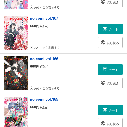
試し読み
あらすじを表示する
noicomi vol.167
660
円 (税込)
カート
試し読み
あらすじを表示する
noicomi vol.166
660
円 (税込)
カート
試し読み
あらすじを表示する
noicomi vol.165
660
円 (税込)
カート
試し読み