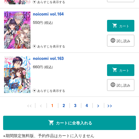
あらすじを表示する
noicomi vol.164
550
円 (税込)
カート
試し読み
あらすじを表示する
noicomi vol.163
660
円 (税込)
カート
試し読み
あらすじを表示する
noicomi vol.162
<<
<
1
2
3
4
>
>>
660
円 (税込)
カート
カートに全巻入れる
試し読み
※期間限定無料版、予約作品はカートに入りません
あらすじを表示する