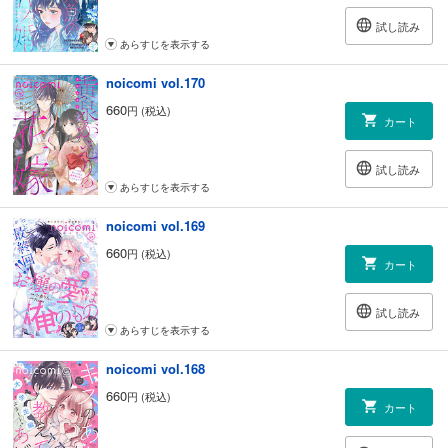
試し読み
あらすじを表示する
noicomi vol.170
660
円 (税込)
カート
試し読み
あらすじを表示する
noicomi vol.169
660
円 (税込)
カート
試し読み
あらすじを表示する
noicomi vol.168
660
円 (税込)
カート