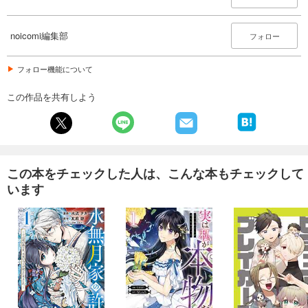
660
円 (税込)
カート
noicomi編集部
フォロー
試し読み
あらすじを表示する
フォロー機能について
noicomi vol.154
この作品を共有しよう
440
円 (税込)
カート
試し読み
あらすじを表示する
この本をチェックした人は、こんな本もチェックして
います
noicomi vol.153
550
円 (税込)
カート
試し読み
あらすじを表示する
noicomi vol.152
440
円 (税込)