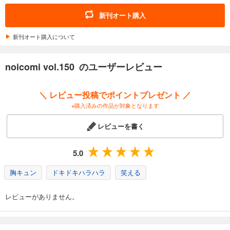
noicomi vol.161
新刊オート購入
660
円 (税込)
カート
新刊オート購入について
試し読み
noicomi vol.150 のユーザーレビュー
あらすじを表示する
noicomi vol.160
＼ レビュー投稿でポイントプレゼント ／
660
円 (税込)
※購入済みの作品が対象となります
カート
レビューを書く
試し読み
あらすじを表示する
5.0
noicomi vol.159
胸キュン
ドキドキハラハラ
笑える
660
円 (税込)
カート
レビューがありません。
試し読み
あらすじを表示する