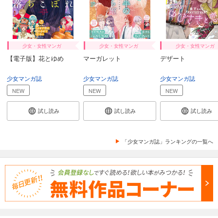
試し読み
あらすじを表示する
noicomi vol.145
少女・女性マンガ
少女・女性マンガ
少女・女性マンガ
660
円 (税込)
カート
【電子版】花とゆめ
マーガレット
デザート
試し読み
少女マンガ誌
少女マンガ誌
少女マンガ誌
あらすじを表示する
NEW
NEW
NEW
noicomi vol.144
試し読み
試し読み
試し読み
660
円 (税込)
カート
「少女マンガ誌」ランキングの一覧へ
試し読み
あらすじを表示する
noicomi vol.143
660
円 (税込)
カート
試し読み