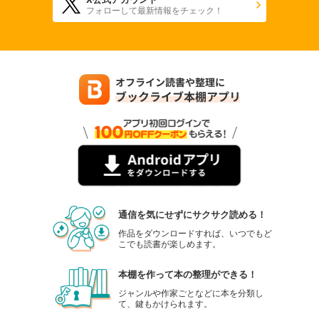
フォローして最新情報をチェック！
noicomi vol.139
550
円 (税込)
カート
試し読み
あらすじを表示する
noicomi vol.138
440
円 (税込)
カート
試し読み
あらすじを表示する
通信を気にせずにサクサク読める！
noicomi vol.137
作品をダウンロードすれば、いつでもど
こでも読書が楽しめます。
550
円 (税込)
カート
本棚を作って本の整理ができる！
試し読み
ジャンルや作家ごとなどに本を分類し
て、鍵もかけられます。
あらすじを表示する