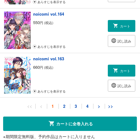
あらすじを表示する
noicomi vol.164
550
円 (税込)
カート
試し読み
あらすじを表示する
noicomi vol.163
660
円 (税込)
カート
試し読み
あらすじを表示する
noicomi vol.162
<<
<
1
2
3
4
>
>>
660
円 (税込)
カート
カートに全巻入れる
試し読み
※期間限定無料版、予約作品はカートに入りません
あらすじを表示する