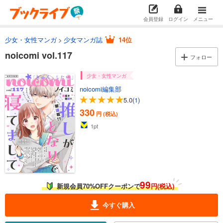
会員登録
ログイン
メニュー
少女・女性マンガ
少女マンガ誌
14位
noicomi vol.117
フォロー
少女・女性マンガ
noicomi編集部
5.0
(1)
330
円 (税込)
1
pt
99
新規会員70%OFFクーポンで
円(税込)
今すぐ購入