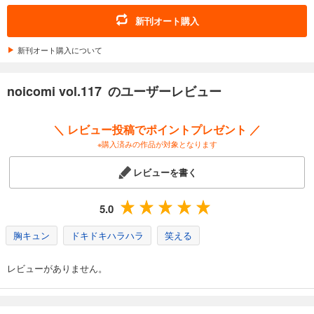
noicomi vol.161
新刊オート購入
660
円 (税込)
カート
新刊オート購入について
試し読み
noicomi vol.117 のユーザーレビュー
あらすじを表示する
noicomi vol.160
＼ レビュー投稿でポイントプレゼント ／
660
円 (税込)
※購入済みの作品が対象となります
カート
レビューを書く
試し読み
あらすじを表示する
5.0
noicomi vol.159
胸キュン
ドキドキハラハラ
笑える
660
円 (税込)
カート
レビューがありません。
試し読み
あらすじを表示する