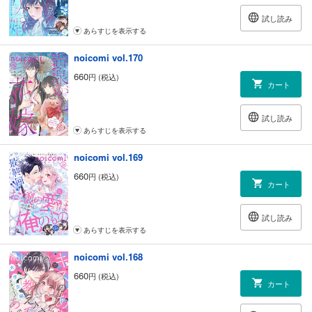
試し読み
あらすじを表示する
noicomi vol.170
660
円 (税込)
カート
試し読み
あらすじを表示する
noicomi vol.169
660
円 (税込)
カート
試し読み
あらすじを表示する
noicomi vol.168
660
円 (税込)
カート