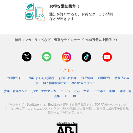
noicomi vol.136
お得な通知機能！
440
円 (税込)
通知を許可すると、お得なクーポン情報
カート
などが届きます。
試し読み
あらすじを表示する
無料マンガ・ラノベなど、豊富なラインナップで188万冊以上配信中！
noicomi vol.135
440
円 (税込)
カート
ログイン
試し読み
ご利用ガイド
FAQ(よくある質問)
お問い合わせ
採用情報
利用規約
特商法の表
あらすじを表示する
示
個人情報保護方針
cookie等ポリシー
noicomi vol.134
少年・青年マンガ
少女・女性マンガ
ラノベ
小説・文芸
ビジネス・実用
雑誌・写
真集
TL
BL
440
円 (税込)
カート
ブックライブ（BookLive!）は、BookLiveが運営する電子書店です。TOPPANホールディング
ス、カルチュア・コンビニエンス・クラブ、テレビ朝日の出資を受け、日本最大級の電子書籍配
信サービスを行っています。
試し読み
あらすじを表示する
noicomi vol.133