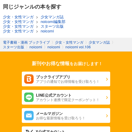
あらすじを表示する
同じジャンルの本を探す
noicomi vol.142
少女・女性マンガ
>
少女マンガ誌
少女・女性マンガ
>
noicomi編集部
660
円 (税込)
少女・女性マンガ
>
スターツ出版
カート
少女・女性マンガ
>
noicomi
試し読み
電子書籍・漫画 ブックライブ
〉
少女・女性マンガ
〉
少女マンガ誌
〉
スターツ出版
〉
noicomi
〉
noicomi
〉
noicomi vol.106
あらすじを表示する
noicomi vol.141
新刊やお得な情報
をお届けします！
660
円 (税込)
カート
ブックライブアプリ
アプリの通知でお得情報を受け取ろう！
試し読み
あらすじを表示する
LINE公式アカウント
アカウント連携で限定クーポンゲット！
noicomi vol.140
440
円 (税込)
カート
メールマガジン
お得な最新情報を受け取ろう！
試し読み
X公式アカウント
あらすじを表示する