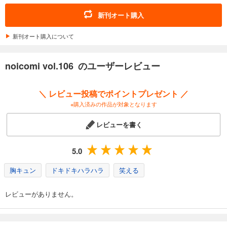
noicomi vol.161
新刊オート購入
660
円 (税込)
カート
新刊オート購入について
試し読み
noicomi vol.106 のユーザーレビュー
あらすじを表示する
noicomi vol.160
＼ レビュー投稿でポイントプレゼント ／
660
円 (税込)
※購入済みの作品が対象となります
カート
レビューを書く
試し読み
あらすじを表示する
5.0
noicomi vol.159
胸キュン
ドキドキハラハラ
笑える
660
円 (税込)
カート
レビューがありません。
試し読み
あらすじを表示する