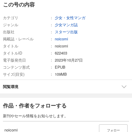
noicomi vol.158
この号の内容
660
円 (税込)
カート
カテゴリ
少女・女性マンガ
ジャンル
少女マンガ誌
試し読み
出版社
スターツ出版
あらすじを表示する
掲載誌・レーベル
noicomi
noicomi vol.157
タイトル
noicomi
660
円 (税込)
タイトルID
622403
カート
電子版発売日
2023年10月27日
コンテンツ形式
EPUB
試し読み
サイズ(目安)
109MB
あらすじを表示する
noicomi vol.156
閲覧環境
550
円 (税込)
カート
作品・作者をフォローする
試し読み
新刊やセール情報をお知らせします。
あらすじを表示する
noicomi vol.155
noicomi
フォロー