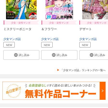
試し読み
あらすじを表示する
noicomi vol.145
少女・女性マンガ
少女・女性マンガ
少女・女性マンガ
660
円 (税込)
カート
ミステリーボニータ
＆フラワー
デザート
試し読み
少女マンガ誌
少女マンガ誌
少女マンガ誌
あらすじを表示する
NEW
NEW
NEW
noicomi vol.144
試し読み
試し読み
試し読み
660
円 (税込)
カート
「少女マンガ誌」ランキングの一覧へ
試し読み
あらすじを表示する
noicomi vol.143
660
円 (税込)
カート
試し読み