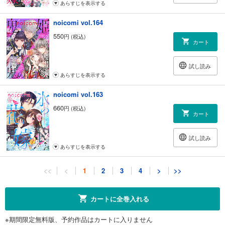
あらすじを表示する
noicomi vol.164
550
円 (税込)
カート
試し読み
あらすじを表示する
noicomi vol.163
660
円 (税込)
カート
試し読み
あらすじを表示する
noicomi vol.162
<<
<
1
2
3
4
>
>>
660
円 (税込)
カート
カートに全巻入れる
試し読み
※期間限定無料版、予約作品はカートに入りません
あらすじを表示する